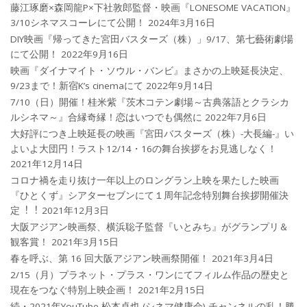
藤江琢磨×森岡龍P×下社敦郎監督・映画『LONESOME VACATION』
3/10シネマスコーレにて公開！
2024年3月16日
DIY映画『帰ってきた宮田バスターズ（株）」9/17、第七藝術劇場
にて公開！
2022年9月16日
映画『ダイナマイト・ソウル・バンビ』まさかの上映延長決定、
9/23まで！新宿K’s cinemaにて
2022年9月14日
7/10（日）開催！桂米紫『茨木コテン劇場～古典落語とクラシカ
ルシネマ～』合縁奇縁！恋はいつでも偶然に
2022年7月6日
大好評につき上映延長の映画『宮田バスターズ（株）-大長編-』い
よいよ大団円！ラスト12/14・16の舞台挨拶をお見逃しなく！
2021年12月14日
コロナ禍を⾛り抜け⼀年以上のロングラン上映を果たした映画
『ひとくず』シアターセブンにて１周年記念特別舞台挨拶開催決
定︕︕
2021年12月3日
大阪アジアン映画祭、横浜聡子監督『いとみち』がグランプリ＆
観客賞！
2021年3月15日
春を呼ぶ、第 16 回大阪アジアン映画祭開催！
2021年3月4日
2/15（月）プラネット・プラス・ワンにてフィルム作品の歴史と
現在をつなぐ特別上映企画！
2021年2月15日
続・2021年YouTube 松本卓也 (シネマ健康会) チャンネルの乱！勝