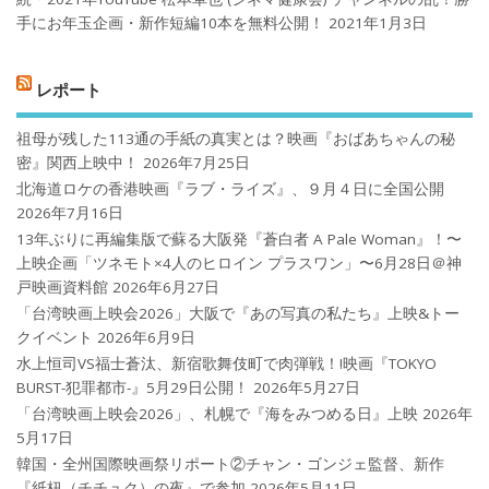
手にお年玉企画・新作短編10本を無料公開！
2021年1月3日
レポート
祖母が残した113通の手紙の真実とは？映画『おばあちゃんの秘
密』関西上映中！
2026年7月25日
北海道ロケの香港映画『ラブ・ライズ』、９月４日に全国公開
2026年7月16日
13年ぶりに再編集版で蘇る大阪発『蒼白者 A Pale Woman』！〜
上映企画「ツネモト×4人のヒロイン プラスワン」〜6月28日＠神
戸映画資料館
2026年6月27日
「台湾映画上映会2026」大阪で『あの写真の私たち』上映&トー
クイベント
2026年6月9日
水上恒司VS福士蒼汰、新宿歌舞伎町で肉弾戦！!映画『TOKYO
BURST-犯罪都市-』5月29日公開！
2026年5月27日
「台湾映画上映会2026」、札幌で『海をみつめる日』上映
2026年
5月17日
韓国・全州国際映画祭リポート②チャン・ゴンジェ監督、新作
『紙杻（チチュク）の夜』で参加
2026年5月11日