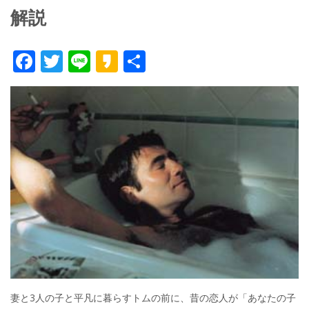
解説
F
T
Li
K
共
ac
w
n
a
有
e
itt
e
k
b
er
a
o
o
o
k
妻と3人の子と平凡に暮らすトムの前に、昔の恋人が「あなたの子