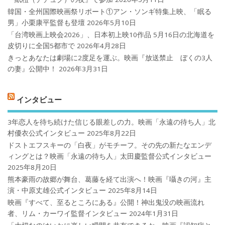
韓国・全州国際映画祭リポート①アン・ソンギ特集上映、「眠る
男」小栗康平監督も登壇
2026年5月10日
「台湾映画上映会2026」、日本初上映10作品 5月16日の北海道を
皮切りに全国5都市で
2026年4月28日
きっとあなたは劇場に2度足を運ぶ。映画『放送禁止 ぼくの3人
の妻』公開中！
2026年3月31日
インタビュー
3年恋人を待ち続けた信じる眼差しの力。映画「永遠の待ち人」北
村優衣公式インタビュー
2025年8月22日
ドストエフスキーの「白夜」がモチーフ。その先の新たなエンデ
ィングとは？映画「永遠の待ち人」太田慶監督公式インタビュー
2025年8月20日
熊本豪雨の故郷が舞台、葛藤を経て出演へ！映画『囁きの河』主
演・中原丈雄公式インタビュー
2025年8月14日
映画『すべて、至るところにある』公開！神出鬼没の映画流れ
者、リム・カーワイ監督インタビュー
2024年1月31日