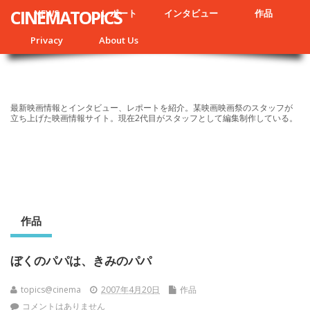
CINEMATOPICS
NEWS
レポート
インタビュー
作品
Privacy
About Us
最新映画情報とインタビュー、レポートを紹介。某映画映画祭のスタッフが
立ち上げた映画情報サイト。現在2代目がスタッフとして編集制作している。
作品
ぼくのパパは、きみのパパ
topics@cinema
2007年4月20日
作品
コメントはありません