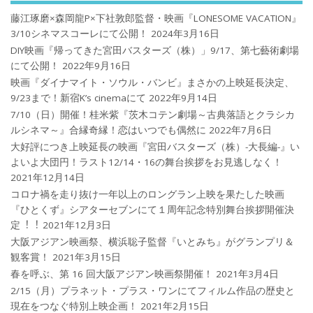
藤江琢磨×森岡龍P×下社敦郎監督・映画『LONESOME VACATION』
3/10シネマスコーレにて公開！
2024年3月16日
DIY映画『帰ってきた宮田バスターズ（株）」9/17、第七藝術劇場
にて公開！
2022年9月16日
映画『ダイナマイト・ソウル・バンビ』まさかの上映延長決定、
9/23まで！新宿K’s cinemaにて
2022年9月14日
7/10（日）開催！桂米紫『茨木コテン劇場～古典落語とクラシカ
ルシネマ～』合縁奇縁！恋はいつでも偶然に
2022年7月6日
大好評につき上映延長の映画『宮田バスターズ（株）-大長編-』い
よいよ大団円！ラスト12/14・16の舞台挨拶をお見逃しなく！
2021年12月14日
コロナ禍を⾛り抜け⼀年以上のロングラン上映を果たした映画
『ひとくず』シアターセブンにて１周年記念特別舞台挨拶開催決
定︕︕
2021年12月3日
大阪アジアン映画祭、横浜聡子監督『いとみち』がグランプリ＆
観客賞！
2021年3月15日
春を呼ぶ、第 16 回大阪アジアン映画祭開催！
2021年3月4日
2/15（月）プラネット・プラス・ワンにてフィルム作品の歴史と
現在をつなぐ特別上映企画！
2021年2月15日