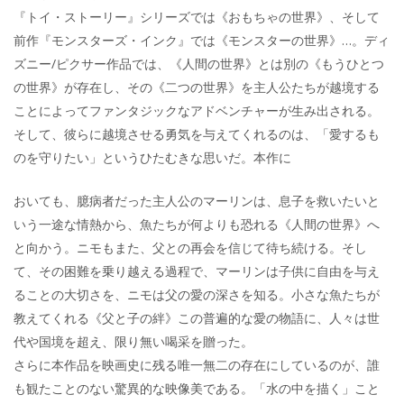
『トイ・ストーリー』シリーズでは《おもちゃの世界》、そして
前作『モンスターズ・インク』では《モンスターの世界》…。ディ
ズニー/ピクサー作品では、《人間の世界》とは別の《もうひとつ
の世界》が存在し、その《二つの世界》を主人公たちが越境する
ことによってファンタジックなアドベンチャーが生み出される。
そして、彼らに越境させる勇気を与えてくれるのは、「愛するも
のを守りたい」というひたむきな思いだ。本作に
おいても、臆病者だった主人公のマーリンは、息子を救いたいと
いう一途な情熱から、魚たちが何よりも恐れる《人間の世界》へ
と向かう。ニモもまた、父との再会を信じて待ち続ける。そし
て、その困難を乗り越える過程で、マーリンは子供に自由を与え
ることの大切さを、ニモは父の愛の深さを知る。小さな魚たちが
教えてくれる《父と子の絆》この普遍的な愛の物語に、人々は世
代や国境を超え、限り無い喝采を贈った。
さらに本作品を映画史に残る唯一無二の存在にしているのが、誰
も観たことのない驚異的な映像美である。「水の中を描く」こと