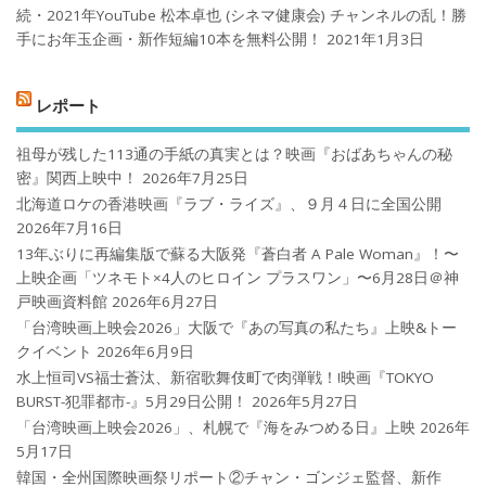
続・2021年YouTube 松本卓也 (シネマ健康会) チャンネルの乱！勝
手にお年玉企画・新作短編10本を無料公開！
2021年1月3日
レポート
祖母が残した113通の手紙の真実とは？映画『おばあちゃんの秘
密』関西上映中！
2026年7月25日
北海道ロケの香港映画『ラブ・ライズ』、９月４日に全国公開
2026年7月16日
13年ぶりに再編集版で蘇る大阪発『蒼白者 A Pale Woman』！〜
上映企画「ツネモト×4人のヒロイン プラスワン」〜6月28日＠神
戸映画資料館
2026年6月27日
「台湾映画上映会2026」大阪で『あの写真の私たち』上映&トー
クイベント
2026年6月9日
水上恒司VS福士蒼汰、新宿歌舞伎町で肉弾戦！!映画『TOKYO
BURST-犯罪都市-』5月29日公開！
2026年5月27日
「台湾映画上映会2026」、札幌で『海をみつめる日』上映
2026年
5月17日
韓国・全州国際映画祭リポート②チャン・ゴンジェ監督、新作