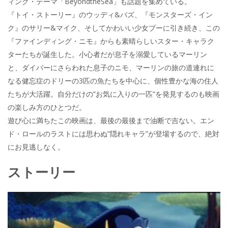
ィング・テーマ「BeyondtheSea」も話題を集めている。
『トイ・ストーリー』のウッディ&バズ、『モンスターズ・イン
ク』のサリー&マイク、そしてかわいい少女ブーに引き続き、この
『ファインディング・ニモ』からも素晴らしいスター・キャラク
ターたちが誕生した。小心者だが息子を溺愛しているマーリン
と、ダイバーにさらわれた息子のニモ、マーリンの旅の道連れに
なる健忘症のドリーの3匹の魚たちを中心に、個性豊かな海の住人
たちが大活躍。自分だけの”お気に入りの一匹”を発見するのも映画
の楽しみ方のひとつだ。
遊び心に満ちたこの映画は、最後の最後まで油断で吉ない。エン
ド・ロールのラストには思わぬ”隠れキャラ”が登場するので、絶対
にお見逃しなく。
ストーリー