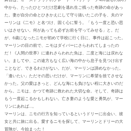
中から、たったひとつだけ悲劇を逃れ生ご残った奇跡の命があっ
た。妻が自分の命とひきかえにして守り抜いたこの子を、夫のマ
ーリンは《二モ》と名づけ、固く心に誓う。「もう一度と恐い思
いはさせない。何があっても必ずお前を守ってみせる」と。だ
が、6歳になったニモが初めて学校に行く日に、事件は起こった。
マーリンの目の前で、ニモはダイバーにさらわれてしまったの
だ！《人間の世界》に連れさらわれた魚は、二度と海には戻れな
い。ましてや、この途方もなく広い海の中から息子を見つけ出す
ことなど、できるわけがない。だが、マーリンは諦めなかった。
「逢いたい」ただその思いだけが、マーリンに希望を捨てさせな
かった。父の愛はきっと、どんな海にも負けない程に大きいのだ
から。ニモは、かつて奇跡に救われた大切な命。そして、奇跡は
もう一度起こるかもしれない。亡き妻のような愛と勇気が、マー
リンにあれば…。
マーリンは、ニモの行方を知っているというドリーに出会い、彼
女と共に旅に出る。愛するニモを探して、マーリンとドリーの大
冒険が、今始まった！