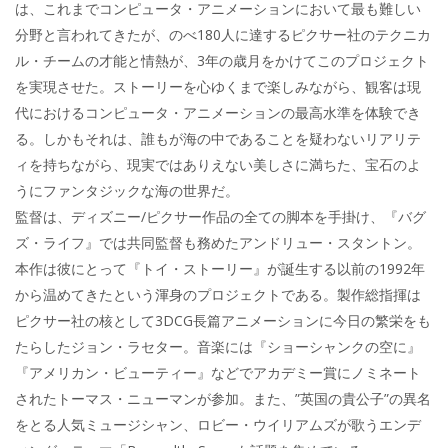
は、これまでコンピュータ・アニメーションにおいて最も難しい
分野と言われてきたが、のべ180人に達するピクサー社のテクニカ
ル・チームの才能と情熱が、3年の歳月をかけてこのプロジェクト
を実現させた。ストーリーを心ゆくまで楽しみながら、観客は現
代におけるコンピュータ・アニメーションの最高水準を体験でき
る。しかもそれは、誰もが海の中であることを疑わないリアリテ
ィを持ちながら、現実ではありえない美しさに満ちた、宝石のよ
うにファンタジックな海の世界だ。
監督は、ディズニー/ピクサー作品の全ての脚本を手掛け、『バグ
ズ・ライフ』では共同監督も務めたアンドリュー・スタントン。
本作は彼にとって『トイ・ストーリー』が誕生する以前の1992年
から温めてきたという渾身のプロジェクトである。製作総指揮は
ピクサー社の核として3DCG長篇アニメーションに今日の繁栄をも
たらしたジョン・ラセター。音楽には『ショーシャンクの空に』
『アメリカン・ビューティー』などでアカデミー賞にノミネート
されたトーマス・ニューマンが参加。また、”英国の貴公子”の異名
をとる人気ミュージシャン、ロビー・ウイリアムズが歌うエンデ