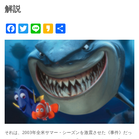
解説
F
T
Li
K
共
ac
w
n
a
有
e
itt
e
k
b
er
a
o
o
o
k
それは、2003年全米サマー・シーズンを激震させた《事件》だっ