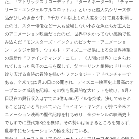
た。『マトリックスリローデッド』『ターミネーター3』『チャー
リーズ・エンジェルフルスロットル』といった超人気シリーズ作
品がひしめき合う中、5千万ドル以上もの大差をつけて夏を制覇し
たのは、スター俳優など一人も登場しない小さな魚たちが主人公
のアニメーション映画だったのだ。世界中をかってない感動で包
み込んだ『モンスターズ・インク』のピクサー・アニメーショ
ン・スタジオ製作、ウォルト・ディズニー提供による全世界待望
の最新作『ファインティング・ニモ』。《人間の世界》にさらわ
れてしまった息子のニモを探して、父マーリンと相棒のドリーが
繰り広げる奇跡の冒険を描いたファンタジー・アドベンチャーで
ある。全米では5月30日に公開され、ディズニー映画史上最高のオ
ープニング成績を記録。その後も驚異的な大ヒットを続け、9月7
日現在の興行収入はすでに3億3,385万ドルを突破。決して破られ
ることはないと言われていた『ライオン・キング』が持つ全米ア
ニメーション映画の歴代記録を打ち破り、全ジャンルの映画史上
でもすでに歴代第8位を獲得。その勢いは留まるところを知らず、
世界中にセンセーションの輪を広げている。
舞台は、オーストラリアのグレート・バリアリーフ400個もの卵の