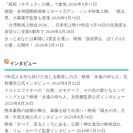
『紙杻（チチュク）の夜』で参加
2026年5月11日
韓国・全州国際映画祭リポート①アン・ソンギ特集上映、「眠る
男」小栗康平監督も登壇
2026年5月10日
「台湾映画上映会2026」、日本初上映10作品 5月16日の北海道を
皮切りに全国5都市で
2026年4月28日
きっとあなたは劇場に2度足を運ぶ。映画『放送禁止 ぼくの3人
の妻』公開中！
2026年3月31日
インタビュー
3年恋人を待ち続けた信じる眼差しの力。映画「永遠の待ち人」北
村優衣公式インタビュー
2025年8月22日
ドストエフスキーの「白夜」がモチーフ。その先の新たなエンデ
ィングとは？映画「永遠の待ち人」太田慶監督公式インタビュー
2025年8月20日
熊本豪雨の故郷が舞台、葛藤を経て出演へ！映画『囁きの河』主
演・中原丈雄公式インタビュー
2025年8月14日
映画『すべて、至るところにある』公開！神出鬼没の映画流れ
者、リム・カーワイ監督インタビュー
2024年1月31日