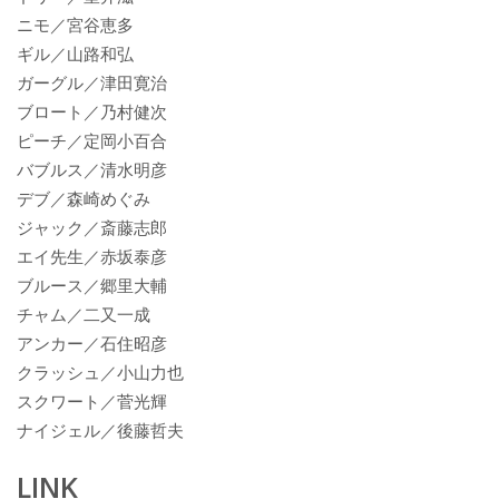
ニモ／宮谷恵多
ギル／山路和弘
ガーグル／津田寛治
ブロート／乃村健次
ピーチ／定岡小百合
バブルス／清水明彦
デブ／森崎めぐみ
ジャック／斎藤志郎
エイ先生／赤坂泰彦
ブルース／郷里大輔
チャム／二又一成
アンカー／石住昭彦
クラッシュ／小山力也
スクワート／菅光輝
ナイジェル／後藤哲夫
LINK