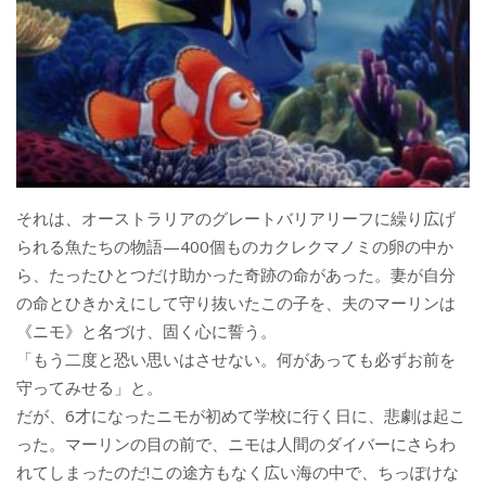
それは、オーストラリアのグレートバリアリーフに繰り広げ
られる魚たちの物語—400個ものカクレクマノミの卵の中か
ら、たったひとつだけ助かった奇跡の命があった。妻が自分
の命とひきかえにして守り抜いたこの子を、夫のマーリンは
《ニモ》と名づけ、固く心に誓う。
「もう二度と恐い思いはさせない。何があっても必ずお前を
守ってみせる」と。
だが、6才になったニモが初めて学校に行く日に、悲劇は起こ
った。マーリンの目の前で、ニモは人間のダイバーにさらわ
れてしまったのだ!この途方もなく広い海の中で、ちっぽけな