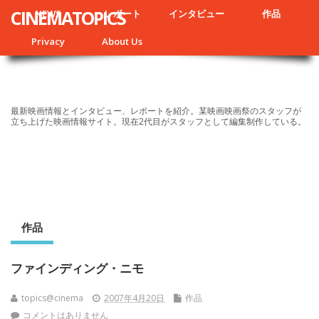
CINEMATOPICS
NEWS
レポート
インタビュー
作品
Privacy
About Us
最新映画情報とインタビュー、レポートを紹介。某映画映画祭のスタッフが
立ち上げた映画情報サイト。現在2代目がスタッフとして編集制作している。
作品
ファインディング・ニモ
topics@cinema
2007年4月20日
作品
コメントはありません