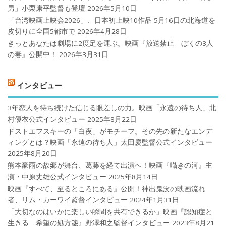
男」小栗康平監督も登壇
2026年5月10日
「台湾映画上映会2026」、日本初上映10作品 5月16日の北海道を
皮切りに全国5都市で
2026年4月28日
きっとあなたは劇場に2度足を運ぶ。映画『放送禁止 ぼくの3人
の妻』公開中！
2026年3月31日
インタビュー
3年恋人を待ち続けた信じる眼差しの力。映画「永遠の待ち人」北
村優衣公式インタビュー
2025年8月22日
ドストエフスキーの「白夜」がモチーフ。その先の新たなエンデ
ィングとは？映画「永遠の待ち人」太田慶監督公式インタビュー
2025年8月20日
熊本豪雨の故郷が舞台、葛藤を経て出演へ！映画『囁きの河』主
演・中原丈雄公式インタビュー
2025年8月14日
映画『すべて、至るところにある』公開！神出鬼没の映画流れ
者、リム・カーワイ監督インタビュー
2024年1月31日
「大切なのはいかに楽しい瞬間を共有できるか」映画『認知症と
生きる 希望の処方箋』野澤和之監督インタビュー
2023年8月21