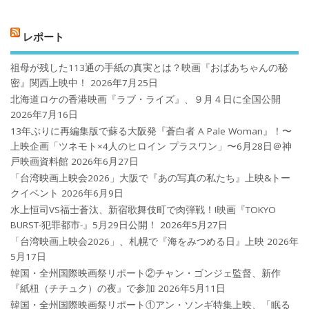
レポート
祖母が残した113通の手紙の真実とは？映画『おばあちゃんの秘
密』関西上映中！
2026年7月25日
北海道ロケの香港映画『ラブ・ライズ』、９月４日に全国公開
2026年7月16日
13年ぶりに再編集版で蘇る大阪発『蒼白者 A Pale Woman』！〜
上映企画「ツネモト×4人のヒロイン プラスワン」〜6月28日＠神
戸映画資料館
2026年6月27日
「台湾映画上映会2026」大阪で『あの写真の私たち』上映&トー
クイベント
2026年6月9日
水上恒司VS福士蒼汰、新宿歌舞伎町で肉弾戦！!映画『TOKYO
BURST-犯罪都市-』5月29日公開！
2026年5月27日
「台湾映画上映会2026」、札幌で『海をみつめる日』上映
2026年
5月17日
韓国・全州国際映画祭リポート②チャン・ゴンジェ監督、新作
『紙杻（チチュク）の夜』で参加
2026年5月11日
韓国・全州国際映画祭リポート①アン・ソンギ特集上映、「眠る