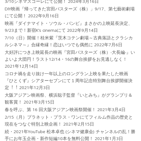
3/10シネマスコーレにて公開！
2024年3月16日
DIY映画『帰ってきた宮田バスターズ（株）」9/17、第七藝術劇場
にて公開！
2022年9月16日
映画『ダイナマイト・ソウル・バンビ』まさかの上映延長決定、
9/23まで！新宿K’s cinemaにて
2022年9月14日
7/10（日）開催！桂米紫『茨木コテン劇場～古典落語とクラシカ
ルシネマ～』合縁奇縁！恋はいつでも偶然に
2022年7月6日
大好評につき上映延長の映画『宮田バスターズ（株）-大長編-』い
よいよ大団円！ラスト12/14・16の舞台挨拶をお見逃しなく！
2021年12月14日
コロナ禍を⾛り抜け⼀年以上のロングラン上映を果たした映画
『ひとくず』シアターセブンにて１周年記念特別舞台挨拶開催決
定︕︕
2021年12月3日
大阪アジアン映画祭、横浜聡子監督『いとみち』がグランプリ＆
観客賞！
2021年3月15日
春を呼ぶ、第 16 回大阪アジアン映画祭開催！
2021年3月4日
2/15（月）プラネット・プラス・ワンにてフィルム作品の歴史と
現在をつなぐ特別上映企画！
2021年2月15日
続・2021年YouTube 松本卓也 (シネマ健康会) チャンネルの乱！勝
手にお年玉企画・新作短編10本を無料公開！
2021年1月3日