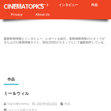
CINEMATOPICS
NEWS
レポート
インタビュー
作品
Privacy
About Us
最新映画情報とインタビュー、レポートを紹介。某映画映画祭のスタッフが
立ち上げた映画情報サイト。現在2代目がスタッフとして編集制作している。
作品
ミー＆ウィル
topics@cinema
2007年4月20日
作品
コメントはありません