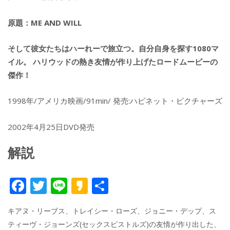
原題：ME AND WILL
そして彼女たちはハーれーで旅立つ。自分自身を探す1080マ
イル。 ハリウッドの熱き友情が作り上げたロードムービーの
傑作！
1998年/アメリカ映画/91min/ 発売:ハピネット・ピクチャーズ
2002年4月25日DVD発売
解説
F
T
Li
K
共
ac
w
n
a
有
キアヌ・リーブス、トレイシー・ローズ、ジョニー・デップ、ス
e
itt
e
k
ティーヴ・ジョーンズ(セックスピストルズ)の友情が作り出した、