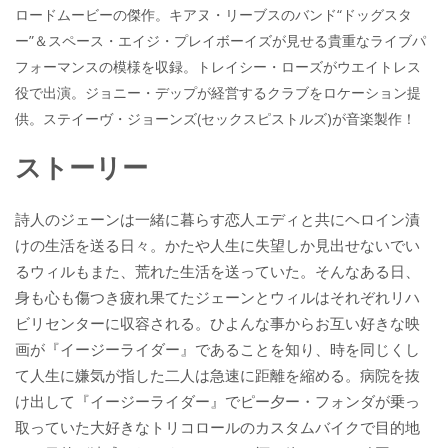
b
er
a
ロードムービーの傑作。キアヌ・リーブスのバンド“ドッグスタ
o
o
ー”＆スペース・エイジ・プレイボーイズが見せる貴重なライブパ
o
フォーマンスの模様を収録。トレイシー・ローズがウエイトレス
役で出演。ジョニー・デップが経営するクラブをロケーション提
k
供。ステイーヴ・ジョーンズ(セックスピストルズ)が音楽製作！
ストーリー
詩人のジェーンは一緒に暮らす恋人エディと共にヘロイン漬
けの生活を送る日々。かたや人生に失望しか見出せないでい
るウィルもまた、荒れた生活を送っていた。そんなある日、
身も心も傷つき疲れ果てたジェーンとウィルはそれぞれリハ
ビリセンターに収容される。ひよんな事からお互い好きな映
画が『イージーライダー』であることを知り、時を同じくし
て人生に嫌気が指した二人は急速に距離を縮める。病院を抜
け出して『イージーライダー』でピー夕ー・フォンダが乗っ
取っていた大好きなトリコロールのカスタムバイクで目的地