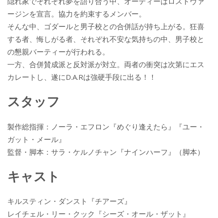
隠れ家でそれぞれ夢を語り合う中、オーディーはロストヴァ
ージンを宣言。協力を約束するメンバー。
そんな中、ゴダールと男子校との合併話が持ち上がる。狂喜
する者、悔しがる者、それぞれ不安な気持ちの中、男子校と
の懇親バーティーが行われる。
一方、合併賛成派と反対派が対立。両者の衝突は次第にエス
カレートし、遂にD.A.Rは強硬手段に出る！！
スタッフ
製作総指揮：ノーラ・エフロン『めぐり逢えたら』『ユー・
ガット・メール』
監督・脚本：サラ・ケルノチャン『ナインハーフ』（脚本）
キャスト
キルスティン・ダンスト『チアーズ』
レイチェル・リー・クック『シーズ・オール・ザット』