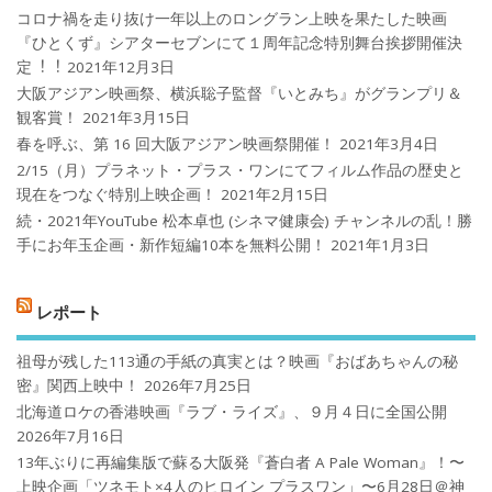
コロナ禍を⾛り抜け⼀年以上のロングラン上映を果たした映画
『ひとくず』シアターセブンにて１周年記念特別舞台挨拶開催決
定︕︕
2021年12月3日
大阪アジアン映画祭、横浜聡子監督『いとみち』がグランプリ＆
観客賞！
2021年3月15日
春を呼ぶ、第 16 回大阪アジアン映画祭開催！
2021年3月4日
2/15（月）プラネット・プラス・ワンにてフィルム作品の歴史と
現在をつなぐ特別上映企画！
2021年2月15日
続・2021年YouTube 松本卓也 (シネマ健康会) チャンネルの乱！勝
手にお年玉企画・新作短編10本を無料公開！
2021年1月3日
レポート
祖母が残した113通の手紙の真実とは？映画『おばあちゃんの秘
密』関西上映中！
2026年7月25日
北海道ロケの香港映画『ラブ・ライズ』、９月４日に全国公開
2026年7月16日
13年ぶりに再編集版で蘇る大阪発『蒼白者 A Pale Woman』！〜
上映企画「ツネモト×4人のヒロイン プラスワン」〜6月28日＠神