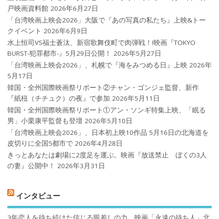
戸映画資料館
2026年6月27日
「台湾映画上映会2026」大阪で『あの写真の私たち』上映&トー
クイベント
2026年6月9日
水上恒司VS福士蒼汰、新宿歌舞伎町で肉弾戦！!映画『TOKYO
BURST-犯罪都市-』5月29日公開！
2026年5月27日
「台湾映画上映会2026」、札幌で『海をみつめる日』上映
2026年
5月17日
韓国・全州国際映画祭リポート②チャン・ゴンジェ監督、新作
『紙杻（チチュク）の夜』で参加
2026年5月11日
韓国・全州国際映画祭リポート①アン・ソンギ特集上映、「眠る
男」小栗康平監督も登壇
2026年5月10日
「台湾映画上映会2026」、日本初上映10作品 5月16日の北海道を
皮切りに全国5都市で
2026年4月28日
きっとあなたは劇場に2度足を運ぶ。映画『放送禁止 ぼくの3人
の妻』公開中！
2026年3月31日
インタビュー
3年恋人を待ち続けた信じる眼差しの力。映画「永遠の待ち人」北