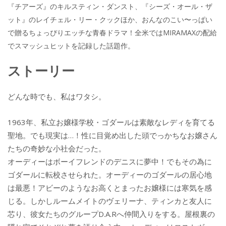
『チアーズ』のキルスティン・ダンスト、『シーズ・オール・ザ
e
itt
e
k
ット』のレイチェル・リー・クックほか、おんなのこい〜っぱい
b
er
a
で贈るちょっぴりエッチな青春ドラマ！全米ではMIRAMAXの配給
o
o
でスマッシュヒットを記録した話題作。
o
ストーリー
k
どんな時でも、私はワタシ。
1963年、私立お嬢様学校・ゴダールは素敵なレディを育てる
聖地。でも現実は…！性に目覚め出した頭でっかちなお嬢さん
たちの奇妙な小社会だった。
オーディーはボーイフレンドのデニスに夢中！でもその為に
ゴダールに転校させられた。オーディーのゴダールの居心地
は最悪！アビーのようなお高くとまったお嬢様には寒気を感
じる。しかしルームメイトのヴェリーナ、ティンカと友人に
芯り、彼女たちのグループD.A.Rへ仲間入りをする。屋根裏の