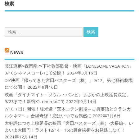
検索
NEWS
藤江琢磨×森岡龍P×下社敦郎監督・映画『LONESOME VACATION』
3/10シネマスコーレにて公開！
2024年3月16日
DIY映画『帰ってきた宮田バスターズ（株）」9/17、第七藝術劇場
にて公開！
2022年9月16日
映画『ダイナマイト・ソウル・バンビ』まさかの上映延長決定、
9/23まで！新宿K’s cinemaにて
2022年9月14日
7/10（日）開催！桂米紫『茨木コテン劇場～古典落語とクラシカ
ルシネマ～』合縁奇縁！恋はいつでも偶然に
2022年7月6日
大好評につき上映延長の映画『宮田バスターズ（株）-大長編-』い
よいよ大団円！ラスト12/14・16の舞台挨拶をお見逃しなく！
2021年12月14日