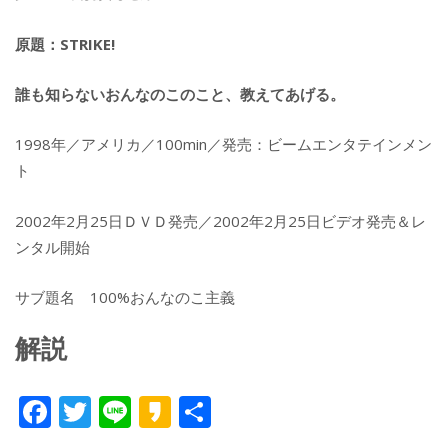
原題：STRIKE!
誰も知らないおんなのこのこと、教えてあげる。
1998年／アメリカ／100min／発売：ビームエンタテインメン
ト
2002年2月25日ＤＶＤ発売／2002年2月25日ビデオ発売＆レ
ンタル開始
サブ題名 100%おんなのこ主義
解説
F
T
Li
K
共
ac
w
n
a
有