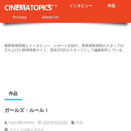
CINEMATOPICS
NEWS
レポート
インタビュー
作品
Privacy
About Us
最新映画情報とインタビュー、レポートを紹介。某映画映画祭のスタッフが
立ち上げた映画情報サイト。現在2代目がスタッフとして編集制作している。
作品
ガールズ・ルール！
topics@cinema
2007年4月20日
作品
コメントはありません