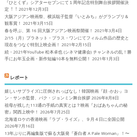
『ひとくず』シアターセブンにて１周年記念特別舞台挨拶開催決
定︕︕
2021年12月3日
大阪アジアン映画祭、横浜聡子監督『いとみち』がグランプリ＆
観客賞！
2021年3月15日
春を呼ぶ、第 16 回大阪アジアン映画祭開催！
2021年3月4日
2/15（月）プラネット・プラス・ワンにてフィルム作品の歴史と
現在をつなぐ特別上映企画！
2021年2月15日
続・2021年YouTube 松本卓也 (シネマ健康会) チャンネルの乱！勝
手にお年玉企画・新作短編10本を無料公開！
2021年1月3日
レポート
嬉しいサプライズに圧倒されっぱなし！韓国映画『顔 -かお-』ヨ
ン・サンホ監督、パク・ジョンミン舞台挨拶
2026年8月8日
祖母が残した113通の手紙の真実とは？映画『おばあちゃんの秘
密』関西上映中！
2026年7月25日
北海道ロケの香港映画『ラブ・ライズ』、９月４日に全国公開
2026年7月16日
13年ぶりに再編集版で蘇る大阪発『蒼白者 A Pale Woman』！〜