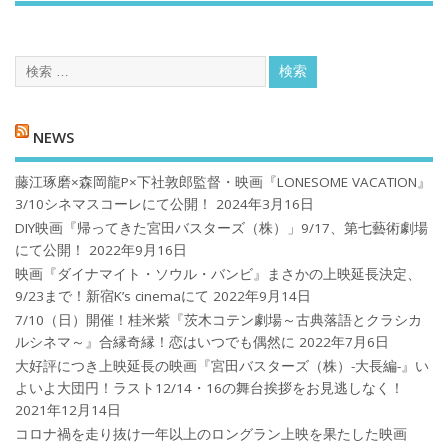
NEWS
藤江琢磨×森岡龍P×下社敦郎監督・映画『LONESOME VACATION』
3/10シネマスコーレにて公開！
2024年3月16日
DIY映画『帰ってきた宮田バスターズ（株）」9/17、第七藝術劇場
にて公開！
2022年9月16日
映画『ダイナマイト・ソウル・バンビ』まさかの上映延長決定、
9/23まで！新宿K’s cinemaにて
2022年9月14日
7/10（日）開催！桂米紫『茨木コテン劇場～古典落語とクラシカ
ルシネマ～』合縁奇縁！恋はいつでも偶然に
2022年7月6日
大好評につき上映延長の映画『宮田バスターズ（株）-大長編-』い
よいよ大団円！ラスト12/14・16の舞台挨拶をお見逃しなく！
2021年12月14日
コロナ禍を⾛り抜け⼀年以上のロングラン上映を果たした映画