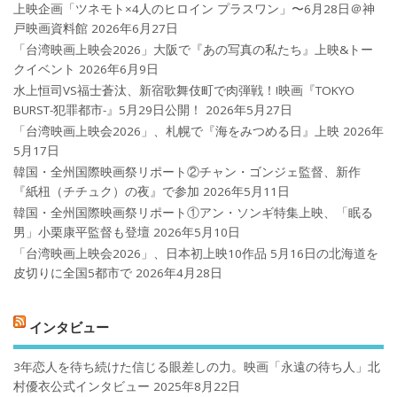
上映企画「ツネモト×4人のヒロイン プラスワン」〜6月28日＠神
戸映画資料館
2026年6月27日
「台湾映画上映会2026」大阪で『あの写真の私たち』上映&トー
クイベント
2026年6月9日
水上恒司VS福士蒼汰、新宿歌舞伎町で肉弾戦！!映画『TOKYO
BURST-犯罪都市-』5月29日公開！
2026年5月27日
「台湾映画上映会2026」、札幌で『海をみつめる日』上映
2026年
5月17日
韓国・全州国際映画祭リポート②チャン・ゴンジェ監督、新作
『紙杻（チチュク）の夜』で参加
2026年5月11日
韓国・全州国際映画祭リポート①アン・ソンギ特集上映、「眠る
男」小栗康平監督も登壇
2026年5月10日
「台湾映画上映会2026」、日本初上映10作品 5月16日の北海道を
皮切りに全国5都市で
2026年4月28日
インタビュー
3年恋人を待ち続けた信じる眼差しの力。映画「永遠の待ち人」北
村優衣公式インタビュー
2025年8月22日