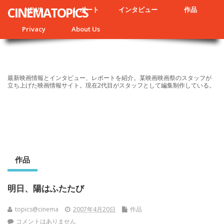
CINEMATOPICS
NEWS
レポート
インタビュー
作品
Privacy
About Us
最新映画情報とインタビュー、レポートを紹介。某映画映画祭のスタッフが
立ち上げた映画情報サイト。現在2代目がスタッフとして編集制作している。
作品
明日、陽はふたたび
topics@cinema
2007年4月20日
作品
コメントはありません