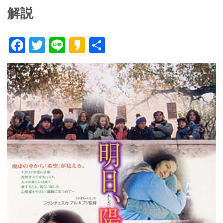
解説
F
T
Li
K
共
ac
w
n
a
有
e
itt
e
k
b
er
a
o
o
o
k