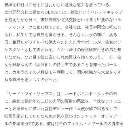
視線を釘付けにせずにはおかない危険な魅力を放っている。
土地開発会社に勤めるOLカルラは、難聴というハンディキャップ
を抱えながら日々、書類整理や電話交換という遣り甲斐のないル
ーティンワークに追われていた。会社では、社長や同僚に軽んじ
られ、私生活では孤独を募らせる。そんなカルラの前に、ある
日、粗野だがワイルドな魅力をたたえた青年ポールが、彼女のア
シスタントとして現われる。ムショ帰りの保護観察付きの男と知
りながら、ひと目で彼に言いしれぬ興味を抱くカルラ。一方、彼
女が難聴ゆえの《読唇術》の持ち主であることを知ったポール
は、カルラのそのメ特技モを利用して、闇の組織から大金をくす
ねる算段を思いつくのだった。
『リード・マイ・リップス』は、ハードボイルド・タッチの裡
に、絶妙に錯綜する二組の人間の運命の悪戯を、辛辣なアイロニ
ーと哀感豊かに描いた監督デビュー作『天使が隣で眠る夜』で、
映画作家としてただならぬ才気を窺わせたジャック・オディアー
ルの長編第3作である。彼は往年のフィルム・ノワールの名脚本家