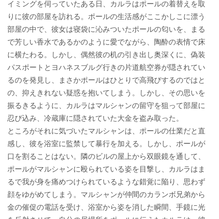
イミングを伺っていたある日、カルラはポールの着替えを取
りに彼の部屋を訪れる。ポールの生活感がここかしこに漂う
部屋の中で、彼女は寝袋に沁みついたポールの匂いを、まる
で芳しい香水であるかのように愛でながら、陶酔の表情で床
に横たわる。しかし、偶然彼の机の引き出し奥深くに、偽装
パスポートとヨハネスブルグ行きの片道航空券が隠されてい
るのを発見し、まさかポールはひとりで高飛びするのではと
の、抑えきれない疑惑を抱いてしまう。しかし、その思いを
振るきるように、カルラはマルシャンの留守を狙って部屋に
忍び込み、冷蔵庫に隠されていた大金を盗み取った。
ところがそれに気づいたマルシャンは、ポールの仕業だと直
感し、彼を浴室に監禁して暴行を加える。しかし、ポールが
口を割ることはない。隣のビルの屋上から双眼鏡を通して、
ポールがマルシャンに殴られている姿を目撃し、カルラはま
るで我が身を痛めつけられているような錯覚に陥り、思わず
顔をゆがめてしまう。マルシャンが仲間のカランボ兄弟から
金の催促の電話を受け、浴室から姿を消した瞬間、手鏡に光