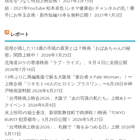
現在をつなぐ特別上映企画！
2021年2月15日
続・2021年YouTube 松本卓也 (シネマ健康会) チャンネルの乱！勝
手にお年玉企画・新作短編10本を無料公開！
2021年1月3日
レポート
祖母が残した113通の手紙の真実とは？映画『おばあちゃんの秘
密』関西上映中！
2026年7月25日
北海道ロケの香港映画『ラブ・ライズ』、９月４日に全国公開
2026年7月16日
13年ぶりに再編集版で蘇る大阪発『蒼白者 A Pale Woman』！〜
上映企画「ツネモト×4人のヒロイン プラスワン」〜6月28日＠神
戸映画資料館
2026年6月27日
「台湾映画上映会2026」大阪で『あの写真の私たち』上映&トー
クイベント
2026年6月9日
水上恒司VS福士蒼汰、新宿歌舞伎町で肉弾戦！!映画『TOKYO
BURST-犯罪都市-』5月29日公開！
2026年5月27日
「台湾映画上映会2026」、札幌で『海をみつめる日』上映
2026年
5月17日