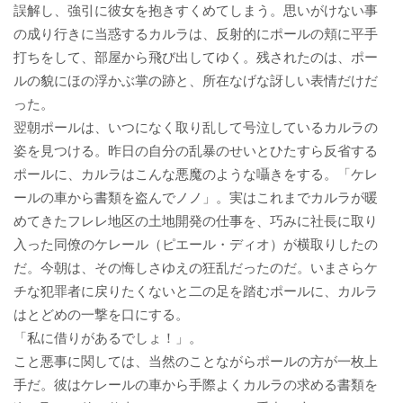
誤解し、強引に彼女を抱きすくめてしまう。思いがけない事
の成り行きに当惑するカルラは、反射的にポールの頬に平手
打ちをして、部屋から飛び出してゆく。残されたのは、ポー
ルの貌にほの浮かぶ掌の跡と、所在なげな訝しい表情だけだ
った。
翌朝ポールは、いつになく取り乱して号泣しているカルラの
姿を見つける。昨日の自分の乱暴のせいとひたすら反省する
ポールに、カルラはこんな悪魔のような囁きをする。「ケレ
ールの車から書類を盗んでノノ」。実はこれまでカルラが暖
めてきたフレレ地区の土地開発の仕事を、巧みに社長に取り
入った同僚のケレール（ピエール・ディオ）が横取りしたの
だ。今朝は、その悔しさゆえの狂乱だったのだ。いまさらケ
チな犯罪者に戻りたくないと二の足を踏むポールに、カルラ
はとどめの一撃を口にする。
「私に借りがあるでしょ！」。
こと悪事に関しては、当然のことながらポールの方が一枚上
手だ。彼はケレールの車から手際よくカルラの求める書類を