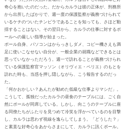
奇心を抱いたのだった。だからカルラは彼の正体が、刑務所
から出所したばかりで、週一度の保護監察が義務づけられて
いるケチのついたチンピラであることを知っても、さほど動
揺することはない。その翌日から、カルラの仕事に対するポ
ールへの厳しい指導が始まった。
ポール自身、パソコンはからっきしダメ、コピー機さえも満
足に使いこなせない自分が、一般企業の就職などできるとは
思っていなかっただろう。週一で訪れることが義務づけられ
ている保護監察官マッソン（オリヴィエ・ペリエ）のもとを
訪れた時も、当惑を押し隠しながら、こう報告するのだっ
た。
「何かおかしい？あんたが勧めた低級な仕事よりマシだ」。
こうして、孤独だったカルラの昼食のテーブルには、ごく自
然にポールが同席している。しかし、向こうのテーブルに座
る同僚たちがふたりを見つめて冷笑を浮かべているのを目撃
し、カルラは思わず視線を逸らしてしまう。「どうした？」
と素直な好奇心をあからさまにして、カルラに訊くポール。