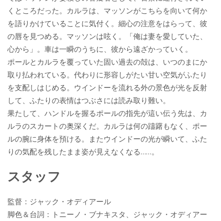
くところだった。カルラは、マッソンがこちらを向いて何か
を語りかけていることに気付く。細心の注意をはらって、彼
の唇を見つめる。マッソンは呟く。「俺は妻を愛していた、
心から」。車は一瞬のうちに、彼から遠ざかっていく。
ポールとカルラを覆っていた固い過去の殻は、いつのまにか
取り払われている。代わりに形容しがたい甘い空気がふたり
を支配しはじめる。ウインドーを流れる外の景色が光を反射
して、ふたりの表情はつぶさには読み取り難い。
果たして、ハンドルを握るポールの指先が這い伝う先は、カ
ルラのスカートの奥深くだ。カルラは何の躊躇もなく、ポー
ルの腕に身体を預ける。またウインドーの光が瞬いて、ふた
りの気配を残したまま姿が見えなくなる……。
スタッフ
監督：ジャック・オディアール
脚色＆台詞：トニーノ・ブナキスタ、ジャック・オディアー