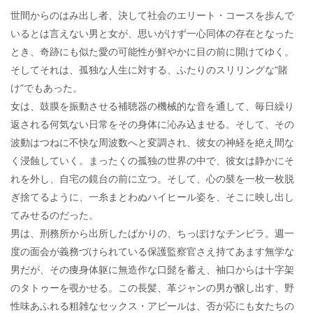
世間からのはみ出し者、決して社会のエリート・コースを歩んで
いるとは言えない男と女が、思いがけず一心同体の存在となった
とき、奇跡にも似た愛の可能性が鮮やかに目の前に開けてゆく。
そしてそれは、孤独な人生に対する、ふたりのスリリングな“賭
け”でもあった。
女は、鼓膜を振動させる補聴器の機械的な音を通して、毎日繰り
返される何気ない日常をその身体に沁み込ませる。そして、その
波動はつねに不快な周波数へと変調され、彼女の神経を絶え間な
く浸蝕していく。まったくの孤独の世界の中で、彼女は静かにそ
れを外し、自宅の鏡台の前に立つ。そして、心の襞を一枚一枚脱
ぎ捨てるように、一糸まとわぬハイヒール姿を、そこに映し出し
てみせるのだった。
男は、刑務所から出所したばかりの、ちっぽけなチンピラ。週一
度の面会が義務づけられている保護監察官さえ持てあます無学な
男だが、その痩身体躯に無造作な口髭を蓄え、袖口からは十字架
のタトゥーを覗かせる。この長髪、革ジャンの男が醸し出す、野
性味あふれる粗雑なセックス・アピールは、否が応にも女たちの