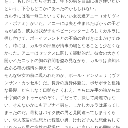
を」。もしかしたらそれは、年下の男を自由に扱き使いたい
という、下心もどこかにあったのかもしれない。
カルラには唯一無二といってもいい女友達アニー（オリヴィ
ア・ボナミ）がいた。アニーには夫と生まれたばかりの子ど
もが居る。彼女は我が子をベビーシッターよろしくカルラに
押し付けて、ボーイフレンドとの不倫の逢びきに出かけてゆ
く。時には、カルラの部屋が情事の場となることも少なくな
かった。アニーはセックスに関して能動的だ。彼女の大きく
開かれたニットの胸の谷間を盗み見ながら、カルラは底知れ
ぬある種の感情を抑えている。
そんな彼女の前に現われたのが、ポール・アンジェリ（ヴァ
ンサン・カッセル）だ。長身の痩身体躯に、ボサボサと粗雑
な長髪、だらしなく口髭をたくわえ、さらに左手の袖からは
十字架のタトゥーがのぞく。手だって、決して綺麗ではな
い。そんないかにもアブナイ男を、しかしカルラは雇ってし
まったのだ。最初はバイク便の男と見間違ってしまうくら
い、求人広告の理想とは程遠い男。けれどそんな想像もして
いなかった男の突然の登場に、カルラは言いしれぬ興味と好