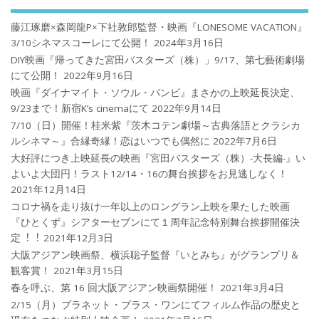
藤江琢磨×森岡龍P×下社敦郎監督・映画『LONESOME VACATION』
3/10シネマスコーレにて公開！
2024年3月16日
DIY映画『帰ってきた宮田バスターズ（株）」9/17、第七藝術劇場
にて公開！
2022年9月16日
映画『ダイナマイト・ソウル・バンビ』まさかの上映延長決定、
9/23まで！新宿K’s cinemaにて
2022年9月14日
7/10（日）開催！桂米紫『茨木コテン劇場～古典落語とクラシカ
ルシネマ～』合縁奇縁！恋はいつでも偶然に
2022年7月6日
大好評につき上映延長の映画『宮田バスターズ（株）-大長編-』い
よいよ大団円！ラスト12/14・16の舞台挨拶をお見逃しなく！
2021年12月14日
コロナ禍を⾛り抜け⼀年以上のロングラン上映を果たした映画
『ひとくず』シアターセブンにて１周年記念特別舞台挨拶開催決
定︕︕
2021年12月3日
大阪アジアン映画祭、横浜聡子監督『いとみち』がグランプリ＆
観客賞！
2021年3月15日
春を呼ぶ、第 16 回大阪アジアン映画祭開催！
2021年3月4日
2/15（月）プラネット・プラス・ワンにてフィルム作品の歴史と