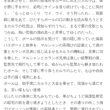
を反射させて、自分の居場所をポールに伝えたカルラは、彼
が唇に手をやり、必死にサインを送り続けていることに気付
く。「もっとゆっくり ウイ、ウイ、そう判ったわ」。双眼
鏡に眼をあて、ひたすらポールの口の動きを読み取ろうとす
るカルラの吐息は、我知らずのうちに、まるで愛の交歓とも
つかぬ、熱い官能の溜め息へと昇華してゆくのだった。
こうして、ポールの指示を受けて、彼の隠し持っていた偽装
パスポートと旅券を、マルシャンの高飛びの証拠として彼の
妻とカランボ兄弟に信じ込ませるカルラの機転は、見事に功
を奏した。マルシャンとカランボ兄弟は激しい銃撃戦の後、
監禁先で相打ちして果てる。命からがら監禁から解き放たれ
たポール、そして彼に寄り添うカルラのふたり。もはや自由
は手の届く場所にある。
ポールは、助手席にカルラと大金を乗せて、現場から逃亡す
る。言い様もない達感
がふたりの身体に充ちみちている。車がちょうど保護監察官
の邸宅の前を通り過ぎようとしたとき、その通りの向こう側
ではマッソンが妻殺しの容疑者として、警察に連行されてい