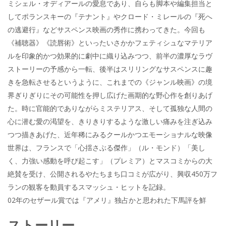
ミシェル・オディアールの愛息であり、自らも脚本や編集担当と
してポランスキーの『テナント』やクロード・ミレールの『死へ
の逃避行』などサスペンス映画の秀作に携わってきた。今回も
《補聴器》《読唇術》といったいさかかフェティシュなマテリア
ルを印象的かつ効果的に劇中に織り込みつつ、前半の濃厚なラヴ
ストーリーの予感から一転、後半はスリリングなサスペンスに趣
きを急転させるというように、これまでの《ジャンル映画》の境
界ぎりぎりにその可能性を押し広げた画期的な野心作を創りあげ
た。時に官能的でありながらミステリアス、そして孤独な人間の
心に潜む愛の渇望を、きりきりするような激しい痛みを注ぎ込み
つつ描きあげた、近年稀にみるクールかつエモーショナルな映像
世界は、フランスで「心揺さぶる傑作」（ル・モンド）「美し
く、力強い感動を呼び起こす」（プレミア）とマスコミからの大
絶賛を受け、公開されるやたちまち口コミが広がり、興収450万フ
ランの観客を動員するスマッシュ・ヒットを記録。
02年のセザール賞では『アメリ』独占かと思われた下馬評を鮮
ストーリー