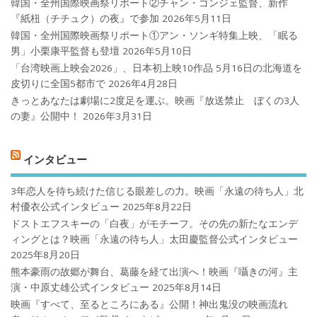
韓国・全州国際映画祭リポート②チャン・ゴンジェ監督、新作
『紙杻（チチュク）の夜』で参加
2026年5月11日
韓国・全州国際映画祭リポート①アン・ソンギ特集上映、「眠る
男」小栗康平監督も登壇
2026年5月10日
「台湾映画上映会2026」、日本初上映10作品 5月16日の北海道を
皮切りに全国5都市で
2026年4月28日
きっとあなたは劇場に2度足を運ぶ。映画『放送禁止 ぼくの3人
の妻』公開中！
2026年3月31日
インタビュー
3年恋人を待ち続けた信じる眼差しの力。映画「永遠の待ち人」北
村優衣公式インタビュー
2025年8月22日
ドストエフスキーの「白夜」がモチーフ。その先の新たなエンデ
ィングとは？映画「永遠の待ち人」太田慶監督公式インタビュー
2025年8月20日
熊本豪雨の故郷が舞台、葛藤を経て出演へ！映画『囁きの河』主
演・中原丈雄公式インタビュー
2025年8月14日
映画『すべて、至るところにある』公開！神出鬼没の映画流れ