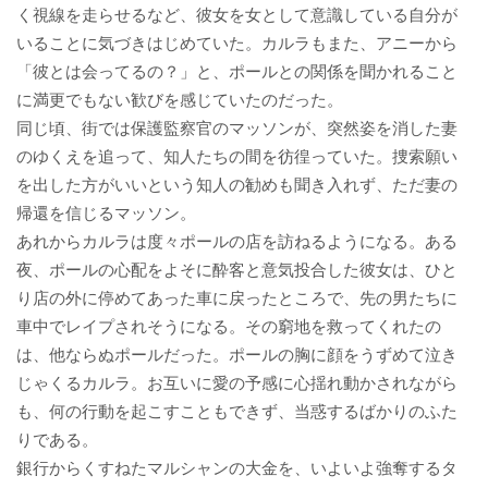
く視線を走らせるなど、彼女を女として意識している自分が
いることに気づきはじめていた。カルラもまた、アニーから
「彼とは会ってるの？」と、ポールとの関係を聞かれること
に満更でもない歓びを感じていたのだった。
同じ頃、街では保護監察官のマッソンが、突然姿を消した妻
のゆくえを追って、知人たちの間を彷徨っていた。捜索願い
を出した方がいいという知人の勧めも聞き入れず、ただ妻の
帰還を信じるマッソン。
あれからカルラは度々ポールの店を訪ねるようになる。ある
夜、ポールの心配をよそに酔客と意気投合した彼女は、ひと
り店の外に停めてあった車に戻ったところで、先の男たちに
車中でレイプされそうになる。その窮地を救ってくれたの
は、他ならぬポールだった。ポールの胸に顔をうずめて泣き
じゃくるカルラ。お互いに愛の予感に心揺れ動かされながら
も、何の行動を起こすこともできず、当惑するばかりのふた
りである。
銀行からくすねたマルシャンの大金を、いよいよ強奪するタ