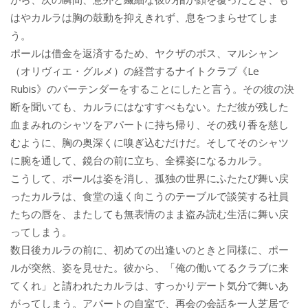
はやカルラは胸の鼓動を抑えきれず、息をつまらせてしま
う。
ポールは借金を返済するため、ヤクザのボス、マルシャン
（オリヴィエ・グルメ）の経営するナイトクラブ《Le
Rubis》のバーテンダーをすることにしたと言う。その彼の決
断を聞いても、カルラにはなすすべもない。ただ彼が残した
血まみれのシャツをアパートに持ち帰り、その残り香を慈し
むように、胸の奥深くに嗅ぎ込むだけだ。そしてそのシャツ
に腕を通して、鏡台の前に立ち、全裸姿になるカルラ。
こうして、ポールは姿を消し、孤独の世界にふたたび舞い戻
ったカルラは、食堂の遠く向こうのテーブルで談笑する社員
たちの唇を、またしても無表情のまま盗み読む生活に舞い戻
ってしまう。
数日後カルラの前に、初めての出逢いのときと同様に、ポー
ルが突然、姿を見せた。彼から、「俺の働いてるクラブに来
てくれ」と請われたカルラは、すっかりデート気分で舞いあ
がってしまう。アパートの自室で、再会の会話を一人芝居で