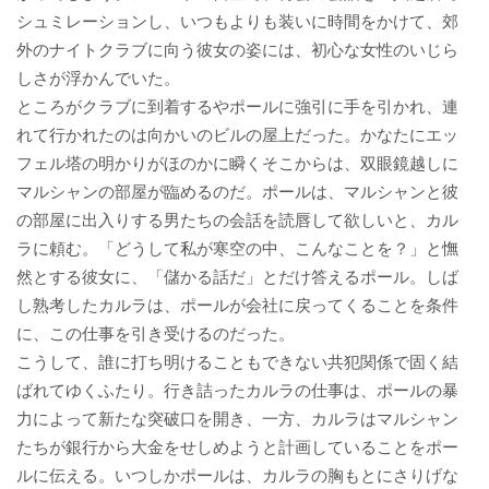
シュミレーションし、いつもよりも装いに時間をかけて、郊
外のナイトクラブに向う彼女の姿には、初心な女性のいじら
しさが浮かんでいた。
ところがクラブに到着するやポールに強引に手を引かれ、連
れて行かれたのは向かいのビルの屋上だった。かなたにエッ
フェル塔の明かりがほのかに瞬くそこからは、双眼鏡越しに
マルシャンの部屋が臨めるのだ。ポールは、マルシャンと彼
の部屋に出入りする男たちの会話を読唇して欲しいと、カル
ラに頼む。「どうして私が寒空の中、こんなことを？」と憮
然とする彼女に、「儲かる話だ」とだけ答えるポール。しば
し熟考したカルラは、ポールが会社に戻ってくることを条件
に、この仕事を引き受けるのだった。
こうして、誰に打ち明けることもできない共犯関係で固く結
ばれてゆくふたり。行き詰ったカルラの仕事は、ポールの暴
力によって新たな突破口を開き、一方、カルラはマルシャン
たちが銀行から大金をせしめようと計画していることをポー
ルに伝える。いつしかポールは、カルラの胸もとにさりげな