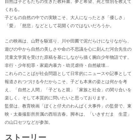
自然は子どもたちの生きた教科書。夢と希望、死と惜別を教えて
くれる。
子どもの自然の中での実験こそ、大人になったとき「優しさ」
「愛」「慈悲」などとして花開くのではないだろうか。
この映画は、山野を駆巡り、川や田圃で泥だらけになりながら、
遊びの中から自然の美しさや命の不思議を心に刻んだ河合先生の
児童文学賞を受けた原稿を基にしながら描く腕白少年物語です。
非行・少年犯罪・家庭内暴力・幼児虐待・自然破壊…
これらのことばが社会問題として日常的にニュースや記事として
報道されつづける今だからこそ、子ども本来の姿とは何かを考
え、「自然と人間」「子どもと親」「家族と社会」の関り合いを
楽しく、そして本質的に問いたいと思っております。
監督は、教育映画「ぼくと仔犬のわんぱく大事件」の監督で、東
映・太秦撮影所所属の西垣吉春。脚本は、「いきすだま 生霊」
の山口セツなどが参加。
ストーリー