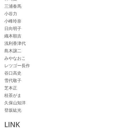
三浦春馬
小谷力
小峰玲奈
日向明子
織本順吉
浅利香津代
島木譲二
みやなおこ
レツゴー長作
谷口高史
雪代敬子
芝本正
桂茶がま
久保山知洋
登坂紘光
LINK