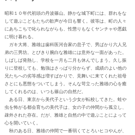
昭和１０年代初頭の丹波篠山。静かな城下町には、群れをな
して遊ぶこどもたちの歓声が今日も響く。彼等は、町の人々
にあちこちで叱られながらも、性懲りもなくヤンチャや悪戯
に明け暮れる。
ガキ大将、雅雄は歯科医河合家の息子で、男ばかり六人兄
弟の三男坊。とびきり腕白な雅雄には意外な一面があった。
しばしば発熱し、学校を一月も二月も休んでしまう。久し振
りに登校しても、勉強はさっぱり分からず、成績のよい他の
兄たちへの劣等感は増すばかりで、見舞いに来てくれた祖母
さとにも悪態をついてしまう。そんな苛立った雅雄の心を癒
してくれるのは、いつも篠山の自然だ。
ある日、東京から美代子という少女が転校してきた。蛙や
虫を怖がる都会育ちの美代子は、女の子の仲間から孤立し、
疎外された存在。だが、雅雄と自然の中で遊ぶことによって
心を開いていく。
秋のある日、雅雄の仲間で一番弱くてとろいヒコやんが、