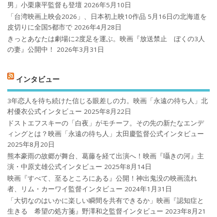
男」小栗康平監督も登壇
2026年5月10日
「台湾映画上映会2026」、日本初上映10作品 5月16日の北海道を
皮切りに全国5都市で
2026年4月28日
きっとあなたは劇場に2度足を運ぶ。映画『放送禁止 ぼくの3人
の妻』公開中！
2026年3月31日
インタビュー
3年恋人を待ち続けた信じる眼差しの力。映画「永遠の待ち人」北
村優衣公式インタビュー
2025年8月22日
ドストエフスキーの「白夜」がモチーフ。その先の新たなエンデ
ィングとは？映画「永遠の待ち人」太田慶監督公式インタビュー
2025年8月20日
熊本豪雨の故郷が舞台、葛藤を経て出演へ！映画『囁きの河』主
演・中原丈雄公式インタビュー
2025年8月14日
映画『すべて、至るところにある』公開！神出鬼没の映画流れ
者、リム・カーワイ監督インタビュー
2024年1月31日
「大切なのはいかに楽しい瞬間を共有できるか」映画『認知症と
生きる 希望の処方箋』野澤和之監督インタビュー
2023年8月21