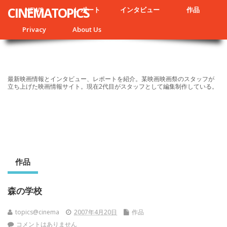
CINEMATOPICS
NEWS
レポート
インタビュー
作品
Privacy
About Us
最新映画情報とインタビュー、レポートを紹介。某映画映画祭のスタッフが
立ち上げた映画情報サイト。現在2代目がスタッフとして編集制作している。
作品
森の学校
topics@cinema
2007年4月20日
作品
コメントはありません