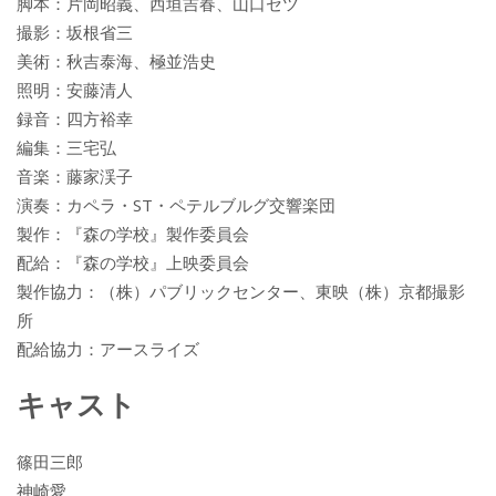
脚本：片岡昭義、西垣吉春、山口セツ
撮影：坂根省三
美術：秋吉泰海、極並浩史
照明：安藤清人
録音：四方裕幸
編集：三宅弘
音楽：藤家渓子
演奏：カペラ・ST・ペテルブルグ交響楽団
製作：『森の学校』製作委員会
配給：『森の学校』上映委員会
製作協力：（株）パブリックセンター、東映（株）京都撮影
所
配給協力：アースライズ
キャスト
篠田三郎
神崎愛