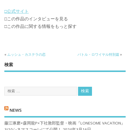
□公式サイト
□この作品のインタビューを見る
□この作品に関する情報をもっと探す
«
ムッシュ・カステラの恋
バトル・ロワイヤル特別篇
»
検索
NEWS
藤江琢磨×森岡龍P×下社敦郎監督・映画『LONESOME VACATION』
3/10シネマスコーレにて公開！
2024年3月16日