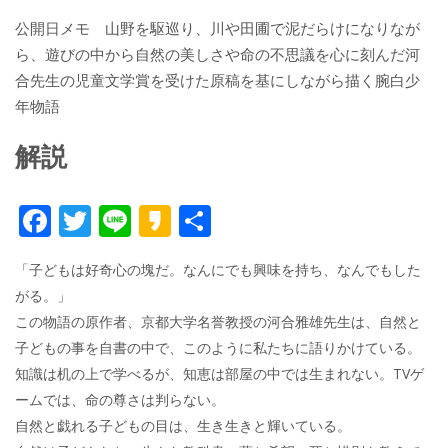
公開日メモ 山野を駆巡り、川や田圃で泥だらけになりなが
ら、遊びの中から自然の美しさや命の不思議を心に刻んだ河
合先生の児童文学賞を受けた原稿を基にしながら描く腕白少
年物語
解説
F
T
Li
K
共
ac
w
n
a
有
「子どもは好奇心の塊だ。なんにでも興味を持ち、なんでもした
e
itt
e
k
がる。」
b
er
a
この物語の原作者、京都大学名誉教授の河合雅雄先生は、自然と
o
o
子どもの事を自書の中で、このように私たちに語りかけている。
o
知識は机の上で学べるが、知恵は部屋の中では生まれない。TVゲ
ームでは、命の尊さは判らない。
k
自然と戯れる子どもの目は、生き生きと輝いている。