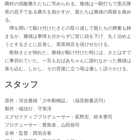
隣村の宿敵勝久たちに苛められる。雅雄は一騎打ちで憲兵隊
長の息子である勝久を負かすが、親たちは雅雄の両親を責め
る。
噂を聞いて駆け付けたさとの取り成しで親たちの興奮も静
まるが、雅雄は事情も分からずに皆に頭を下げ、丸く治めよ
うとするさとに反発し、罵詈雑言を浴びせかける。
晩秋さとが倒れた。雅雄が駆け付けた時には、さとはすで
に事切れていた。一言もおばあちゃんに謝れなかった雅雄は
落ち込む。しかし、その背後に立つ母は優しく語りかける。
スタッフ
原作：河合雅雄「少年動物誌」（福音館書店刊）
製作：端信行、守美淳
エグゼクティブプロデューサー：荻野宏、鈴木豊司
プロデューサー：豊島泉、山田裕司
企画・監督：西垣吉春