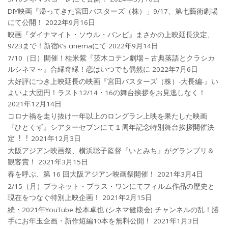
DIY映画『帰ってきた宮田バスターズ（株）」9/17、第七藝術劇場
にて公開！
2022年9月16日
映画『ダイナマイト・ソウル・バンビ』まさかの上映延長決定、
9/23まで！新宿K’s cinemaにて
2022年9月14日
7/10（日）開催！桂米紫『茨木コテン劇場～古典落語とクラシカ
ルシネマ～』合縁奇縁！恋はいつでも偶然に
2022年7月6日
大好評につき上映延長の映画『宮田バスターズ（株）-大長編-』い
よいよ大団円！ラスト12/14・16の舞台挨拶をお見逃しなく！
2021年12月14日
コロナ禍を⾛り抜け⼀年以上のロングラン上映を果たした映画
『ひとくず』シアターセブンにて１周年記念特別舞台挨拶開催決
定︕︕
2021年12月3日
大阪アジアン映画祭、横浜聡子監督『いとみち』がグランプリ＆
観客賞！
2021年3月15日
春を呼ぶ、第 16 回大阪アジアン映画祭開催！
2021年3月4日
2/15（月）プラネット・プラス・ワンにてフィルム作品の歴史と
現在をつなぐ特別上映企画！
2021年2月15日
続・2021年YouTube 松本卓也 (シネマ健康会) チャンネルの乱！勝
手にお年玉企画・新作短編10本を無料公開！
2021年1月3日