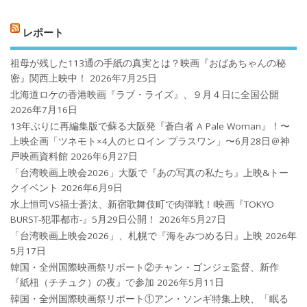
レポート
祖母が残した113通の手紙の真実とは？映画『おばあちゃんの秘
密』関西上映中！
2026年7月25日
北海道ロケの香港映画『ラブ・ライズ』、９月４日に全国公開
2026年7月16日
13年ぶりに再編集版で蘇る大阪発『蒼白者 A Pale Woman』！〜
上映企画「ツネモト×4人のヒロイン プラスワン」〜6月28日＠神
戸映画資料館
2026年6月27日
「台湾映画上映会2026」大阪で『あの写真の私たち』上映&トー
クイベント
2026年6月9日
水上恒司VS福士蒼汰、新宿歌舞伎町で肉弾戦！!映画『TOKYO
BURST-犯罪都市-』5月29日公開！
2026年5月27日
「台湾映画上映会2026」、札幌で『海をみつめる日』上映
2026年
5月17日
韓国・全州国際映画祭リポート②チャン・ゴンジェ監督、新作
『紙杻（チチュク）の夜』で参加
2026年5月11日
韓国・全州国際映画祭リポート①アン・ソンギ特集上映、「眠る