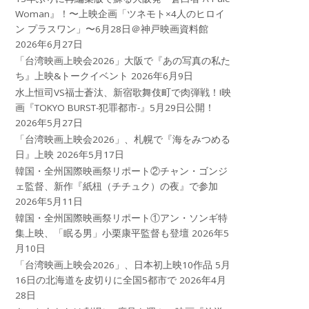
Woman』！〜上映企画「ツネモト×4人のヒロイ
ン プラスワン」〜6月28日＠神戸映画資料館
2026年6月27日
「台湾映画上映会2026」大阪で『あの写真の私た
ち』上映&トークイベント
2026年6月9日
水上恒司VS福士蒼汰、新宿歌舞伎町で肉弾戦！!映
画『TOKYO BURST-犯罪都市-』5月29日公開！
2026年5月27日
「台湾映画上映会2026」、札幌で『海をみつめる
日』上映
2026年5月17日
韓国・全州国際映画祭リポート②チャン・ゴンジ
ェ監督、新作『紙杻（チチュク）の夜』で参加
2026年5月11日
韓国・全州国際映画祭リポート①アン・ソンギ特
集上映、「眠る男」小栗康平監督も登壇
2026年5
月10日
「台湾映画上映会2026」、日本初上映10作品 5月
16日の北海道を皮切りに全国5都市で
2026年4月
28日