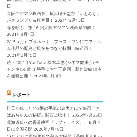
日
大阪アジアン映画祭、横浜聡子監督『いとみち』
がグランプリ＆観客賞！
2021年3月15日
春を呼ぶ、第 16 回大阪アジアン映画祭開催！
2021年3月4日
2/15（月）プラネット・プラス・ワンにてフィル
ム作品の歴史と現在をつなぐ特別上映企画！
2021年2月15日
続・2021年YouTube 松本卓也 (シネマ健康会) チ
ャンネルの乱！勝手にお年玉企画・新作短編10本
を無料公開！
2021年1月3日
レポート
祖母が残した113通の手紙の真実とは？映画『お
ばあちゃんの秘密』関西上映中！
2026年7月25日
北海道ロケの香港映画『ラブ・ライズ』、９月４
日に全国公開
2026年7月16日
13年ぶりに再編集版で蘇る大阪発『蒼白者 A Pale