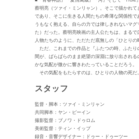
蔡明亮（ツァイ・ミンリャン）。そこで描かれて
であり、そこに生きる人間たちの希薄な関係性で
うもなく抱える、自らの力では律しきれないマグ
た）だった。蔡明亮映画の主人公たちは、まるで
人物たちのように、ただただ底無しの「ひとりの
ただ、これまでの作品と『ふたつの時、ふたり
間が、ばらばらのまま絶望の深淵に放り出される
かな気配が微かに響きわたっていることだろう。
その気配をもたらすのは、ひとりの人物の死だ
スタッフ
監督・脚本：ツァイ・ミンリャン
共同脚本：ヤン・ピーイン
撮影監督：ブノワ・ドゥロム
美術監督：ティン・イップ
録音・音響デザイナー：ドゥー・ドゥーツー