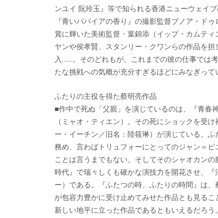
ンユイ 阮玲玉』等で知られる香港ニューウェイ
『青いパパイアの香り』の撮影監督ブノア・ドゥ
賞に輝いた美術監督・葉錦添（イップ・カムティ
ヤンや侯孝賢、スタンリー・クワンらの作品を担
入……。そのどれもが、これまでの彼の仕事では
たな挑戦への気概が充分すぎるほどにみなぎって
ふたりの主役を得た蔡明亮作品
■作中で死ぬ「父親」を演じているのは、『青春
（ミャオ・ティエン）。その死にショックを受け
ー・イーチン／旧名：陸筱琳）が演じている。ふ
務め、言わばトリュフォーにとってのジャン＝ピ
ことは言うまでもない。そしてそのシャオカンの
時代』で瑞々しくも確かな演技力を開花させ、『
ー）である。『ふたつの時、ふたりの時間』は、
が包容力豊かに受け止めてみせた作品とも見るこ
新しい地平に立った作品であるともいえるだろう