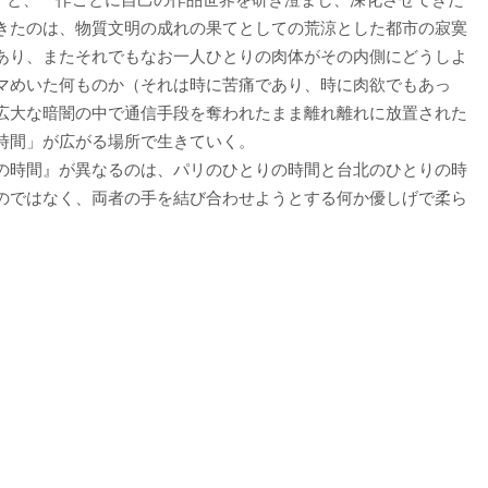
きたのは、物質文明の成れの果てとしての荒涼とした都市の寂寞
あり、またそれでもなお一人ひとりの肉体がその内側にどうしよ
マめいた何ものか（それは時に苦痛であり、時に肉欲でもあっ
広大な暗闇の中で通信手段を奪われたまま離れ離れに放置された
時間」が広がる場所で生きていく。
の時間』が異なるのは、パリのひとりの時間と台北のひとりの時
のではなく、両者の手を結び合わせようとする何か優しげで柔ら
。