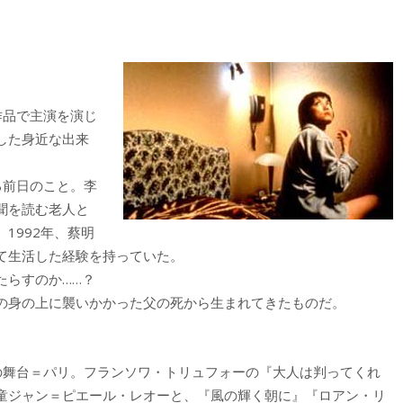
作品で主演を演じ
した身近な出来
る前日のこと。李
聞を読む老人と
1992年、蔡明
て生活した経験を持っていた。
らすのか……？
の身の上に襲いかかった父の死から生まれてきたものだ。
の舞台＝パリ。フランソワ・トリュフォーの『大人は判ってくれ
童ジャン＝ピエール・レオーと、『風の輝く朝に』『ロアン・リ