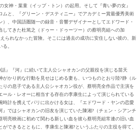
ブの女神・葉童（イップ・トン）の起用。そして『青い夢の女』
ロムと、『グリーン・デスティニー』でアカデミー賞最優秀美術
ン）、中国語圏随一の録音・音響デザイナーとしてエドワード・
当してきた杜篤之（ドゥー・ドゥーツー）の蔡明亮組への加
考えられなかった冒険。そこには過去の成功に安住しない彼の、新
いる。
神話』『河』に続いて主人公シャオカンの父親役を演じる苗天
神がかり的な行動を見せはじめる妻も、いつものとおり陸?静（ル
たりの息子である主人公シャオカン役が、蔡明亮全作品で主演を
エール・レオーに相当する存在の李康生によって演じられている
腕時計を携えてパリに出かける女は、『エドワード・ヤンの恋愛
河』ではシャオカンの旧友を演じていた陳湘?（チェン・シアンチ
蔡明亮映画に初めて関わる新しい血を彼ら蔡明亮組常連の旧い血
とができるとともに、李康生と陳湘?というふたりの主役を得て、
。