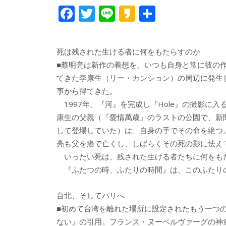
F
T
Li
K
共
ac
w
n
a
有
e
itt
e
k
死は残された生ける者に何をもたらすのか
b
er
a
■蔡明亮は新作の着想を、いつも自身と常に彼の
o
o
てきた李康生（リー・カンション）の周辺に発生
o
事から得てきた。
1997年、『河』を完成し『Hole』の撮影に入
k
康生の父親（『愛情萬歳』のラストの公園で、新
して登場していた）は、自身の手でその命を絶つ。
亮も父を癌で亡くし、しばらくその死の影に怯え
いったい死は、残された生ける者たちに何をもた
『ふたつの時、ふたりの時間』は、このふたり
台北、そしてパリへ
■初めて台湾を離れた場所に設定されたもう一つ
ない』の引用。フランス・ヌーベルヴァーグの神