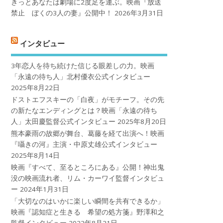
きっとあなたは劇場に2度足を運ぶ。映画『放送
禁止 ぼくの3人の妻』公開中！
2026年3月31日
インタビュー
3年恋人を待ち続けた信じる眼差しの力。映画
「永遠の待ち人」北村優衣公式インタビュー
2025年8月22日
ドストエフスキーの「白夜」がモチーフ。その先
の新たなエンディングとは？映画「永遠の待ち
人」太田慶監督公式インタビュー
2025年8月20日
熊本豪雨の故郷が舞台、葛藤を経て出演へ！映画
『囁きの河』主演・中原丈雄公式インタビュー
2025年8月14日
映画『すべて、至るところにある』公開！神出鬼
没の映画流れ者、リム・カーワイ監督インタビュ
ー
2024年1月31日
「大切なのはいかに楽しい瞬間を共有できるか」
映画『認知症と生きる 希望の処方箋』野澤和之