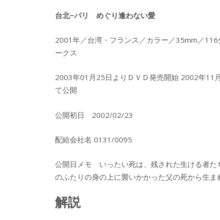
台北−パリ めぐり逢わない愛
2001年／台湾・フランス／カラー／35mm／1
ークス
2003年01月25日よりＤＶＤ発売開始 2002年1
て公開
公開初日 2002/02/23
配給会社名 0131/0095
公開日メモ いったい死は、残された生ける者た
のふたりの身の上に襲いかかった父の死から生ま
解説