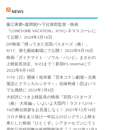
NEWS
藤江琢磨×森岡龍P×下社敦郎監督・映画
『LONESOME VACATION』3/10シネマスコーレに
て公開！
2024年3月16日
DIY映画『帰ってきた宮田バスターズ（株）」
9/17、第七藝術劇場にて公開！
2022年9月16日
映画『ダイナマイト・ソウル・バンビ』まさかの
上映延長決定、9/23まで！新宿K’s cinemaにて
2022年9月14日
7/10（日）開催！桂米紫『茨木コテン劇場～古典
落語とクラシカルシネマ～』合縁奇縁！恋はいつ
でも偶然に
2022年7月6日
大好評につき上映延長の映画『宮田バスターズ
（株）-大長編-』いよいよ大団円！ラスト12/14・
16の舞台挨拶をお見逃しなく！
2021年12月14日
コロナ禍を⾛り抜け⼀年以上のロングラン上映を
果たした映画『ひとくず』シアターセブンにて１
周年記念特別舞台挨拶開催決定︕︕
2021年12月3