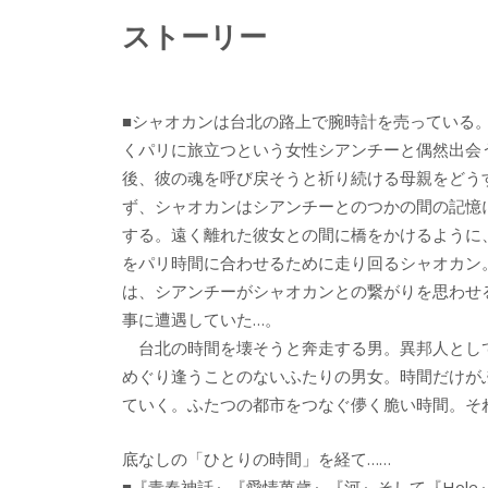
ストーリー
■シャオカンは台北の路上で腕時計を売っている
くパリに旅立つという女性シアンチーと偶然出会
後、彼の魂を呼び戻そうと祈り続ける母親をどう
ず、シャオカンはシアンチーとのつかの間の記憶
する。遠く離れた彼女との間に橋をかけるように
をパリ時間に合わせるために走り回るシャオカン
は、シアンチーがシャオカンとの繋がりを思わせ
事に遭遇していた…。
台北の時間を壊そうと奔走する男。異邦人とし
めぐり逢うことのないふたりの男女。時間だけが
ていく。ふたつの都市をつなぐ儚く脆い時間。そ
底なしの「ひとりの時間」を経て……
■『青春神話』『愛情萬歳』『河』そして『Hol