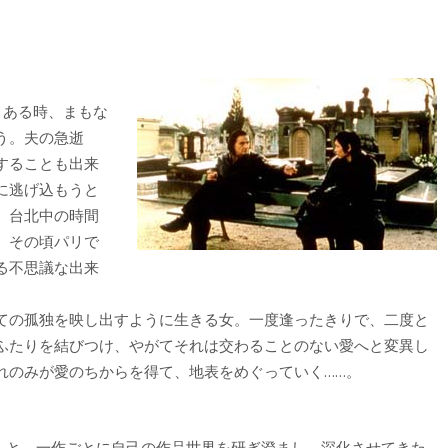
。ある時、まもな
う。夫の急逝
することも出来
に逃げ込もうと
、台北中の時間
。その頃パリで
る不思議な出来
ての孤独を映し出すように生きる女。一度逢ったきりで、二度と
ふたりを結びつけ、やがてそれは交わることのない愛へと変異し
れのみが愛のちからを得て、地表をめぐっていく……。
e』と、一作ごとに自己の作品世界を研ぎ澄まし、深化させてきた