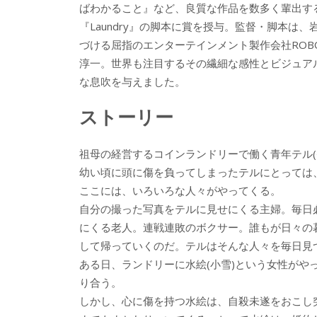
ばわかること』など、良質な作品を数多く輩出する
『Laundry』の脚本に賞を授与。監督・脚本
づける屈指のエンターテインメント製作会社ROB
淳一。世界も注目するその繊細な感性とビジュアル
な息吹を与えました。
ストーリー
祖母の経営するコインランドリーで働く青年テル
幼い頃に頭に傷を負ってしまったテルにとっては
ここには、いろいろな人々がやってくる。
自分の撮った写真をテルに見せにくる主婦。毎日
にくる老人。連戦連敗のボクサー。誰もが日々の
して帰っていくのだ。テルはそんな人々を毎日見
ある日、ランドリーに水絵(小雪)という女性がや
り合う。
しかし、心に傷を持つ水絵は、自殺未遂をおこし