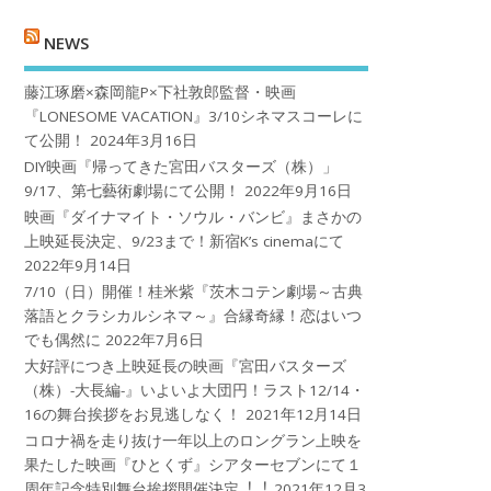
NEWS
藤江琢磨×森岡龍P×下社敦郎監督・映画
『LONESOME VACATION』3/10シネマスコーレに
て公開！
2024年3月16日
DIY映画『帰ってきた宮田バスターズ（株）」
9/17、第七藝術劇場にて公開！
2022年9月16日
映画『ダイナマイト・ソウル・バンビ』まさかの
上映延長決定、9/23まで！新宿K’s cinemaにて
2022年9月14日
7/10（日）開催！桂米紫『茨木コテン劇場～古典
落語とクラシカルシネマ～』合縁奇縁！恋はいつ
でも偶然に
2022年7月6日
大好評につき上映延長の映画『宮田バスターズ
（株）-大長編-』いよいよ大団円！ラスト12/14・
16の舞台挨拶をお見逃しなく！
2021年12月14日
コロナ禍を⾛り抜け⼀年以上のロングラン上映を
果たした映画『ひとくず』シアターセブンにて１
周年記念特別舞台挨拶開催決定︕︕
2021年12月3