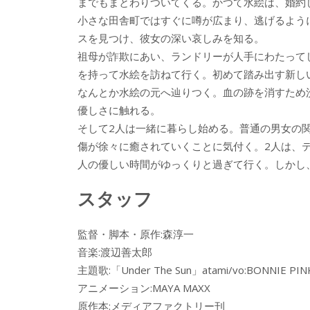
までもまとわりついてくる。かつて水絵は、婚約
小さな田舎町ではすぐに噂が広まり、逃げるよう
スを見つけ、彼女の深い哀しみを知る。
祖母が詐欺にあい、ランドリーが人手にわたって
を持って水絵を訪ねて行く。初めて踏み出す新し
なんとか水絵の元へ辿りつく。血の跡を消すため
優しさに触れる。
そして2人は一緒に暮らし始める。普通の男女の
傷が徐々に癒されていくことに気付く。2人は、テ
人の優しい時間がゆっくりと過ぎて行く。しかし
スタッフ
監督・脚本・原作:森淳一
音楽:渡辺善太郎
主題歌:「Under The Sun」atami/vo:BONNIE PINK(
アニメーション:MAYA MAXX
原作本:メディアファクトリー刊