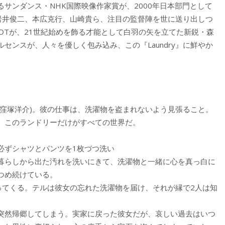
サンダンス・NHK国際映像作家賞が、2000年日本部門として
は、岩井俊二、本広克行、山崎貴ら、注目の監督陣を世に送り出しつ
OTが、21世紀始めを飾る才能として白羽の矢を立てた新鋭・森
センスが、人々を優しく包み込み、この『Laundry』に鮮やか
(窪塚洋介)。彼の仕事は、洗濯物を盗まれないよう見張ること。
、このランドリーだけがすべての世界だ。
必ずシャツとパンツを1枚づつ洗い
暮らしから出た汚れを洗いにきて、洗濯物と一緒に心を真っ白に
つめ続けている。
ってくる。テルは彼女の忘れた洗濯物を届け、それが縁で2人は知
突然帰郷してしまう。実家に戻った彼女だが、哀しい過去はいつ