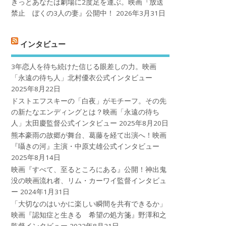
きっとあなたは劇場に2度足を運ぶ。映画『放送
禁止 ぼくの3人の妻』公開中！
2026年3月31日
インタビュー
3年恋人を待ち続けた信じる眼差しの力。映画
「永遠の待ち人」北村優衣公式インタビュー
2025年8月22日
ドストエフスキーの「白夜」がモチーフ。その先
の新たなエンディングとは？映画「永遠の待ち
人」太田慶監督公式インタビュー
2025年8月20日
熊本豪雨の故郷が舞台、葛藤を経て出演へ！映画
『囁きの河』主演・中原丈雄公式インタビュー
2025年8月14日
映画『すべて、至るところにある』公開！神出鬼
没の映画流れ者、リム・カーワイ監督インタビュ
ー
2024年1月31日
「大切なのはいかに楽しい瞬間を共有できるか」
映画『認知症と生きる 希望の処方箋』野澤和之