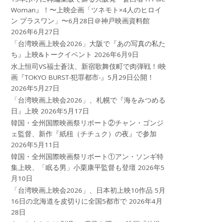
Woman』！〜上映企画「ツネモト×4人のヒロイ
ン プラスワン」〜6月28日＠神戸映画資料館
2026年6月27日
「台湾映画上映会2026」大阪で『あの写真の私た
ち』上映&トークイベント
2026年6月9日
水上恒司VS福士蒼汰、新宿歌舞伎町で肉弾戦！!映
画『TOKYO BURST-犯罪都市-』5月29日公開！
2026年5月27日
「台湾映画上映会2026」、札幌で『海をみつめる
日』上映
2026年5月17日
韓国・全州国際映画祭リポート②チャン・ゴンジ
ェ監督、新作『紙杻（チチュク）の夜』で参加
2026年5月11日
韓国・全州国際映画祭リポート①アン・ソンギ特
集上映、「眠る男」小栗康平監督も登壇
2026年5
月10日
「台湾映画上映会2026」、日本初上映10作品 5月
16日の北海道を皮切りに全国5都市で
2026年4月
28日