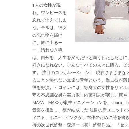
1人の女性が現
れ、ワンピースを
忘れて消えてしま
う。テルは、彼女
の忘れ物を届け
に、旅に出るー
ー。汚れなき魂
は、自分を、人生を変えたいと願うわたしたちに
好きになれない、そんなすべての人々に贈る、ピ
す。 注目のコラボレーション! 現在さまざま
ることを怖れない無垢な青年という、過去彼が演
役を好演。ヒロインには、等身大の女性をリアル
守る不思議な男を実力派・内藤剛志が演じ、爽や
MAYA MAXXが劇中アニメーションを、chara
音楽を担当し、彼が結成した 注目の新ユニットa
ィスト、ボニ−・ピンクが、本作のために詩を書
待の次世代監督・森淳一〈初〉監督作品。 『セ