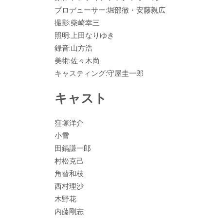
プロデューサー:堀部徹・安藤親広
撮影:柴崎幸三
照明:上田なりゆき
録音:山方浩
美術:佐々木尚
キャスティング:守屋圭一郎
キャスト
窪塚洋介
小雪
田鍋謙一郎
村松克己
角替和枝
西村理沙
木野花
内藤剛志