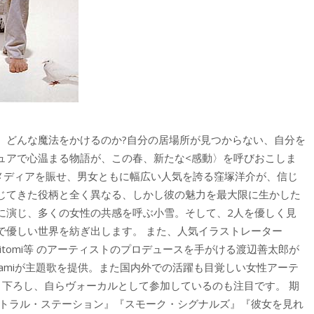
、どんな魔法をかけるのか?自分の居場所が見つからない、自分を
ュアで心温まる物語が、この春、新たな<感動〉を呼びおこしま
なメディアを賑せ、男女ともに幅広い人気を誇る窪塚洋介が、信じ
じてきた役柄と全く異なる、しかし彼の魅力を最大限に生かした
に演じ、多くの女性の共感を呼ぶ小雪。そして、2人を優しく見
で優しい世界を紡ぎ出します。 また、人気イラストレーター
、hitomi等 のアーティストのプロデュースを手がける渡辺善太郎が
tamiが主題歌を提供。また国内外での活躍も目覚しい女性アーテ
き下ろし、自らヴォーカルとして参加しているのも注目です。 期
ントラル・ステーション』『スモーク・シグナルズ』『彼女を見れ