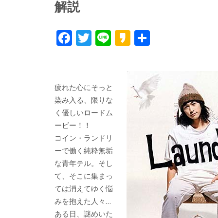
解説
F
T
Li
K
共
ac
w
n
a
有
e
itt
e
k
b
er
a
疲れた心にそっと
o
o
染み入る、限りな
o
く優しいロードム
ービー！！
k
コイン・ランドリ
ーで働く純粋無垢
な青年テル。そし
て、そこに集まっ
ては消えてゆく悩
みを抱えた人々…
ある日、謎めいた