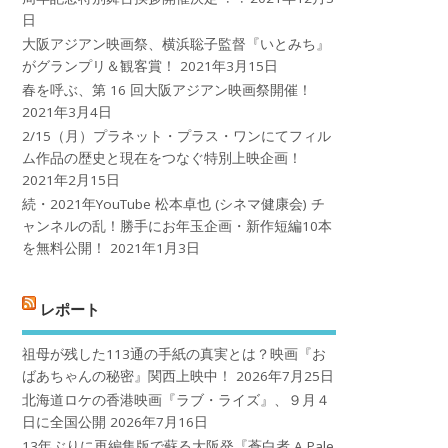
日
大阪アジアン映画祭、横浜聡子監督『いとみち』
がグランプリ＆観客賞！
2021年3月15日
春を呼ぶ、第 16 回大阪アジアン映画祭開催！
2021年3月4日
2/15（月）プラネット・プラス・ワンにてフィル
ム作品の歴史と現在をつなぐ特別上映企画！
2021年2月15日
続・2021年YouTube 松本卓也 (シネマ健康会) チ
ャンネルの乱！勝手にお年玉企画・新作短編10本
を無料公開！
2021年1月3日
レポート
祖母が残した113通の手紙の真実とは？映画『お
ばあちゃんの秘密』関西上映中！
2026年7月25日
北海道ロケの香港映画『ラブ・ライズ』、９月４
日に全国公開
2026年7月16日
13年ぶりに再編集版で蘇る大阪発『蒼白者 A Pale