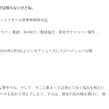
では知らないけどね。
モントリオール世界映画祭出品
カラー／ 配給：ROBOT／配給協力・宣伝ザナドゥー／製作：
 2002年3月9日よりシネアミューズにてロードショー公開
な青年テル。そして、そこに集まっては消えてゆく悩みを抱えた
ピースを忘れて消えてしまう。テルは、彼女の忘れ物を届けに、旅