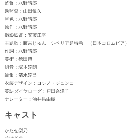
監督：水野晴郎
助監督：山田敏久
脚色：水野晴郎
原作：水野晴郎
撮影監督：安藤庄平
主題歌：藤吉じゅん「シベリア超特急」（日本コロムビア）
作詞：水野晴郎
美術：徳田博
録音：塚本達朗
編集：清水達己
衣装デザイン：コシノ・ジュンコ
英語ダイヤローグ：戸田奈津子
ナレーター：油井昌由樹
キャスト
かたせ梨乃