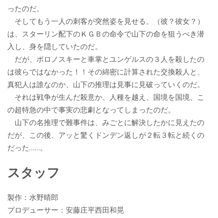
ったのだ。
そしてもう一人の刺客が突然姿を見せる。（彼？彼女？）
は、スターリン配下のＫＧＢの命令で山下の命を狙うべき潜
入し、身を隠していたのだ。
だが、ポロノスキーと車掌とユンゲルスの３人を殺したの
は彼らではなかった！！その綿密に計算された交換殺人と、
真犯人は誰なのか、山下の推理は見事に見破っていくのだ。
それは戦争が生んだ殺意か、人種を越え、国境を国境、こ
の超特急の中で事実の悲劇となってしまったのだ。
山下の名推理で難事件は、みごとに解決したかに見えたの
だが、この後、アッと驚くドンデン返しが２転３転と続くの
だった……。
スタッフ
製作：水野晴郎
プロデューサー：安藤庄平西田和晃