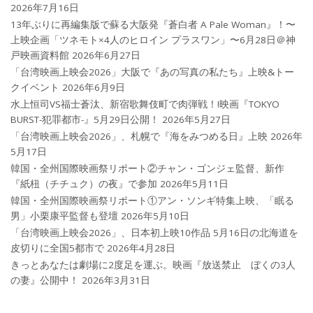
2026年7月16日
13年ぶりに再編集版で蘇る大阪発『蒼白者 A Pale Woman』！〜
上映企画「ツネモト×4人のヒロイン プラスワン」〜6月28日＠神
戸映画資料館
2026年6月27日
「台湾映画上映会2026」大阪で『あの写真の私たち』上映&トー
クイベント
2026年6月9日
水上恒司VS福士蒼汰、新宿歌舞伎町で肉弾戦！!映画『TOKYO
BURST-犯罪都市-』5月29日公開！
2026年5月27日
「台湾映画上映会2026」、札幌で『海をみつめる日』上映
2026年
5月17日
韓国・全州国際映画祭リポート②チャン・ゴンジェ監督、新作
『紙杻（チチュク）の夜』で参加
2026年5月11日
韓国・全州国際映画祭リポート①アン・ソンギ特集上映、「眠る
男」小栗康平監督も登壇
2026年5月10日
「台湾映画上映会2026」、日本初上映10作品 5月16日の北海道を
皮切りに全国5都市で
2026年4月28日
きっとあなたは劇場に2度足を運ぶ。映画『放送禁止 ぼくの3人
の妻』公開中！
2026年3月31日