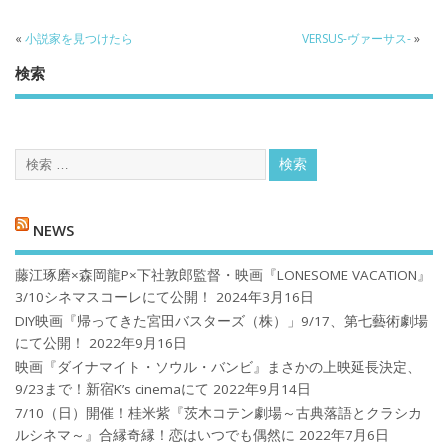
«
小説家を見つけたら
VERSUS-ヴァーサス-
»
検索
NEWS
藤江琢磨×森岡龍P×下社敦郎監督・映画『LONESOME VACATION』
3/10シネマスコーレにて公開！
2024年3月16日
DIY映画『帰ってきた宮田バスターズ（株）」9/17、第七藝術劇場
にて公開！
2022年9月16日
映画『ダイナマイト・ソウル・バンビ』まさかの上映延長決定、
9/23まで！新宿K’s cinemaにて
2022年9月14日
7/10（日）開催！桂米紫『茨木コテン劇場～古典落語とクラシカ
ルシネマ～』合縁奇縁！恋はいつでも偶然に
2022年7月6日