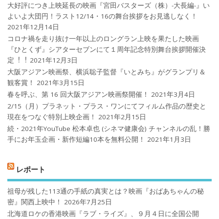
大好評につき上映延長の映画『宮田バスターズ（株）-大長編-』い
よいよ大団円！ラスト12/14・16の舞台挨拶をお見逃しなく！
2021年12月14日
コロナ禍を⾛り抜け⼀年以上のロングラン上映を果たした映画
『ひとくず』シアターセブンにて１周年記念特別舞台挨拶開催決
定︕︕
2021年12月3日
大阪アジアン映画祭、横浜聡子監督『いとみち』がグランプリ＆
観客賞！
2021年3月15日
春を呼ぶ、第 16 回大阪アジアン映画祭開催！
2021年3月4日
2/15（月）プラネット・プラス・ワンにてフィルム作品の歴史と
現在をつなぐ特別上映企画！
2021年2月15日
続・2021年YouTube 松本卓也 (シネマ健康会) チャンネルの乱！勝
手にお年玉企画・新作短編10本を無料公開！
2021年1月3日
レポート
祖母が残した113通の手紙の真実とは？映画『おばあちゃんの秘
密』関西上映中！
2026年7月25日
北海道ロケの香港映画『ラブ・ライズ』、９月４日に全国公開