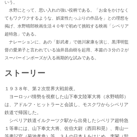
いう。
水野にとって、思い入れの強い役柄である。「お金をかけなく
てもワクワクするような、娯楽性たっぷりの作品を」との理想を
掲げ、水野晴郎映画生活４０年で初めて挑戦する映画「シベリア
超特急」である。
ナレーションに、あの「影武者」で徳川家康を演じ、黒澤明監
督の愛弟子と言われている油井昌由樹を起用、本篇の３分の２が
スーパーインポーズが入る画期的な試みである。
ストーリー
１９３８年、第２次世界大戦前夜。
ヨーロッパ情勢を視察した山下奉文陸軍大将（水野晴郎）
は、アドルフ・ヒットラーと会談し、モスクワからシベリア
鉄道で帰国した。
シベリア鉄道イルクーツク駅から出発したシベリア超特急
１等車には、山下奉文大将、佐伯大尉（西田和晃）、青山一
等書記官（菊池孝典）等、３人の日本人をはじめ、李闌（契