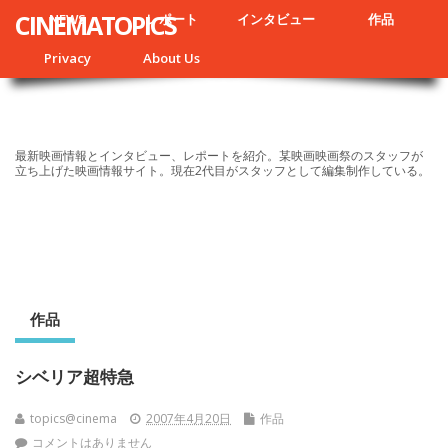
CINEMATOPICS
NEWS
レポート
インタビュー
作品
Privacy
About Us
最新映画情報とインタビュー、レポートを紹介。某映画映画祭のスタッフが
立ち上げた映画情報サイト。現在2代目がスタッフとして編集制作している。
作品
シベリア超特急
topics@cinema
2007年4月20日
作品
コメントはありません