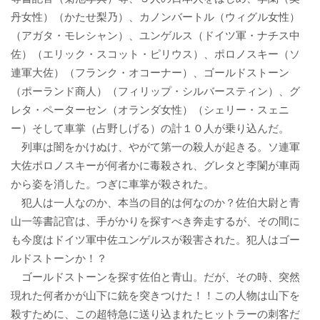
丹女性）（かたせ梨乃）、カノンバートル（ウィグル女性）
（アガタ・モレシャン）、ユンゲルス（ドイツ軍・ナチス中
佐）（エリック・スコット・ピリウス）、ポロノスキー（ソ
連軍大佐）（フランク・オコーナー）、ゴールドストーン
（ポーランド商人）（フィリップ・シルバースティン）、グ
レタ・ペーターセン（オランダ女性）（シェリー・スェニ
ー）そして車掌（占野しげる）の計１０人が乗り込んだ。
列車は闇をかけぬけ、やがて第一の殺人が起きる。ソ連軍
大佐ポロノスキーが何者かに毒殺され、グレタと李闌が車両
から姿を消した。つぎに車掌が殺された。
犯人は一人なのか、本当の目的は何なのか？佐伯大尉と青
山一等書記官は、手がかりを探すべき奔走するが、その間に
も今度はドイツ軍中佐ユンゲルスが殺害された。犯人はゴー
ルドストーンか！？
ゴールドストーンを探す佐伯と青山。だが、その時、突然
現れた何者かが山下に銃を突きつけた！！この人物は山下を
殺すために、この超特急に送り込まれたヒットラーの刺客だ