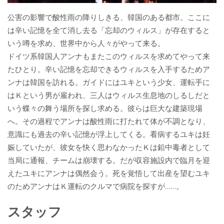
公害の影響で酸性雨の降りしきる、韓国のある都市。ここに
は辛い記憶を全て消し去る「忘却のウィルス」が存在すると
いう噂を求め、世界中から人々がやって来る。
ドイツ系韓国人アンナもまたこのウィルスを求めてやって来
たひとり。辛い記憶を忘却できるウィルスを入手するためア
ンナは韓国を訪れる。ガイドにはユキという少女、運転手に
はＫという男が雇われ、三人はウィルス生息地のしるしだと
いう蝶々の舞う場所を探し求める。彼らは巨大な建築現場
へ。その過程でアンナは酸性雨に打たれて体が不調となり、
意識にも過去の辛い記憶が浮上してくる。看病するユキは妊
娠していたが、彼女を快く思わなかったＫは鉛中毒者として
当局に通報、チームは崩壊する。だが収容施設内で臨月を迎
えたユキにアンナは偶然会う。死を覚悟して出産を望むユキ
のためアンナはＫ運転のクルマで病院を探すが……。
スタッフ