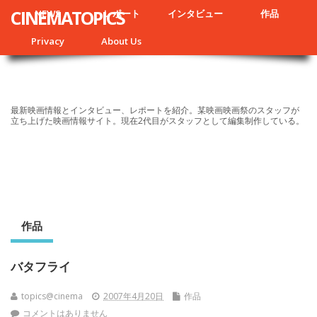
CINEMATOPICS
NEWS
レポート
インタビュー
作品
Privacy
About Us
最新映画情報とインタビュー、レポートを紹介。某映画映画祭のスタッフが
立ち上げた映画情報サイト。現在2代目がスタッフとして編集制作している。
作品
バタフライ
topics@cinema
2007年4月20日
作品
コメントはありません