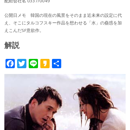
配給会社名 0337/0049
公開日メモ 韓国の現在の風景をそのまま近未来の設定に代
え、そこにタルコフスキー作品を想わせる「水」の蠱惑を加
えこんだSF意欲作。
解説
F
T
Li
K
共
ac
w
n
a
有
e
itt
e
k
b
er
a
o
o
o
k