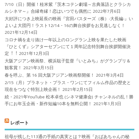
7/10（日）開催！桂米紫『茨木コテン劇場～古典落語とクラシカ
ルシネマ～』合縁奇縁！恋はいつでも偶然に
2022年7月6日
大好評につき上映延長の映画『宮田バスターズ（株）-大長編-』い
よいよ大団円！ラスト12/14・16の舞台挨拶をお見逃しなく！
2021年12月14日
コロナ禍を⾛り抜け⼀年以上のロングラン上映を果たした映画
『ひとくず』シアターセブンにて１周年記念特別舞台挨拶開催決
定︕︕
2021年12月3日
大阪アジアン映画祭、横浜聡子監督『いとみち』がグランプリ＆
観客賞！
2021年3月15日
春を呼ぶ、第 16 回大阪アジアン映画祭開催！
2021年3月4日
2/15（月）プラネット・プラス・ワンにてフィルム作品の歴史と
現在をつなぐ特別上映企画！
2021年2月15日
続・2021年YouTube 松本卓也 (シネマ健康会) チャンネルの乱！勝
手にお年玉企画・新作短編10本を無料公開！
2021年1月3日
レポート
祖母が残した113通の手紙の真実とは？映画『おばあちゃんの秘