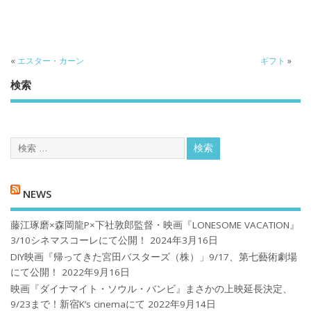
«
エスター・カーン
ギフト
»
検索
NEWS
藤江琢磨×森岡龍P×下社敦郎監督・映画『LONESOME VACATION』
3/10シネマスコーレにて公開！
2024年3月16日
DIY映画『帰ってきた宮田バスターズ（株）」9/17、第七藝術劇場
にて公開！
2022年9月16日
映画『ダイナマイト・ソウル・バンビ』まさかの上映延長決定、
9/23まで！新宿K’s cinemaにて
2022年9月14日