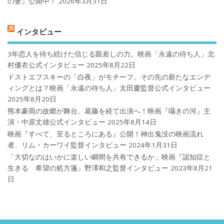
の妻』公開中！
2026年3月31日
インタビュー
3年恋人を待ち続けた信じる眼差しの力。映画「永遠の待ち人」北
村優衣公式インタビュー
2025年8月22日
ドストエフスキーの「白夜」がモチーフ。その先の新たなエンデ
ィングとは？映画「永遠の待ち人」太田慶監督公式インタビュー
2025年8月20日
熊本豪雨の故郷が舞台、葛藤を経て出演へ！映画『囁きの河』主
演・中原丈雄公式インタビュー
2025年8月14日
映画『すべて、至るところにある』公開！神出鬼没の映画流れ
者、リム・カーワイ監督インタビュー
2024年1月31日
「大切なのはいかに楽しい瞬間を共有できるか」映画『認知症と
生きる 希望の処方箋』野澤和之監督インタビュー
2023年8月21
日