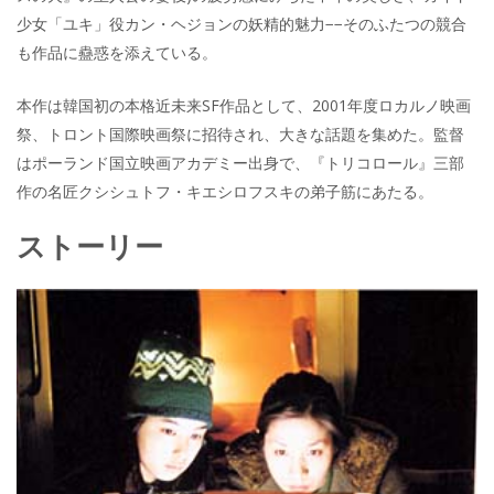
少女「ユキ」役カン・ヘジョンの妖精的魅力−−そのふたつの競合
も作品に蠱惑を添えている。
本作は韓国初の本格近未来SF作品として、2001年度ロカルノ映画
祭、トロント国際映画祭に招待され、大きな話題を集めた。監督
はポーランド国立映画アカデミー出身で、『トリコロール』三部
作の名匠クシシュトフ・キエシロフスキの弟子筋にあたる。
ストーリー