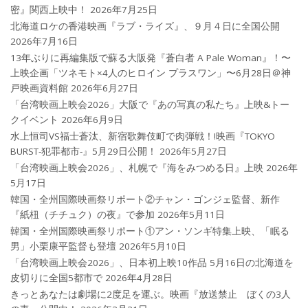
密』関西上映中！
2026年7月25日
北海道ロケの香港映画『ラブ・ライズ』、９月４日に全国公開
2026年7月16日
13年ぶりに再編集版で蘇る大阪発『蒼白者 A Pale Woman』！〜
上映企画「ツネモト×4人のヒロイン プラスワン」〜6月28日＠神
戸映画資料館
2026年6月27日
「台湾映画上映会2026」大阪で『あの写真の私たち』上映&トー
クイベント
2026年6月9日
水上恒司VS福士蒼汰、新宿歌舞伎町で肉弾戦！!映画『TOKYO
BURST-犯罪都市-』5月29日公開！
2026年5月27日
「台湾映画上映会2026」、札幌で『海をみつめる日』上映
2026年
5月17日
韓国・全州国際映画祭リポート②チャン・ゴンジェ監督、新作
『紙杻（チチュク）の夜』で参加
2026年5月11日
韓国・全州国際映画祭リポート①アン・ソンギ特集上映、「眠る
男」小栗康平監督も登壇
2026年5月10日
「台湾映画上映会2026」、日本初上映10作品 5月16日の北海道を
皮切りに全国5都市で
2026年4月28日
きっとあなたは劇場に2度足を運ぶ。映画『放送禁止 ぼくの3人