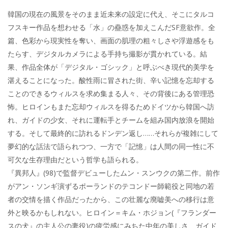
韓国の現在の風景をそのまま近未来の設定に代え、そこにタルコ
フスキー作品を想わせる「水」の蠱惑を加えこんだSF意欲作。全
篇、色彩から現実性を奪い、画面の肌理の粗々しさや浮遊感をも
たらす、デジタルカメラによる手持ち撮影が貫かれている。結
果、作品全体が「デジタル・ゴシック」と呼ぶべき現代的美学を
湛えることになった。酸性雨に冒された街、辛い記憶を忘却する
ことのできるウィルスを求め集まる人々、その背後にある管理恐
怖。ヒロインもまた忘却ウィルスを得るためドイツから韓国へ訪
れ、ガイドの少女、それに運転手とチームを組み国内放浪を開始
する。そして最終的に訪れるドンデン返し……それらが複雑にして
夢幻的な話法で語られつつ、一方で「記憶」は人間の同一性に不
可欠な生存理由だという哲学も語られる。
『異邦人』(98)で監督デビューしたムン・スンウクの第二作。前作
がアン・ソンギ演ずるポーランドのテコンドー師範役と同地の若
者の交情を描く作品だったから、この壮麗な廃嘘美への移行は意
外と映るかもしれない。ヒロイン＝キム・ホジョン(『フランダー
スの犬』の主人公の妻役)の疲労感にみちた中年の美しさ、ガイド