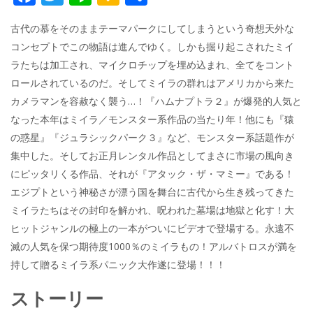
ac
w
n
a
有
古代の慕をそのままテーマパークにしてしまうという奇想天外な
e
itt
e
k
コンセプトでこの物語は進んでゆく。しかも掘り起こされたミイ
b
er
a
ラたちは加工され、マイクロチップを埋め込まれ、全てをコント
o
o
ロールされているのだ。そしてミイラの群れはアメリカから来た
o
カメラマンを容赦なく襲う…！『ハムナプトラ２』が爆発的人気と
なった本年はミイラ／モンスター系作品の当たり年！他にも『猿
k
の惑星』『ジュラシックパーク３』など、モンスター系話題作が
集中した。そしてお正月レンタル作品としてまさに市場の風向き
にピッタリくる作品、それが『アタック・ザ・マミー』である！
エジプトという神秘さが漂う国を舞台に古代から生き残ってきた
ミイラたちはその封印を解かれ、呪われた墓場は地獄と化す！大
ヒットジャンルの極上の一本がついにビデオで登場する。永遠不
滅の人気を保つ期待度1000％のミイラもの！アルバトロスが満を
持して贈るミイラ系パニック大作遂に登場！！！
ストーリー