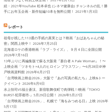
続・2021年YouTube 松本卓也 (シネマ健康会) チャンネルの乱！勝
手にお年玉企画・新作短編10本を無料公開！
2021年1月3日
レポート
祖母が残した113通の手紙の真実とは？映画『おばあちゃんの秘
密』関西上映中！
2026年7月25日
北海道ロケの香港映画『ラブ・ライズ』、９月４日に全国公開
2026年7月16日
13年ぶりに再編集版で蘇る大阪発『蒼白者 A Pale Woman』！〜
上映企画「ツネモト×4人のヒロイン プラスワン」〜6月28日＠神
戸映画資料館
2026年6月27日
「台湾映画上映会2026」大阪で『あの写真の私たち』上映&トー
クイベント
2026年6月9日
水上恒司VS福士蒼汰、新宿歌舞伎町で肉弾戦！!映画『TOKYO
BURST-犯罪都市-』5月29日公開！
2026年5月27日
「台湾映画上映会2026」、札幌で『海をみつめる日』上映
2026年
5月17日