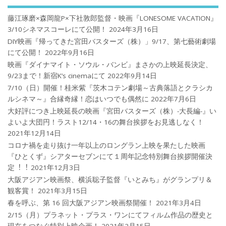
藤江琢磨×森岡龍P×下社敦郎監督・映画『LONESOME VACATION』
3/10シネマスコーレにて公開！
2024年3月16日
DIY映画『帰ってきた宮田バスターズ（株）」9/17、第七藝術劇場
にて公開！
2022年9月16日
映画『ダイナマイト・ソウル・バンビ』まさかの上映延長決定、
9/23まで！新宿K’s cinemaにて
2022年9月14日
7/10（日）開催！桂米紫『茨木コテン劇場～古典落語とクラシカ
ルシネマ～』合縁奇縁！恋はいつでも偶然に
2022年7月6日
大好評につき上映延長の映画『宮田バスターズ（株）-大長編-』い
よいよ大団円！ラスト12/14・16の舞台挨拶をお見逃しなく！
2021年12月14日
コロナ禍を⾛り抜け⼀年以上のロングラン上映を果たした映画
『ひとくず』シアターセブンにて１周年記念特別舞台挨拶開催決
定︕︕
2021年12月3日
大阪アジアン映画祭、横浜聡子監督『いとみち』がグランプリ＆
観客賞！
2021年3月15日
春を呼ぶ、第 16 回大阪アジアン映画祭開催！
2021年3月4日
2/15（月）プラネット・プラス・ワンにてフィルム作品の歴史と
現在をつなぐ特別上映企画！
2021年2月15日