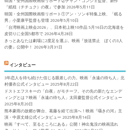
韓国・全州国際映画祭リポート②チャン・ゴンジェ監督、新作
『紙杻（チチュク）の夜』で参加
2026年5月11日
韓国・全州国際映画祭リポート①アン・ソンギ特集上映、「眠る
男」小栗康平監督も登壇
2026年5月10日
「台湾映画上映会2026」、日本初上映10作品 5月16日の北海道を
皮切りに全国5都市で
2026年4月28日
きっとあなたは劇場に2度足を運ぶ。映画『放送禁止 ぼくの3人
の妻』公開中！
2026年3月31日
インタビュー
3年恋人を待ち続けた信じる眼差しの力。映画「永遠の待ち人」北
村優衣公式インタビュー
2025年8月22日
ドストエフスキーの「白夜」がモチーフ。その先の新たなエンデ
ィングとは？映画「永遠の待ち人」太田慶監督公式インタビュー
2025年8月20日
熊本豪雨の故郷が舞台、葛藤を経て出演へ！映画『囁きの河』主
演・中原丈雄公式インタビュー
2025年8月14日
映画『すべて、至るところにある』公開！神出鬼没の映画流れ