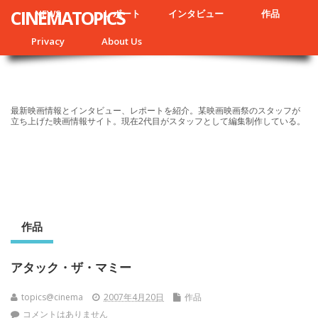
CINEMATOPICS
NEWS
レポート
インタビュー
作品
Privacy
About Us
最新映画情報とインタビュー、レポートを紹介。某映画映画祭のスタッフが
立ち上げた映画情報サイト。現在2代目がスタッフとして編集制作している。
作品
アタック・ザ・マミー
topics@cinema
2007年4月20日
作品
コメントはありません