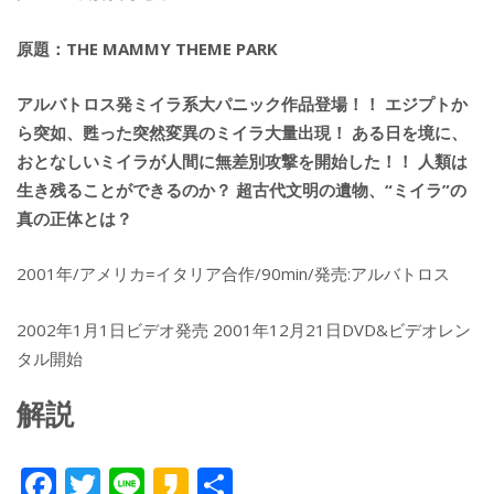
原題：THE MAMMY THEME PARK
アルバトロス発ミイラ系大パニック作品登場！！ エジプトか
ら突如、甦った突然変異のミイラ大量出現！ ある日を境に、
おとなしいミイラが人間に無差別攻撃を開始した！！ 人類は
生き残ることができるのか？ 超古代文明の遺物、“ミイラ”の
真の正体とは？
2001年/アメリカ=イタリア合作/90min/発売:アルバトロス
2002年1月1日ビデオ発売 2001年12月21日DVD&ビデオレン
タル開始
解説
F
T
Li
K
共