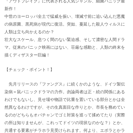
『アウトブレイク』に代表される人気ジャンル、細菌パニック最
新作！
中世のヨーロッパ全土で猛威を振い、壊滅寸前に追い込んだ悪魔
の病原菌、黒死病が現代に復活。突如、蔓延した殺人ウィルスに
人類は立ち向かえるのか？
壮大なスケール、息つく間のない緊迫感、そして濃密な人間ドラ
マ。従来のパニック映画にはない、荘厳な感動と、人類の終末を
描くディザスター巨編！
【チェック・ポイント！】
先月リリースの『ファングス』に続くかのような、ドイツ製伝
染病＝鼠パニックドラマの力作。勿論両者は正・続の関係にある
わけでもないし、見せ場や物語で比重を置いている部分とかは全
然異なるわけですが、その生真面目な作りとか、市長を務めてい
るのがどちらもオバチャンでゴミ対策を巡って揉めてたり（実際
の所は知りませんが、これってドイツの現状なのかな？）とか、
共通する要素がチラホラ見受けられます。何より、エボラとかラ