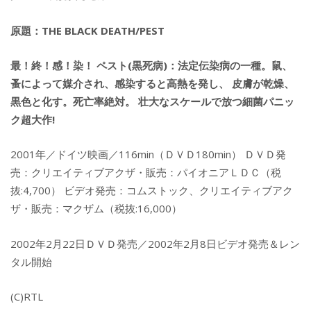
原題：THE BLACK DEATH/PEST
最！終！感！染！ ペスト(黒死病)：法定伝染病の一種。鼠、
蚤によって媒介され、感染すると高熱を発し、 皮膚が乾燥、
黒色と化す。死亡率絶対。 壮大なスケールで放つ細菌パニッ
ク超大作!
2001年／ドイツ映画／116min（ＤＶＤ180min） ＤＶＤ発
売：クリエイティブアクザ・販売：パイオニアＬＤＣ（税
抜:4,700） ビデオ発売：コムストック、クリエイティブアク
ザ・販売：マクザム（税抜:16,000）
2002年2月22日ＤＶＤ発売／2002年2月8日ビデオ発売＆レン
タル開始
(C)RTL