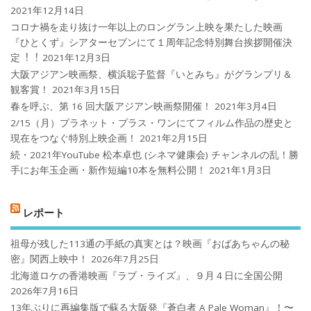
2021年12月14日
コロナ禍を⾛り抜け⼀年以上のロングラン上映を果たした映画
『ひとくず』シアターセブンにて１周年記念特別舞台挨拶開催決
定︕︕
2021年12月3日
大阪アジアン映画祭、横浜聡子監督『いとみち』がグランプリ＆
観客賞！
2021年3月15日
春を呼ぶ、第 16 回大阪アジアン映画祭開催！
2021年3月4日
2/15（月）プラネット・プラス・ワンにてフィルム作品の歴史と
現在をつなぐ特別上映企画！
2021年2月15日
続・2021年YouTube 松本卓也 (シネマ健康会) チャンネルの乱！勝
手にお年玉企画・新作短編10本を無料公開！
2021年1月3日
レポート
祖母が残した113通の手紙の真実とは？映画『おばあちゃんの秘
密』関西上映中！
2026年7月25日
北海道ロケの香港映画『ラブ・ライズ』、９月４日に全国公開
2026年7月16日
13年ぶりに再編集版で蘇る大阪発『蒼白者 A Pale Woman』！〜