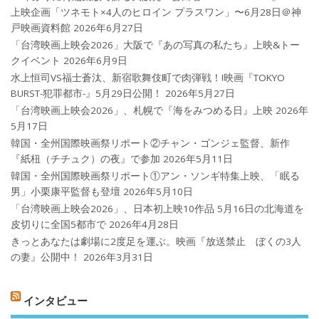
上映企画「ツネモト×4人のヒロイン プラスワン」〜6月28日＠神
戸映画資料館
2026年6月27日
「台湾映画上映会2026」大阪で『あの写真の私たち』上映&トー
クイベント
2026年6月9日
水上恒司VS福士蒼汰、新宿歌舞伎町で肉弾戦！!映画『TOKYO
BURST-犯罪都市-』5月29日公開！
2026年5月27日
「台湾映画上映会2026」、札幌で『海をみつめる日』上映
2026年
5月17日
韓国・全州国際映画祭リポート②チャン・ゴンジェ監督、新作
『紙杻（チチュク）の夜』で参加
2026年5月11日
韓国・全州国際映画祭リポート①アン・ソンギ特集上映、「眠る
男」小栗康平監督も登壇
2026年5月10日
「台湾映画上映会2026」、日本初上映10作品 5月16日の北海道を
皮切りに全国5都市で
2026年4月28日
きっとあなたは劇場に2度足を運ぶ。映画『放送禁止 ぼくの3人
の妻』公開中！
2026年3月31日
インタビュー