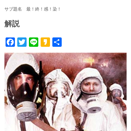
サブ題名 最！終！感！染！
解説
F
T
Li
K
共
ac
w
n
a
有
e
itt
e
k
b
er
a
o
o
o
k