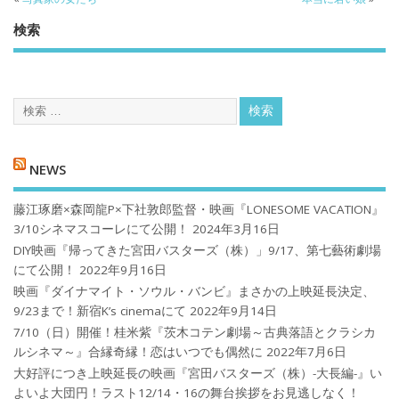
検索
NEWS
藤江琢磨×森岡龍P×下社敦郎監督・映画『LONESOME VACATION』
3/10シネマスコーレにて公開！
2024年3月16日
DIY映画『帰ってきた宮田バスターズ（株）」9/17、第七藝術劇場
にて公開！
2022年9月16日
映画『ダイナマイト・ソウル・バンビ』まさかの上映延長決定、
9/23まで！新宿K’s cinemaにて
2022年9月14日
7/10（日）開催！桂米紫『茨木コテン劇場～古典落語とクラシカ
ルシネマ～』合縁奇縁！恋はいつでも偶然に
2022年7月6日
大好評につき上映延長の映画『宮田バスターズ（株）-大長編-』い
よいよ大団円！ラスト12/14・16の舞台挨拶をお見逃しなく！