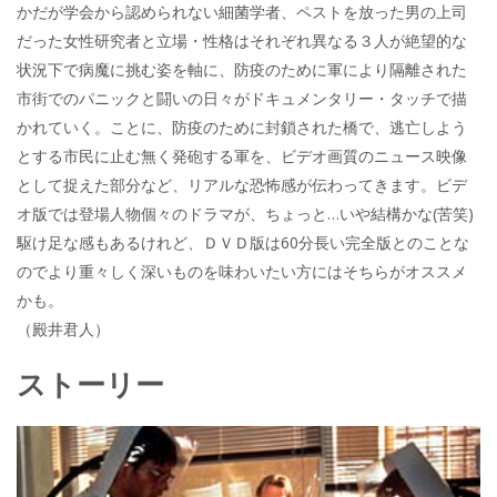
かだが学会から認められない細菌学者、ペストを放った男の上司
だった女性研究者と立場・性格はそれぞれ異なる３人が絶望的な
状況下で病魔に挑む姿を軸に、防疫のために軍により隔離された
市街でのパニックと闘いの日々がドキュメンタリー・タッチで描
かれていく。ことに、防疫のために封鎖された橋で、逃亡しよう
とする市民に止む無く発砲する軍を、ビデオ画質のニュース映像
として捉えた部分など、リアルな恐怖感が伝わってきます。ビデ
オ版では登場人物個々のドラマが、ちょっと…いや結構かな(苦笑)
駆け足な感もあるけれど、ＤＶＤ版は60分長い完全版とのことな
のでより重々しく深いものを味わいたい方にはそちらがオススメ
かも。
（殿井君人）
ストーリー