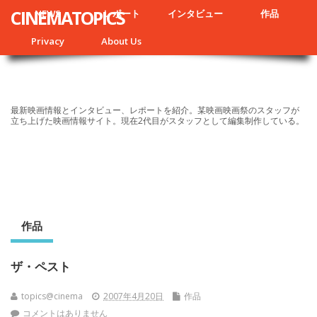
CINEMATOPICS
NEWS
レポート
インタビュー
作品
Privacy
About Us
最新映画情報とインタビュー、レポートを紹介。某映画映画祭のスタッフが
立ち上げた映画情報サイト。現在2代目がスタッフとして編集制作している。
作品
ザ・ペスト
topics@cinema
2007年4月20日
作品
コメントはありません