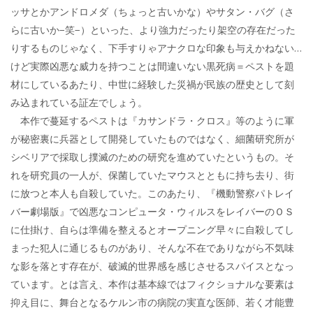
ッサとかアンドロメダ（ちょっと古いかな）やサタン・バグ（さ
らに古いか−笑−）といった、より強力だったり架空の存在だった
りするものじゃなく、下手すりゃアナクロな印象も与えかねない…
けど実際凶悪な威力を持つことは間違いない黒死病＝ペストを題
材にしているあたり、中世に経験した災禍が民族の歴史として刻
み込まれている証左でしょう。
本作で蔓延するペストは『カサンドラ・クロス』等のように軍
が秘密裏に兵器として開発していたものではなく、細菌研究所が
シベリアで採取し撲滅のための研究を進めていたというもの。そ
れを研究員の一人が、保菌していたマウスとともに持ち去り、街
に放つと本人も自殺していた。このあたり、『機動警察パトレイ
バー劇場版』で凶悪なコンピュータ・ウィルスをレイバーのＯＳ
に仕掛け、自らは準備を整えるとオープニング早々に自殺してし
まった犯人に通じるものがあり、そんな不在でありながら不気味
な影を落とす存在が、破滅的世界感を感じさせるスパイスとなっ
ています。とは言え、本作は基本線ではフィクショナルな要素は
抑え目に、舞台となるケルン市の病院の実直な医師、若く才能豊