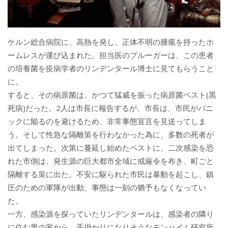
ケルン総合病院に、高熱を発し、正体不明の腫瘍を持ったホ
ームレスが運び込まれた。担当医のプルーガーは、この患者
の培養菌を疫病学者のリンデンタール博士に見てもらうこと
に。
すると、その病原菌は、かつて猛威を振った病原菌ペスト(黒
死病)だった。2人は市長に報告するが、市長は、市民がパニ
ックに陥るのを避けるため、非常事態宣言を見送ってしま
う。そして性急な隔離策を行わなかった為に、多数の死者が
出てしまった。次第に蔓延し始めたペストに、二次感染を恐
れた市側は、発生源の巨大都市全域に戒厳令を布き、町ごと
隔離する策に出た。不安に駆られた市民は暴動を起こし、鎮
圧のための軍隊が出動、事態は一刻の猶予もなくなってい
た。
一方、感染源を探っていたリンデンタールは、感染者の隣り
に住む男の家から、手掛かりになりそうなモンハイム研究所