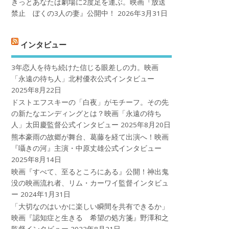
きっとあなたは劇場に2度足を運ぶ。映画『放送
禁止 ぼくの3人の妻』公開中！
2026年3月31日
インタビュー
3年恋人を待ち続けた信じる眼差しの力。映画
「永遠の待ち人」北村優衣公式インタビュー
2025年8月22日
ドストエフスキーの「白夜」がモチーフ。その先
の新たなエンディングとは？映画「永遠の待ち
人」太田慶監督公式インタビュー
2025年8月20日
熊本豪雨の故郷が舞台、葛藤を経て出演へ！映画
『囁きの河』主演・中原丈雄公式インタビュー
2025年8月14日
映画『すべて、至るところにある』公開！神出鬼
没の映画流れ者、リム・カーワイ監督インタビュ
ー
2024年1月31日
「大切なのはいかに楽しい瞬間を共有できるか」
映画『認知症と生きる 希望の処方箋』野澤和之