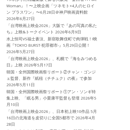
Woman』！〜上映企画「ツネモト×4人のヒロイ
ン プラスワン」〜6月28日＠神戸映画資料館
2026年6月27日
「台湾映画上映会2026」大阪で『あの写真の私た
ち』上映&トークイベント
2026年6月9日
水上恒司VS福士蒼汰、新宿歌舞伎町で肉弾戦！!映
画『TOKYO BURST-犯罪都市-』5月29日公開！
2026年5月27日
「台湾映画上映会2026」、札幌で『海をみつめる
日』上映
2026年5月17日
韓国・全州国際映画祭リポート②チャン・ゴンジ
ェ監督、新作『紙杻（チチュク）の夜』で参加
2026年5月11日
韓国・全州国際映画祭リポート①アン・ソンギ特
集上映、「眠る男」小栗康平監督も登壇
2026年5
月10日
「台湾映画上映会2026」、日本初上映10作品 5月
16日の北海道を皮切りに全国5都市で
2026年4月
28日