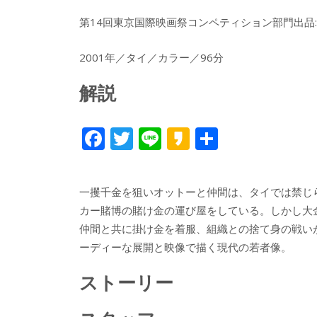
第14回東京国際映画祭コンペティション部門出品::http://
2001年／タイ／カラー／96分
解説
F
T
Li
K
共
ac
w
n
a
有
e
itt
e
k
一攫千金を狙いオットーと仲間は、タイでは禁じ
b
er
a
カー賭博の賭け金の運び屋をしている。しかし大
o
o
仲間と共に掛け金を着服、組織との捨て身の戦い
o
ーディーな展開と映像で描く現代の若者像。
k
ストーリー