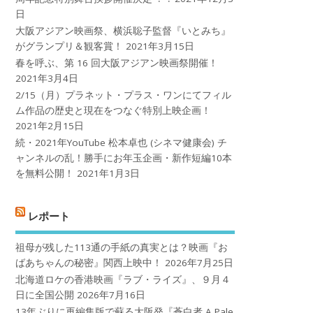
日
大阪アジアン映画祭、横浜聡子監督『いとみち』
がグランプリ＆観客賞！
2021年3月15日
春を呼ぶ、第 16 回大阪アジアン映画祭開催！
2021年3月4日
2/15（月）プラネット・プラス・ワンにてフィル
ム作品の歴史と現在をつなぐ特別上映企画！
2021年2月15日
続・2021年YouTube 松本卓也 (シネマ健康会) チ
ャンネルの乱！勝手にお年玉企画・新作短編10本
を無料公開！
2021年1月3日
レポート
祖母が残した113通の手紙の真実とは？映画『お
ばあちゃんの秘密』関西上映中！
2026年7月25日
北海道ロケの香港映画『ラブ・ライズ』、９月４
日に全国公開
2026年7月16日
13年ぶりに再編集版で蘇る大阪発『蒼白者 A Pale