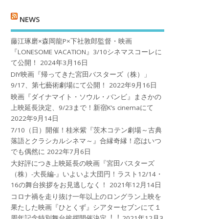
NEWS
藤江琢磨×森岡龍P×下社敦郎監督・映画
『LONESOME VACATION』3/10シネマスコーレに
て公開！
2024年3月16日
DIY映画『帰ってきた宮田バスターズ（株）」
9/17、第七藝術劇場にて公開！
2022年9月16日
映画『ダイナマイト・ソウル・バンビ』まさかの
上映延長決定、9/23まで！新宿K’s cinemaにて
2022年9月14日
7/10（日）開催！桂米紫『茨木コテン劇場～古典
落語とクラシカルシネマ～』合縁奇縁！恋はいつ
でも偶然に
2022年7月6日
大好評につき上映延長の映画『宮田バスターズ
（株）-大長編-』いよいよ大団円！ラスト12/14・
16の舞台挨拶をお見逃しなく！
2021年12月14日
コロナ禍を⾛り抜け⼀年以上のロングラン上映を
果たした映画『ひとくず』シアターセブンにて１
周年記念特別舞台挨拶開催決定︕︕
2021年12月3