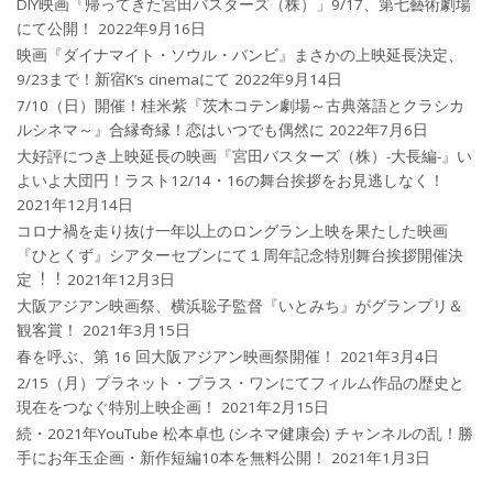
DIY映画『帰ってきた宮田バスターズ（株）」9/17、第七藝術劇場
にて公開！
2022年9月16日
映画『ダイナマイト・ソウル・バンビ』まさかの上映延長決定、
9/23まで！新宿K’s cinemaにて
2022年9月14日
7/10（日）開催！桂米紫『茨木コテン劇場～古典落語とクラシカ
ルシネマ～』合縁奇縁！恋はいつでも偶然に
2022年7月6日
大好評につき上映延長の映画『宮田バスターズ（株）-大長編-』い
よいよ大団円！ラスト12/14・16の舞台挨拶をお見逃しなく！
2021年12月14日
コロナ禍を⾛り抜け⼀年以上のロングラン上映を果たした映画
『ひとくず』シアターセブンにて１周年記念特別舞台挨拶開催決
定︕︕
2021年12月3日
大阪アジアン映画祭、横浜聡子監督『いとみち』がグランプリ＆
観客賞！
2021年3月15日
春を呼ぶ、第 16 回大阪アジアン映画祭開催！
2021年3月4日
2/15（月）プラネット・プラス・ワンにてフィルム作品の歴史と
現在をつなぐ特別上映企画！
2021年2月15日
続・2021年YouTube 松本卓也 (シネマ健康会) チャンネルの乱！勝
手にお年玉企画・新作短編10本を無料公開！
2021年1月3日