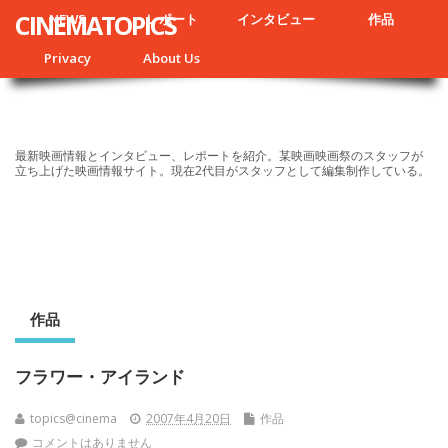
CINEMATOPICS
NEWS
レポート
インタビュー
作品
Privacy
About Us
最新映画情報とインタビュー、レポートを紹介。某映画映画祭のスタッフが
立ち上げた映画情報サイト。現在2代目がスタッフとして編集制作している。
作品
フラワー・アイランド
topics@cinema
2007年4月20日
作品
コメントはありません