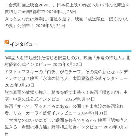
「台湾映画上映会2026」、日本初上映10作品 5月16日の北海道を
皮切りに全国5都市で
2026年4月28日
きっとあなたは劇場に2度足を運ぶ。映画『放送禁止 ぼくの3人
の妻』公開中！
2026年3月31日
インタビュー
3年恋人を待ち続けた信じる眼差しの力。映画「永遠の待ち人」北
村優衣公式インタビュー
2025年8月22日
ドストエフスキーの「白夜」がモチーフ。その先の新たなエンデ
ィングとは？映画「永遠の待ち人」太田慶監督公式インタビュー
2025年8月20日
熊本豪雨の故郷が舞台、葛藤を経て出演へ！映画『囁きの河』主
演・中原丈雄公式インタビュー
2025年8月14日
映画『すべて、至るところにある』公開！神出鬼没の映画流れ
者、リム・カーワイ監督インタビュー
2024年1月31日
「大切なのはいかに楽しい瞬間を共有できるか」映画『認知症と
生きる 希望の処方箋』野澤和之監督インタビュー
2023年8月21
日