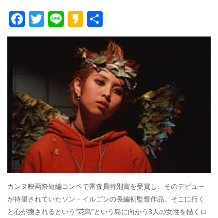
F
T
Li
K
共
ac
w
n
a
有
e
itt
e
k
b
er
a
o
o
o
k
カンヌ映画祭短編コンペで審査員特別賞を受賞し、そのデビュー
が待望されていたソン・イルゴンの長編初監督作品。そこに行く
と心が癒されるという“花島”という島に向かう3人の女性を描くロ