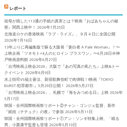
レポート
祖母が残した113通の手紙の真実とは？映画『おばあちゃんの秘
密』関西上映中！
2026年7月25日
北海道ロケの香港映画『ラブ・ライズ』、９月４日に全国公開
2026年7月16日
13年ぶりに再編集版で蘇る大阪発『蒼白者 A Pale Woman』！〜
上映企画「ツネモト×4人のヒロイン プラスワン」〜6月28日＠神
戸映画資料館
2026年6月27日
「台湾映画上映会2026」大阪で『あの写真の私たち』上映&トー
クイベント
2026年6月9日
水上恒司VS福士蒼汰、新宿歌舞伎町で肉弾戦！!映画『TOKYO
BURST-犯罪都市-』5月29日公開！
2026年5月27日
「台湾映画上映会2026」、札幌で『海をみつめる日』上映
2026年
5月17日
韓国・全州国際映画祭リポート②チャン・ゴンジェ監督、新作
『紙杻（チチュク）の夜』で参加
2026年5月11日
韓国・全州国際映画祭リポート①アン・ソンギ特集上映、「眠る
男」小栗康平監督も登壇
2026年5月10日