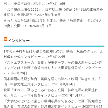
男」小栗康平監督も登壇
2026年5月10日
「台湾映画上映会2026」、日本初上映10作品 5月16日の北海道を
皮切りに全国5都市で
2026年4月28日
きっとあなたは劇場に2度足を運ぶ。映画『放送禁止 ぼくの3人
の妻』公開中！
2026年3月31日
インタビュー
3年恋人を待ち続けた信じる眼差しの力。映画「永遠の待ち人」北
村優衣公式インタビュー
2025年8月22日
ドストエフスキーの「白夜」がモチーフ。その先の新たなエンデ
ィングとは？映画「永遠の待ち人」太田慶監督公式インタビュー
2025年8月20日
熊本豪雨の故郷が舞台、葛藤を経て出演へ！映画『囁きの河』主
演・中原丈雄公式インタビュー
2025年8月14日
映画『すべて、至るところにある』公開！神出鬼没の映画流れ
者、リム・カーワイ監督インタビュー
2024年1月31日
「大切なのはいかに楽しい瞬間を共有できるか」映画『認知症と
生きる 希望の処方箋』野澤和之監督インタビュー
2023年8月21