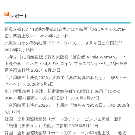
レポート
祖母が残した113通の手紙の真実とは？映画『おばあちゃんの秘
密』関西上映中！
2026年7月25日
北海道ロケの香港映画『ラブ・ライズ』、９月４日に全国公開
2026年7月16日
13年ぶりに再編集版で蘇る大阪発『蒼白者 A Pale Woman』！〜
上映企画「ツネモト×4人のヒロイン プラスワン」〜6月28日＠神
戸映画資料館
2026年6月27日
「台湾映画上映会2026」大阪で『あの写真の私たち』上映&トー
クイベント
2026年6月9日
水上恒司VS福士蒼汰、新宿歌舞伎町で肉弾戦！!映画『TOKYO
BURST-犯罪都市-』5月29日公開！
2026年5月27日
「台湾映画上映会2026」、札幌で『海をみつめる日』上映
2026年
5月17日
韓国・全州国際映画祭リポート②チャン・ゴンジェ監督、新作
『紙杻（チチュク）の夜』で参加
2026年5月11日
韓国・全州国際映画祭リポート①アン・ソンギ特集上映、「眠る