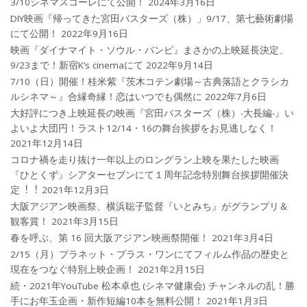
3/10シネマスコーレにて公開！
2024年3月16日
DIY映画『帰ってきた宮田バスターズ（株）」9/17、第七藝術劇場
にて公開！
2022年9月16日
映画『ダイナマイト・ソウル・バンビ』まさかの上映延長決定、
9/23まで！新宿K’s cinemaにて
2022年9月14日
7/10（日）開催！桂米紫『茨木コテン劇場～古典落語とクラシカ
ルシネマ～』合縁奇縁！恋はいつでも偶然に
2022年7月6日
大好評につき上映延長の映画『宮田バスターズ（株）-大長編-』い
よいよ大団円！ラスト12/14・16の舞台挨拶をお見逃しなく！
2021年12月14日
コロナ禍を⾛り抜け⼀年以上のロングラン上映を果たした映画
『ひとくず』シアターセブンにて１周年記念特別舞台挨拶開催決
定︕︕
2021年12月3日
大阪アジアン映画祭、横浜聡子監督『いとみち』がグランプリ＆
観客賞！
2021年3月15日
春を呼ぶ、第 16 回大阪アジアン映画祭開催！
2021年3月4日
2/15（月）プラネット・プラス・ワンにてフィルム作品の歴史と
現在をつなぐ特別上映企画！
2021年2月15日
続・2021年YouTube 松本卓也 (シネマ健康会) チャンネルの乱！勝
手にお年玉企画・新作短編10本を無料公開！
2021年1月3日