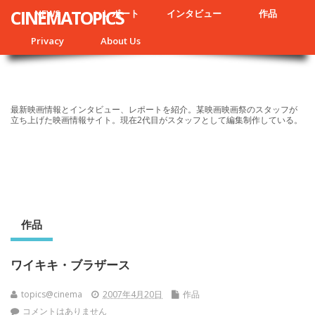
CINEMATOPICS
NEWS
レポート
インタビュー
作品
Privacy
About Us
最新映画情報とインタビュー、レポートを紹介。某映画映画祭のスタッフが
立ち上げた映画情報サイト。現在2代目がスタッフとして編集制作している。
作品
ワイキキ・ブラザース
topics@cinema
2007年4月20日
作品
コメントはありません