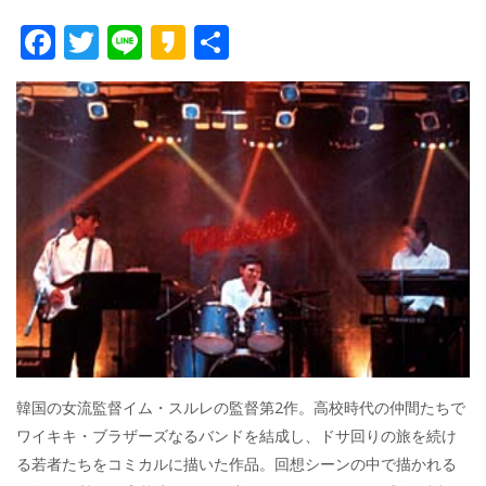
F
T
Li
K
共
ac
w
n
a
有
e
itt
e
k
b
er
a
o
o
o
k
韓国の女流監督イム・スルレの監督第2作。高校時代の仲間たちで
ワイキキ・ブラザーズなるバンドを結成し、ドサ回りの旅を続け
る若者たちをコミカルに描いた作品。回想シーンの中で描かれる