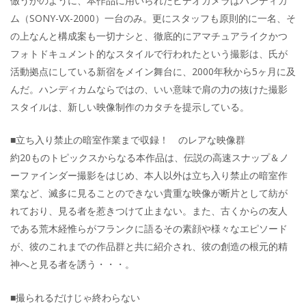
倣うかのように、本作品に用いられたビデオカメラはハンディカ
ム（SONY-VX-2000）一台のみ。更にスタッフも原則的に一名、そ
の上なんと構成案も一切ナシと、徹底的にアマチュアライクかつ
フォトドキュメント的なスタイルで行われたという撮影は、氏が
活動拠点にしている新宿をメイン舞台に、2000年秋から5ヶ月に及
んだ。ハンディカムならではの、いい意味で肩の力の抜けた撮影
スタイルは、新しい映像制作のカタチを提示している。
■立ち入り禁止の暗室作業まで収録！ のレアな映像群
約20ものトピックスからなる本作品は、伝説の高速スナップ＆ノ
ーファインダー撮影をはじめ、本人以外は立ち入り禁止の暗室作
業など、滅多に見ることのできない貴重な映像が断片として紡が
れており、見る者を惹きつけて止まない。また、古くからの友人
である荒木経惟らがフランクに語るその素顔や様々なエピソード
が、彼のこれまでの作品群と共に紹介され、彼の創造の根元的精
神へと見る者を誘う・・・。
■撮られるだけじゃ終わらない