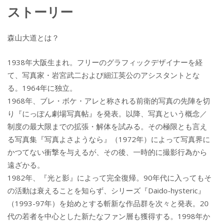
ストーリー
森山大道とは？
1938年大阪生まれ。フリーのグラフィックデザイナーを経
て、写真家・岩宮武二および細江英公のアシスタントとな
る。1964年に独立。
1968年、ブレ・ボケ・アレと称される前衛的写真の先陣を切
り『にっぽん劇場写真帖』を発表。以降、写真という概念／
制度の最大限までの拡張・解体を試みる。その極限とも言え
る写真集『写真よさようなら』（1972年）によって写真界に
かつてない衝撃を与えるが、その後、一時的に撮影行為から
遠ざかる。
1982年、『光と影』によって完全復帰。90年代に入ってもそ
の活動は衰えることを知らず、シリーズ『Daido-hysteric』
（1993-97年）を始めとする斬新な作品群を次々と発表。20
代の若者を中心とした新たなファン層も獲得する。1998年か