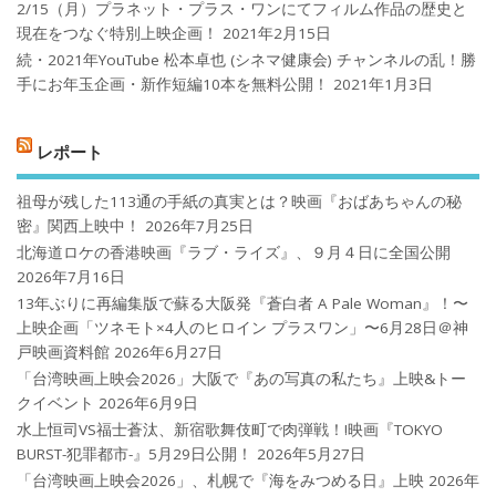
2/15（月）プラネット・プラス・ワンにてフィルム作品の歴史と
現在をつなぐ特別上映企画！
2021年2月15日
続・2021年YouTube 松本卓也 (シネマ健康会) チャンネルの乱！勝
手にお年玉企画・新作短編10本を無料公開！
2021年1月3日
レポート
祖母が残した113通の手紙の真実とは？映画『おばあちゃんの秘
密』関西上映中！
2026年7月25日
北海道ロケの香港映画『ラブ・ライズ』、９月４日に全国公開
2026年7月16日
13年ぶりに再編集版で蘇る大阪発『蒼白者 A Pale Woman』！〜
上映企画「ツネモト×4人のヒロイン プラスワン」〜6月28日＠神
戸映画資料館
2026年6月27日
「台湾映画上映会2026」大阪で『あの写真の私たち』上映&トー
クイベント
2026年6月9日
水上恒司VS福士蒼汰、新宿歌舞伎町で肉弾戦！!映画『TOKYO
BURST-犯罪都市-』5月29日公開！
2026年5月27日
「台湾映画上映会2026」、札幌で『海をみつめる日』上映
2026年