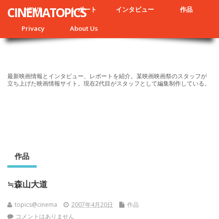
CINEMATOPICS
NEWS
レポート
インタビュー
作品
Privacy
About Us
最新映画情報とインタビュー、レポートを紹介。某映画映画祭のスタッフが
立ち上げた映画情報サイト。現在2代目がスタッフとして編集制作している。
作品
≒森山大道
topics@cinema
2007年4月20日
作品
コメントはありません