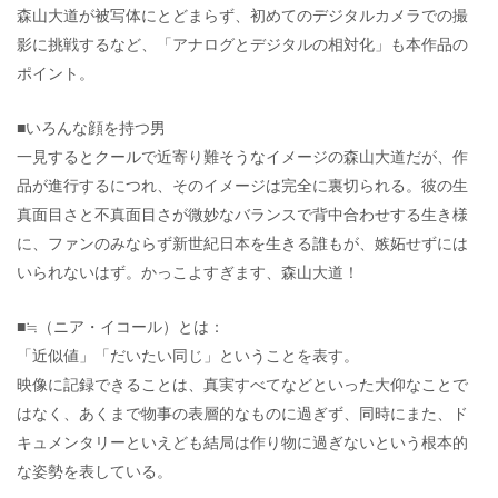
森山大道が被写体にとどまらず、初めてのデジタルカメラでの撮
影に挑戦するなど、「アナログとデジタルの相対化」も本作品の
ポイント。
■いろんな顔を持つ男
一見するとクールで近寄り難そうなイメージの森山大道だが、作
品が進行するにつれ、そのイメージは完全に裏切られる。彼の生
真面目さと不真面目さが微妙なバランスで背中合わせする生き様
に、ファンのみならず新世紀日本を生きる誰もが、嫉妬せずには
いられないはず。かっこよすぎます、森山大道！
■≒（ニア・イコール）とは：
「近似値」「だいたい同じ」ということを表す。
映像に記録できることは、真実すべてなどといった大仰なことで
はなく、あくまで物事の表層的なものに過ぎず、同時にまた、ド
キュメンタリーといえども結局は作り物に過ぎないという根本的
な姿勢を表している。