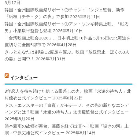
5月17日
韓国・全州国際映画祭リポート②チャン・ゴンジェ監督、新作
『紙杻（チチュク）の夜』で参加
2026年5月11日
韓国・全州国際映画祭リポート①アン・ソンギ特集上映、「眠る
男」小栗康平監督も登壇
2026年5月10日
「台湾映画上映会2026」、日本初上映10作品 5月16日の北海道を
皮切りに全国5都市で
2026年4月28日
きっとあなたは劇場に2度足を運ぶ。映画『放送禁止 ぼくの3人
の妻』公開中！
2026年3月31日
インタビュー
3年恋人を待ち続けた信じる眼差しの力。映画「永遠の待ち人」北
村優衣公式インタビュー
2025年8月22日
ドストエフスキーの「白夜」がモチーフ。その先の新たなエンデ
ィングとは？映画「永遠の待ち人」太田慶監督公式インタビュー
2025年8月20日
熊本豪雨の故郷が舞台、葛藤を経て出演へ！映画『囁きの河』主
演・中原丈雄公式インタビュー
2025年8月14日