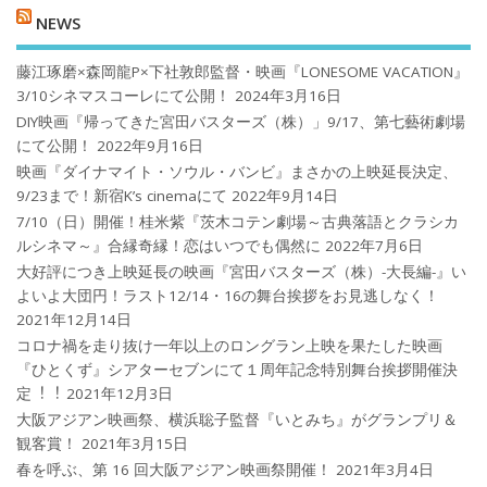
NEWS
藤江琢磨×森岡龍P×下社敦郎監督・映画『LONESOME VACATION』
3/10シネマスコーレにて公開！
2024年3月16日
DIY映画『帰ってきた宮田バスターズ（株）」9/17、第七藝術劇場
にて公開！
2022年9月16日
映画『ダイナマイト・ソウル・バンビ』まさかの上映延長決定、
9/23まで！新宿K’s cinemaにて
2022年9月14日
7/10（日）開催！桂米紫『茨木コテン劇場～古典落語とクラシカ
ルシネマ～』合縁奇縁！恋はいつでも偶然に
2022年7月6日
大好評につき上映延長の映画『宮田バスターズ（株）-大長編-』い
よいよ大団円！ラスト12/14・16の舞台挨拶をお見逃しなく！
2021年12月14日
コロナ禍を⾛り抜け⼀年以上のロングラン上映を果たした映画
『ひとくず』シアターセブンにて１周年記念特別舞台挨拶開催決
定︕︕
2021年12月3日
大阪アジアン映画祭、横浜聡子監督『いとみち』がグランプリ＆
観客賞！
2021年3月15日
春を呼ぶ、第 16 回大阪アジアン映画祭開催！
2021年3月4日