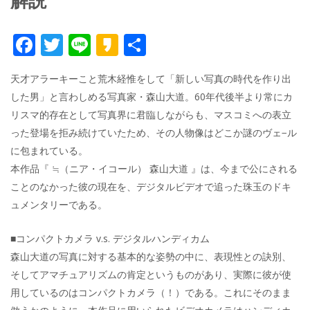
解説
F
T
Li
K
共
ac
w
n
a
有
天才アラーキーこと荒木経惟をして「新しい写真の時代を作り出
e
itt
e
k
した男」と言わしめる写真家・森山大道。60年代後半より常にカ
b
er
a
リスマ的存在として写真界に君臨しながらも、マスコミへの表立
o
o
った登場を拒み続けていたため、その人物像はどこか謎のヴェ−ル
o
に包まれている。
本作品『 ≒（ニア・イコール） 森山大道 』は、今まで公にされる
k
ことのなかった彼の現在を、デジタルビデオで追った珠玉のドキ
ュメンタリーである。
■コンパクトカメラ v.s. デジタルハンディカム
森山大道の写真に対する基本的な姿勢の中に、表現性との訣別、
そしてアマチュアリズムの肯定というものがあり、実際に彼が使
用しているのはコンパクトカメラ（！）である。これにそのまま