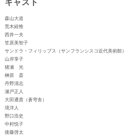
キャスト
森山大道
荒木経惟
西井一夫
笠原美智子
サンドラ・フィリップス（サンフランシスコ近代美術館）
山岸享子
猪瀬 光
榊原 斎
丹野清志
瀬戸正人
大田通貴（蒼穹舎）
境洋人
野口浩史
中村悦子
後藤啓太