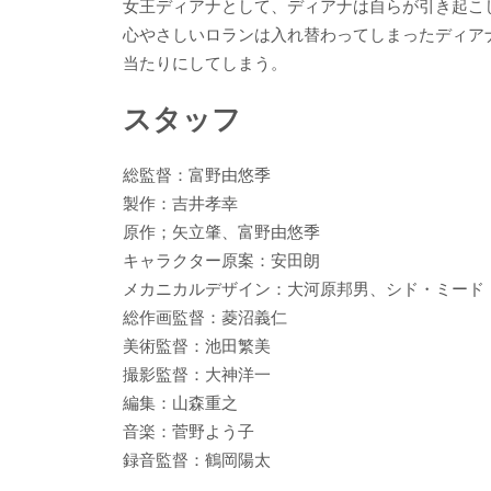
女王ディアナとして、ディアナは自らが引き起こ
心やさしいロランは入れ替わってしまったディア
当たりにしてしまう。
スタッフ
総監督：富野由悠季
製作：吉井孝幸
原作；矢立肇、富野由悠季
キャラクター原案：安田朗
メカニカルデザイン：大河原邦男、シド・ミード
総作画監督：菱沼義仁
美術監督：池田繁美
撮影監督：大神洋一
編集：山森重之
音楽：菅野よう子
録音監督：鶴岡陽太