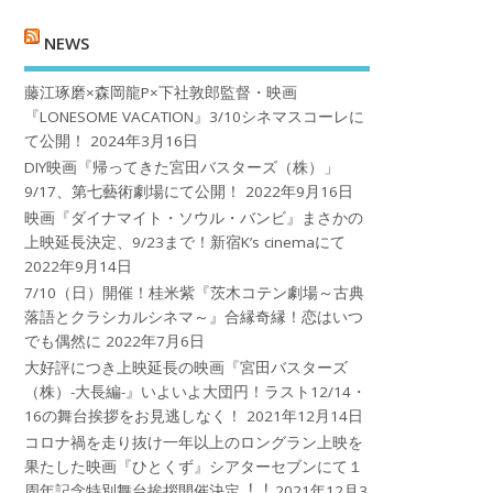
NEWS
藤江琢磨×森岡龍P×下社敦郎監督・映画
『LONESOME VACATION』3/10シネマスコーレに
て公開！
2024年3月16日
DIY映画『帰ってきた宮田バスターズ（株）」
9/17、第七藝術劇場にて公開！
2022年9月16日
映画『ダイナマイト・ソウル・バンビ』まさかの
上映延長決定、9/23まで！新宿K’s cinemaにて
2022年9月14日
7/10（日）開催！桂米紫『茨木コテン劇場～古典
落語とクラシカルシネマ～』合縁奇縁！恋はいつ
でも偶然に
2022年7月6日
大好評につき上映延長の映画『宮田バスターズ
（株）-大長編-』いよいよ大団円！ラスト12/14・
16の舞台挨拶をお見逃しなく！
2021年12月14日
コロナ禍を⾛り抜け⼀年以上のロングラン上映を
果たした映画『ひとくず』シアターセブンにて１
周年記念特別舞台挨拶開催決定︕︕
2021年12月3