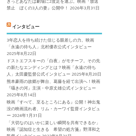
きっとあなたは劇場に2度足を運ぶ。映画『放送
禁止 ぼくの3人の妻』公開中！
2026年3月31日
インタビュー
3年恋人を待ち続けた信じる眼差しの力。映画
「永遠の待ち人」北村優衣公式インタビュー
2025年8月22日
ドストエフスキーの「白夜」がモチーフ。その先
の新たなエンディングとは？映画「永遠の待ち
人」太田慶監督公式インタビュー
2025年8月20日
熊本豪雨の故郷が舞台、葛藤を経て出演へ！映画
『囁きの河』主演・中原丈雄公式インタビュー
2025年8月14日
映画『すべて、至るところにある』公開！神出鬼
没の映画流れ者、リム・カーワイ監督インタビュ
ー
2024年1月31日
「大切なのはいかに楽しい瞬間を共有できるか」
映画『認知症と生きる 希望の処方箋』野澤和之