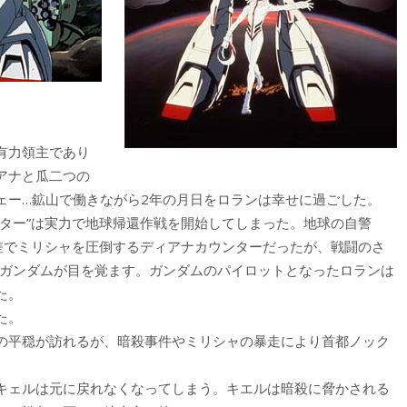
有力領主であり
アナと瓜二つの
ェー…鉱山で働きながら2年の月日をロランは幸せに過ごした。
ター”は実力で地球帰還作戦を開始してしまった。地球の自警
の差でミリシャを圧倒するディアナカウンターだったが、戦闘のさ
)ガンダムが目を覚ます。ガンダムのパイロットとなったロランは
た。
た。
の平穏が訪れるが、暗殺事件やミリシャの暴走により首都ノック
キェルは元に戻れなくなってしまう。キエルは暗殺に脅かされる