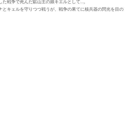
した戦争で死んだ鉱山主の娘キエルとして…。
ナとキェルを守りつつ戦うが、戦争の果てに核兵器の閃光を目の