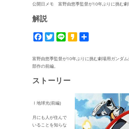
公開日メモ 富野由悠季監督が10年ぶりに挑む
解説
F
T
Li
K
共
ac
w
n
a
有
e
itt
e
k
富野由悠季監督が10年ぶりに挑む劇場用ガンダム
b
er
a
部作の前編。
o
o
ストーリー
o
k
Ⅰ地球光(前編)
月にも人が住んで
いることを知らな