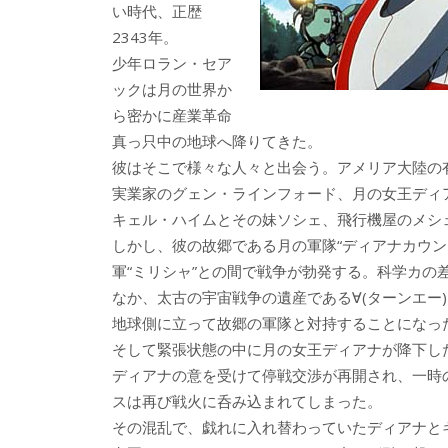
い時代、正歴
2343年。
少年ロラン・セア
ックは月の世界か
ら密かに産業革命
真っ只中の地球へ降りてきた。
彼はそこで様々な人々と出会う。アメリア大陸の
実業家のグェン・ラインフォード、月の女王ディ
キェル・ハイムとその妹ソシェ、飛行機屋のメシ
しかし、彼の故郷である月の軍隊“ディアナカウン
軍“ミリシャ”との間で戦争が勃発する。科学カ
なか、太古の宇宙戦争の遺産である∀(ターンエー
地球側に立って故郷の軍隊と対持することになっ
そして緊張状態の中に月の女王ディアナが降下し
ディアナの意を受けて停戦交渉が再開され、一時
スは再び戦火に呑み込まれてしまった。
その混乱で、戯れに入れ替わっていたディアナと