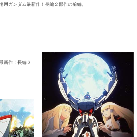
劇場用ガンダム最新作！長編２部作の前編。
最新作！長編２