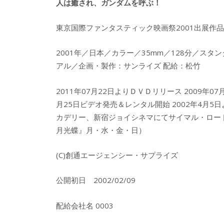
人は癒され、ガンダムを呼ぶ！
東京国際ファンタスティック映画祭2001出展作品::http://ww
2001年／日本／カラー／35mm／128分／ス
アル／企画・製作：サンライズ 配給：松竹
2011年07月22日よりＤＶＤリリース 2009年0
月25日ビデオ発売＆レンタル開始 2002年4月5
カデリー、新宿ジョイシネマにてサイマル・ロー
月光蝶』月・水・金・日）
(C)創通エージェンシー・サプライズ
公開初日 2002/02/09
配給会社名 0003