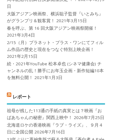
日
大阪アジアン映画祭、横浜聡子監督『いとみち』
がグランプリ＆観客賞！
2021年3月15日
春を呼ぶ、第 16 回大阪アジアン映画祭開催！
2021年3月4日
2/15（月）プラネット・プラス・ワンにてフィル
ム作品の歴史と現在をつなぐ特別上映企画！
2021年2月15日
続・2021年YouTube 松本卓也 (シネマ健康会) チ
ャンネルの乱！勝手にお年玉企画・新作短編10本
を無料公開！
2021年1月3日
レポート
祖母が残した113通の手紙の真実とは？映画『お
ばあちゃんの秘密』関西上映中！
2026年7月25日
北海道ロケの香港映画『ラブ・ライズ』、９月４
日に全国公開
2026年7月16日
13年ぶりに再編集版で蘇る大阪発『蒼白者 A Pale