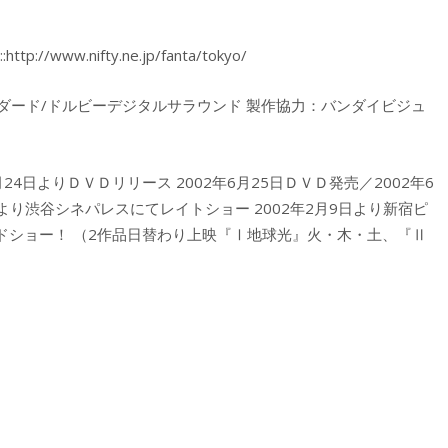
w.nifty.ne.jp/fanta/tokyo/
タンダード/ドルビーデジタルサラウンド 製作協力：バンダイビジュ
7月24日よりＤＶＤリリース 2002年6月25日ＤＶＤ発売／2002年6
日より渋谷シネパレスにてレイトショー 2002年2月9日より新宿ピ
ドショー！ （2作品日替わり上映『Ⅰ地球光』火・木・土、『Ⅱ