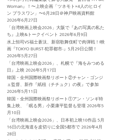
Woman』！〜上映企画「ツネモト×4人のヒロイ
ン プラスワン」〜6月28日＠神戸映画資料館
2026年6月27日
「台湾映画上映会2026」大阪で『あの写真の私た
ち』上映&トークイベント
2026年6月9日
水上恒司VS福士蒼汰、新宿歌舞伎町で肉弾戦！!映
画『TOKYO BURST-犯罪都市-』5月29日公開！
2026年5月27日
「台湾映画上映会2026」、札幌で『海をみつめる
日』上映
2026年5月17日
韓国・全州国際映画祭リポート②チャン・ゴンジ
ェ監督、新作『紙杻（チチュク）の夜』で参加
2026年5月11日
韓国・全州国際映画祭リポート①アン・ソンギ特
集上映、「眠る男」小栗康平監督も登壇
2026年5
月10日
「台湾映画上映会2026」、日本初上映10作品 5月
16日の北海道を皮切りに全国5都市で
2026年4月
28日