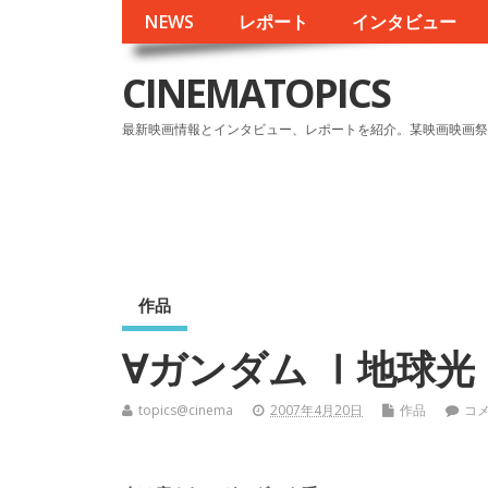
NEWS
レポート
インタビュー
CINEMATOPICS
最新映画情報とインタビュー、レポートを紹介。某映画映画祭
作品
∀ガンダム Ⅰ地球光
topics@cinema
2007年4月20日
作品
コ