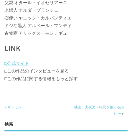
父親:オタール・イオセリアーニ
老婦人:ナルダ・ブランシェ
召使い:ヤニック・カルパンティエ
ドジな黒人:アルベール・マンディ
古物商:アリックス・モンテギュ
LINK
□公式サイト
□この作品のインタビューを見る
□この作品に関する情報をもっと探す
«
ザ・ワン
映画 犬夜叉〜時代を越える想
い〜
»
検索