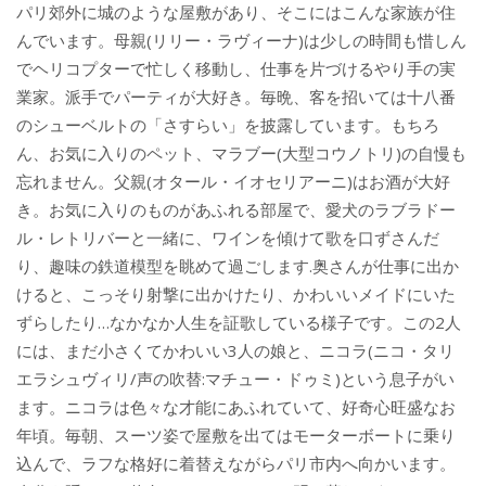
パリ郊外に城のような屋敷があり、そこにはこんな家族が住
んでいます。母親(リリー・ラヴィーナ)は少しの時間も惜しん
でヘリコプターで忙しく移動し、仕事を片づけるやり手の実
業家。派手でパーティが大好き。毎晩、客を招いては十八番
のシューベルトの「さすらい」を披露しています。もちろ
ん、お気に入りのペット、マラブー(大型コウノトリ)の自慢も
忘れません。父親(オタール・イオセリアーニ)はお酒が大好
き。お気に入りのものがあふれる部屋で、愛犬のラブラドー
ル・レトリバーと一緒に、ワインを傾けて歌を口ずさんだ
り、趣味の鉄道模型を眺めて過ごします.奥さんが仕事に出か
けると、こっそり射撃に出かけたり、かわいいメイドにいた
ずらしたり…なかなか人生を証歌している様子です。この2人
には、まだ小さくてかわいい3人の娘と、ニコラ(ニコ・タリ
エラシュヴィリ/声の吹替:マチュー・ドゥミ)という息子がい
ます。ニコラは色々な才能にあふれていて、好奇心旺盛なお
年頃。毎朝、スーツ姿で屋敷を出てはモーターボートに乗り
込んで、ラフな格好に着替えながらパリ市内へ向かいます。