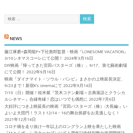
NEWS
藤江琢磨×森岡龍P×下社敦郎監督・映画『LONESOME VACATION』
3/10シネマスコーレにて公開！
2024年3月16日
DIY映画『帰ってきた宮田バスターズ（株）」9/17、第七藝術劇場
にて公開！
2022年9月16日
映画『ダイナマイト・ソウル・バンビ』まさかの上映延長決定、
9/23まで！新宿K’s cinemaにて
2022年9月14日
7/10（日）開催！桂米紫『茨木コテン劇場～古典落語とクラシカ
ルシネマ～』合縁奇縁！恋はいつでも偶然に
2022年7月6日
大好評につき上映延長の映画『宮田バスターズ（株）-大長編-』い
よいよ大団円！ラスト12/14・16の舞台挨拶をお見逃しなく！
2021年12月14日
コロナ禍を⾛り抜け⼀年以上のロングラン上映を果たした映画
『ひとくず』シアターセブンにて１周年記念特別舞台挨拶開催決