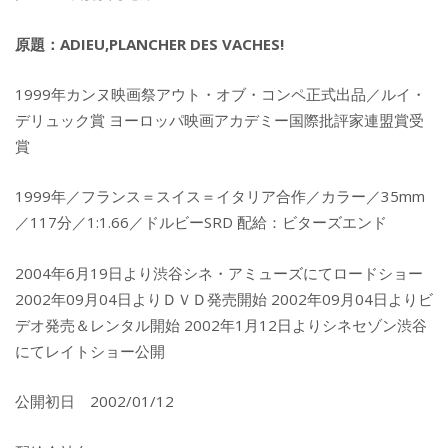
原題：ADIEU,PLANCHER DES VACHES!
1999年カンヌ映画祭アウト・オブ・コンペ正式出品／ルイ・
デリュック賞 ヨーロッパ映画アカデミー国際批評家連盟賞受
賞
1999年／フランス＝スイス＝イタリア合作／カラー／35mm
／117分／1:1.66／ドルビーSRD 配給：ビターズエンド
2004年6月19日より渋谷シネ・アミューズにてロードショー
2002年09月04日よりＤＶＤ発売開始 2002年09月04日よりビ
デオ発売＆レンタル開始 2002年1月12日よりシネセゾン渋谷
にてレイトショー公開
公開初日 2002/01/12