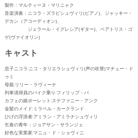
製作：マルティーヌ・マリニャク
音楽演奏：ニコラ・ズラビシュヴィリ(ピアノ)、ジャッキー・
デカン（アコーディオン)、
ジェラール・イグレシア(ギター)、ベアトリス・ゴ
ゲ(ヴァイオリン)
キャスト
息子ニコラ:ニコ・タリエラシュヴィリ(声の吹替)マチュー・ド
ゥミ
母親:リリー・ラヴィーナ
列車清掃員のバイク乗り:フィリップ・バ
カフェの娘ポーレット:ステファニー・アンク
金髪のメイド:ミラベル・カークランド
ひげの浮浪者:アミラン・アミラナシュヴィリ
乞食の青年：ジョアサン・サランジェ
好色な実業家:マニュ・ド・ショヴィニ