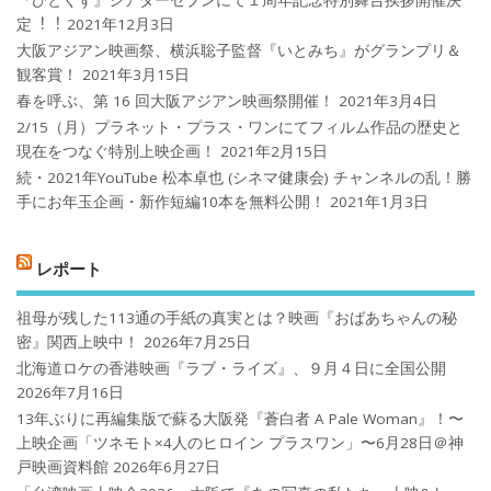
定︕︕
2021年12月3日
大阪アジアン映画祭、横浜聡子監督『いとみち』がグランプリ＆
観客賞！
2021年3月15日
春を呼ぶ、第 16 回大阪アジアン映画祭開催！
2021年3月4日
2/15（月）プラネット・プラス・ワンにてフィルム作品の歴史と
現在をつなぐ特別上映企画！
2021年2月15日
続・2021年YouTube 松本卓也 (シネマ健康会) チャンネルの乱！勝
手にお年玉企画・新作短編10本を無料公開！
2021年1月3日
レポート
祖母が残した113通の手紙の真実とは？映画『おばあちゃんの秘
密』関西上映中！
2026年7月25日
北海道ロケの香港映画『ラブ・ライズ』、９月４日に全国公開
2026年7月16日
13年ぶりに再編集版で蘇る大阪発『蒼白者 A Pale Woman』！〜
上映企画「ツネモト×4人のヒロイン プラスワン」〜6月28日＠神
戸映画資料館
2026年6月27日