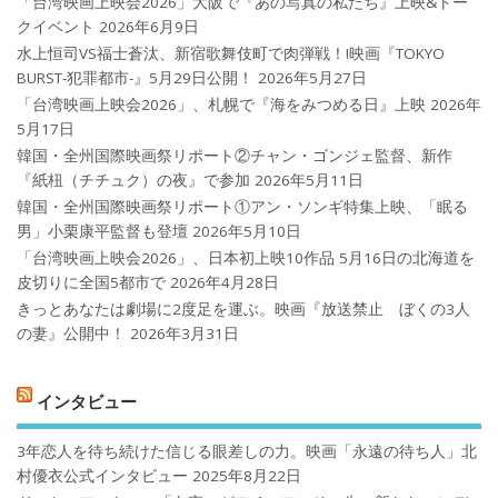
「台湾映画上映会2026」大阪で『あの写真の私たち』上映&トー
クイベント
2026年6月9日
水上恒司VS福士蒼汰、新宿歌舞伎町で肉弾戦！!映画『TOKYO
BURST-犯罪都市-』5月29日公開！
2026年5月27日
「台湾映画上映会2026」、札幌で『海をみつめる日』上映
2026年
5月17日
韓国・全州国際映画祭リポート②チャン・ゴンジェ監督、新作
『紙杻（チチュク）の夜』で参加
2026年5月11日
韓国・全州国際映画祭リポート①アン・ソンギ特集上映、「眠る
男」小栗康平監督も登壇
2026年5月10日
「台湾映画上映会2026」、日本初上映10作品 5月16日の北海道を
皮切りに全国5都市で
2026年4月28日
きっとあなたは劇場に2度足を運ぶ。映画『放送禁止 ぼくの3人
の妻』公開中！
2026年3月31日
インタビュー
3年恋人を待ち続けた信じる眼差しの力。映画「永遠の待ち人」北
村優衣公式インタビュー
2025年8月22日