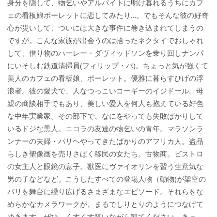
身分を隠して、物乞いやアルバイトに明け暮れるうちにカフ
ェの看板娘ポーレットに恋してみたり…。でもそんな彼の好奇
心が災いして、ついには大きな事件に巻き込まれてしまうの
ですが。こんな家族が出会うのは拾ったネクタイでおしゃれ
して、借り物のハーレー・ダヴィッドソンを乗り回しナンパ
にいそしむ鉄道清掃員(フィリップ・バ)。ちょっと気が強くて
美人のカフェの看板娘、ポーレット。優雅に暮らすひげの浮
浪者。彼の愛犬で、人なつっこいコーギーのイジドール。母
親の商談相手でもあり、美しい愛人を何人も抱えている好色
な中年実業家。その部下で、なにをやっても失敗ばかりして
いるドジな黒人。ニコラの友達の物乞いの青年。マラソンラ
ンナーの夫婦・パリヘやってきたばかりのアフリカ人。盗品
らしき聖像画を売りさばく移民の女たち。古物商。ビストロ
の女主人と眼鏡の息子。獣医にヴァイオリンを習う生意気な
男の子などなど。こうしたすべての登場人物（動物)が架空の
パリを舞台に繰り広げるさまざまなエピソード。それらをな
めらかなカメラワークが、まるでしりとりのようにつなげて
ゆきます。ぜひ、くすくす笑いながら観てください。きっ