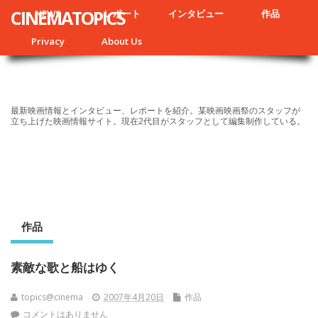
CINEMATOPICS
NEWS
レポート
インタビュー
作品
Privacy
About Us
最新映画情報とインタビュー、レポートを紹介。某映画映画祭のスタッフが
立ち上げた映画情報サイト。現在2代目がスタッフとして編集制作している。
作品
素敵な歌と船はゆく
topics@cinema
2007年4月20日
作品
コメントはありません