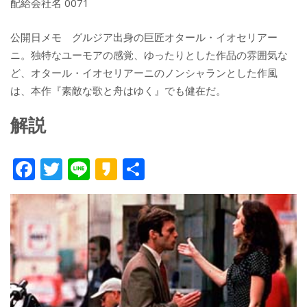
配給会社名 0071
公開日メモ グルジア出身の巨匠オタール・イオセリアー
ニ。独特なユーモアの感覚、ゆったりとした作品の雰囲気な
ど、オタール・イオセリアーニのノンシャランとした作風
は、本作『素敵な歌と舟はゆく』でも健在だ。
解説
F
T
Li
K
共
ac
w
n
a
有
e
itt
e
k
b
er
a
o
o
o
k