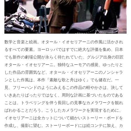
数学と音楽と絵画。オタール・イオセリアーニの作風に活かされ
るすべての要素。ヨーロッパではすでに絶大な評価を集め、日本
でも新作の劇場公開が永らく待たれて’いた、グルジア出身の巨匠
オタール・イオセリアーニ。独特なユーモアの感覚、ゆったりと
した作品の雰囲気など、オタール・イオセリアーニのノンシャラ
ンとした作風は、本作『素敵な歌と舟はゆく』でも健在だ。一
見、フリーハンドのようにみえるこの作品の軽やかさは、決して
いきあたりばったりではなく、周到な計画に基づいたものである
ことは、トラベリングを伴う長回しの見事なカメラワークを観れ
ばわかることだろう。こうしたカメラワークを実現するために、
イオセリアーニは全カットについて細かいストーリー・ボードを
作成し、撮影に望む。ストーリーボードには絵コンテに加え、カ