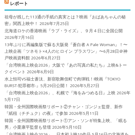
レポート
祖母が残した113通の手紙の真実とは？映画『おばあちゃんの秘
密』関西上映中！
2026年7月25日
北海道ロケの香港映画『ラブ・ライズ』、９月４日に全国公開
2026年7月16日
13年ぶりに再編集版で蘇る大阪発『蒼白者 A Pale Woman』！〜
上映企画「ツネモト×4人のヒロイン プラスワン」〜6月28日＠神
戸映画資料館
2026年6月27日
「台湾映画上映会2026」大阪で『あの写真の私たち』上映&トー
クイベント
2026年6月9日
水上恒司VS福士蒼汰、新宿歌舞伎町で肉弾戦！!映画『TOKYO
BURST-犯罪都市-』5月29日公開！
2026年5月27日
「台湾映画上映会2026」、札幌で『海をみつめる日』上映
2026年
5月17日
韓国・全州国際映画祭リポート②チャン・ゴンジェ監督、新作
『紙杻（チチュク）の夜』で参加
2026年5月11日
韓国・全州国際映画祭リポート①アン・ソンギ特集上映、「眠る
男」小栗康平監督も登壇
2026年5月10日
「台湾映画上映会2026」、日本初上映10作品 5月16日の北海道を