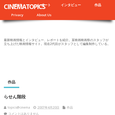
CINEMATOPICS
NEWS
レポート
インタビュー
作品
Privacy
About Us
最新映画情報とインタビュー、レポートを紹介。某映画映画祭のスタッフが
立ち上げた映画情報サイト。現在2代目がスタッフとして編集制作している。
作品
らせん階段
topics@cinema
2007年4月20日
作品
コメントはありません