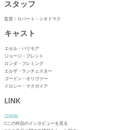
k
スタッフ
監督：ロバート・シオドマク
キャスト
エセル・バリモア
ジョージ・ブレント
ロンダ・フレミング
エルザ・ランチェスター
ゴードン・オリヴァー
ドロシー・マクガイア
LINK
□IMDb
□この作品のインタビューを見る