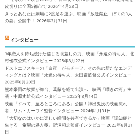
皮切りに全国5都市で
2026年4月28日
きっとあなたは劇場に2度足を運ぶ。映画『放送禁止 ぼくの3人
の妻』公開中！
2026年3月31日
インタビュー
3年恋人を待ち続けた信じる眼差しの力。映画「永遠の待ち人」北
村優衣公式インタビュー
2025年8月22日
ドストエフスキーの「白夜」がモチーフ。その先の新たなエンデ
ィングとは？映画「永遠の待ち人」太田慶監督公式インタビュー
2025年8月20日
熊本豪雨の故郷が舞台、葛藤を経て出演へ！映画『囁きの河』主
演・中原丈雄公式インタビュー
2025年8月14日
映画『すべて、至るところにある』公開！神出鬼没の映画流れ
者、リム・カーワイ監督インタビュー
2024年1月31日
「大切なのはいかに楽しい瞬間を共有できるか」映画『認知症と
生きる 希望の処方箋』野澤和之監督インタビュー
2023年8月21
日