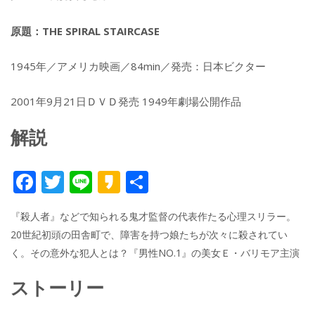
原題：THE SPIRAL STAIRCASE
1945年／アメリカ映画／84min／発売：日本ビクター
2001年9月21日ＤＶＤ発売 1949年劇場公開作品
解説
F
T
Li
K
共
ac
w
n
a
有
『殺人者』などで知られる鬼才監督の代表作たる心理スリラー。
e
itt
e
k
20世紀初頭の田舎町で、障害を持つ娘たちが次々に殺されてい
b
er
a
く。その意外な犯人とは？『男性NO.1』の美女Ｅ・バリモア主演
o
o
ストーリー
o