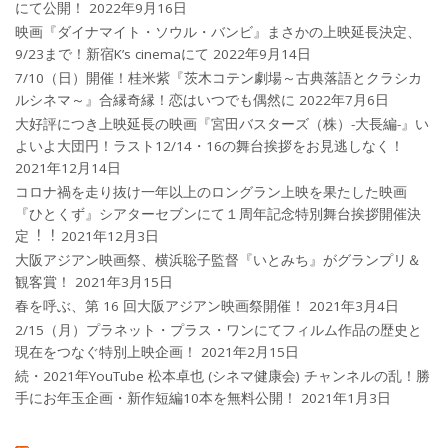
にて公開！
2022年9月16日
映画『ダイナマイト・ソウル・バンビ』まさかの上映延長決定、
9/23まで！新宿K’s cinemaにて
2022年9月14日
7/10（日）開催！桂米紫『茨木コテン劇場～古典落語とクラシカ
ルシネマ～』合縁奇縁！恋はいつでも偶然に
2022年7月6日
大好評につき上映延長の映画『宮田バスターズ（株）-大長編-』い
よいよ大団円！ラスト12/14・16の舞台挨拶をお見逃しなく！
2021年12月14日
コロナ禍を⾛り抜け⼀年以上のロングラン上映を果たした映画
『ひとくず』シアターセブンにて１周年記念特別舞台挨拶開催決
定︕︕
2021年12月3日
大阪アジアン映画祭、横浜聡子監督『いとみち』がグランプリ＆
観客賞！
2021年3月15日
春を呼ぶ、第 16 回大阪アジアン映画祭開催！
2021年3月4日
2/15（月）プラネット・プラス・ワンにてフィルム作品の歴史と
現在をつなぐ特別上映企画！
2021年2月15日
続・2021年YouTube 松本卓也 (シネマ健康会) チャンネルの乱！勝
手にお年玉企画・新作短編10本を無料公開！
2021年1月3日