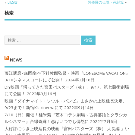
«
LIES嘘
阿修羅の伝説・死闘篇
»
検索
NEWS
藤江琢磨×森岡龍P×下社敦郎監督・映画『LONESOME VACATION』
3/10シネマスコーレにて公開！
2024年3月16日
DIY映画『帰ってきた宮田バスターズ（株）」9/17、第七藝術劇場
にて公開！
2022年9月16日
映画『ダイナマイト・ソウル・バンビ』まさかの上映延長決定、
9/23まで！新宿K’s cinemaにて
2022年9月14日
7/10（日）開催！桂米紫『茨木コテン劇場～古典落語とクラシカ
ルシネマ～』合縁奇縁！恋はいつでも偶然に
2022年7月6日
大好評につき上映延長の映画『宮田バスターズ（株）-大長編-』い