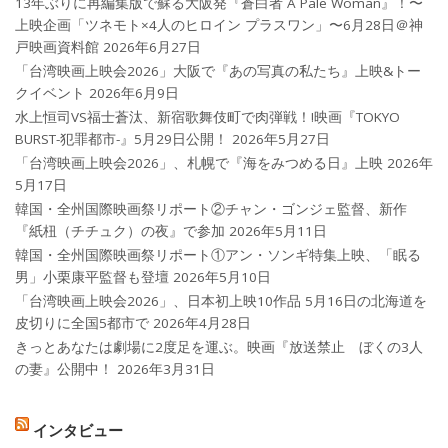
13年ぶりに再編集版で蘇る大阪発『蒼白者 A Pale Woman』！〜
上映企画「ツネモト×4人のヒロイン プラスワン」〜6月28日＠神
戸映画資料館
2026年6月27日
「台湾映画上映会2026」大阪で『あの写真の私たち』上映&トー
クイベント
2026年6月9日
水上恒司VS福士蒼汰、新宿歌舞伎町で肉弾戦！!映画『TOKYO
BURST-犯罪都市-』5月29日公開！
2026年5月27日
「台湾映画上映会2026」、札幌で『海をみつめる日』上映
2026年
5月17日
韓国・全州国際映画祭リポート②チャン・ゴンジェ監督、新作
『紙杻（チチュク）の夜』で参加
2026年5月11日
韓国・全州国際映画祭リポート①アン・ソンギ特集上映、「眠る
男」小栗康平監督も登壇
2026年5月10日
「台湾映画上映会2026」、日本初上映10作品 5月16日の北海道を
皮切りに全国5都市で
2026年4月28日
きっとあなたは劇場に2度足を運ぶ。映画『放送禁止 ぼくの3人
の妻』公開中！
2026年3月31日
インタビュー