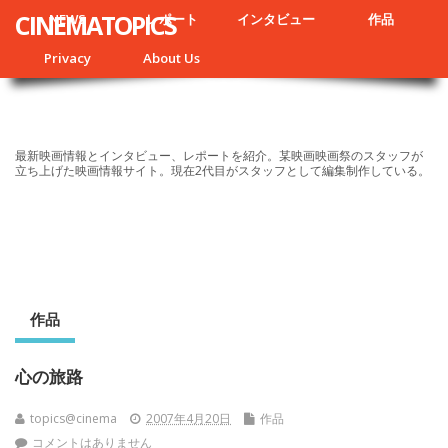
CINEMATOPICS
NEWS
レポート
インタビュー
作品
Privacy
About Us
最新映画情報とインタビュー、レポートを紹介。某映画映画祭のスタッフが
立ち上げた映画情報サイト。現在2代目がスタッフとして編集制作している。
作品
心の旅路
topics@cinema
2007年4月20日
作品
コメントはありません