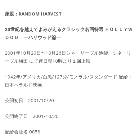
原題：RANDOM HARVEST
20世紀を越えてよみがえるクラシック名画特選 ＨＯＬＬＹＷ
ＯＯＤ —ハリウッド篇—
2001年10月20日〜10月26日シネ・リーブル池袋、シネ・リ
ーブル梅田 にて連日朝10時より１回上映
1942年/アメリカ/白黒/127分/モノラル/スタンダード 配給：
日本ヘラルド映画
公開初日 2001/10/20
公開終了日 2001/10/26
配給会社名 0058