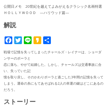
公開日メモ 20世紀を越えてよみがえるクラシック名画特選
ＨＯＬＬＹＷＯＯＤ —ハリウッド篇—
解説
F
T
Li
K
共
ac
w
n
a
有
戦場で記憶を失ってしまったチャールズ・レイナーは、ショーダ
e
itt
e
k
ンサーのポーラと
b
er
a
恋に落ち、やがて結婚した。しかし、チャールズは交通事故に合
o
o
い、失っていた記
o
憶を取り戻し、そのかわりポーラと過ごした3年間の記憶を失って
しまう。運命の糸にもてあそばれる2人の幸運の鍵はどこにあるの
k
だろう。
ストーリー