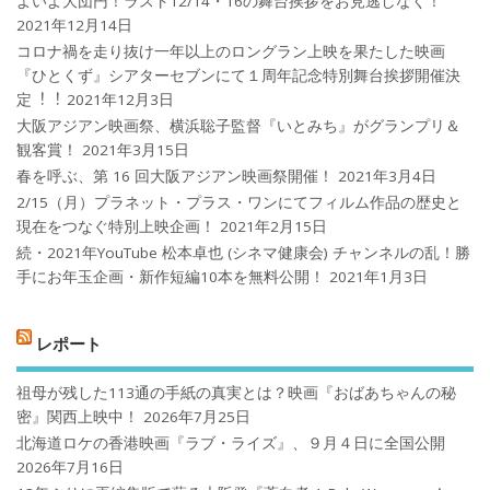
よいよ大団円！ラスト12/14・16の舞台挨拶をお見逃しなく！
2021年12月14日
コロナ禍を⾛り抜け⼀年以上のロングラン上映を果たした映画
『ひとくず』シアターセブンにて１周年記念特別舞台挨拶開催決
定︕︕
2021年12月3日
大阪アジアン映画祭、横浜聡子監督『いとみち』がグランプリ＆
観客賞！
2021年3月15日
春を呼ぶ、第 16 回大阪アジアン映画祭開催！
2021年3月4日
2/15（月）プラネット・プラス・ワンにてフィルム作品の歴史と
現在をつなぐ特別上映企画！
2021年2月15日
続・2021年YouTube 松本卓也 (シネマ健康会) チャンネルの乱！勝
手にお年玉企画・新作短編10本を無料公開！
2021年1月3日
レポート
祖母が残した113通の手紙の真実とは？映画『おばあちゃんの秘
密』関西上映中！
2026年7月25日
北海道ロケの香港映画『ラブ・ライズ』、９月４日に全国公開
2026年7月16日