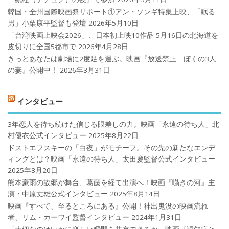
韓国・全州国際映画祭リポート①アン・ソンギ特集上映、「眠る
男」小栗康平監督も登壇
2026年5月10日
「台湾映画上映会2026」、日本初上映10作品 5月16日の北海道を
皮切りに全国5都市で
2026年4月28日
きっとあなたは劇場に2度足を運ぶ。映画『放送禁止 ぼくの3人
の妻』公開中！
2026年3月31日
インタビュー
3年恋人を待ち続けた信じる眼差しの力。映画「永遠の待ち人」北
村優衣公式インタビュー
2025年8月22日
ドストエフスキーの「白夜」がモチーフ。その先の新たなエンデ
ィングとは？映画「永遠の待ち人」太田慶監督公式インタビュー
2025年8月20日
熊本豪雨の故郷が舞台、葛藤を経て出演へ！映画『囁きの河』主
演・中原丈雄公式インタビュー
2025年8月14日
映画『すべて、至るところにある』公開！神出鬼没の映画流れ
者、リム・カーワイ監督インタビュー
2024年1月31日