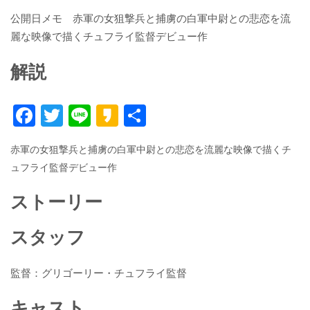
公開日メモ 赤軍の女狙撃兵と捕虜の白軍中尉との悲恋を流
麗な映像で描くチュフライ監督デビュー作
解説
F
T
Li
K
共
ac
w
n
a
有
赤軍の女狙撃兵と捕虜の白軍中尉との悲恋を流麗な映像で描くチ
e
itt
e
k
ュフライ監督デビュー作
b
er
a
o
o
ストーリー
o
スタッフ
k
監督：グリゴーリー・チュフライ監督
キャスト