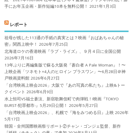
手にお年玉企画・新作短編10本を無料公開！
2021年1月3日
レポート
祖母が残した113通の手紙の真実とは？映画『おばあちゃんの秘
密』関西上映中！
2026年7月25日
北海道ロケの香港映画『ラブ・ライズ』、９月４日に全国公開
2026年7月16日
13年ぶりに再編集版で蘇る大阪発『蒼白者 A Pale Woman』！〜
上映企画「ツネモト×4人のヒロイン プラスワン」〜6月28日＠神
戸映画資料館
2026年6月27日
「台湾映画上映会2026」大阪で『あの写真の私たち』上映&トー
クイベント
2026年6月9日
水上恒司VS福士蒼汰、新宿歌舞伎町で肉弾戦！!映画『TOKYO
BURST-犯罪都市-』5月29日公開！
2026年5月27日
「台湾映画上映会2026」、札幌で『海をみつめる日』上映
2026年
5月17日
韓国・全州国際映画祭リポート②チャン・ゴンジェ監督、新作
『紙杻（チチュク）の夜』で参加
2026年5月11日