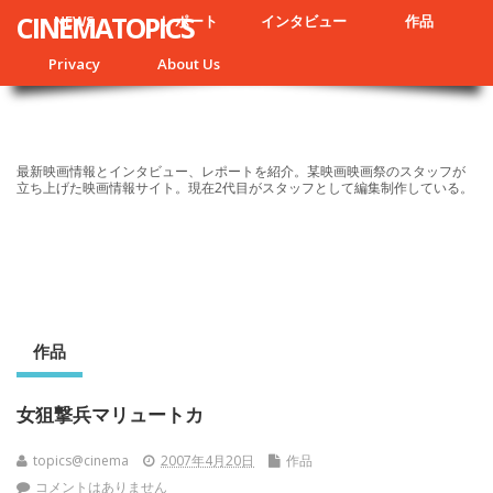
CINEMATOPICS
NEWS
レポート
インタビュー
作品
Privacy
About Us
最新映画情報とインタビュー、レポートを紹介。某映画映画祭のスタッフが
立ち上げた映画情報サイト。現在2代目がスタッフとして編集制作している。
作品
女狙撃兵マリュートカ
topics@cinema
2007年4月20日
作品
コメントはありません