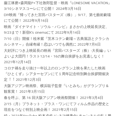
藤江琢磨×森岡龍P×下社敦郎監督・映画『LONESOME VACATION』
3/10シネマスコーレにて公開！
2024年3月16日
DIY映画『帰ってきた宮田バスターズ（株）」9/17、第七藝術劇場
にて公開！
2022年9月16日
映画『ダイナマイト・ソウル・バンビ』まさかの上映延長決定、
9/23まで！新宿K’s cinemaにて
2022年9月14日
7/10（日）開催！桂米紫『茨木コテン劇場～古典落語とクラシカ
ルシネマ～』合縁奇縁！恋はいつでも偶然に
2022年7月6日
大好評につき上映延長の映画『宮田バスターズ（株）-大長編-』い
よいよ大団円！ラスト12/14・16の舞台挨拶をお見逃しなく！
2021年12月14日
コロナ禍を⾛り抜け⼀年以上のロングラン上映を果たした映画
『ひとくず』シアターセブンにて１周年記念特別舞台挨拶開催決
定︕︕
2021年12月3日
大阪アジアン映画祭、横浜聡子監督『いとみち』がグランプリ＆
観客賞！
2021年3月15日
春を呼ぶ、第 16 回大阪アジアン映画祭開催！
2021年3月4日
2/15（月）プラネット・プラス・ワンにてフィルム作品の歴史と
現在をつなぐ特別上映企画！
2021年2月15日
続・2021年YouTube 松本卓也 (シネマ健康会) チャンネルの乱！勝