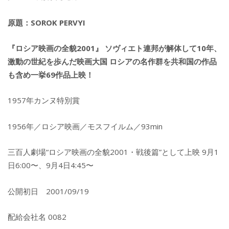
原題：SOROK PERVYI
『ロシア映画の全貌2001』 ソヴィエト連邦が解体して10年、
激動の世紀を歩んだ映画大国 ロシアの名作群を共和国の作品
も含め一挙69作品上映！
1957年カンヌ特別賞
1956年／ロシア映画／モスフイルム／93min
三百人劇場“ロシア映画の全貌2001・戦後篇”として上映 9月1
日6:00〜、9月4日4:45〜
公開初日 2001/09/19
配給会社名 0082