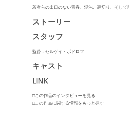
ac
w
n
a
有
若者らの出口のない青春。混沌、裏切り、そして
e
itt
e
k
b
er
a
ストーリー
o
o
スタッフ
o
k
監督：セルゲイ・ボドロフ
キャスト
LINK
□この作品のインタビューを見る
□この作品に関する情報をもっと探す