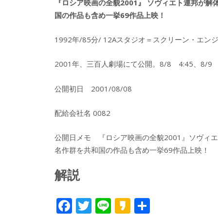
『ロシア映画の全貌2001』 ソヴィエト連邦が解
国の作品も含め一挙69作品上映！
1992年/85分/ 12Aスタジオ＝スクリーン・エ
2001年、三百人劇場にて公開。8/8 4:45、8/9 
公開初日 2001/08/08
配給会社名 0082
公開日メモ 『ロシア映画の全貌2001』ソヴィ
名作群を共和国の作品も含め一挙69作品上映！
解説
F
T
Li
K
共