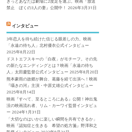
きっとあなたは劇場に2度足を運ぶ。映画『放送
禁止 ぼくの3人の妻』公開中！
2026年3月31日
インタビュー
3年恋人を待ち続けた信じる眼差しの力。映画
「永遠の待ち人」北村優衣公式インタビュー
2025年8月22日
ドストエフスキーの「白夜」がモチーフ。その先
の新たなエンディングとは？映画「永遠の待ち
人」太田慶監督公式インタビュー
2025年8月20日
熊本豪雨の故郷が舞台、葛藤を経て出演へ！映画
『囁きの河』主演・中原丈雄公式インタビュー
2025年8月14日
映画『すべて、至るところにある』公開！神出鬼
没の映画流れ者、リム・カーワイ監督インタビュ
ー
2024年1月31日
「大切なのはいかに楽しい瞬間を共有できるか」
映画『認知症と生きる 希望の処方箋』野澤和之