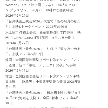
Woman』！〜上映企画「ツネモト×4人のヒロイ
ン プラスワン」〜6月28日＠神戸映画資料館
2026年6月27日
「台湾映画上映会2026」大阪で『あの写真の私た
ち』上映&トークイベント
2026年6月9日
水上恒司VS福士蒼汰、新宿歌舞伎町で肉弾戦！!映
画『TOKYO BURST-犯罪都市-』5月29日公開！
2026年5月27日
「台湾映画上映会2026」、札幌で『海をみつめる
日』上映
2026年5月17日
韓国・全州国際映画祭リポート②チャン・ゴンジ
ェ監督、新作『紙杻（チチュク）の夜』で参加
2026年5月11日
韓国・全州国際映画祭リポート①アン・ソンギ特
集上映、「眠る男」小栗康平監督も登壇
2026年5
月10日
「台湾映画上映会2026」、日本初上映10作品 5月
16日の北海道を皮切りに全国5都市で
2026年4月
28日