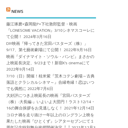
NEWS
藤江琢磨×森岡龍P×下社敦郎監督・映画
『LONESOME VACATION』3/10シネマスコーレに
て公開！
2024年3月16日
DIY映画『帰ってきた宮田バスターズ（株）」
9/17、第七藝術劇場にて公開！
2022年9月16日
映画『ダイナマイト・ソウル・バンビ』まさかの
上映延長決定、9/23まで！新宿K’s cinemaにて
2022年9月14日
7/10（日）開催！桂米紫『茨木コテン劇場～古典
落語とクラシカルシネマ～』合縁奇縁！恋はいつ
でも偶然に
2022年7月6日
大好評につき上映延長の映画『宮田バスターズ
（株）-大長編-』いよいよ大団円！ラスト12/14・
16の舞台挨拶をお見逃しなく！
2021年12月14日
コロナ禍を⾛り抜け⼀年以上のロングラン上映を
果たした映画『ひとくず』シアターセブンにて１
周年記念特別舞台挨拶開催決定︕︕
2021年12月3