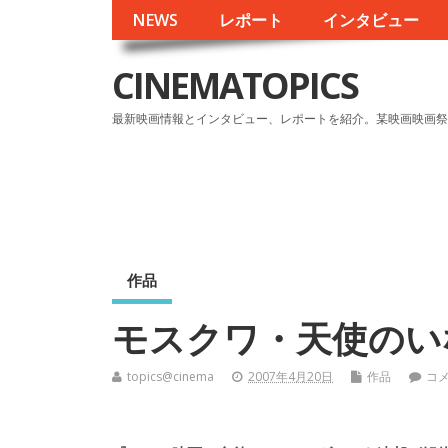
NEWS
レポート
インタビュー
CINEMATOPICS
最新映画情報とインタビュー、レポートを紹介。某映画映画祭
作品
モスクワ・天使のい
topics@cinema
2007年4月20日
作品
コ