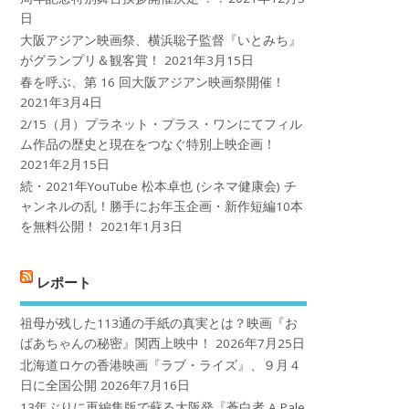
日
大阪アジアン映画祭、横浜聡子監督『いとみち』
がグランプリ＆観客賞！
2021年3月15日
春を呼ぶ、第 16 回大阪アジアン映画祭開催！
2021年3月4日
2/15（月）プラネット・プラス・ワンにてフィル
ム作品の歴史と現在をつなぐ特別上映企画！
2021年2月15日
続・2021年YouTube 松本卓也 (シネマ健康会) チ
ャンネルの乱！勝手にお年玉企画・新作短編10本
を無料公開！
2021年1月3日
レポート
祖母が残した113通の手紙の真実とは？映画『お
ばあちゃんの秘密』関西上映中！
2026年7月25日
北海道ロケの香港映画『ラブ・ライズ』、９月４
日に全国公開
2026年7月16日
13年ぶりに再編集版で蘇る大阪発『蒼白者 A Pale