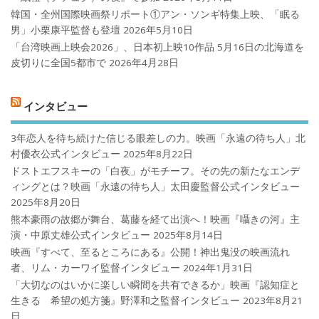
韓国・全州国際映画祭リポート①アン・ソンギ特集上映、「眠る
男」小栗康平監督も登壇
2026年5月10日
「台湾映画上映会2026」、日本初上映10作品 5月16日の北海道を
皮切りに全国5都市で
2026年4月28日
インタビュー
3年恋人を待ち続けた信じる眼差しの力。映画「永遠の待ち人」北
村優衣公式インタビュー
2025年8月22日
ドストエフスキーの「白夜」がモチーフ。その先の新たなエンデ
ィングとは？映画「永遠の待ち人」太田慶監督公式インタビュー
2025年8月20日
熊本豪雨の故郷が舞台、葛藤を経て出演へ！映画『囁きの河』主
演・中原丈雄公式インタビュー
2025年8月14日
映画『すべて、至るところにある』公開！神出鬼没の映画流れ
者、リム・カーワイ監督インタビュー
2024年1月31日
「大切なのはいかに楽しい瞬間を共有できるか」映画『認知症と
生きる 希望の処方箋』野澤和之監督インタビュー
2023年8月21
日