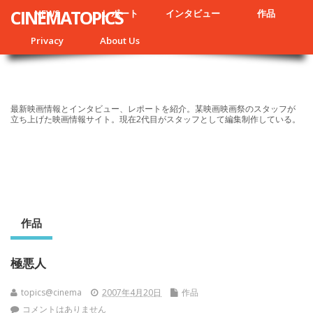
CINEMATOPICS
NEWS
レポート
インタビュー
作品
Privacy
About Us
最新映画情報とインタビュー、レポートを紹介。某映画映画祭のスタッフが
立ち上げた映画情報サイト。現在2代目がスタッフとして編集制作している。
作品
極悪人
topics@cinema
2007年4月20日
作品
コメントはありません