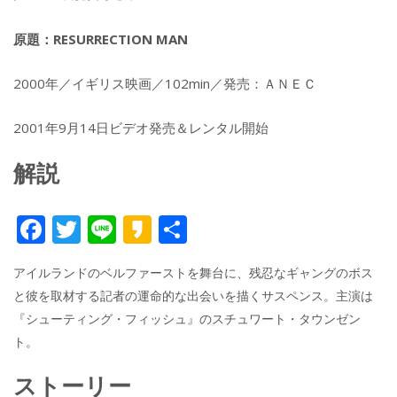
原題：RESURRECTION MAN
2000年／イギリス映画／102min／発売：ＡＮＥＣ
2001年9月14日ビデオ発売＆レンタル開始
解説
F
T
Li
K
共
ac
w
n
a
有
アイルランドのベルファーストを舞台に、残忍なギャングのボス
e
itt
e
k
と彼を取材する記者の運命的な出会いを描くサスペンス。主演は
b
er
a
『シューティング・フィッシュ』のスチュワート・タウンゼン
o
o
ト。
o
ストーリー