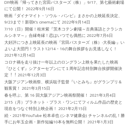
DIY映画『帰ってきた宮田バスターズ（株）」9/17、第七藝術劇場
にて公開！
2022年9月16日
映画『ダイナマイト・ソウル・バンビ』まさかの上映延長決定、
9/23まで！新宿K’s cinemaにて
2022年9月14日
7/10（日）開催！桂米紫『茨木コテン劇場～古典落語とクラシカ
ルシネマ～』合縁奇縁！恋はいつでも偶然に
2022年7月6日
大好評につき上映延長の映画『宮田バスターズ（株）-大長編-』い
よいよ大団円！ラスト12/14・16の舞台挨拶をお見逃しなく！
2021年12月14日
コロナ禍を⾛り抜け⼀年以上のロングラン上映を果たした映画
『ひとくず』シアターセブンにて１周年記念特別舞台挨拶開催決
定︕︕
2021年12月3日
大阪アジアン映画祭、横浜聡子監督『いとみち』がグランプリ＆
観客賞！
2021年3月15日
春を呼ぶ、第 16 回大阪アジアン映画祭開催！
2021年3月4日
2/15（月）プラネット・プラス・ワンにてフィルム作品の歴史と
現在をつなぐ特別上映企画！
2021年2月15日
続・2021年YouTube 松本卓也 (シネマ健康会) チャンネルの乱！勝
手にお年玉企画・新作短編10本を無料公開！
2021年1月3日