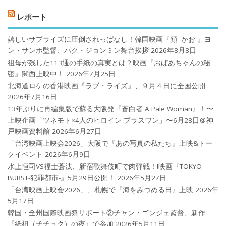
レポート
嬉しいサプライズに圧倒されっぱなし！韓国映画『顔 -かお-』ヨ
ン・サンホ監督、パク・ジョンミン舞台挨拶
2026年8月8日
祖母が残した113通の手紙の真実とは？映画『おばあちゃんの秘
密』関西上映中！
2026年7月25日
北海道ロケの香港映画『ラブ・ライズ』、９月４日に全国公開
2026年7月16日
13年ぶりに再編集版で蘇る大阪発『蒼白者 A Pale Woman』！〜
上映企画「ツネモト×4人のヒロイン プラスワン」〜6月28日＠神
戸映画資料館
2026年6月27日
「台湾映画上映会2026」大阪で『あの写真の私たち』上映&トー
クイベント
2026年6月9日
水上恒司VS福士蒼汰、新宿歌舞伎町で肉弾戦！!映画『TOKYO
BURST-犯罪都市-』5月29日公開！
2026年5月27日
「台湾映画上映会2026」、札幌で『海をみつめる日』上映
2026年
5月17日
韓国・全州国際映画祭リポート②チャン・ゴンジェ監督、新作
『紙杻（チチュク）の夜』で参加
2026年5月11日