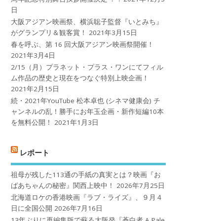
日
大阪アジアン映画祭、横浜聡子監督『いとみち』
がグランプリ＆観客賞！
2021年3月15日
春を呼ぶ、第 16 回大阪アジアン映画祭開催！
2021年3月4日
2/15（月）プラネット・プラス・ワンにてフィル
ム作品の歴史と現在をつなぐ特別上映企画！
2021年2月15日
続・2021年YouTube 松本卓也 (シネマ健康会) チ
ャンネルの乱！勝手にお年玉企画・新作短編10本
を無料公開！
2021年1月3日
レポート
祖母が残した113通の手紙の真実とは？映画『お
ばあちゃんの秘密』関西上映中！
2026年7月25日
北海道ロケの香港映画『ラブ・ライズ』、９月４
日に全国公開
2026年7月16日
13年ぶりに再編集版で蘇る大阪発『蒼白者 A Pale