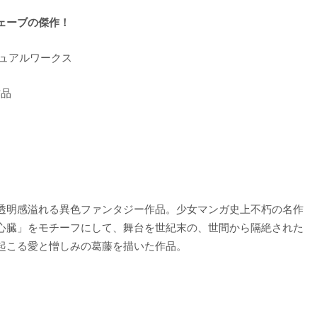
ェーブの傑作！
ジュアルワークス
作品
透明感溢れる異色ファンタジー作品。少女マンガ史上不朽の名作
心臓」をモチーフにして、舞台を世紀末の、世間から隔絶された
起こる愛と憎しみの葛藤を描いた作品。