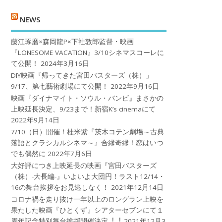
NEWS
藤江琢磨×森岡龍P×下社敦郎監督・映画
『LONESOME VACATION』3/10シネマスコーレに
て公開！
2024年3月16日
DIY映画『帰ってきた宮田バスターズ（株）」
9/17、第七藝術劇場にて公開！
2022年9月16日
映画『ダイナマイト・ソウル・バンビ』まさかの
上映延長決定、9/23まで！新宿K’s cinemaにて
2022年9月14日
7/10（日）開催！桂米紫『茨木コテン劇場～古典
落語とクラシカルシネマ～』合縁奇縁！恋はいつ
でも偶然に
2022年7月6日
大好評につき上映延長の映画『宮田バスターズ
（株）-大長編-』いよいよ大団円！ラスト12/14・
16の舞台挨拶をお見逃しなく！
2021年12月14日
コロナ禍を⾛り抜け⼀年以上のロングラン上映を
果たした映画『ひとくず』シアターセブンにて１
周年記念特別舞台挨拶開催決定︕︕
2021年12月3