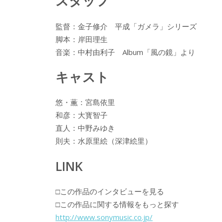
スタッフ
監督：金子修介 平成「ガメラ」シリーズ
脚本：岸田理生
音楽：中村由利子 Album「風の鏡」より
キャスト
悠・薫：宮島依里
和彦：大寳智子
直人：中野みゆき
則夫：水原里絵（深津絵里）
LINK
□この作品のインタビューを見る
□この作品に関する情報をもっと探す
http://www.sonymusic.co.jp/