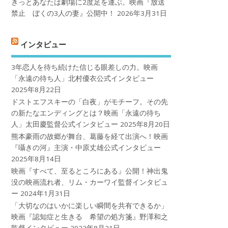
きっとあなたは劇場に2度足を運ぶ。映画『放送
禁止 ぼくの3人の妻』公開中！
2026年3月31日
インタビュー
3年恋人を待ち続けた信じる眼差しの力。映画
「永遠の待ち人」北村優衣公式インタビュー
2025年8月22日
ドストエフスキーの「白夜」がモチーフ。その先
の新たなエンディングとは？映画「永遠の待ち
人」太田慶監督公式インタビュー
2025年8月20日
熊本豪雨の故郷が舞台、葛藤を経て出演へ！映画
『囁きの河』主演・中原丈雄公式インタビュー
2025年8月14日
映画『すべて、至るところにある』公開！神出鬼
没の映画流れ者、リム・カーワイ監督インタビュ
ー
2024年1月31日
「大切なのはいかに楽しい瞬間を共有できるか」
映画『認知症と生きる 希望の処方箋』野澤和之