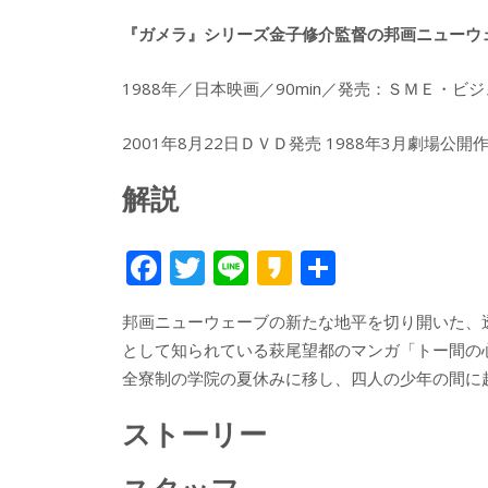
『ガメラ』シリーズ金子修介監督の邦画ニューウ
1988年／日本映画／90min／発売：ＳＭＥ・ビ
2001年8月22日ＤＶＤ発売 1988年3月劇場公開
解説
F
T
Li
K
共
ac
w
n
a
有
邦画ニューウェーブの新たな地平を切り開いた、
e
itt
e
k
として知られている萩尾望都のマンガ「トー間の
b
er
a
全寮制の学院の夏休みに移し、四人の少年の間に
o
o
ストーリー
o
k