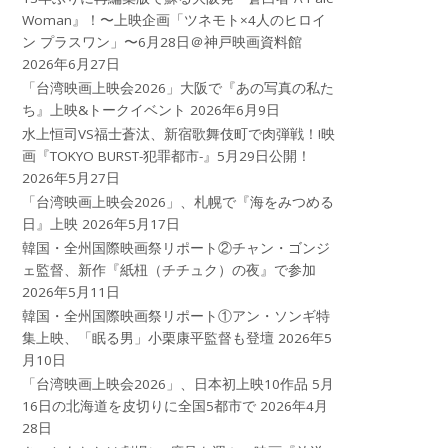
Woman』！〜上映企画「ツネモト×4人のヒロイ
ン プラスワン」〜6月28日＠神戸映画資料館
2026年6月27日
「台湾映画上映会2026」大阪で『あの写真の私た
ち』上映&トークイベント
2026年6月9日
水上恒司VS福士蒼汰、新宿歌舞伎町で肉弾戦！!映
画『TOKYO BURST-犯罪都市-』5月29日公開！
2026年5月27日
「台湾映画上映会2026」、札幌で『海をみつめる
日』上映
2026年5月17日
韓国・全州国際映画祭リポート②チャン・ゴンジ
ェ監督、新作『紙杻（チチュク）の夜』で参加
2026年5月11日
韓国・全州国際映画祭リポート①アン・ソンギ特
集上映、「眠る男」小栗康平監督も登壇
2026年5
月10日
「台湾映画上映会2026」、日本初上映10作品 5月
16日の北海道を皮切りに全国5都市で
2026年4月
28日