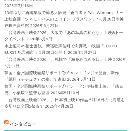
2026年7月16日
13年ぶりに再編集版で蘇る大阪発『蒼白者 A Pale Woman』！〜
上映企画「ツネモト×4人のヒロイン プラスワン」〜6月28日＠神
戸映画資料館
2026年6月27日
「台湾映画上映会2026」大阪で『あの写真の私たち』上映&トー
クイベント
2026年6月9日
水上恒司VS福士蒼汰、新宿歌舞伎町で肉弾戦！!映画『TOKYO
BURST-犯罪都市-』5月29日公開！
2026年5月27日
「台湾映画上映会2026」、札幌で『海をみつめる日』上映
2026年
5月17日
韓国・全州国際映画祭リポート②チャン・ゴンジェ監督、新作
『紙杻（チチュク）の夜』で参加
2026年5月11日
韓国・全州国際映画祭リポート①アン・ソンギ特集上映、「眠る
男」小栗康平監督も登壇
2026年5月10日
「台湾映画上映会2026」、日本初上映10作品 5月16日の北海道を
皮切りに全国5都市で
2026年4月28日
インタビュー