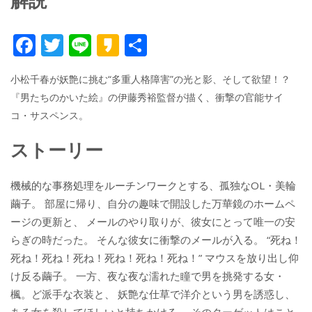
解説
F
T
Li
K
共
ac
w
n
a
有
小松千春が妖艶に挑む“多重人格障害”の光と影、そして欲望！？
e
itt
e
k
『男たちのかいた絵』の伊藤秀裕監督が描く、衝撃の官能サイ
b
er
a
コ・サスペンス。
o
o
ストーリー
o
k
機械的な事務処理をルーチンワークとする、孤独なOL・美輪
繭子。 部屋に帰り、自分の趣味で開設した万華鏡のホームペ
ージの更新と、 メールのやり取りが、彼女にとって唯一の安
らぎの時だった。 そんな彼女に衝撃のメールが入る。 “死ね！
死ね！死ね！死ね！死ね！死ね！死ね！” マウスを放り出し仰
け反る繭子。 一方、夜な夜な濡れた瞳で男を挑発する女・
楓。ど派手な衣装と、 妖艶な仕草で洋介という男を誘惑し、