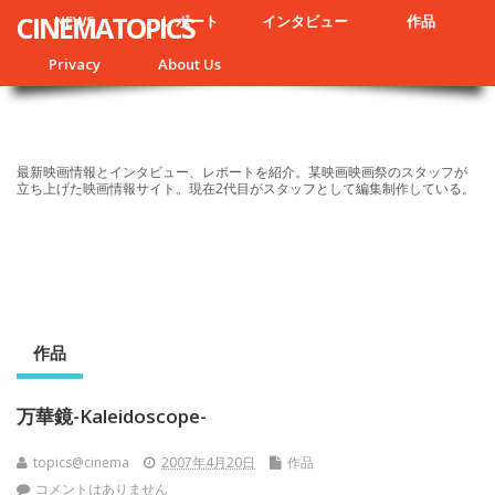
CINEMATOPICS
NEWS
レポート
インタビュー
作品
Privacy
About Us
最新映画情報とインタビュー、レポートを紹介。某映画映画祭のスタッフが
立ち上げた映画情報サイト。現在2代目がスタッフとして編集制作している。
作品
万華鏡-Kaleidoscope-
topics@cinema
2007年4月20日
作品
コメントはありません