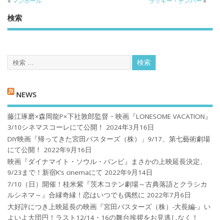
«
マンホール
ラッキー・ナンバー
»
検索
NEWS
藤江琢磨×森岡龍P×下社敦郎監督・映画『LONESOME VACATION』
3/10シネマスコーレにて公開！
2024年3月16日
DIY映画『帰ってきた宮田バスターズ（株）」9/17、第七藝術劇場
にて公開！
2022年9月16日
映画『ダイナマイト・ソウル・バンビ』まさかの上映延長決定、
9/23まで！新宿K’s cinemaにて
2022年9月14日
7/10（日）開催！桂米紫『茨木コテン劇場～古典落語とクラシカ
ルシネマ～』合縁奇縁！恋はいつでも偶然に
2022年7月6日
大好評につき上映延長の映画『宮田バスターズ（株）-大長編-』い
よいよ大団円！ラスト12/14・16の舞台挨拶をお見逃しなく！