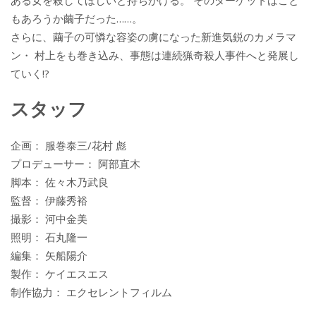
ある女を殺してほしいと持ちかける。 そのターゲットはこと
もあろうか繭子だった……。
さらに、繭子の可憐な容姿の虜になった新進気鋭のカメラマ
ン・ 村上をも巻き込み、事態は連続猟奇殺人事件へと発展し
ていく!?
スタッフ
企画： 服巻泰三/花村 彪
プロデューサー： 阿部直木
脚本： 佐々木乃武良
監督： 伊藤秀裕
撮影： 河中金美
照明： 石丸隆一
編集： 矢船陽介
製作： ケイエスエス
制作協力： エクセレントフィルム