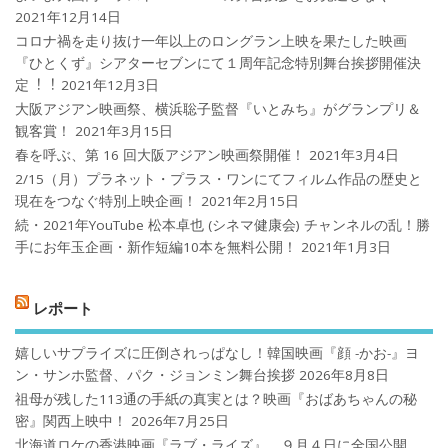
2021年12月14日
コロナ禍を⾛り抜け⼀年以上のロングラン上映を果たした映画
『ひとくず』シアターセブンにて１周年記念特別舞台挨拶開催決
定︕︕
2021年12月3日
大阪アジアン映画祭、横浜聡子監督『いとみち』がグランプリ＆
観客賞！
2021年3月15日
春を呼ぶ、第 16 回大阪アジアン映画祭開催！
2021年3月4日
2/15（月）プラネット・プラス・ワンにてフィルム作品の歴史と
現在をつなぐ特別上映企画！
2021年2月15日
続・2021年YouTube 松本卓也 (シネマ健康会) チャンネルの乱！勝
手にお年玉企画・新作短編10本を無料公開！
2021年1月3日
レポート
嬉しいサプライズに圧倒されっぱなし！韓国映画『顔 -かお-』ヨ
ン・サンホ監督、パク・ジョンミン舞台挨拶
2026年8月8日
祖母が残した113通の手紙の真実とは？映画『おばあちゃんの秘
密』関西上映中！
2026年7月25日
北海道ロケの香港映画『ラブ・ライズ』、９月４日に全国公開