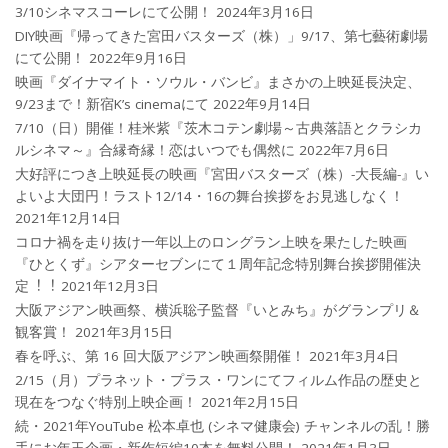
3/10シネマスコーレにて公開！
2024年3月16日
DIY映画『帰ってきた宮田バスターズ（株）」9/17、第七藝術劇場
にて公開！
2022年9月16日
映画『ダイナマイト・ソウル・バンビ』まさかの上映延長決定、
9/23まで！新宿K’s cinemaにて
2022年9月14日
7/10（日）開催！桂米紫『茨木コテン劇場～古典落語とクラシカ
ルシネマ～』合縁奇縁！恋はいつでも偶然に
2022年7月6日
大好評につき上映延長の映画『宮田バスターズ（株）-大長編-』い
よいよ大団円！ラスト12/14・16の舞台挨拶をお見逃しなく！
2021年12月14日
コロナ禍を⾛り抜け⼀年以上のロングラン上映を果たした映画
『ひとくず』シアターセブンにて１周年記念特別舞台挨拶開催決
定︕︕
2021年12月3日
大阪アジアン映画祭、横浜聡子監督『いとみち』がグランプリ＆
観客賞！
2021年3月15日
春を呼ぶ、第 16 回大阪アジアン映画祭開催！
2021年3月4日
2/15（月）プラネット・プラス・ワンにてフィルム作品の歴史と
現在をつなぐ特別上映企画！
2021年2月15日
続・2021年YouTube 松本卓也 (シネマ健康会) チャンネルの乱！勝
手にお年玉企画・新作短編10本を無料公開！
2021年1月3日