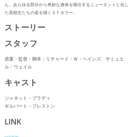
e
itt
e
k
ん、あらゆる部分から奇妙な液体を噴出するニュータントと化し
b
er
a
た高校生たちの姿を描くＳＦホラー。
o
o
ストーリー
o
k
スタッフ
原案・監督・脚本：リチャード・Ｗ・ヘインズ、サミュエ
ル・ウェイル
キャスト
ジャネット・ブラディ
ギルバート・プレストン
LINK