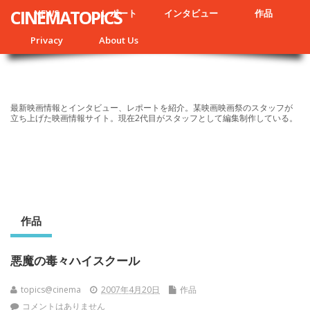
CINEMATOPICS
NEWS
レポート
インタビュー
作品
Privacy
About Us
最新映画情報とインタビュー、レポートを紹介。某映画映画祭のスタッフが
立ち上げた映画情報サイト。現在2代目がスタッフとして編集制作している。
作品
悪魔の毒々ハイスクール
topics@cinema
2007年4月20日
作品
コメントはありません