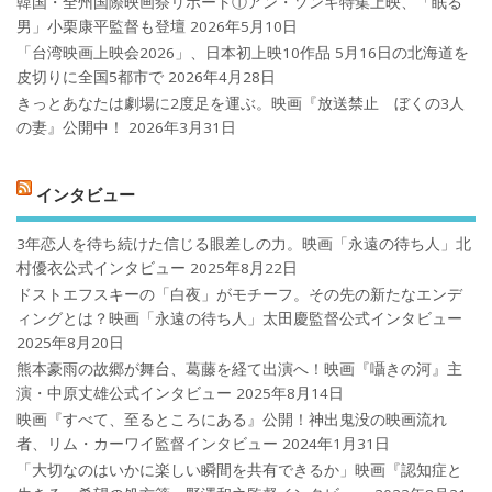
韓国・全州国際映画祭リポート①アン・ソンギ特集上映、「眠る
男」小栗康平監督も登壇
2026年5月10日
「台湾映画上映会2026」、日本初上映10作品 5月16日の北海道を
皮切りに全国5都市で
2026年4月28日
きっとあなたは劇場に2度足を運ぶ。映画『放送禁止 ぼくの3人
の妻』公開中！
2026年3月31日
インタビュー
3年恋人を待ち続けた信じる眼差しの力。映画「永遠の待ち人」北
村優衣公式インタビュー
2025年8月22日
ドストエフスキーの「白夜」がモチーフ。その先の新たなエンデ
ィングとは？映画「永遠の待ち人」太田慶監督公式インタビュー
2025年8月20日
熊本豪雨の故郷が舞台、葛藤を経て出演へ！映画『囁きの河』主
演・中原丈雄公式インタビュー
2025年8月14日
映画『すべて、至るところにある』公開！神出鬼没の映画流れ
者、リム・カーワイ監督インタビュー
2024年1月31日
「大切なのはいかに楽しい瞬間を共有できるか」映画『認知症と