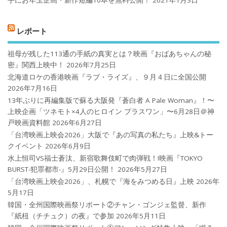
レポート
祖母が残した113通の手紙の真実とは？映画『おばあちゃんの秘
密』関西上映中！
2026年7月25日
北海道ロケの香港映画『ラブ・ライズ』、９月４日に全国公開
2026年7月16日
13年ぶりに再編集版で蘇る大阪発『蒼白者 A Pale Woman』！〜
上映企画「ツネモト×4人のヒロイン プラスワン」〜6月28日＠神
戸映画資料館
2026年6月27日
「台湾映画上映会2026」大阪で『あの写真の私たち』上映&トー
クイベント
2026年6月9日
水上恒司VS福士蒼汰、新宿歌舞伎町で肉弾戦！!映画『TOKYO
BURST-犯罪都市-』5月29日公開！
2026年5月27日
「台湾映画上映会2026」、札幌で『海をみつめる日』上映
2026年
5月17日
韓国・全州国際映画祭リポート②チャン・ゴンジェ監督、新作
『紙杻（チチュク）の夜』で参加
2026年5月11日