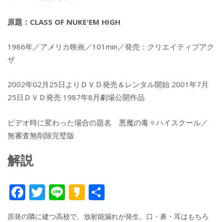
原題：CLASS OF NUKE'EM HIGH
1986年／アメリカ映画／101min／発売：クリエイティブアク
ザ
2002年02月25日よりＤＶＤ発売＆レンタル開始 2001年7月
25日ＤＶＤ発売 1987年8月劇場公開作品
ビデオ時に変わった場合の題名 悪魔の毒々ハイスクール／
無審査無削除完璧版
解説
F
T
Li
K
共
ac
w
n
a
有
原発の隣に建つ高校で、放射能漏れが発生。口・鼻・耳はもちろ