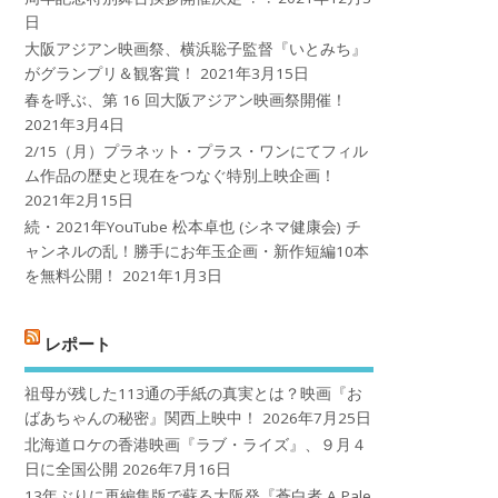
日
大阪アジアン映画祭、横浜聡子監督『いとみち』
がグランプリ＆観客賞！
2021年3月15日
春を呼ぶ、第 16 回大阪アジアン映画祭開催！
2021年3月4日
2/15（月）プラネット・プラス・ワンにてフィル
ム作品の歴史と現在をつなぐ特別上映企画！
2021年2月15日
続・2021年YouTube 松本卓也 (シネマ健康会) チ
ャンネルの乱！勝手にお年玉企画・新作短編10本
を無料公開！
2021年1月3日
レポート
祖母が残した113通の手紙の真実とは？映画『お
ばあちゃんの秘密』関西上映中！
2026年7月25日
北海道ロケの香港映画『ラブ・ライズ』、９月４
日に全国公開
2026年7月16日
13年ぶりに再編集版で蘇る大阪発『蒼白者 A Pale