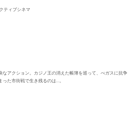
ラクティブシネマ
快なアクション。カジノ王の消えた帳簿を巡って、べガスに抗争
まった市街戦で生き残るのは…。