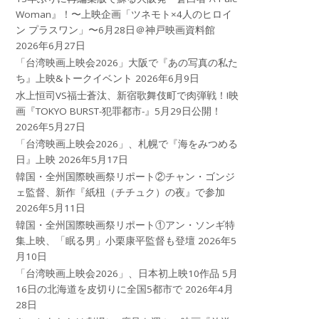
Woman』！〜上映企画「ツネモト×4人のヒロイ
ン プラスワン」〜6月28日＠神戸映画資料館
2026年6月27日
「台湾映画上映会2026」大阪で『あの写真の私た
ち』上映&トークイベント
2026年6月9日
水上恒司VS福士蒼汰、新宿歌舞伎町で肉弾戦！!映
画『TOKYO BURST-犯罪都市-』5月29日公開！
2026年5月27日
「台湾映画上映会2026」、札幌で『海をみつめる
日』上映
2026年5月17日
韓国・全州国際映画祭リポート②チャン・ゴンジ
ェ監督、新作『紙杻（チチュク）の夜』で参加
2026年5月11日
韓国・全州国際映画祭リポート①アン・ソンギ特
集上映、「眠る男」小栗康平監督も登壇
2026年5
月10日
「台湾映画上映会2026」、日本初上映10作品 5月
16日の北海道を皮切りに全国5都市で
2026年4月
28日