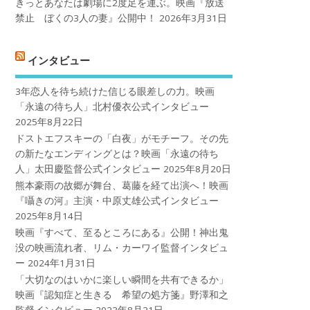
きっとあなたは劇場に2度足を運ぶ。映画『放送
禁止 ぼくの3人の妻』公開中！
2026年3月31日
インタビュー
3年恋人を待ち続けた信じる眼差しの力。映画
「永遠の待ち人」北村優衣公式インタビュー
2025年8月22日
ドストエフスキーの「白夜」がモチーフ。その先
の新たなエンディングとは？映画「永遠の待ち
人」太田慶監督公式インタビュー
2025年8月20日
熊本豪雨の故郷が舞台、葛藤を経て出演へ！映画
『囁きの河』主演・中原丈雄公式インタビュー
2025年8月14日
映画『すべて、至るところにある』公開！神出鬼
没の映画流れ者、リム・カーワイ監督インタビュ
ー
2024年1月31日
「大切なのはいかに楽しい瞬間を共有できるか」
映画『認知症と生きる 希望の処方箋』野澤和之