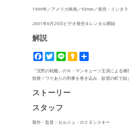
1999年／アメリカ映画／93min／発売：インタ
2001年6月20日ビデオ発売＆レンタル開始
解説
F
T
Li
K
共
ac
w
n
a
有
『沈黙の戦艦』のＮ・マンキューソ主演による痛
e
itt
e
k
勃発！ワケありの刑事を巻き込み、欲望の町で始
b
er
a
o
o
ストーリー
o
スタッフ
k
製作・監督：セルジュ・ロドヌンスキー