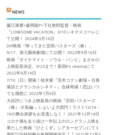
NEWS
藤江琢磨×森岡龍P×下社敦郎監督・映画
『LONESOME VACATION』3/10シネマスコーレに
て公開！
2024年3月16日
DIY映画『帰ってきた宮田バスターズ（株）」
9/17、第七藝術劇場にて公開！
2022年9月16日
映画『ダイナマイト・ソウル・バンビ』まさかの
上映延長決定、9/23まで！新宿K’s cinemaにて
2022年9月14日
7/10（日）開催！桂米紫『茨木コテン劇場～古典
落語とクラシカルシネマ～』合縁奇縁！恋はいつ
でも偶然に
2022年7月6日
大好評につき上映延長の映画『宮田バスターズ
（株）-大長編-』いよいよ大団円！ラスト12/14・
16の舞台挨拶をお見逃しなく！
2021年12月14日
コロナ禍を⾛り抜け⼀年以上のロングラン上映を
果たした映画『ひとくず』シアターセブンにて１
周年記念特別舞台挨拶開催決定︕︕
2021年12月3