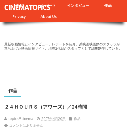
CINEMATOPICS
NEWS
レポート
インタビュー
作品
Privacy
About Us
最新映画情報とインタビュー、レポートを紹介。某映画映画祭のスタッフが
立ち上げた映画情報サイト。現在2代目がスタッフとして編集制作している。
作品
２４ＨＯＵＲＳ（アワーズ）／24時間
topics@cinema
2007年4月20日
作品
コメントはありません