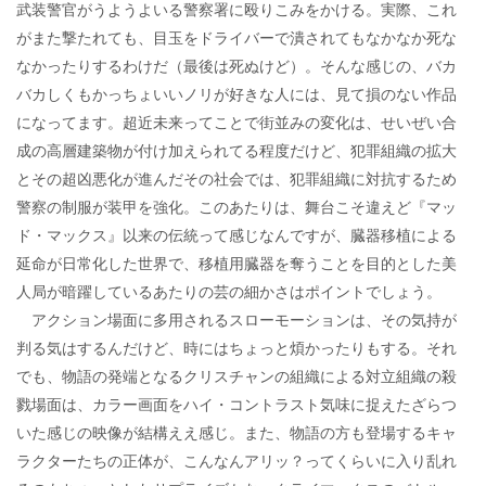
武装警官がうようよいる警察署に殴りこみをかける。実際、これ
がまた撃たれても、目玉をドライバーで潰されてもなかなか死な
なかったりするわけだ（最後は死ぬけど）。そんな感じの、バカ
バカしくもかっちょいいノリが好きな人には、見て損のない作品
になってます。超近未来ってことで街並みの変化は、せいぜい合
成の高層建築物が付け加えられてる程度だけど、犯罪組織の拡大
とその超凶悪化が進んだその社会では、犯罪組織に対抗するため
警察の制服が装甲を強化。このあたりは、舞台こそ違えど『マッ
ド・マックス』以来の伝統って感じなんですが、臓器移植による
延命が日常化した世界で、移植用臓器を奪うことを目的とした美
人局が暗躍しているあたりの芸の細かさはポイントでしょう。
アクション場面に多用されるスローモーションは、その気持が
判る気はするんだけど、時にはちょっと煩かったりもする。それ
でも、物語の発端となるクリスチャンの組織による対立組織の殺
戮場面は、カラー画面をハイ・コントラスト気味に捉えたざらつ
いた感じの映像が結構ええ感じ。また、物語の方も登場するキャ
ラクターたちの正体が、こんなんアリッ？ってくらいに入り乱れ