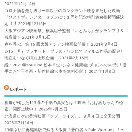
2021年12月14日
コロナ禍を⾛り抜け⼀年以上のロングラン上映を果たした映画
『ひとくず』シアターセブンにて１周年記念特別舞台挨拶開催決
定︕︕
2021年12月3日
大阪アジアン映画祭、横浜聡子監督『いとみち』がグランプリ＆
観客賞！
2021年3月15日
春を呼ぶ、第 16 回大阪アジアン映画祭開催！
2021年3月4日
2/15（月）プラネット・プラス・ワンにてフィルム作品の歴史と
現在をつなぐ特別上映企画！
2021年2月15日
続・2021年YouTube 松本卓也 (シネマ健康会) チャンネルの乱！勝
手にお年玉企画・新作短編10本を無料公開！
2021年1月3日
レポート
祖母が残した113通の手紙の真実とは？映画『おばあちゃんの秘
密』関西上映中！
2026年7月25日
北海道ロケの香港映画『ラブ・ライズ』、９月４日に全国公開
2026年7月16日
13年ぶりに再編集版で蘇る大阪発『蒼白者 A Pale Woman』！〜