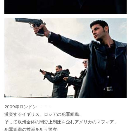
2009年ロンドン———
激突するイギリス、ロシアの犯罪組織、
そして欧州全体の闇史上制圧を企むアメリカのマフィア、
犯罪組織の撲滅を狙う警察、