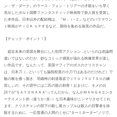
ン・ザ・ダーク』のラース・フォン・トリアーの才能をいち早く
見出したポルト国際ファンタスティック映画祭で新人賞を受賞し
た本作品。日本以外の配給権は、『Ｍ：ｉ−２』などのパラマウン
ト映画がＰＩＣＫ ＵＰするなど、期待を集める俊英の作品だ。
【チェック・ポイント！】
超近未来の英国を舞台にした犯罪アクション…というのは勿論間
違いではないのだが、妙なコミック感覚が溢れる映像世界が楽し
い作品です。なんたって、英国マフィアのボスのクリスチャン
は、日本刀（…といっても脇指程度の小刀ではあるのだけれど）で
敵の喉を掻っ捌き、羽織袴の剣道着姿でＪＹＵＪＹＵＴＳＵの練
習しぃの、その背中には二匹の龍の刺青！おまけに、キメの台
詞？が“ＳＡＹＯＮＡＲＡ”ってんだから、なんかＭＡＮＧＡエンタ
ーテイメント的（違うか−笑−）な日本趣味がニンマリさせてくれ
ます。クリスチャンの部下の殺し屋カップルは殺人の目撃者を抹
殺するために、一応普通の人間のくせに“ターミネーター”ノリで、