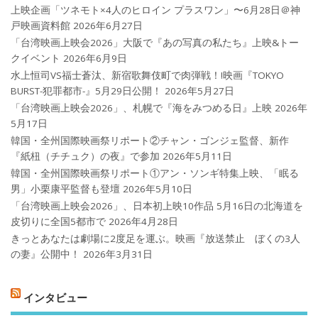
上映企画「ツネモト×4人のヒロイン プラスワン」〜6月28日＠神
戸映画資料館
2026年6月27日
「台湾映画上映会2026」大阪で『あの写真の私たち』上映&トー
クイベント
2026年6月9日
水上恒司VS福士蒼汰、新宿歌舞伎町で肉弾戦！!映画『TOKYO
BURST-犯罪都市-』5月29日公開！
2026年5月27日
「台湾映画上映会2026」、札幌で『海をみつめる日』上映
2026年
5月17日
韓国・全州国際映画祭リポート②チャン・ゴンジェ監督、新作
『紙杻（チチュク）の夜』で参加
2026年5月11日
韓国・全州国際映画祭リポート①アン・ソンギ特集上映、「眠る
男」小栗康平監督も登壇
2026年5月10日
「台湾映画上映会2026」、日本初上映10作品 5月16日の北海道を
皮切りに全国5都市で
2026年4月28日
きっとあなたは劇場に2度足を運ぶ。映画『放送禁止 ぼくの3人
の妻』公開中！
2026年3月31日
インタビュー