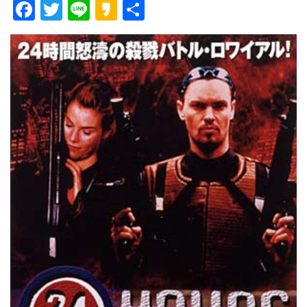
F
T
Li
K
共
ac
w
n
a
有
e
itt
e
k
b
er
a
o
o
o
k