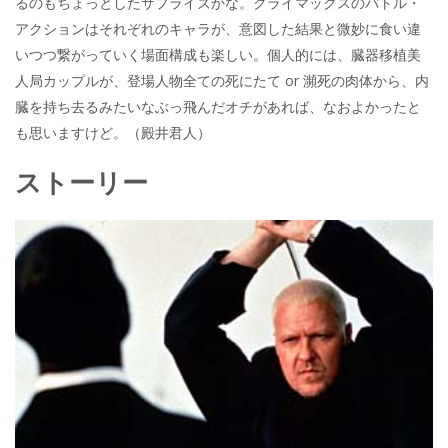
るのもちょっとしたサプライズかな。クライマックスのバトル・
アクションはそれぞれのキャラが、意図した結果と微妙に食い違
いつつ繋がっていく場面構成も楽しい。個人的には、臓器移植美
人局カップルが、登場人物全ての死にたて or 瀕死の肉体から、内
臓を持ち去るみたいなぶっ飛んだオチがあれば、なおよかったと
も思いますけど。（殿井君人）
ストーリー