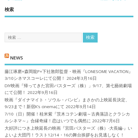
検索
NEWS
藤江琢磨×森岡龍P×下社敦郎監督・映画『LONESOME VACATION』
3/10シネマスコーレにて公開！
2024年3月16日
DIY映画『帰ってきた宮田バスターズ（株）」9/17、第七藝術劇場
にて公開！
2022年9月16日
映画『ダイナマイト・ソウル・バンビ』まさかの上映延長決定、
9/23まで！新宿K’s cinemaにて
2022年9月14日
7/10（日）開催！桂米紫『茨木コテン劇場～古典落語とクラシカ
ルシネマ～』合縁奇縁！恋はいつでも偶然に
2022年7月6日
大好評につき上映延長の映画『宮田バスターズ（株）-大長編-』い
よいよ大団円！ラスト12/14・16の舞台挨拶をお見逃しなく！