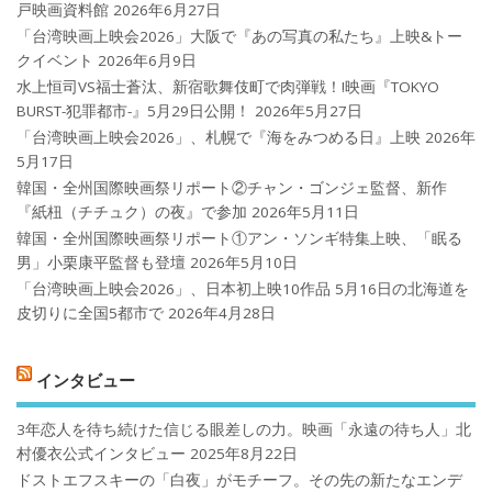
戸映画資料館
2026年6月27日
「台湾映画上映会2026」大阪で『あの写真の私たち』上映&トー
クイベント
2026年6月9日
水上恒司VS福士蒼汰、新宿歌舞伎町で肉弾戦！!映画『TOKYO
BURST-犯罪都市-』5月29日公開！
2026年5月27日
「台湾映画上映会2026」、札幌で『海をみつめる日』上映
2026年
5月17日
韓国・全州国際映画祭リポート②チャン・ゴンジェ監督、新作
『紙杻（チチュク）の夜』で参加
2026年5月11日
韓国・全州国際映画祭リポート①アン・ソンギ特集上映、「眠る
男」小栗康平監督も登壇
2026年5月10日
「台湾映画上映会2026」、日本初上映10作品 5月16日の北海道を
皮切りに全国5都市で
2026年4月28日
インタビュー
3年恋人を待ち続けた信じる眼差しの力。映画「永遠の待ち人」北
村優衣公式インタビュー
2025年8月22日
ドストエフスキーの「白夜」がモチーフ。その先の新たなエンデ