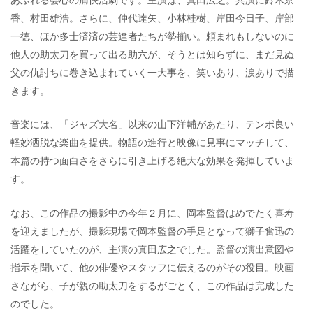
香、村田雄浩。さらに、仲代達矢、小林桂樹、岸田今日子、岸部
一徳、ほか多士済済の芸達者たちが勢揃い。頼まれもしないのに
他人の助太刀を買って出る助六が、そうとは知らずに、まだ見ぬ
父の仇討ちに巻き込まれていく一大事を、笑いあり、涙ありで描
きます。
音楽には、「ジャズ大名」以来の山下洋輔があたり、テンポ良い
軽妙洒脱な楽曲を提供。物語の進行と映像に見事にマッチして、
本篇の持つ面白さをさらに引き上げる絶大な効果を発揮していま
す。
なお、この作品の撮影中の今年２月に、岡本監督はめでたく喜寿
を迎えましたが、撮影現場で岡本監督の手足となって獅子奮迅の
活躍をしていたのが、主演の真田広之でした。監督の演出意図や
指示を聞いて、他の俳優やスタッフに伝えるのがその役目。映画
さながら、子が親の助太刀をするがごとく、この作品は完成した
のでした。