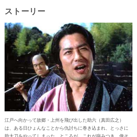
ストーリー
江戸へ向かって故郷・上州を飛び出した助六（真田広之）
は、ある日ひょんなことから仇討ちに巻き込まれ、とっさに
助太刀をやってしまった。ところが、これが病みつき。偉そ