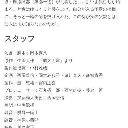
役・榊原織部（岸部一徳）が到着した。いよいよ仇討ちが始
まる。片倉はゆっくりと腰を上げ、自分が入る予定の棺桶
に、そっと一輪の菊を投げ入れた。この侍が実の父親とは、
助六はまだ知らないのだが…
スタッフ
監督・脚本：岡本喜八
原作：生田大作 「助太刀屋」より
製作総指揮：中村雅哉
企画：西岡善信・岡本みね子・猿川直人・森知貴秀
製作：豊 忠雄・宮内正喜
プロデューサー：石丸省一郎・西村維樹・藤倉 博
撮影：加藤雄大美術：西岡善信
照明：中岡源権
録音：横野一氏工
調音：神保小四郎
編集：川島章正