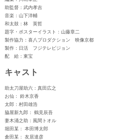
助監督：武内孝吉
音楽：山下洋輔
和太鼓：林 英哲
題字・ポスターイラスト：山藤章二
製作協力：喜八プロダクション 映像京都
製作：日活 フジテレビジョン
配 給：東宝
キャスト
助太刀屋助六：真田広之
お仙： 鈴木京香
太郎：村田雄浩
脇屋新九郎： 鶴見辰吾
妻木涌之助：風間トオル
堀田某： 本田博太郎
倉田某： 友居達彦