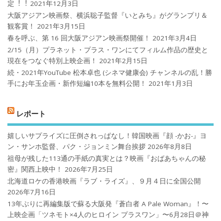
定︕︕
2021年12月3日
大阪アジアン映画祭、横浜聡子監督『いとみち』がグランプリ＆
観客賞！
2021年3月15日
春を呼ぶ、第 16 回大阪アジアン映画祭開催！
2021年3月4日
2/15（月）プラネット・プラス・ワンにてフィルム作品の歴史と
現在をつなぐ特別上映企画！
2021年2月15日
続・2021年YouTube 松本卓也 (シネマ健康会) チャンネルの乱！勝
手にお年玉企画・新作短編10本を無料公開！
2021年1月3日
レポート
嬉しいサプライズに圧倒されっぱなし！韓国映画『顔 -かお-』ヨ
ン・サンホ監督、パク・ジョンミン舞台挨拶
2026年8月8日
祖母が残した113通の手紙の真実とは？映画『おばあちゃんの秘
密』関西上映中！
2026年7月25日
北海道ロケの香港映画『ラブ・ライズ』、９月４日に全国公開
2026年7月16日
13年ぶりに再編集版で蘇る大阪発『蒼白者 A Pale Woman』！〜
上映企画「ツネモト×4人のヒロイン プラスワン」〜6月28日＠神