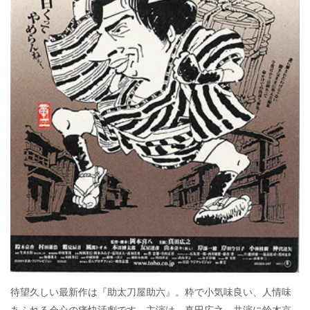
待望久しい最新作は『助太刀屋助六』。粋で小気味良い、人情味
あふれる会心の痛快活劇です。主演は、真田広之。共演に鈴木京