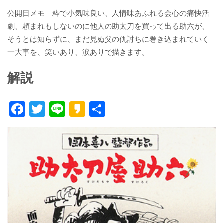
公開日メモ 粋で小気味良い、人情味あふれる会心の痛快活
劇、頼まれもしないのに他人の助太刀を買って出る助六が、
そうとは知らずに、まだ見ぬ父の仇討ちに巻き込まれていく
一大事を、笑いあり、涙ありで描きます。
解説
F
T
Li
K
共
ac
w
n
a
有
e
itt
e
k
b
er
a
o
o
o
k