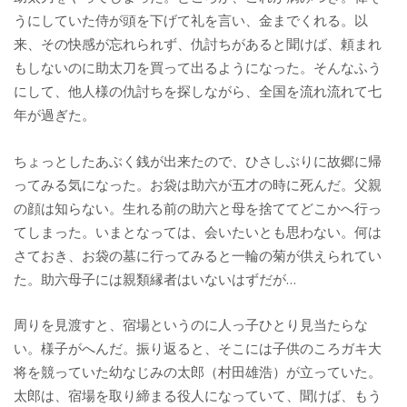
うにしていた侍が頭を下げて礼を言い、金までくれる。以
来、その快感が忘れられず、仇討ちがあると聞けば、頼まれ
もしないのに助太刀を買って出るようになった。そんなふう
にして、他人様の仇討ちを探しながら、全国を流れ流れて七
年が過ぎた。
ちょっとしたあぶく銭が出来たので、ひさしぶりに故郷に帰
ってみる気になった。お袋は助六が五才の時に死んだ。父親
の顔は知らない。生れる前の助六と母を捨ててどこかへ行っ
てしまった。いまとなっては、会いたいとも思わない。何は
さておき、お袋の墓に行ってみると一輪の菊が供えられてい
た。助六母子には親類縁者はいないはずだが…
周りを見渡すと、宿場というのに人っ子ひとり見当たらな
い。様子がへんだ。振り返ると、そこには子供のころガキ大
将を競っていた幼なじみの太郎（村田雄浩）が立っていた。
太郎は、宿場を取り締まる役人になっていて、聞けば、もう