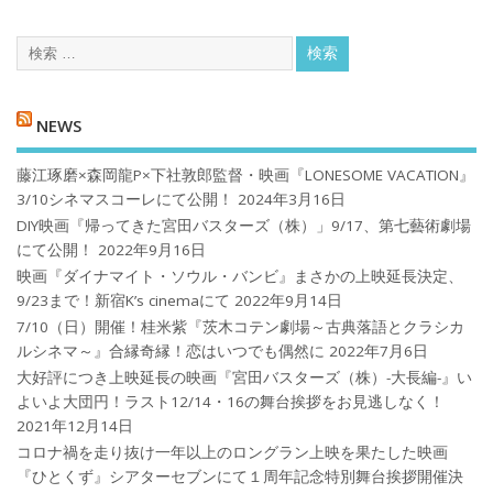
NEWS
藤江琢磨×森岡龍P×下社敦郎監督・映画『LONESOME VACATION』
3/10シネマスコーレにて公開！
2024年3月16日
DIY映画『帰ってきた宮田バスターズ（株）」9/17、第七藝術劇場
にて公開！
2022年9月16日
映画『ダイナマイト・ソウル・バンビ』まさかの上映延長決定、
9/23まで！新宿K’s cinemaにて
2022年9月14日
7/10（日）開催！桂米紫『茨木コテン劇場～古典落語とクラシカ
ルシネマ～』合縁奇縁！恋はいつでも偶然に
2022年7月6日
大好評につき上映延長の映画『宮田バスターズ（株）-大長編-』い
よいよ大団円！ラスト12/14・16の舞台挨拶をお見逃しなく！
2021年12月14日
コロナ禍を⾛り抜け⼀年以上のロングラン上映を果たした映画
『ひとくず』シアターセブンにて１周年記念特別舞台挨拶開催決