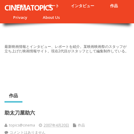
CINEMATOPICS
NEWS
レポート
インタビュー
作品
Privacy
About Us
最新映画情報とインタビュー、レポートを紹介。某映画映画祭のスタッフが
立ち上げた映画情報サイト。現在2代目がスタッフとして編集制作している。
作品
助太刀屋助六
topics@cinema
2007年4月20日
作品
コメントはありません