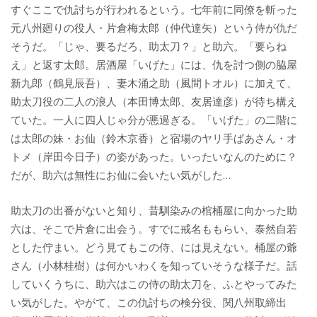
すぐここで仇討ちが行われるという。七年前に同僚を斬った
元八州廻りの役人・片倉梅太郎（仲代達矢）という侍が仇だ
そうだ。「じゃ、要るだろ、助太刀？」と助六。「要らね
え」と返す太郎。居酒屋「いげた」には、仇を討つ側の脇屋
新九郎（鶴見辰吾）、妻木涌之助（風間トオル）に加えて、
助太刀役の二人の浪人（本田博太郎、友居達彦）が待ち構え
ていた。一人に四人じゃ分が悪過ぎる。「いげた」の二階に
は太郎の妹・お仙（鈴木京香）と宿場のヤリ手ばあさん・オ
トメ（岸田今日子）の姿があった。いったいなんのために？
だが、助六は無性にお仙に会いたい気がした…
助太刀の出番がないと知り、昔馴染みの棺桶屋に向かった助
六は、そこで片倉に出会う。すでに戒名ももらい、泰然自若
とした佇まい。どう見てもこの侍、には見えない。桶屋の爺
さん（小林桂樹）は何かいわくを知っていそうな様子だ。話
していくうちに、助六はこの侍の助太刀を、ふとやってみた
い気がした。やがて、この仇討ちの検分役、関八州取締出