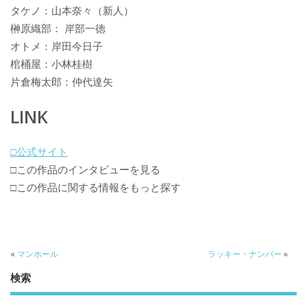
タケノ：山本奈々（新人）
榊原織部： 岸部一徳
オトメ：岸田今日子
棺桶屋：小林桂樹
片倉梅太郎：仲代達矢
LINK
□公式サイト
□この作品のインタビューを見る
□この作品に関する情報をもっと探す
«
マンホール
ラッキー・ナンバー
»
検索