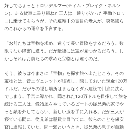
好しでちょっとトロいデルマー(ティム・ブレイク・ネルソ
ン)。走る貨車に乗り損ねた三人は、通りがかった手動卜ロッ
コに乗せてもらうが、その運転手の盲目の老人が、突然彼ら
のこれからの運命を予言する。
「お前たちは宝物を求め、遠くて長い冒険をするだろう。数
限りない障害に遭う。だが最後には宝が見つかるだろう。し
かしそれはお前たちの求めた宝物とは違うのだ」
そう、彼らは今まさに「宝物」を探す旅へ出たところ。その
宝物とは、昔エヴェレットが強盗し、隠しておいた現金120万
ドルだ。だがその隠し場所はまもなくダム建設で川底に沈ん
でしまう。予言に導かれ、隠された120万ドルを目指して旅を
続ける三人は、鍛冶屋をやっているビートの従兄弟の家でや
っと鎖を外してもらい、新しい服を手に入れる。だが三人が
寝ている間に、従兄弟は懸賞金目当てに、彼らのことを保安
官に通報していた。間一髪というとき、従兄弟の息子が自動