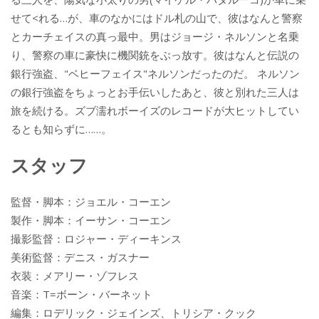
せて<れる…が、車のなかにはドル札の山で、彼はなんと警察
とカーチェイスの真っ最中。男はジョージ・ネルソンと名乗
り、警察の車に豪快に機関銃をぶっ放す。彼はなんと伝説の
銀行強盗、"ベヒーフェイス"ネルソンだったのだ。 ネルソン
の銀行強盗をちょっとお手伝いしたあと、彼と別れた三人は
旅を続ける。ズブ濡れボーイズのレコードが大ヒットしてい
るとも知らずに……。
スタッフ
監督・脚本：ジョエル・コーエン
製作・脚本：イーサン・コーエン
撮影監督：ロジャー・ディーキンス
美術監督：デニス・ガスナー
衣装：メアリー・ゾフレス
音楽：T=ボーン・バーネット
編集：ロデリック・ジェインズ、トリシア・クック