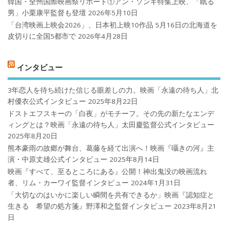
韓国・全州国際映画祭リポート①アン・ソンギ特集上映、「眠る
男」小栗康平監督も登壇
2026年5月10日
「台湾映画上映会2026」、日本初上映10作品 5月16日の北海道を
皮切りに全国5都市で
2026年4月28日
インタビュー
3年恋人を待ち続けた信じる眼差しの力。映画「永遠の待ち人」北
村優衣公式インタビュー
2025年8月22日
ドストエフスキーの「白夜」がモチーフ。その先の新たなエンデ
ィングとは？映画「永遠の待ち人」太田慶監督公式インタビュー
2025年8月20日
熊本豪雨の故郷が舞台、葛藤を経て出演へ！映画『囁きの河』主
演・中原丈雄公式インタビュー
2025年8月14日
映画『すべて、至るところにある』公開！神出鬼没の映画流れ
者、リム・カーワイ監督インタビュー
2024年1月31日
「大切なのはいかに楽しい瞬間を共有できるか」映画『認知症と
生きる 希望の処方箋』野澤和之監督インタビュー
2023年8月21
日