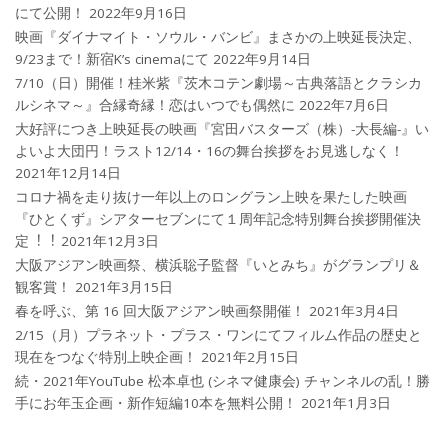
にて公開！
2022年9月16日
映画『ダイナマイト・ソウル・バンビ』まさかの上映延長決定、
9/23まで！新宿K’s cinemaにて
2022年9月14日
7/10（日）開催！桂米紫『茨木コテン劇場～古典落語とクラシカ
ルシネマ～』合縁奇縁！恋はいつでも偶然に
2022年7月6日
大好評につき上映延長の映画『宮田バスターズ（株）-大長編-』い
よいよ大団円！ラスト12/14・16の舞台挨拶をお見逃しなく！
2021年12月14日
コロナ禍を⾛り抜け⼀年以上のロングラン上映を果たした映画
『ひとくず』シアターセブンにて１周年記念特別舞台挨拶開催決
定︕︕
2021年12月3日
大阪アジアン映画祭、横浜聡子監督『いとみち』がグランプリ＆
観客賞！
2021年3月15日
春を呼ぶ、第 16 回大阪アジアン映画祭開催！
2021年3月4日
2/15（月）プラネット・プラス・ワンにてフィルム作品の歴史と
現在をつなぐ特別上映企画！
2021年2月15日
続・2021年YouTube 松本卓也 (シネマ健康会) チャンネルの乱！勝
手にお年玉企画・新作短編10本を無料公開！
2021年1月3日