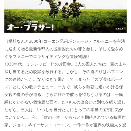
《構想なんと3000年!コーエン兄弟がジョージ・クルーニーを主演
に迎えて贈る最新作!!3人の脱掛囚たちの罪と赦し、そして愛をめ
ぐるファニーでエキサイティングな冒険物語!》
1930年代、ミシシッピー州の片田舎。3人の囚人たちは、宝の山を
探し当てるため脱獄を敢行する。しかし、その道のりはハプニン
グの連続だった。なりゆきで果たしてしまった『ズブ濡れボーイ
ズ』としての歌手デヒュー。一方で、彼らを執勘に追いかける保
安官の魔の手が迫る。さらに旅路で彼らを待ちうけるのは、一筋
縄じゃいかない個性豊な面々。た<さんの出会いと別れを繰り返し
ながら、三人は、いつしか自分たちにとっての本当の宝初に気が
ついてい<…。 今、「次の一本」がもっとも期待されている映画作
家、ジョエル&イーサン・コーエン。一作一作が世界の映画人を驚