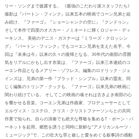
リー・ソングまで披露する。 《最強のこだわり派スタッフたち》
撮影は『バートン・フィンク』以来五本の映画でコーン兄弟と組
み続け、『ファーゴ』『ショーシャンクの空に』『クンドゥン』
そして本作で四度のオスカー・ノミネートに輝くロジャー・ディ
ーキンス。 美術のデニス・ガスナーは『ミラーズ・クロッシン
グ』『バートン・フィンク』でもコーエン兄弟を支えた名手。今
回は『未来は今』以来の久々の復帰となる。30年代の南部の雰囲
気をリアルにかもし出す衣装は、『ファーゴ』以来三本連続のコ
ーエン作品となるメアリー・ゾフレス。編集のロドリック・ジェ
インズは、兄弟の第一作『ブラッド・シンプル』以来の盟友。同
じく編集のトリシア・クックも、『ファーゴ』以来兄弟の映画に
関わり続けている。 そしてこの映画の魂それは古きよき南部の心
を響かせる音楽。コーエン兄弟は作曲家、プロデューサーとして
エルヴィス・コステロ、クリス・クリストファーソンらとの共同
作業で知られ、自らの演奏でも絶大な尊敬を集めるT・ボーン・バ
ーネットを起用。郷愁を誘うと同時に新鮮な"アメリカンルーツ・
ミュージック"で、この壮大な罪と赦しと愛をめぐる叙事詩の感動