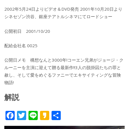
2002年5月24日よりビデオ＆DVD発売 2001年10月20日より
シネセゾン渋谷、銀座テアトルシネマにてロードショー
公開初日 2001/10/20
配給会社名 0025
公開日メモ 構想なんと3000年!コーエン兄弟がジョージ・ク
ルーニーを主演に迎えて贈る最新作!!3人の脱掛囚たちの罪と
赦し、そして愛をめぐるファニーでエキサイティングな冒険
物語!
解説
F
T
Li
K
共
ac
w
n
a
有