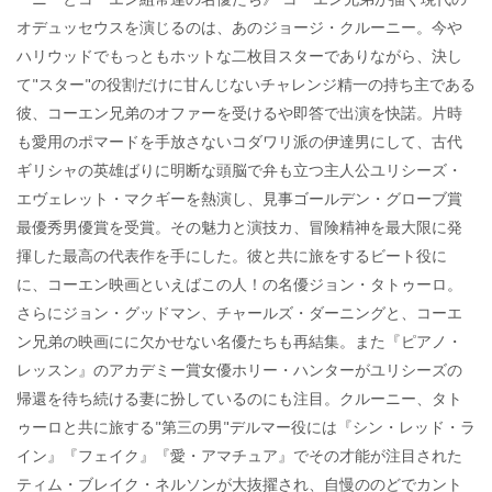
オデュッセウスを演じるのは、あのジョージ・クルーニー。今や
ハリウッドでもっともホットな二枚目スターでありながら、決し
て"スター"の役割だけに甘んじないチャレンジ精一の持ち主である
彼、コーエン兄弟のオファーを受けるや即答で出演を快諾。片時
も愛用のポマードを手放さないコダワリ派の伊達男にして、古代
ギリシャの英雄ばりに明断な頭脳で弁も立つ主人公ユリシーズ・
エヴェレット・マクギーを熱演し、見事ゴールデン・グローブ賞
最優秀男優賞を受賞。その魅力と演技カ、冒険精神を最大限に発
揮した最高の代表作を手にした。彼と共に旅をするビート役に
に、コーエン映画といえばこの人！の名優ジョン・タトゥーロ。
さらにジョン・グッドマン、チャールズ・ダーニングと、コーエ
ン兄弟の映画にに欠かせない名優たちも再結集。また『ピアノ・
レッスン』のアカデミー賞女優ホリー・ハンターがユリシーズの
帰還を待ち続ける妻に扮しているのにも注目。クルーニー、タト
ゥーロと共に旅する"第三の男"デルマー役には『シン・レッド・ラ
イン』『フェイク』『愛・アマチュア』でその才能が注目された
ティム・ブレイク・ネルソンが大抜擢され、自慢ののどでカント