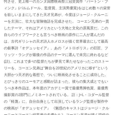
愕させ、史上唯一のカンヌ国際映画祭三冠受賞作『パートン・フ
ィンク』(パルムドール、監督賞、主演男優賞)をはじめ数々の栄誉
を欲しいままにしてきた天才兄弟が、今度ほジョージ・クルーニ
ーを主演に、壮大な冒険物語を完成させた。 コーエン兄弟の一貫
したテーマ、それはアメリカという大地と文化の原風景だ。この
自らのライフワークとも言うべき映画の原作に二人が選んだの
は、古代ギリシャの天才詩人ホメロスが描く世界最古にして最高
の叙事詩『オデュッセイア』。あの『メトロポリス』の巨匠、フ
リッツ・ラングが最後の作品のテーマに選んで未完に終わるなど
(註)、これまで多<の監督たちが夢見て果たせなかったこのストー
リーを、コーエン兄弟は"舞台を20世紀のアメリカに移す"という
大胆かつ天才的な着想で、ついに映画化させることに成功した。
とびっきりのユーモアと感動が詰まった、彼らの集大成とでもい
うべき本作品ほ、本年度のアカデミー賞で最優秀脚色賞、最優秀
撮影賞の2部門にノミネートされている。 註：J=L・コダール監督
の『軽蔑』に、自分自身として出演しているラング監督が製作中
の映画が『オデュッセイア』 《魅惑のキャストはジョージ・クル
ーニーとコーエン組常連の名優たち》 コーエン兄弟が描く現代の