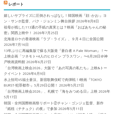
レポート
嬉しいサプライズに圧倒されっぱなし！韓国映画『顔 -かお-』ヨ
ン・サンホ監督、パク・ジョンミン舞台挨拶
2026年8月8日
祖母が残した113通の手紙の真実とは？映画『おばあちゃんの秘
密』関西上映中！
2026年7月25日
北海道ロケの香港映画『ラブ・ライズ』、９月４日に全国公開
2026年7月16日
13年ぶりに再編集版で蘇る大阪発『蒼白者 A Pale Woman』！〜
上映企画「ツネモト×4人のヒロイン プラスワン」〜6月28日＠神
戸映画資料館
2026年6月27日
「台湾映画上映会2026」大阪で『あの写真の私たち』上映&トー
クイベント
2026年6月9日
水上恒司VS福士蒼汰、新宿歌舞伎町で肉弾戦！!映画『TOKYO
BURST-犯罪都市-』5月29日公開！
2026年5月27日
「台湾映画上映会2026」、札幌で『海をみつめる日』上映
2026年
5月17日
韓国・全州国際映画祭リポート②チャン・ゴンジェ監督、新作
『紙杻（チチュク）の夜』で参加
2026年5月11日