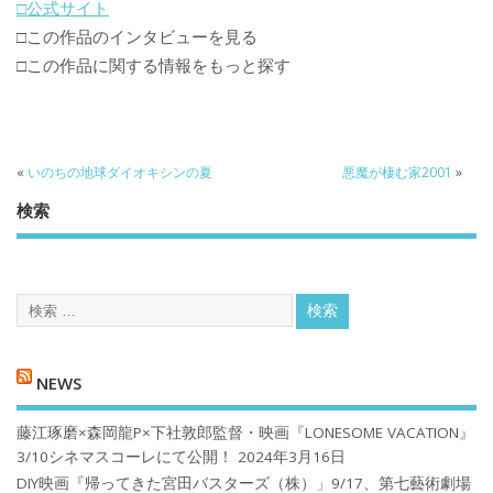
□公式サイト
□この作品のインタビューを見る
□この作品に関する情報をもっと探す
«
いのちの地球ダイオキシンの夏
悪魔が棲む家2001
»
検索
NEWS
藤江琢磨×森岡龍P×下社敦郎監督・映画『LONESOME VACATION』
3/10シネマスコーレにて公開！
2024年3月16日
DIY映画『帰ってきた宮田バスターズ（株）」9/17、第七藝術劇場