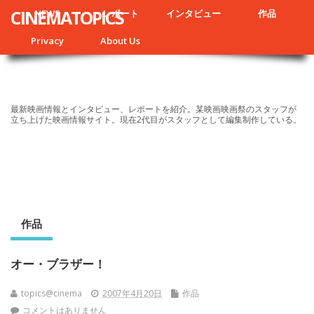
CINEMATOPICS
NEWS
レポート
インタビュー
作品
Privacy
About Us
最新映画情報とインタビュー、レポートを紹介。某映画映画祭のスタッフが
立ち上げた映画情報サイト。現在2代目がスタッフとして編集制作している。
作品
オー・ブラザー！
topics@cinema
2007年4月20日
作品
コメントはありません