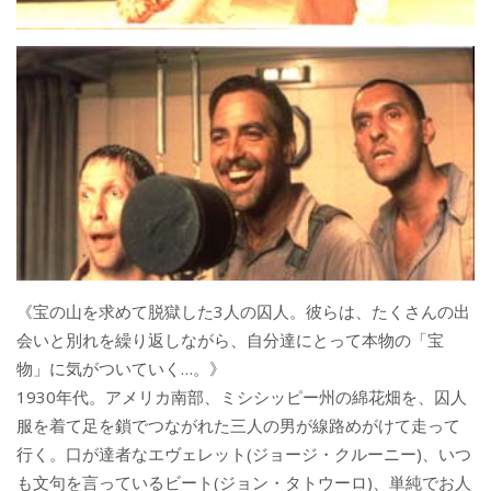
《宝の山を求めて脱獄した3人の囚人。彼らは、たくさんの出
会いと別れを繰り返しながら、自分達にとって本物の「宝
物」に気がついていく…。》
1930年代。アメリカ南部、ミシシッピー州の綿花畑を、囚人
服を着て足を鎖でつながれた三人の男が線路めがけて走って
行く。口が達者なエヴェレット(ジョージ・クルーニー)、いつ
も文句を言っているビート(ジョン・タトウーロ)、単純でお人