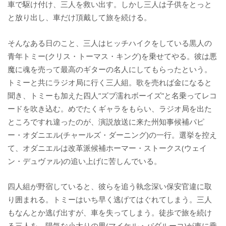
車で駆け付け、三人を救い出す。しかし三人は子供をとっと
と放り出し、車だけ頂戴して旅を続ける。
そんなある日のこと、三人はヒッチハイクをしている黒人の
青年トミー(クリス・トーマス・キング)を乗せてやる。彼は悪
魔に魂を売って最高のギターの名人にしてもらったという。
トミーと共にラジオ局に行く三人組。歌を売れば金になると
聞き、トミーも加えた四人”ズブ濡れボーイズ”と名乗ってレコ
ードを吹き込む。めでたくギャラをもらい、ラジオ局を出た
ところですれ違ったのが、演説放送に来た州知事候補パピ
ー・オダニエル(チャールズ・ダーニング)の一行。選挙を控え
て、オダニエルは改革派候補ホーマー・ストークス(ウェイ
ン・デュヴァル)の追い上げに苦しんでいる。
四人組が野宿していると、彼らを追う執念深い保安官違に取
り囲まれる。トミーはいち早く逃げてはぐれてしまう。三人
もなんとか逃げ出すが、車を失ってしまう。徒歩で旅を続け
る三人を、陽気な小太りの男(マイケル・バダルーコ)が車に乗