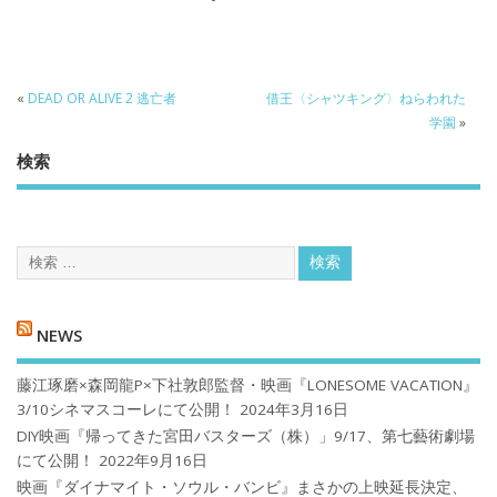
«
DEAD OR ALIVE 2 逃亡者
借王〈シャツキング〉ねらわれた
学園
»
検索
NEWS
藤江琢磨×森岡龍P×下社敦郎監督・映画『LONESOME VACATION』
3/10シネマスコーレにて公開！
2024年3月16日
DIY映画『帰ってきた宮田バスターズ（株）」9/17、第七藝術劇場
にて公開！
2022年9月16日
映画『ダイナマイト・ソウル・バンビ』まさかの上映延長決定、