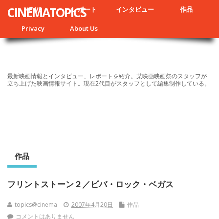
CINEMATOPICS
NEWS
レポート
インタビュー
作品
Privacy
About Us
最新映画情報とインタビュー、レポートを紹介。某映画映画祭のスタッフが
立ち上げた映画情報サイト。現在2代目がスタッフとして編集制作している。
作品
フリントストーン２／ビバ・ロック・ベガス
topics@cinema
2007年4月20日
作品
コメントはありません