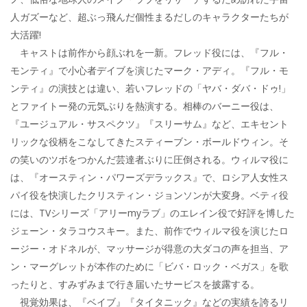
人ガズーなど、超ぶっ飛んだ個性まるだしのキャラクターたちが
大活躍!
キャストは前作から顔ぶれを一新。フレッド役には、『フル・
モンティ』で小心者デイブを演じたマーク・アディ。『フル・モ
ンティ』の演技とは違い、若いフレッドの「ヤバ・ダバ・ドゥ!」
とファイトー発の元気ぶりを熱演する。相棒のバーニー役は、
『ユージュアル・サスペクツ』『スリーサム』など、エキセント
リックな役柄をこなしてきたスティーブン・ボールドウィン。そ
の笑いのツボをつかんだ芸達者ぶりに圧倒される。ウィルマ役に
は、『オースティン・パワーズデラックス』で、ロシア人女性ス
パイ役を快演したクリスティン・ジョンソンが大変身。ベティ役
には、TVシリーズ「アリーmyラブ」のエレイン役で好評を博した
ジェーン・タラコウスキー。また、前作でウィルマ役を演じたロ
ージー・オドネルが、マッサージが得意の大ダコの声を担当、ア
ン・マーグレットが本作のために「ビバ・ロック・ベガス」を歌
ったりと、すみずみまで行き届いたサービスを披露する。
視覚効果は、『ベイブ』『タイタニック』などの実績を誇るリ