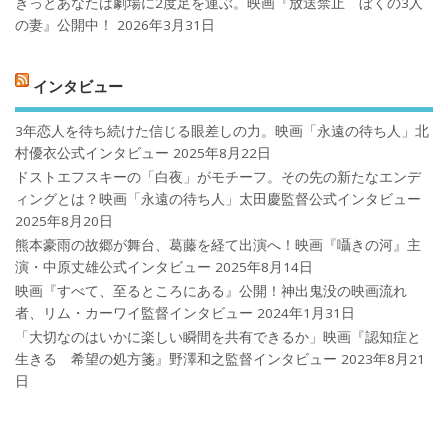
きっとあなたは劇場に2度足を運ぶ。映画『放送禁止 ぼくの3人
の妻』公開中！
2026年3月31日
インタビュー
3年恋人を待ち続けた信じる眼差しの力。映画「永遠の待ち人」北
村優衣公式インタビュー
2025年8月22日
ドストエフスキーの「白夜」がモチーフ。その先の新たなエンデ
ィングとは？映画「永遠の待ち人」太田慶監督公式インタビュー
2025年8月20日
熊本豪雨の故郷が舞台、葛藤を経て出演へ！映画『囁きの河』主
演・中原丈雄公式インタビュー
2025年8月14日
映画『すべて、至るところにある』公開！神出鬼没の映画流れ
者、リム・カーワイ監督インタビュー
2024年1月31日
「大切なのはいかに楽しい瞬間を共有できるか」映画『認知症と
生きる 希望の処方箋』野澤和之監督インタビュー
2023年8月21
日