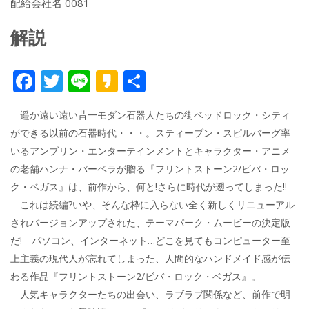
配給会社名 0081
解説
F
T
Li
K
共
ac
w
n
a
有
遥か遠い遠い昔一モダン石器人たちの街ベッドロック・シティ
e
itt
e
k
ができる以前の石器時代・・・。スティーブン・スピルバーグ率
b
er
a
いるアンブリン・エンターテインメントとキャラクター・アニメ
o
o
の老舗ハンナ・バーベラが贈る『フリントストーン2/ビバ・ロッ
o
ク・ベガス』は、前作から、何と!さらに時代が遡ってしまった!!
これは続編?いや、そんな枠に入らない全く新しくリニューアル
k
されバージョンアップされた、テーマパーク・ムービーの決定版
だ! パソコン、インターネット…どこを見てもコンピューター至
上主義の現代人が忘れてしまった、人間的なハンドメイド感が伝
わる作品『フリントストーン2/ビバ・ロック・ベガス』。
人気キャラクターたちの出会い、ラブラブ関係など、前作で明