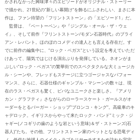
かされなかった興味津々のエピソードがオリジナル・ストーリー
で描かれ、21世紀の”新しい幕開け”を飾るにふさわしい、まさに本
作は、ファン待望の「フリントストーン」の「エピソード1」だ。
監督は、『ベ一トーベン』や『ジングル・オール・ザ・ウェ
イ』、そして前作『フリントストーン/モダン石器時代』のブライ
アン・レバント。ほのぼのコメディの達人とも言える存在だ。す
でに前作の編集中に、”ロック・ベガス”という設定を考えていただ
けあって、陽気ではじける演出ぶりを発揮している。ネオンがま
ぶしい”ロック・ベガス”の繁華街でのスペクタクルな大ミュージカ
ル・シーンや、フレッドもステージに立つゴージャスなパフォー
マンス、さらに、石器仕様のギャンブル・マシーンの数々は、現
在のラス・ベガスも驚く、ビバなユニークさと楽しさ。『アメリ
カン・グラフティ』さながらのローラースケート・ガールスがオ
ーダーをとるバーガー・ショップ”ブロンコ・キング”。高級車のキ
ャデロック。イギリスからやって来たロック・バンド”ミック・ジ
ャギー(ノコギリの歯のような岩という意味)＆ザ・ストーンズ(石
器人)”たち。その他、フリントストーン家のペットとなる恐竜ディ
ノ、低俗な地球人のメイク・ラブをリサーチするため訪れた宇宙