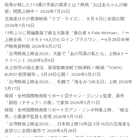
祖母が残した113通の手紙の真実とは？映画『おばあちゃんの秘
密』関西上映中！
2026年7月25日
北海道ロケの香港映画『ラブ・ライズ』、９月４日に全国公開
2026年7月16日
13年ぶりに再編集版で蘇る大阪発『蒼白者 A Pale Woman』！〜
上映企画「ツネモト×4人のヒロイン プラスワン」〜6月28日＠神
戸映画資料館
2026年6月27日
「台湾映画上映会2026」大阪で『あの写真の私たち』上映&トー
クイベント
2026年6月9日
水上恒司VS福士蒼汰、新宿歌舞伎町で肉弾戦！!映画『TOKYO
BURST-犯罪都市-』5月29日公開！
2026年5月27日
「台湾映画上映会2026」、札幌で『海をみつめる日』上映
2026年
5月17日
韓国・全州国際映画祭リポート②チャン・ゴンジェ監督、新作
『紙杻（チチュク）の夜』で参加
2026年5月11日
韓国・全州国際映画祭リポート①アン・ソンギ特集上映、「眠る
男」小栗康平監督も登壇
2026年5月10日
「台湾映画上映会2026」、日本初上映10作品 5月16日の北海道を
皮切りに全国5都市で
2026年4月28日