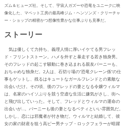
ズム＆ヒューズ社。そして、宇宙人ガズーや恐竜をユニークに映
像化した、マペット工房の最高峰ジム・ヘンソンズ・クリーチャ
ー・ショップの精密かつ想像性豊かな仕事ぶりも見事だ。
ストーリー
気は優しくて力持ち、義理人情に厚いイケてる男フレッ
ド・フリントストーン。ハメを外すと暴走する若き独身男。
そのフレッドの起こす騒動に巻き込まれる親友バーニーも、
おちゃめな独身だ。2人は、石切り場の”恐竜クレーン係”の仕
事もゲットし、残るはキュートなガールフレンドとの素敵な
出会いだけ。その頃、後のフレッドの妻となる令嬢ウィルマ
は、名家のハイソぶりを競う空虚な生活に嫌気がさし、街へ
と飛び出していった。そして、フレッドとウィルマの運命の
出会いが…。バーニーも後の妻となるベティといい雰囲気だ。
しかし、恋には邪魔者が付き物だ。ウィルマと結婚して、彼
女の家の財産を狙う高ピー男チップ・ロックフェラーが暗躍