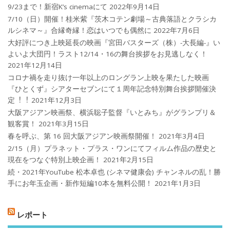
9/23まで！新宿K’s cinemaにて
2022年9月14日
7/10（日）開催！桂米紫『茨木コテン劇場～古典落語とクラシカ
ルシネマ～』合縁奇縁！恋はいつでも偶然に
2022年7月6日
大好評につき上映延長の映画『宮田バスターズ（株）-大長編-』い
よいよ大団円！ラスト12/14・16の舞台挨拶をお見逃しなく！
2021年12月14日
コロナ禍を⾛り抜け⼀年以上のロングラン上映を果たした映画
『ひとくず』シアターセブンにて１周年記念特別舞台挨拶開催決
定︕︕
2021年12月3日
大阪アジアン映画祭、横浜聡子監督『いとみち』がグランプリ＆
観客賞！
2021年3月15日
春を呼ぶ、第 16 回大阪アジアン映画祭開催！
2021年3月4日
2/15（月）プラネット・プラス・ワンにてフィルム作品の歴史と
現在をつなぐ特別上映企画！
2021年2月15日
続・2021年YouTube 松本卓也 (シネマ健康会) チャンネルの乱！勝
手にお年玉企画・新作短編10本を無料公開！
2021年1月3日
レポート