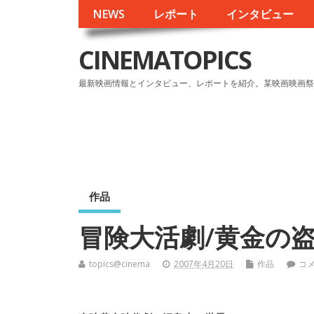
NEWS
レポート
インタビュー
CINEMATOPICS
最新映画情報とインタビュー、レポートを紹介。某映画映画祭
作品
冒険大活劇/黄金の
topics@cinema
2007年4月20日
作品
コ