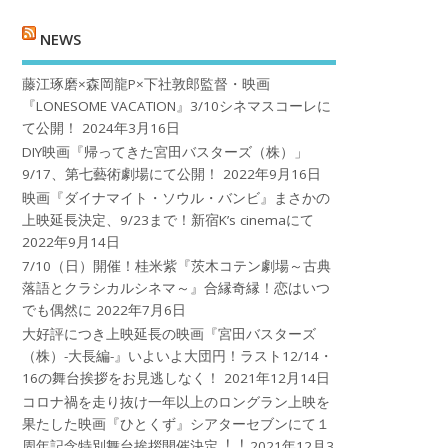
NEWS
藤江琢磨×森岡龍P×下社敦郎監督・映画
『LONESOME VACATION』3/10シネマスコーレに
て公開！
2024年3月16日
DIY映画『帰ってきた宮田バスターズ（株）」
9/17、第七藝術劇場にて公開！
2022年9月16日
映画『ダイナマイト・ソウル・バンビ』まさかの
上映延長決定、9/23まで！新宿K’s cinemaにて
2022年9月14日
7/10（日）開催！桂米紫『茨木コテン劇場～古典
落語とクラシカルシネマ～』合縁奇縁！恋はいつ
でも偶然に
2022年7月6日
大好評につき上映延長の映画『宮田バスターズ
（株）-大長編-』いよいよ大団円！ラスト12/14・
16の舞台挨拶をお見逃しなく！
2021年12月14日
コロナ禍を⾛り抜け⼀年以上のロングラン上映を
果たした映画『ひとくず』シアターセブンにて１
周年記念特別舞台挨拶開催決定︕︕
2021年12月3