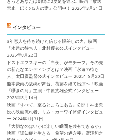
きっとあなたは劇場に2度足を運ぶ。映画『放送
禁止 ぼくの3人の妻』公開中！
2026年3月31日
インタビュー
3年恋人を待ち続けた信じる眼差しの力。映画
「永遠の待ち人」北村優衣公式インタビュー
2025年8月22日
ドストエフスキーの「白夜」がモチーフ。その先
の新たなエンディングとは？映画「永遠の待ち
人」太田慶監督公式インタビュー
2025年8月20日
熊本豪雨の故郷が舞台、葛藤を経て出演へ！映画
『囁きの河』主演・中原丈雄公式インタビュー
2025年8月14日
映画『すべて、至るところにある』公開！神出鬼
没の映画流れ者、リム・カーワイ監督インタビュ
ー
2024年1月31日
「大切なのはいかに楽しい瞬間を共有できるか」
映画『認知症と生きる 希望の処方箋』野澤和之