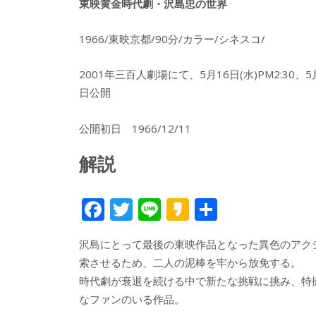
東映黄金時代劇・沢島忠の世界
1966/東映京都/90分/カラー/シネスコ/
2001年三百人劇場にて、5月16日(水)PM2:30、5月2
日公開
公開初日 1966/12/11
解説
F
T
Li
K
共
ac
w
n
a
有
沢島にとって最後の東映作品となった異色のアク
e
itt
e
k
索させるため、二人の泥棒を牢から放免する。
b
er
a
時代劇が衰退を続ける中で新たな挑戦に挑み、特
o
o
なファンのいる作品。