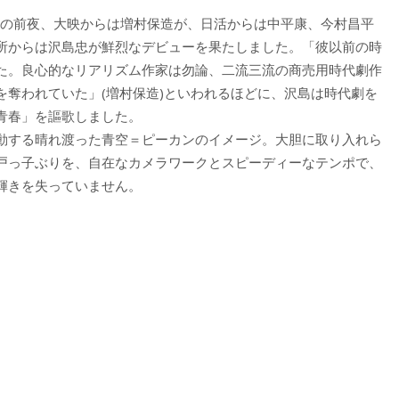
その前夜、大映からは増村保造が、日活からは中平康、今村昌平
所からは沢島忠が鮮烈なデビューを果たしました。「彼以前の時
た。良心的なリアリズム作家は勿論、二流三流の商売用時代劇作
を奪われていた」(増村保造)といわれるほどに、沢島は時代劇を
青春」を謳歌しました。
動する晴れ渡った青空＝ピーカンのイメージ。大胆に取り入れら
戸っ子ぶりを、自在なカメラワークとスピーディーなテンポで、
輝きを失っていません。