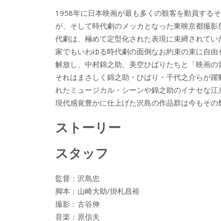
o
1958年に日本映画が最も多くの観客を動員する
k
が、そして時代劇のメッカとなった東映京都撮影
代劇は、極めて定型化された表現に束縛されてい
家でもいわゆる時代劇の面倒なお約束の束に自由
解放し、中村錦之助、美空ひばりたちと「映画の
それはまさしく錦之助・ひばり・千代之介らが躍
れたミュージカル・シーンや錦之助のイナセな江
現代感覚豊かに仕上げた沢島の作品群は今もその
ストーリー
スタッフ
監督：沢島忠
脚本：山崎大助/掛札昌裕
撮影：古谷伸
音楽：原信夫