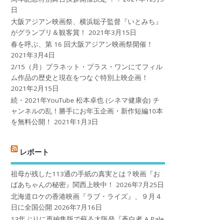
日
大阪アジアン映画祭、横浜聡子監督『いとみち』
がグランプリ＆観客賞！
2021年3月15日
春を呼ぶ、第 16 回大阪アジアン映画祭開催！
2021年3月4日
2/15（月）プラネット・プラス・ワンにてフィル
ム作品の歴史と現在をつなぐ特別上映企画！
2021年2月15日
続・2021年YouTube 松本卓也 (シネマ健康会) チ
ャンネルの乱！勝手にお年玉企画・新作短編10本
を無料公開！
2021年1月3日
レポート
祖母が残した113通の手紙の真実とは？映画『お
ばあちゃんの秘密』関西上映中！
2026年7月25日
北海道ロケの香港映画『ラブ・ライズ』、９月４
日に全国公開
2026年7月16日
13年ぶりに再編集版で蘇る大阪発『蒼白者 A Pale