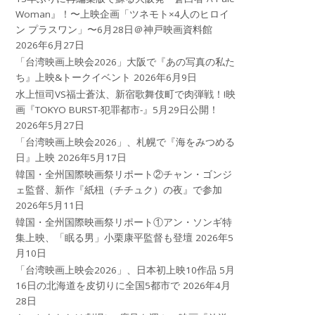
Woman』！〜上映企画「ツネモト×4人のヒロイ
ン プラスワン」〜6月28日＠神戸映画資料館
2026年6月27日
「台湾映画上映会2026」大阪で『あの写真の私た
ち』上映&トークイベント
2026年6月9日
水上恒司VS福士蒼汰、新宿歌舞伎町で肉弾戦！!映
画『TOKYO BURST-犯罪都市-』5月29日公開！
2026年5月27日
「台湾映画上映会2026」、札幌で『海をみつめる
日』上映
2026年5月17日
韓国・全州国際映画祭リポート②チャン・ゴンジ
ェ監督、新作『紙杻（チチュク）の夜』で参加
2026年5月11日
韓国・全州国際映画祭リポート①アン・ソンギ特
集上映、「眠る男」小栗康平監督も登壇
2026年5
月10日
「台湾映画上映会2026」、日本初上映10作品 5月
16日の北海道を皮切りに全国5都市で
2026年4月
28日