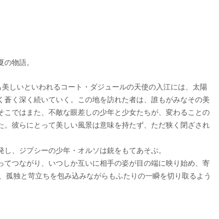
夏の物語。
最も美しいといわれるコート・ダジュールの天使の入江には、太陽
く蒼く深く続いていく。この地を訪れた者は、誰もがみなその美
そこではまた、不敵な眼差しの少年と少女たちが、変わることの
た。彼らにとって美しい風景は意味を持たず、ただ狭く閉ざされ
発し、ジプシーの少年・オルソは銃をもてあそぶ。
ってつながり、いつしか互いに相手の姿が目の端に映り始め、寄
せ、孤独と苛立ちを包み込みながらもふたりの一瞬を切り取るよう