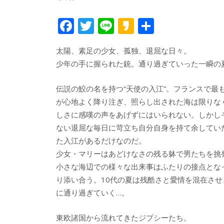
F
T
Li
K
共
ac
w
n
a
有
太陽、素足の少女、孤独、退屈な日々。
e
itt
e
k
少年の手に握られた銃。通り過ぎていった一瞬の
b
er
a
o
o
伝説の鮫の名を持つ“天使の入江”。フランスで
o
が心地よく降り注ぎ、照らし出された海は限りな
しさに感嘆の声をあげずにはいられない。しかし
k
ない退屈な毎日に苛立ち自分自身を持て余してい
た入江があるだけなのだ。
少女・マリーはあどけなさの残る躰で男たちを挑
小さな海辺での様々な出来事はふたりの接点とな
り添い合う。10代の夏は残酷さと愛情を混在さ
に通り過ぎていく…。
東欧諸国から流れてきたジプシーたち。