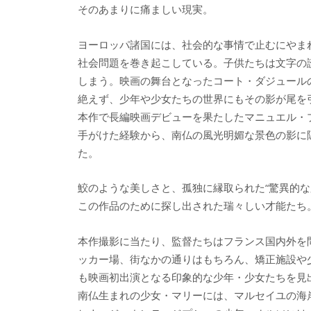
そのあまりに痛ましい現実。
ヨーロッパ諸国には、社会的な事情で止むにやま
社会問題を巻き起こしている。子供たちは文字の
しまう。映画の舞台となったコート・ダジュール
絶えず、少年や少女たちの世界にもその影が尾を
本作で長編映画デビューを果たしたマニュエル・
手がけた経験から、南仏の風光明媚な景色の影に
た。
鮫のような美しさと、孤独に縁取られた“驚異的な
この作品のために探し出された瑞々しい才能たち
本作撮影に当たり、監督たちはフランス国内外を
ッカー場、街なかの通りはもちろん、矯正施設や
も映画初出演となる印象的な少年・少女たちを見
南仏生まれの少女・マリーには、マルセイユの海