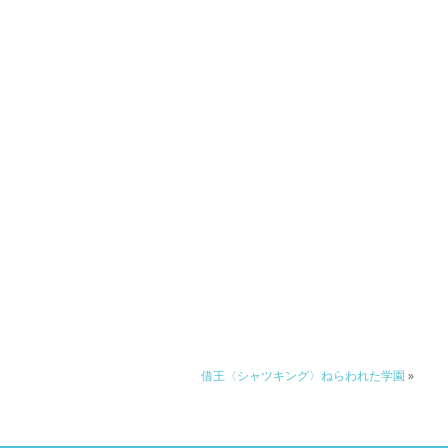
借王〈シャツキング〉ねらわれた学園
»