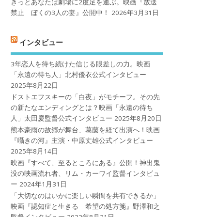
きっとあなたは劇場に2度足を運ぶ。映画『放送
禁止 ぼくの3人の妻』公開中！
2026年3月31日
インタビュー
3年恋人を待ち続けた信じる眼差しの力。映画
「永遠の待ち人」北村優衣公式インタビュー
2025年8月22日
ドストエフスキーの「白夜」がモチーフ。その先
の新たなエンディングとは？映画「永遠の待ち
人」太田慶監督公式インタビュー
2025年8月20日
熊本豪雨の故郷が舞台、葛藤を経て出演へ！映画
『囁きの河』主演・中原丈雄公式インタビュー
2025年8月14日
映画『すべて、至るところにある』公開！神出鬼
没の映画流れ者、リム・カーワイ監督インタビュ
ー
2024年1月31日
「大切なのはいかに楽しい瞬間を共有できるか」
映画『認知症と生きる 希望の処方箋』野澤和之