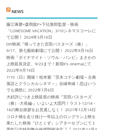
NEWS
藤江琢磨×森岡龍P×下社敦郎監督・映画
『LONESOME VACATION』3/10シネマスコーレに
て公開！
2024年3月16日
DIY映画『帰ってきた宮田バスターズ（株）」
9/17、第七藝術劇場にて公開！
2022年9月16日
映画『ダイナマイト・ソウル・バンビ』まさかの
上映延長決定、9/23まで！新宿K’s cinemaにて
2022年9月14日
7/10（日）開催！桂米紫『茨木コテン劇場～古典
落語とクラシカルシネマ～』合縁奇縁！恋はいつ
でも偶然に
2022年7月6日
大好評につき上映延長の映画『宮田バスターズ
（株）-大長編-』いよいよ大団円！ラスト12/14・
16の舞台挨拶をお見逃しなく！
2021年12月14日
コロナ禍を⾛り抜け⼀年以上のロングラン上映を
果たした映画『ひとくず』シアターセブンにて１
周年記念特別舞台挨拶開催決定︕︕
2021年12月3