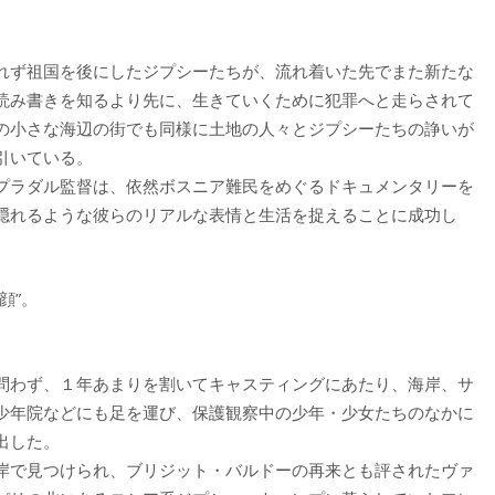
れず祖国を後にしたジプシーたちが、流れ着いた先でまた新たな
読み書きを知るより先に、生きていくために犯罪へと走らされて
の小さな海辺の街でも同様に土地の人々とジプシーたちの諍いが
引いている。
プラダル監督は、依然ボスニア難民をめぐるドキュメンタリーを
隠れるような彼らのリアルな表情と生活を捉えることに成功し
顔”。
。
問わず、１年あまりを割いてキャスティングにあたり、海岸、サ
少年院などにも足を運び、保護観察中の少年・少女たちのなかに
出した。
岸で見つけられ、ブリジット・バルドーの再来とも評されたヴァ