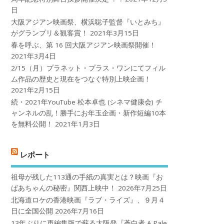
日
大阪アジアン映画祭、横浜聡子監督『いとみち』
がグランプリ＆観客賞！
2021年3月15日
春を呼ぶ、第 16 回大阪アジアン映画祭開催！
2021年3月4日
2/15（月）プラネット・プラス・ワンにてフィル
ム作品の歴史と現在をつなぐ特別上映企画！
2021年2月15日
続・2021年YouTube 松本卓也 (シネマ健康会) チ
ャンネルの乱！勝手にお年玉企画・新作短編10本
を無料公開！
2021年1月3日
レポート
祖母が残した113通の手紙の真実とは？映画『お
ばあちゃんの秘密』関西上映中！
2026年7月25日
北海道ロケの香港映画『ラブ・ライズ』、９月４
日に全国公開
2026年7月16日
13年ぶりに再編集版で蘇る大阪発『蒼白者 A Pale