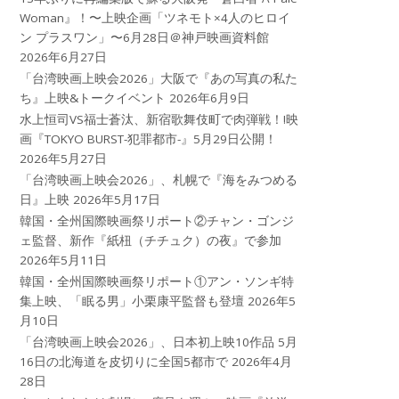
Woman』！〜上映企画「ツネモト×4人のヒロイ
ン プラスワン」〜6月28日＠神戸映画資料館
2026年6月27日
「台湾映画上映会2026」大阪で『あの写真の私た
ち』上映&トークイベント
2026年6月9日
水上恒司VS福士蒼汰、新宿歌舞伎町で肉弾戦！!映
画『TOKYO BURST-犯罪都市-』5月29日公開！
2026年5月27日
「台湾映画上映会2026」、札幌で『海をみつめる
日』上映
2026年5月17日
韓国・全州国際映画祭リポート②チャン・ゴンジ
ェ監督、新作『紙杻（チチュク）の夜』で参加
2026年5月11日
韓国・全州国際映画祭リポート①アン・ソンギ特
集上映、「眠る男」小栗康平監督も登壇
2026年5
月10日
「台湾映画上映会2026」、日本初上映10作品 5月
16日の北海道を皮切りに全国5都市で
2026年4月
28日