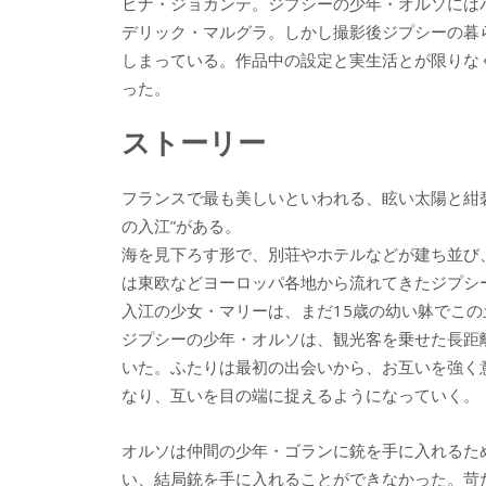
ヒナ・ジョカンテ。ジプシーの少年・オルソには
デリック・マルグラ。しかし撮影後ジプシーの暮
しまっている。作品中の設定と実生活とが限りな
った。
ストーリー
フランスで最も美しいといわれる、眩い太陽と紺
の入江”がある。
海を見下ろす形で、別荘やホテルなどが建ち並び
は東欧などヨーロッパ各地から流れてきたジプシ
入江の少女・マリーは、まだ15歳の幼い躰でこ
ジプシーの少年・オルソは、観光客を乗せた長距
いた。ふたりは最初の出会いから、お互いを強く
なり、互いを目の端に捉えるようになっていく。
オルソは仲間の少年・ゴランに銃を手に入れるた
い、結局銃を手に入れることができなかった。苛