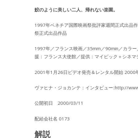
鮫のように美しい二人、帰れない楽園。
1997年ベネチア国際映画祭批評家週間正式出品作
祭正式出品作品
1997年／フランス映画／35mm／90min／カ
援：フランス大使館／提供：マイピック＋シネマ
2001年1月26日ビデオ発売＆レンタル開始 20
ヴァヒナ・ジョカンテ：インタビュー::http://www.nifty.ne
公開初日 2000/03/11
配給会社名 0173
解説