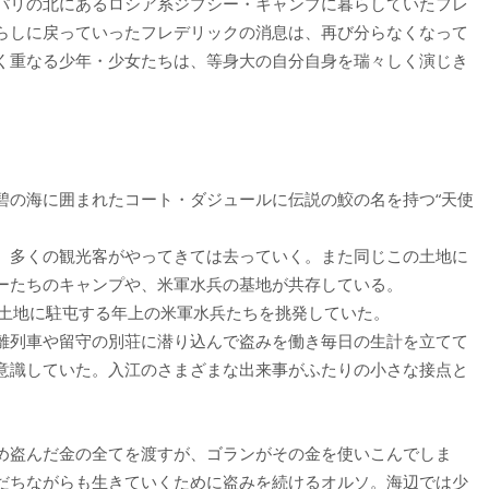
パリの北にあるロシア系ジプシー・キャンプに暮らしていたフレ
らしに戻っていったフレデリックの消息は、再び分らなくなって
く重なる少年・少女たちは、等身大の自分自身を瑞々しく演じき
碧の海に囲まれたコート・ダジュールに伝説の鮫の名を持つ“天使
、多くの観光客がやってきては去っていく。また同じこの土地に
ーたちのキャンプや、米軍水兵の基地が共存している。
の土地に駐屯する年上の米軍水兵たちを挑発していた。
離列車や留守の別荘に潜り込んで盗みを働き毎日の生計を立てて
意識していた。入江のさまざまな出来事がふたりの小さな接点と
め盗んだ金の全てを渡すが、ゴランがその金を使いこんでしま
だちながらも生きていくために盗みを続けるオルソ。海辺では少