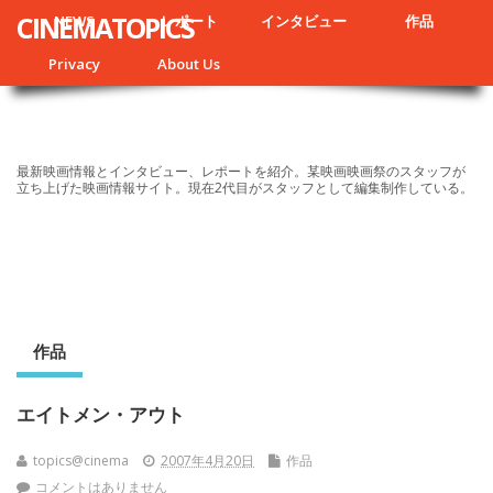
CINEMATOPICS
NEWS
レポート
インタビュー
作品
Privacy
About Us
最新映画情報とインタビュー、レポートを紹介。某映画映画祭のスタッフが
立ち上げた映画情報サイト。現在2代目がスタッフとして編集制作している。
作品
エイトメン・アウト
topics@cinema
2007年4月20日
作品
コメントはありません