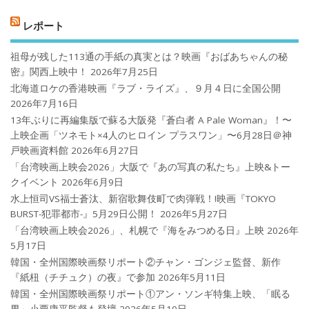
レポート
祖母が残した113通の手紙の真実とは？映画『おばあちゃんの秘
密』関西上映中！
2026年7月25日
北海道ロケの香港映画『ラブ・ライズ』、９月４日に全国公開
2026年7月16日
13年ぶりに再編集版で蘇る大阪発『蒼白者 A Pale Woman』！〜
上映企画「ツネモト×4人のヒロイン プラスワン」〜6月28日＠神
戸映画資料館
2026年6月27日
「台湾映画上映会2026」大阪で『あの写真の私たち』上映&トー
クイベント
2026年6月9日
水上恒司VS福士蒼汰、新宿歌舞伎町で肉弾戦！!映画『TOKYO
BURST-犯罪都市-』5月29日公開！
2026年5月27日
「台湾映画上映会2026」、札幌で『海をみつめる日』上映
2026年
5月17日
韓国・全州国際映画祭リポート②チャン・ゴンジェ監督、新作
『紙杻（チチュク）の夜』で参加
2026年5月11日
韓国・全州国際映画祭リポート①アン・ソンギ特集上映、「眠る
男」小栗康平監督も登壇
2026年5月10日