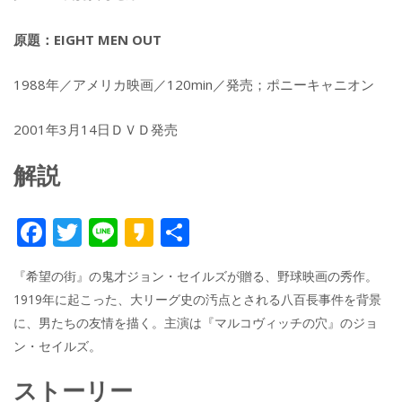
原題：EIGHT MEN OUT
1988年／アメリカ映画／120min／発売；ポニーキャニオン
2001年3月14日ＤＶＤ発売
解説
F
T
Li
K
共
ac
w
n
a
有
『希望の街』の鬼才ジョン・セイルズが贈る、野球映画の秀作。
e
itt
e
k
1919年に起こった、大リーグ史の汚点とされる八百長事件を背景
b
er
a
に、男たちの友情を描く。主演は『マルコヴィッチの穴』のジョ
o
o
ン・セイルズ。
o
ストーリー