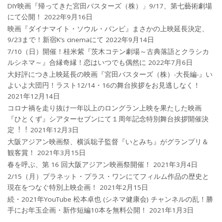
DIY映画『帰ってきた宮田バスターズ（株）」9/17、第七藝術劇場
にて公開！
2022年9月16日
映画『ダイナマイト・ソウル・バンビ』まさかの上映延長決定、
9/23まで！新宿K’s cinemaにて
2022年9月14日
7/10（日）開催！桂米紫『茨木コテン劇場～古典落語とクラシカ
ルシネマ～』合縁奇縁！恋はいつでも偶然に
2022年7月6日
大好評につき上映延長の映画『宮田バスターズ（株）-大長編-』い
よいよ大団円！ラスト12/14・16の舞台挨拶をお見逃しなく！
2021年12月14日
コロナ禍を⾛り抜け⼀年以上のロングラン上映を果たした映画
『ひとくず』シアターセブンにて１周年記念特別舞台挨拶開催決
定︕︕
2021年12月3日
大阪アジアン映画祭、横浜聡子監督『いとみち』がグランプリ＆
観客賞！
2021年3月15日
春を呼ぶ、第 16 回大阪アジアン映画祭開催！
2021年3月4日
2/15（月）プラネット・プラス・ワンにてフィルム作品の歴史と
現在をつなぐ特別上映企画！
2021年2月15日
続・2021年YouTube 松本卓也 (シネマ健康会) チャンネルの乱！勝
手にお年玉企画・新作短編10本を無料公開！
2021年1月3日