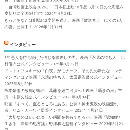
「台湾映画上映会2026」、日本初上映10作品 5月16日の北海道を
皮切りに全国5都市で
2026年4月28日
きっとあなたは劇場に2度足を運ぶ。映画『放送禁止 ぼくの3人
の妻』公開中！
2026年3月31日
インタビュー
3年恋人を待ち続けた信じる眼差しの力。映画「永遠の待ち人」北
村優衣公式インタビュー
2025年8月22日
ドストエフスキーの「白夜」がモチーフ。その先の新たなエンデ
ィングとは？映画「永遠の待ち人」太田慶監督公式インタビュー
2025年8月20日
熊本豪雨の故郷が舞台、葛藤を経て出演へ！映画『囁きの河』主
演・中原丈雄公式インタビュー
2025年8月14日
映画『すべて、至るところにある』公開！神出鬼没の映画流れ
者、リム・カーワイ監督インタビュー
2024年1月31日
「大切なのはいかに楽しい瞬間を共有できるか」映画『認知症と
生きる 希望の処方箋』野澤和之監督インタビュー
2023年8月21
日