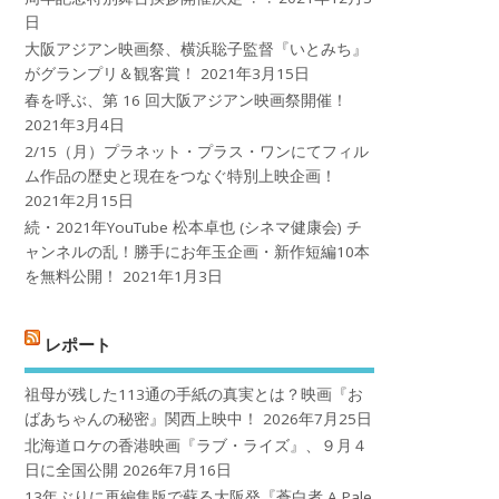
日
大阪アジアン映画祭、横浜聡子監督『いとみち』
がグランプリ＆観客賞！
2021年3月15日
春を呼ぶ、第 16 回大阪アジアン映画祭開催！
2021年3月4日
2/15（月）プラネット・プラス・ワンにてフィル
ム作品の歴史と現在をつなぐ特別上映企画！
2021年2月15日
続・2021年YouTube 松本卓也 (シネマ健康会) チ
ャンネルの乱！勝手にお年玉企画・新作短編10本
を無料公開！
2021年1月3日
レポート
祖母が残した113通の手紙の真実とは？映画『お
ばあちゃんの秘密』関西上映中！
2026年7月25日
北海道ロケの香港映画『ラブ・ライズ』、９月４
日に全国公開
2026年7月16日
13年ぶりに再編集版で蘇る大阪発『蒼白者 A Pale