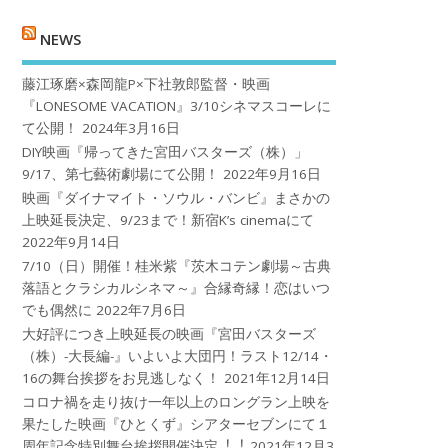
NEWS
藤江琢磨×森岡龍P×下社敦郎監督・映画
『LONESOME VACATION』3/10シネマスコーレに
て公開！
2024年3月16日
DIY映画『帰ってきた宮田バスターズ（株）」
9/17、第七藝術劇場にて公開！
2022年9月16日
映画『ダイナマイト・ソウル・バンビ』まさかの
上映延長決定、9/23まで！新宿K’s cinemaにて
2022年9月14日
7/10（日）開催！桂米紫『茨木コテン劇場～古典
落語とクラシカルシネマ～』合縁奇縁！恋はいつ
でも偶然に
2022年7月6日
大好評につき上映延長の映画『宮田バスターズ
（株）-大長編-』いよいよ大団円！ラスト12/14・
16の舞台挨拶をお見逃しなく！
2021年12月14日
コロナ禍を⾛り抜け⼀年以上のロングラン上映を
果たした映画『ひとくず』シアターセブンにて１
周年記念特別舞台挨拶開催決定︕︕
2021年12月3