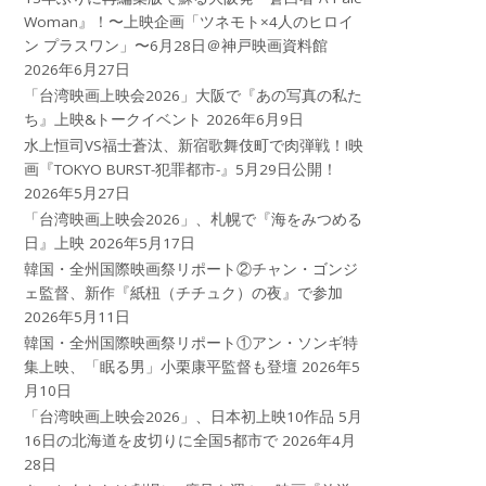
Woman』！〜上映企画「ツネモト×4人のヒロイ
ン プラスワン」〜6月28日＠神戸映画資料館
2026年6月27日
「台湾映画上映会2026」大阪で『あの写真の私た
ち』上映&トークイベント
2026年6月9日
水上恒司VS福士蒼汰、新宿歌舞伎町で肉弾戦！!映
画『TOKYO BURST-犯罪都市-』5月29日公開！
2026年5月27日
「台湾映画上映会2026」、札幌で『海をみつめる
日』上映
2026年5月17日
韓国・全州国際映画祭リポート②チャン・ゴンジ
ェ監督、新作『紙杻（チチュク）の夜』で参加
2026年5月11日
韓国・全州国際映画祭リポート①アン・ソンギ特
集上映、「眠る男」小栗康平監督も登壇
2026年5
月10日
「台湾映画上映会2026」、日本初上映10作品 5月
16日の北海道を皮切りに全国5都市で
2026年4月
28日