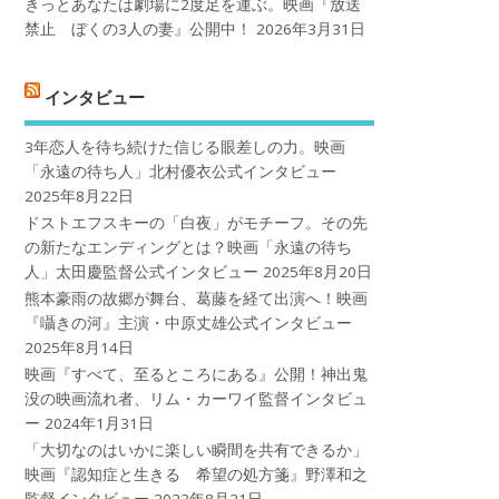
きっとあなたは劇場に2度足を運ぶ。映画『放送
禁止 ぼくの3人の妻』公開中！
2026年3月31日
インタビュー
3年恋人を待ち続けた信じる眼差しの力。映画
「永遠の待ち人」北村優衣公式インタビュー
2025年8月22日
ドストエフスキーの「白夜」がモチーフ。その先
の新たなエンディングとは？映画「永遠の待ち
人」太田慶監督公式インタビュー
2025年8月20日
熊本豪雨の故郷が舞台、葛藤を経て出演へ！映画
『囁きの河』主演・中原丈雄公式インタビュー
2025年8月14日
映画『すべて、至るところにある』公開！神出鬼
没の映画流れ者、リム・カーワイ監督インタビュ
ー
2024年1月31日
「大切なのはいかに楽しい瞬間を共有できるか」
映画『認知症と生きる 希望の処方箋』野澤和之