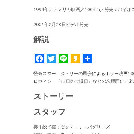
1999年／アメリカ映画／100min／発売：パイ
2001年2月23日ビデオ発売
解説
F
T
Li
K
共
ac
w
n
a
有
怪奇スター、Ｃ・リーの司会によるホラー映画1
e
itt
e
k
ロウィン』『13日の金曜日』などの名場面に。
b
er
a
o
o
ストーリー
o
スタッフ
k
製作総指揮：ダンテ・Ｊ・バグリーズ