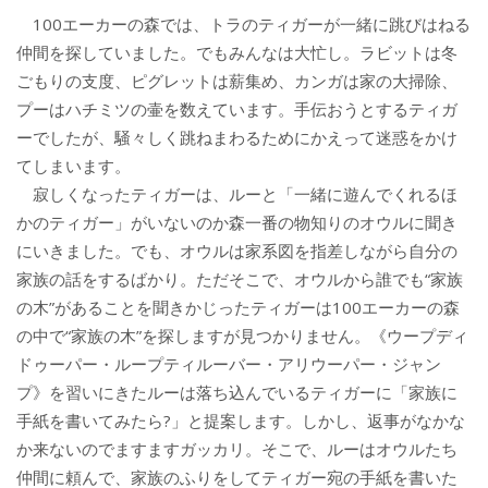
100エーカーの森では、トラのティガーが一緒に跳びはねる
仲間を探していました。でもみんなは大忙し。ラビットは冬
ごもりの支度、ピグレットは薪集め、カンガは家の大掃除、
プーはハチミツの壷を数えています。手伝おうとするティガ
ーでしたが、騒々しく跳ねまわるためにかえって迷惑をかけ
てしまいます。
寂しくなったティガーは、ルーと「一緒に遊んでくれるほ
かのティガー」がいないのか森一番の物知りのオウルに聞き
にいきました。でも、オウルは家系図を指差しながら自分の
家族の話をするばかり。ただそこで、オウルから誰でも“家族
の木”があることを聞きかじったティガーは100エーカーの森
の中で“家族の木”を探しますが見つかりません。《ウープディ
ドゥーパー・ループティルーバー・アリウーパー・ジャン
プ》を習いにきたルーは落ち込んでいるティガーに「家族に
手紙を書いてみたら?」と提案します。しかし、返事がなかな
か来ないのでますますガッカリ。そこで、ルーはオウルたち
仲間に頼んで、家族のふりをしてティガー宛の手紙を書いた