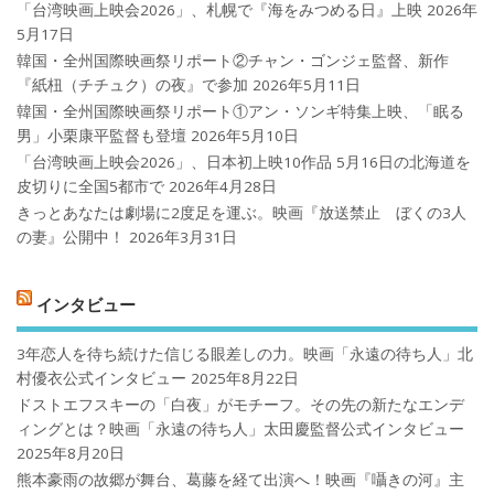
「台湾映画上映会2026」、札幌で『海をみつめる日』上映
2026年
5月17日
韓国・全州国際映画祭リポート②チャン・ゴンジェ監督、新作
『紙杻（チチュク）の夜』で参加
2026年5月11日
韓国・全州国際映画祭リポート①アン・ソンギ特集上映、「眠る
男」小栗康平監督も登壇
2026年5月10日
「台湾映画上映会2026」、日本初上映10作品 5月16日の北海道を
皮切りに全国5都市で
2026年4月28日
きっとあなたは劇場に2度足を運ぶ。映画『放送禁止 ぼくの3人
の妻』公開中！
2026年3月31日
インタビュー
3年恋人を待ち続けた信じる眼差しの力。映画「永遠の待ち人」北
村優衣公式インタビュー
2025年8月22日
ドストエフスキーの「白夜」がモチーフ。その先の新たなエンデ
ィングとは？映画「永遠の待ち人」太田慶監督公式インタビュー
2025年8月20日
熊本豪雨の故郷が舞台、葛藤を経て出演へ！映画『囁きの河』主