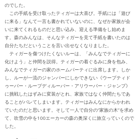
のでした。
この手紙を受け取ったティガーは大喜び。手紙には「遊び
に来る」なんて一言も書かれていないのに、なぜか家族が会
いに来てくれるものだと思い込み、迎える準備をし始めま
す。森のみんなは、そんなティガーを見て手紙を書いたのは
自分たちだということを言い出せなくなりました。
ティガーを傷つけたくないルーは、「みんなでティガーに
化けよう」と仲間を説得。ティガーの着ぐるみに身を包み、
みんなでティガーの家のホームパーティに出席します。しか
し、ルーが一流のジャンパーにしかできない《ウープティド
ゥーパー・ループディルーバー・アリウーパー・ジャンプ》
に挑戦したはずみに変装がとれ、家族ではなく仲間たちであ
ることがバレてしまいます。ティガーはみんなにからかわれ
ていたのだと思います。そして一人で自分の“家族の木”を求め
て、吹雪の中を100エーカーの森の奥深くに旅立っていくので
した。