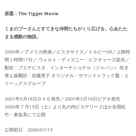
原題：The Tigger Movie
くまのプーさんとすてきな仲間たちがくり広げる、心あたた
まる感動の物語。
2000年／アメリカ映画／ビスタサイズ／ドルビーSR／上映時
間１時間17分／ ウォルト・ディズニー・ピクチャーズ提供／
配給：ブエナビスタ インターナショナル（ジャパン） 吹き
替え版翻訳：佐藤恵子 オリジナル・サウンドトラック盤：エ
イベックスグループ
2001年3月16日ＤＶＤ発売／2001年3月16日ビデオ発売
2000年７月15日（土）より丸の内ピカデリー２ほか全国松
竹・東急系にて公開
公開初日 2000/07/15