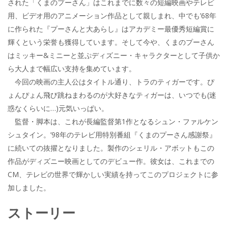
された「くまのプーさん」はこれまでに数々の短編映画やテレビ
用、ビデオ用のアニメーション作品として親しまれ、中でも’68年
に作られた『プーさんと大あらし』はアカデミー最優秀短編賞に
輝くという栄誉も獲得しています。そして今や、くまのプーさん
はミッキー&ミニーと並ぷディズニー・キャラクターとして子供か
ら大人まで幅広い支持を集めています。
今回の映画の主人公はタイトル通り、トラのティガーです。ぴ
ょんぴょん飛び跳ねまわるのが大好きなティガーは、いつでも(迷
惑なくらいに…)元気いっぱい。
監督・脚本は、これが長編監督第1作となるシュン・ファルケン
シュタイン。’98年のテレビ用特別番組『くまのプーさん感謝祭』
に続いての抜擢となりました。製作のシェリル・アボットもこの
作品がディズニー映画としてのデビュー作。彼女は、これまでの
CM、テレビの世界で輝かしい実績を持ってこのプロジェクトに参
加しました。
ストーリー