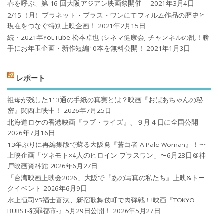
春を呼ぶ、第 16 回大阪アジアン映画祭開催！
2021年3月4日
2/15（月）プラネット・プラス・ワンにてフィルム作品の歴史と
現在をつなぐ特別上映企画！
2021年2月15日
続・2021年YouTube 松本卓也 (シネマ健康会) チャンネルの乱！勝
手にお年玉企画・新作短編10本を無料公開！
2021年1月3日
レポート
祖母が残した113通の手紙の真実とは？映画『おばあちゃんの秘
密』関西上映中！
2026年7月25日
北海道ロケの香港映画『ラブ・ライズ』、９月４日に全国公開
2026年7月16日
13年ぶりに再編集版で蘇る大阪発『蒼白者 A Pale Woman』！〜
上映企画「ツネモト×4人のヒロイン プラスワン」〜6月28日＠神
戸映画資料館
2026年6月27日
「台湾映画上映会2026」大阪で『あの写真の私たち』上映&トー
クイベント
2026年6月9日
水上恒司VS福士蒼汰、新宿歌舞伎町で肉弾戦！!映画『TOKYO
BURST-犯罪都市-』5月29日公開！
2026年5月27日