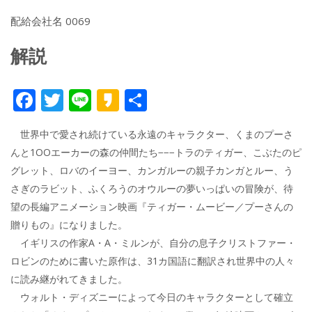
配給会社名 0069
解説
F
T
Li
K
共
ac
w
n
a
有
世界中で愛され続けている永遠のキャラクター、くまのプーさ
e
itt
e
k
んと1OOエーカーの森の仲間たち−−−トラのティガー、こぶたのピ
b
er
a
グレット、ロバのイーヨー、カンガルーの親子カンガとルー、う
o
o
さぎのラビット、ふくろうのオウルーの夢いっぱいの冒険が、待
o
望の長編アニメーション映画『ティガー・ムービー／プーさんの
贈りもの』になりました。
k
イギリスの作家A・A・ミルンが、自分の息子クリストファー・
ロビンのために書いた原作は、31カ国語に翻訳され世界中の人々
に読み継がれてきました。
ウォルト・ディズニーによって今日のキャラクターとして確立