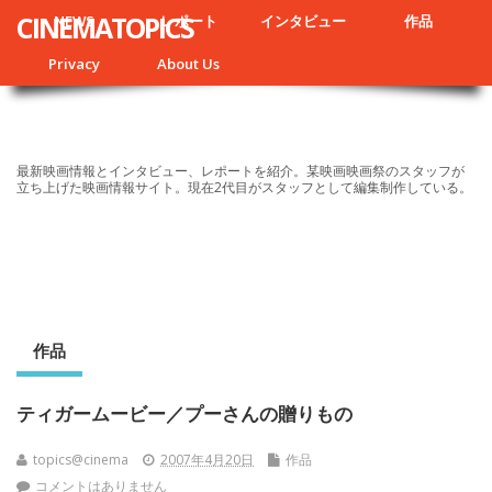
CINEMATOPICS
NEWS
レポート
インタビュー
作品
Privacy
About Us
最新映画情報とインタビュー、レポートを紹介。某映画映画祭のスタッフが
立ち上げた映画情報サイト。現在2代目がスタッフとして編集制作している。
作品
ティガームービー／プーさんの贈りもの
topics@cinema
2007年4月20日
作品
コメントはありません