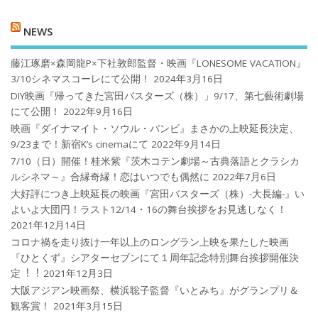
NEWS
藤江琢磨×森岡龍P×下社敦郎監督・映画『LONESOME VACATION』
3/10シネマスコーレにて公開！
2024年3月16日
DIY映画『帰ってきた宮田バスターズ（株）」9/17、第七藝術劇場
にて公開！
2022年9月16日
映画『ダイナマイト・ソウル・バンビ』まさかの上映延長決定、
9/23まで！新宿K’s cinemaにて
2022年9月14日
7/10（日）開催！桂米紫『茨木コテン劇場～古典落語とクラシカ
ルシネマ～』合縁奇縁！恋はいつでも偶然に
2022年7月6日
大好評につき上映延長の映画『宮田バスターズ（株）-大長編-』い
よいよ大団円！ラスト12/14・16の舞台挨拶をお見逃しなく！
2021年12月14日
コロナ禍を⾛り抜け⼀年以上のロングラン上映を果たした映画
『ひとくず』シアターセブンにて１周年記念特別舞台挨拶開催決
定︕︕
2021年12月3日
大阪アジアン映画祭、横浜聡子監督『いとみち』がグランプリ＆
観客賞！
2021年3月15日