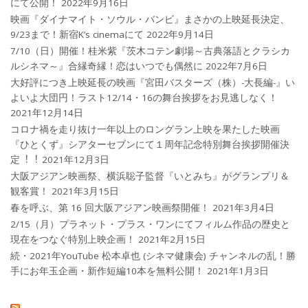
にて公開！
2022年9月16日
映画『ダイナマイト・ソウル・バンビ』まさかの上映延長決定、
9/23まで！新宿K’s cinemaにて
2022年9月14日
7/10（日）開催！桂米紫『茨木コテン劇場～古典落語とクラシカ
ルシネマ～』合縁奇縁！恋はいつでも偶然に
2022年7月6日
大好評につき上映延長の映画『宮田バスターズ（株）-大長編-』い
よいよ大団円！ラスト12/14・16の舞台挨拶をお見逃しなく！
2021年12月14日
コロナ禍を⾛り抜け⼀年以上のロングラン上映を果たした映画
『ひとくず』シアターセブンにて１周年記念特別舞台挨拶開催決
定︕︕
2021年12月3日
大阪アジアン映画祭、横浜聡子監督『いとみち』がグランプリ＆
観客賞！
2021年3月15日
春を呼ぶ、第 16 回大阪アジアン映画祭開催！
2021年3月4日
2/15（月）プラネット・プラス・ワンにてフィルム作品の歴史と
現在をつなぐ特別上映企画！
2021年2月15日
続・2021年YouTube 松本卓也 (シネマ健康会) チャンネルの乱！勝
手にお年玉企画・新作短編10本を無料公開！
2021年1月3日