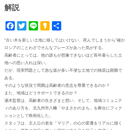
解説
F
T
Li
K
共
ac
w
n
a
有
“古い木を新しい土地に移してはいけない、死んでしまうから”確か
e
itt
e
k
ロシアのことわざでそんなフレーズがあった気がする。
b
er
a
高齢者にとっては、他の誰もが想像できないほど長年暮らした土
o
o
地への思い入れは深い。
o
だが、現実問題として急な坂が多い不便な土地での独居は困難で
ある。
k
そのような状況で周囲は高齢者の意志を尊重できるのか？
また、地域はどうサポートできるのか？
瀬木監督は、高齢者の生きざまと想い、そして、地域コミュニテ
ィのあり方を、北九州市八幡「やまさかのまち」を舞台にフィク
ションとして映画化した。
スタッフは、主人公の老女「マリア」の心の変遷をリアルに描く