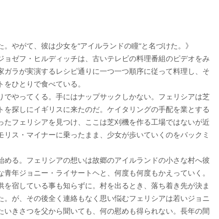
。やがて、彼は少女を”アイルランドの瞳”と名づけた。》
ジョゼフ・ヒルディッチは、古いテレビの料理番組のピデオをみ
家ガラが実演するレシピ通りに一つ一つ順序に従って料理し、そ
トをひとりで食べている。
りでやってくる。手にはナップサックしかない。フェリシアは芝
トを探しにイギリスに来たのだ。ケイタリングの手配を業とする
ったフェリシアを見つけ、ここは芝刈機を作る工場ではないが近
モリス・マイナーに乗ったまま、少女が歩いていくのをバックミ
始める。フェリシアの想いは故郷のアイルランドの小さな村へ彼
な青年ジョニー・ライサートヘと、何度も何度もかえっていく。
供を宿している事も知らずに。村を出るとき、落ち着き先が決ま
た。が、その後全く連絡もなく思い悩むフェリシアは若いジョニ
たいきさつを父から聞いても、何の慰めも得られない。長年の間