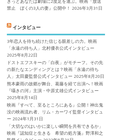
きっとあなたは劇場に2度足を運ぶ。映画『放送
禁止 ぼくの3人の妻』公開中！
2026年3月31日
インタビュー
3年恋人を待ち続けた信じる眼差しの力。映画
「永遠の待ち人」北村優衣公式インタビュー
2025年8月22日
ドストエフスキーの「白夜」がモチーフ。その先
の新たなエンディングとは？映画「永遠の待ち
人」太田慶監督公式インタビュー
2025年8月20日
熊本豪雨の故郷が舞台、葛藤を経て出演へ！映画
『囁きの河』主演・中原丈雄公式インタビュー
2025年8月14日
映画『すべて、至るところにある』公開！神出鬼
没の映画流れ者、リム・カーワイ監督インタビュ
ー
2024年1月31日
「大切なのはいかに楽しい瞬間を共有できるか」
映画『認知症と生きる 希望の処方箋』野澤和之