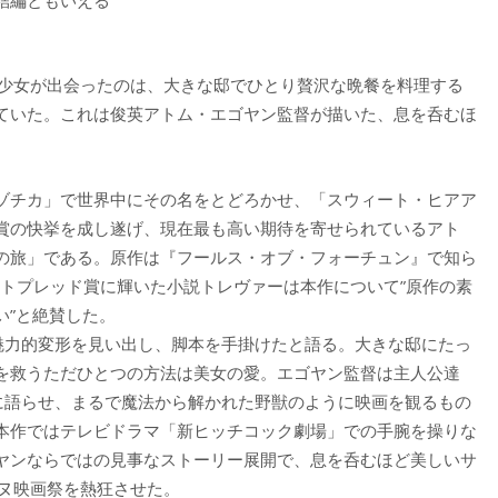
の少女が出会ったのは、大きな邸でひとり贅沢な晩餐を料理する
ていた。これは俊英アトム・エゴヤン監督が描いた、息を呑むほ
ゾチカ」で世界中にその名をとどろかせ、「スウィート・ヒアア
賞の快挙を成し遂げ、現在最も高い期待を寄せられているアト
の旅」である。原作は『フールス・オブ・フォーチュン』で知ら
ットプレッド賞に輝いた小説トレヴァーは本作について”原作の素
い”と絶賛した。
魅力的変形を見い出し、脚本を手掛けたと語る。大きな邸にたっ
を救うただひとつの方法は美女の愛。エゴヤン監督は主人公達
れに語らせ、まるで魔法から解かれた野獣のように映画を観るもの
本作ではテレビドラマ「新ヒッチコック劇場」での手腕を操りな
ヤンならではの見事なストーリー展開で、息を呑むほど美しいサ
ンヌ映画祭を熱狂させた。