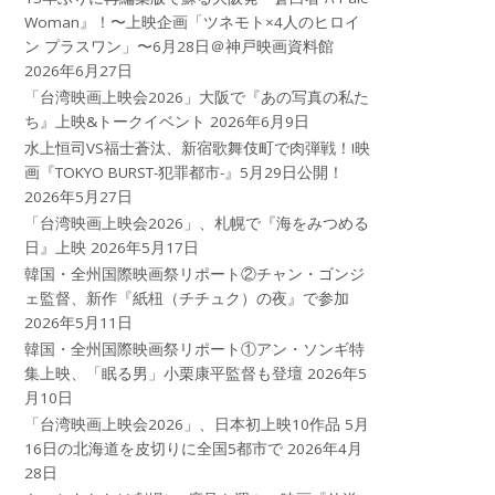
Woman』！〜上映企画「ツネモト×4人のヒロイ
ン プラスワン」〜6月28日＠神戸映画資料館
2026年6月27日
「台湾映画上映会2026」大阪で『あの写真の私た
ち』上映&トークイベント
2026年6月9日
水上恒司VS福士蒼汰、新宿歌舞伎町で肉弾戦！!映
画『TOKYO BURST-犯罪都市-』5月29日公開！
2026年5月27日
「台湾映画上映会2026」、札幌で『海をみつめる
日』上映
2026年5月17日
韓国・全州国際映画祭リポート②チャン・ゴンジ
ェ監督、新作『紙杻（チチュク）の夜』で参加
2026年5月11日
韓国・全州国際映画祭リポート①アン・ソンギ特
集上映、「眠る男」小栗康平監督も登壇
2026年5
月10日
「台湾映画上映会2026」、日本初上映10作品 5月
16日の北海道を皮切りに全国5都市で
2026年4月
28日