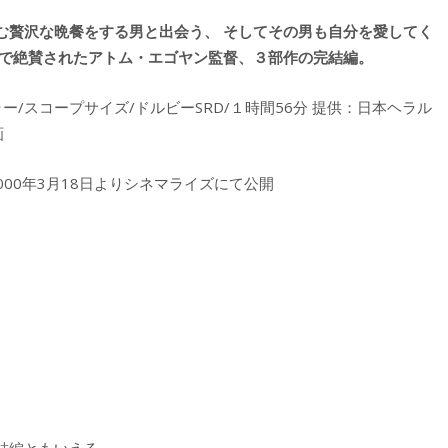
む贅沢な晩餐をする男と出会う、 そしてその男も自分を愛してく
ヌで絶賛されたアトム・エゴヤン監督、３部作の完結編。
ラー/スコープサイズ/ドルビーSRD/１時間56分 提供：日本ヘラル
画
2000年3月18日よりシネマライズにて公開
結編ともいえる