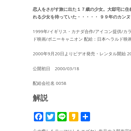
恋人をさがす旅に出た１７歳の少女。大邸宅に住
れる少女を待っていた・・・・・ ９９年のカン
1999年/イギリス・カナダ合作/アイコン提供/カ
ド映画/ポニーキャニオン 配給：日本ヘラルド映
2000年9月20日よりビデオ発売・レンタル開始 
公開初日 2000/03/18
配給会社名 0058
解説
F
T
Li
K
共
ac
w
n
a
有
心の癒しをテーマにしたエゴヤン作品の３部作完