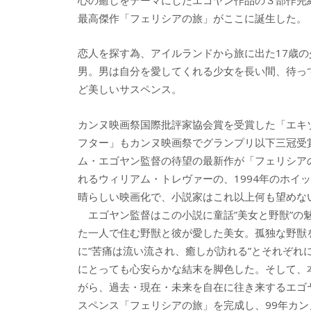
e
itt
e
k
最高傑作「フェリシアの旅」がここに誕生した。
b
er
a
o
o
恋人を探す為、アイルランドから旅に出た17歳
o
男。男は自分を愛してくれる少女を長い間、待っ
ど美しいサスペンス。
k
カンヌ映画祭国際批評家協会賞を受賞した「エキ
フター」もカンヌ映画祭でグランプリ以下三冠受
ム・エゴヤン監督の待望の最新作が「フェリシア
れるウィリアム・トレヴァーの、1994年のホイ
晴らしい映画化で、小説家はこれ以上何も望めな
エゴヤン監督はこの小説に童話”美女と野獣”の
た一人で住む野獣と彼が愛した美女。孤独な野獣
に”苦痛は流い流され、癒しが訪れる”とそれぞ
にとっても心安らかな結末を脚色した。そして、
がら、過去・現在・未来を自在に往き来するエゴ
スペンス「フェリシアの旅」を完成し、99年カ