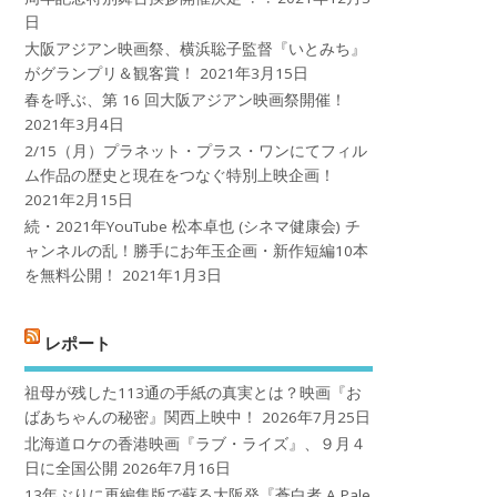
日
大阪アジアン映画祭、横浜聡子監督『いとみち』
がグランプリ＆観客賞！
2021年3月15日
春を呼ぶ、第 16 回大阪アジアン映画祭開催！
2021年3月4日
2/15（月）プラネット・プラス・ワンにてフィル
ム作品の歴史と現在をつなぐ特別上映企画！
2021年2月15日
続・2021年YouTube 松本卓也 (シネマ健康会) チ
ャンネルの乱！勝手にお年玉企画・新作短編10本
を無料公開！
2021年1月3日
レポート
祖母が残した113通の手紙の真実とは？映画『お
ばあちゃんの秘密』関西上映中！
2026年7月25日
北海道ロケの香港映画『ラブ・ライズ』、９月４
日に全国公開
2026年7月16日
13年ぶりに再編集版で蘇る大阪発『蒼白者 A Pale