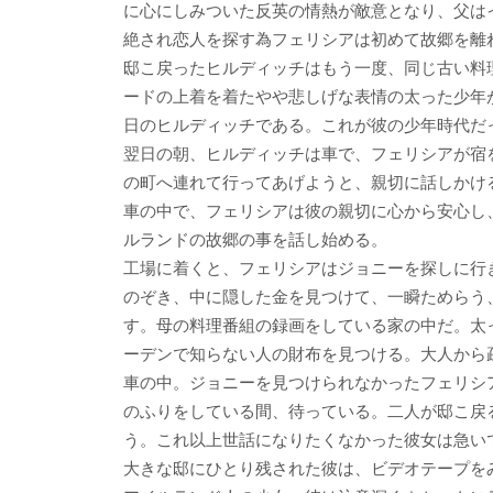
に心にしみついた反英の情熱が敵意となり、父は
絶され恋人を探す為フェリシアは初めて故郷を離
邸こ戻ったヒルディッチはもう一度、同じ古い料
ードの上着を着たやや悲しげな表情の太った少年
日のヒルディッチである。これが彼の少年時代だ
翌日の朝、ヒルディッチは車で、フェリシアが宿
の町へ連れて行ってあげようと、親切に話しかけ
車の中で、フェリシアは彼の親切に心から安心し
ルランドの故郷の事を話し始める。
工場に着くと、フェリシアはジョニーを探しに行
のぞき、中に隠した金を見つけて、一瞬ためらう
す。母の料理番組の録画をしている家の中だ。太
ーデンで知らない人の財布を見つける。大人から
車の中。ジョニーを見つけられなかったフェリシ
のふりをしている間、待っている。二人が邸こ戻
う。これ以上世話になりたくなかった彼女は急い
大きな邸にひとり残された彼は、ビデオテープを