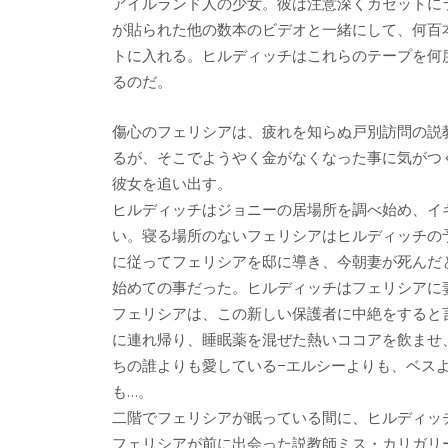
アイルランド人の少女。彼は注意深くカセットに
が貼られた他の数本のビデオと一緒にして、何百
トに入れる。ヒルディッチはこれらのテープを何
るのだ。
傷心のフェリシアは、疲れを知らぬ戸別訪問の説
るが、そこでようやく金がなくなった事に気がつ
彼女を追い出す。
ヒルディッチはジョニーの居場所を調べ始め、イ
い。寝る場所のないフェリシアはヒルディッチの
に従ってフェリシアを邸に導き、今朝妻が死んだ
始めての事だった。ヒルディッチはフェリシアに
フェリシアは、この新しい保護者に中絶をすると
に連れ帰り、睡眠薬を混ぜた熱いココアを飲ませ
ちの誰よりも愛している−エルシーよりも、ベス
も…。
二階でフェリシアが眠っている間に、ヒルディッ
フェリシアが前に出会った説教師ミス・カリガリ