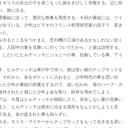
イギリスの兵士の子を身ごもった娘をきびしく非難する。父に拒
れ、旅に出る。
理番組に従って、贅沢な晩餐を用意する。今回の番組には、ツイ
が出ている。少年はビデオのフランス料理研究家の息子で、若き
った。
を出るとこるをつかまえ、芝刈機の工場があるかもしれない近く
る。入院中の妻を見舞いに行くついでだから、と彼は説明する。
、しだいにヒルディッチにジョニーの事、妊娠している事、アイ
き、ヒルディッチは車の中で待つ。彼は若い娘のナップサックを
、それから、金をポケットに入れると、少年時代の事を思い出
った少年が番組の邪魔をするので、追い払われ、母のハーブ・ガ
疎外されたと感じた少年よ金を取り、財布を埋めてしまう。
アは、今度はヒルディッチが病院に入り、存在しない妻の見舞い
ると、ヒルディッチは彼女に泊まる場所をなんとかしようと言
で去る。金が盗まれた事も知らずに。
みる。モリス・マイナーからナップサックをもって歩き去る若い