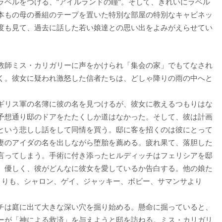
ラベルをつける、”アイルランドの瞳”。そして、きれいにラベル
本もの母の番組のテープを置いた特別な部屋の特別なキャビネッ
度も見て、過去に話した若い娘達との思い出をよみがえらせてい
教師ミス・カリガリーに声をかけられ「集会の家」でもてなされ
く。彼女に疑われ激怒した信者たちは、どしゃ降りの雨の中へと
ギリス軍の名簿に彼の名を見つけるが、彼女に教えるつもりはな
予想通り邸のドアをたたくしか道はなかった。そして、彼は計画
という悲しし話をして同情を買う。邸に客を招くのは彼にとって
妻のアイダの名を出しながら堕胎を薦める。疲れ果て、落胆した
言ってしまう。手術に付き添ったヒルディッチはフェリシアを邸
、優しく、彼がどんなに彼女を愛しているか告白する。他の娘た
よりも、シャロン、ゲイ、ジャッキー、ボビー、サマンサより
チは庭に出て大きな深い穴を掘り始める。懸命に掘っていると、
ーが「神による救済」を与えようと邸を訪ねる。ミス・カリガリ