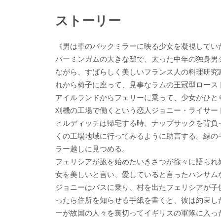
ストーリー
《男は車のバックミラーに映る少女を凝視していた
バーミンガムの大きな邸で、太った中年の独身男
ながら、すばらしく美しいフランス人の料理研究
れから椅子に座って、見事なラムの王冠型ロース
アイルランドからフェリーに乗って、少女がひと
刈機の工場で働くという恋人ジョニー・ライサー
ヒルディッチは帰宅する時、ナップサックを背負
くの工場地域に行ってみるように助言する。緑の
ラー越しに見つめる。
フェリシアが旅を始めたいきさつが徐々に語られ
女を美しいと言い、愛していると言ったハンサム
ジョニーはバスに乗り、村を出たフェリシアが子
ったら住所を知らせる手紙を書くと、彼は約束し
ーが故国の人々を裏切ってイギリスの軍隊に入っ