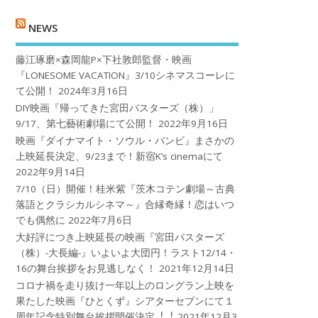
NEWS
藤江琢磨×森岡龍P×下社敦郎監督・映画
『LONESOME VACATION』3/10シネマスコーレに
て公開！
2024年3月16日
DIY映画『帰ってきた宮田バスターズ（株）」
9/17、第七藝術劇場にて公開！
2022年9月16日
映画『ダイナマイト・ソウル・バンビ』まさかの
上映延長決定、9/23まで！新宿K’s cinemaにて
2022年9月14日
7/10（日）開催！桂米紫『茨木コテン劇場～古典
落語とクラシカルシネマ～』合縁奇縁！恋はいつ
でも偶然に
2022年7月6日
大好評につき上映延長の映画『宮田バスターズ
（株）-大長編-』いよいよ大団円！ラスト12/14・
16の舞台挨拶をお見逃しなく！
2021年12月14日
コロナ禍を⾛り抜け⼀年以上のロングラン上映を
果たした映画『ひとくず』シアターセブンにて１
周年記念特別舞台挨拶開催決定︕︕
2021年12月3