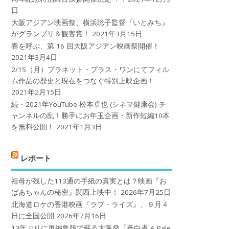
日
大阪アジアン映画祭、横浜聡子監督『いとみち』
がグランプリ＆観客賞！
2021年3月15日
春を呼ぶ、第 16 回大阪アジアン映画祭開催！
2021年3月4日
2/15（月）プラネット・プラス・ワンにてフィル
ム作品の歴史と現在をつなぐ特別上映企画！
2021年2月15日
続・2021年YouTube 松本卓也 (シネマ健康会) チ
ャンネルの乱！勝手にお年玉企画・新作短編10本
を無料公開！
2021年1月3日
レポート
祖母が残した113通の手紙の真実とは？映画『お
ばあちゃんの秘密』関西上映中！
2026年7月25日
北海道ロケの香港映画『ラブ・ライズ』、９月４
日に全国公開
2026年7月16日
13年ぶりに再編集版で蘇る大阪発『蒼白者 A Pale