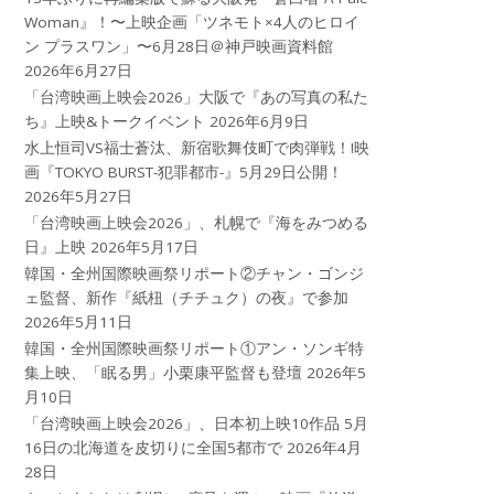
Woman』！〜上映企画「ツネモト×4人のヒロイ
ン プラスワン」〜6月28日＠神戸映画資料館
2026年6月27日
「台湾映画上映会2026」大阪で『あの写真の私た
ち』上映&トークイベント
2026年6月9日
水上恒司VS福士蒼汰、新宿歌舞伎町で肉弾戦！!映
画『TOKYO BURST-犯罪都市-』5月29日公開！
2026年5月27日
「台湾映画上映会2026」、札幌で『海をみつめる
日』上映
2026年5月17日
韓国・全州国際映画祭リポート②チャン・ゴンジ
ェ監督、新作『紙杻（チチュク）の夜』で参加
2026年5月11日
韓国・全州国際映画祭リポート①アン・ソンギ特
集上映、「眠る男」小栗康平監督も登壇
2026年5
月10日
「台湾映画上映会2026」、日本初上映10作品 5月
16日の北海道を皮切りに全国5都市で
2026年4月
28日