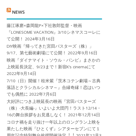
NEWS
藤江琢磨×森岡龍P×下社敦郎監督・映画
『LONESOME VACATION』3/10シネマスコーレに
て公開！
2024年3月16日
DIY映画『帰ってきた宮田バスターズ（株）」
9/17、第七藝術劇場にて公開！
2022年9月16日
映画『ダイナマイト・ソウル・バンビ』まさかの
上映延長決定、9/23まで！新宿K’s cinemaにて
2022年9月14日
7/10（日）開催！桂米紫『茨木コテン劇場～古典
落語とクラシカルシネマ～』合縁奇縁！恋はいつ
でも偶然に
2022年7月6日
大好評につき上映延長の映画『宮田バスターズ
（株）-大長編-』いよいよ大団円！ラスト12/14・
16の舞台挨拶をお見逃しなく！
2021年12月14日
コロナ禍を⾛り抜け⼀年以上のロングラン上映を
果たした映画『ひとくず』シアターセブンにて１
周年記念特別舞台挨拶開催決定︕︕
2021年12月3