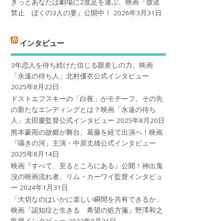
きっとあなたは劇場に2度足を運ぶ。映画『放送
禁止 ぼくの3人の妻』公開中！
2026年3月31日
インタビュー
3年恋人を待ち続けた信じる眼差しの力。映画
「永遠の待ち人」北村優衣公式インタビュー
2025年8月22日
ドストエフスキーの「白夜」がモチーフ。その先
の新たなエンディングとは？映画「永遠の待ち
人」太田慶監督公式インタビュー
2025年8月20日
熊本豪雨の故郷が舞台、葛藤を経て出演へ！映画
『囁きの河』主演・中原丈雄公式インタビュー
2025年8月14日
映画『すべて、至るところにある』公開！神出鬼
没の映画流れ者、リム・カーワイ監督インタビュ
ー
2024年1月31日
「大切なのはいかに楽しい瞬間を共有できるか」
映画『認知症と生きる 希望の処方箋』野澤和之