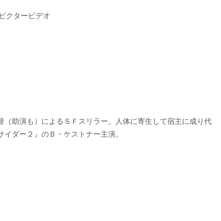
・ビクタービデオ
督（助演も）によるＳＦスリラー。人体に寄生して宿主に成り代
サイダー２』のＢ・ケストナー主演。