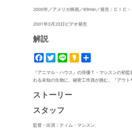
2000年／アメリカ映画／89min／発売：ＣＩＣ
2001年3月23日ビデオ発売
解説
F
T
Li
K
共
ac
w
n
a
有
『アニマル・ハウス』の俳優Ｔ・マシスンの初監
e
itt
e
k
わる未知の生物に、秘密工作員が挑む。『アウト
b
er
a
o
o
ストーリー
o
スタッフ
k
監督・出演：ティム・マシスン