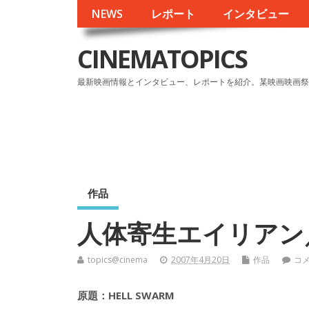
NEWS
レポート
インタビュー
CINEMATOPICS
最新映画情報とインタビュー、レポートを紹介。某映画映画祭
作品
人体寄生エイリアン
topics@cinema
2007年4月20日
作品
コ
原題：HELL SWARM