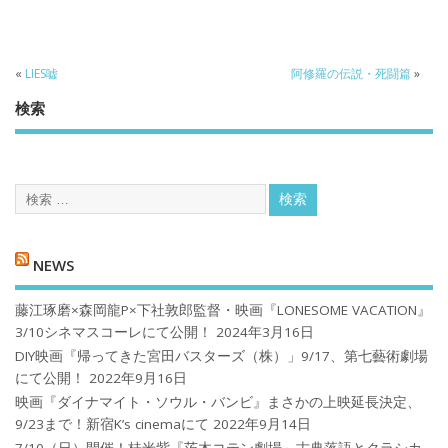
«
LIES嘘
阿修羅の伝説・死闘篇
»
検索
NEWS
藤江琢磨×森岡龍P×下社敦郎監督・映画『LONESOME VACATION』
3/10シネマスコーレにて公開！
2024年3月16日
DIY映画『帰ってきた宮田バスターズ（株）」9/17、第七藝術劇場
にて公開！
2022年9月16日
映画『ダイナマイト・ソウル・バンビ』まさかの上映延長決定、
9/23まで！新宿K’s cinemaにて
2022年9月14日
7/10（日）開催！桂米紫『茨木コテン劇場～古典落語とクラシカ