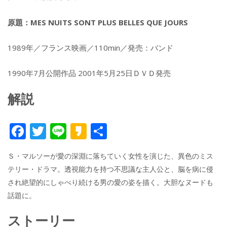
原題：MES NUITS SONT PLUS BELLES QUE JOURS
1989年／フランス映画／110min／発売：バンド
1990年7月公開作品 2001年5月25日ＤＶＤ発売
解説
F
T
Li
K
共
ac
w
n
a
有
Ｓ・マルソーが愛の深淵に落ちていく女性を演じた、異色のミス
e
itt
e
k
テリー・ドラマ。透視能力を持つ不思議な主人公と、脳を病に侵
b
er
a
され絶望的にしゃべり続ける男の愛の姿を描く。大胆なヌードも
o
o
話題に。
o
ストーリー