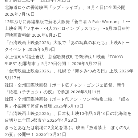
北海道ロケの香港映画『ラブ・ライズ』、９月４日に全国公開
2026年7月16日
13年ぶりに再編集版で蘇る大阪発『蒼白者 A Pale Woman』！〜
上映企画「ツネモト×4人のヒロイン プラスワン」〜6月28日＠神
戸映画資料館
2026年6月27日
「台湾映画上映会2026」大阪で『あの写真の私たち』上映&トー
クイベント
2026年6月9日
水上恒司VS福士蒼汰、新宿歌舞伎町で肉弾戦！!映画『TOKYO
BURST-犯罪都市-』5月29日公開！
2026年5月27日
「台湾映画上映会2026」、札幌で『海をみつめる日』上映
2026年
5月17日
韓国・全州国際映画祭リポート②チャン・ゴンジェ監督、新作
『紙杻（チチュク）の夜』で参加
2026年5月11日
韓国・全州国際映画祭リポート①アン・ソンギ特集上映、「眠る
男」小栗康平監督も登壇
2026年5月10日
「台湾映画上映会2026」、日本初上映10作品 5月16日の北海道を
皮切りに全国5都市で
2026年4月28日
きっとあなたは劇場に2度足を運ぶ。映画『放送禁止 ぼくの3人
の妻』公開中！
2026年3月31日