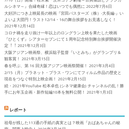
ルシネマ～』合縁奇縁！恋はいつでも偶然に
2022年7月6日
大好評につき上映延長の映画『宮田バスターズ（株）-大長編-』い
よいよ大団円！ラスト12/14・16の舞台挨拶をお見逃しなく！
2021年12月14日
コロナ禍を⾛り抜け⼀年以上のロングラン上映を果たした映画
『ひとくず』シアターセブンにて１周年記念特別舞台挨拶開催決
定︕︕
2021年12月3日
大阪アジアン映画祭、横浜聡子監督『いとみち』がグランプリ＆
観客賞！
2021年3月15日
春を呼ぶ、第 16 回大阪アジアン映画祭開催！
2021年3月4日
2/15（月）プラネット・プラス・ワンにてフィルム作品の歴史と
現在をつなぐ特別上映企画！
2021年2月15日
続・2021年YouTube 松本卓也 (シネマ健康会) チャンネルの乱！勝
手にお年玉企画・新作短編10本を無料公開！
2021年1月3日
レポート
祖母が残した113通の手紙の真実とは？映画『おばあちゃんの秘
密』関西上映中！
2026年7月25日