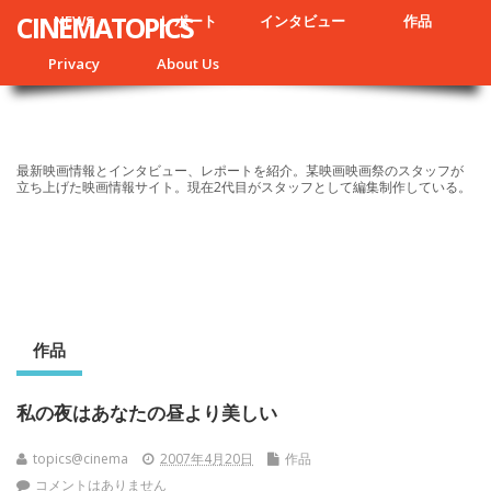
CINEMATOPICS
NEWS
レポート
インタビュー
作品
Privacy
About Us
最新映画情報とインタビュー、レポートを紹介。某映画映画祭のスタッフが
立ち上げた映画情報サイト。現在2代目がスタッフとして編集制作している。
作品
私の夜はあなたの昼より美しい
topics@cinema
2007年4月20日
作品
コメントはありません