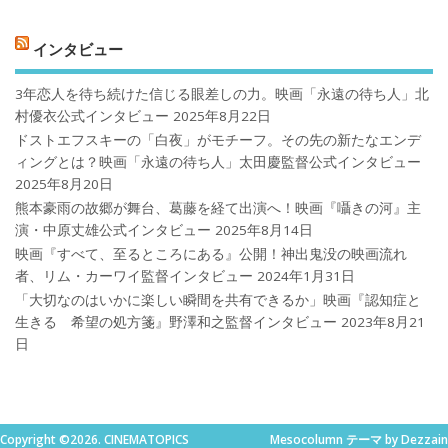
インタビュー
3年恋人を待ち続けた信じる眼差しの力。映画「永遠の待ち人」北
村優衣公式インタビュー
2025年8月22日
ドストエフスキーの「白夜」がモチーフ。その先の新たなエンデ
ィングとは？映画「永遠の待ち人」太田慶監督公式インタビュー
2025年8月20日
熊本豪雨の故郷が舞台、葛藤を経て出演へ！映画『囁きの河』主
演・中原丈雄公式インタビュー
2025年8月14日
映画『すべて、至るところにある』公開！神出鬼没の映画流れ
者、リム・カーワイ監督インタビュー
2024年1月31日
「大切なのはいかに楽しい瞬間を共有できるか」映画『認知症と
生きる 希望の処方箋』野澤和之監督インタビュー
2023年8月21
日
Copyright ©2026. CINEMATOPICS
Mesocolumn テーマ by Dezzain