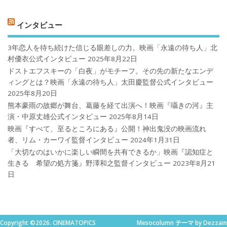
インタビュー
3年恋人を待ち続けた信じる眼差しの力。映画「永遠の待ち人」北
村優衣公式インタビュー
2025年8月22日
ドストエフスキーの「白夜」がモチーフ。その先の新たなエンデ
ィングとは？映画「永遠の待ち人」太田慶監督公式インタビュー
2025年8月20日
熊本豪雨の故郷が舞台、葛藤を経て出演へ！映画『囁きの河』主
演・中原丈雄公式インタビュー
2025年8月14日
映画『すべて、至るところにある』公開！神出鬼没の映画流れ
者、リム・カーワイ監督インタビュー
2024年1月31日
「大切なのはいかに楽しい瞬間を共有できるか」映画『認知症と
生きる 希望の処方箋』野澤和之監督インタビュー
2023年8月21
日
Copyright ©2026. CINEMATOPICS
Mesocolumn テーマ by Dezzain