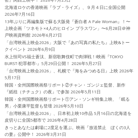
北海道ロケの香港映画『ラブ・ライズ』、９月４日に全国公開
2026年7月16日
13年ぶりに再編集版で蘇る大阪発『蒼白者 A Pale Woman』！〜
上映企画「ツネモト×4人のヒロイン プラスワン」〜6月28日＠神
戸映画資料館
2026年6月27日
「台湾映画上映会2026」大阪で『あの写真の私たち』上映&トー
クイベント
2026年6月9日
水上恒司VS福士蒼汰、新宿歌舞伎町で肉弾戦！!映画『TOKYO
BURST-犯罪都市-』5月29日公開！
2026年5月27日
「台湾映画上映会2026」、札幌で『海をみつめる日』上映
2026年
5月17日
韓国・全州国際映画祭リポート②チャン・ゴンジェ監督、新作
『紙杻（チチュク）の夜』で参加
2026年5月11日
韓国・全州国際映画祭リポート①アン・ソンギ特集上映、「眠る
男」小栗康平監督も登壇
2026年5月10日
「台湾映画上映会2026」、日本初上映10作品 5月16日の北海道を
皮切りに全国5都市で
2026年4月28日
きっとあなたは劇場に2度足を運ぶ。映画『放送禁止 ぼくの3人
の妻』公開中！
2026年3月31日