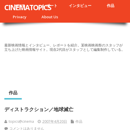
CINEMATOPICS
NEWS
レポート
インタビュー
作品
Privacy
About Us
最新映画情報とインタビュー、レポートを紹介。某映画映画祭のスタッフが
立ち上げた映画情報サイト。現在2代目がスタッフとして編集制作している。
作品
ディストラクション／地球滅亡
topics@cinema
2007年4月20日
作品
コメントはありません