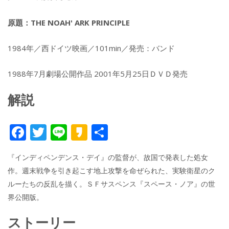
原題：THE NOAH' ARK PRINCIPLE
1984年／西ドイツ映画／101min／発売：バンド
1988年7月劇場公開作品 2001年5月25日ＤＶＤ発売
解説
F
T
Li
K
共
ac
w
n
a
有
『インディペンデンス・デイ』の監督が、故国で発表した処女
e
itt
e
k
作。週末戦争を引き起こす地上攻撃を命ぜられた、実験衛星のク
b
er
a
ルーたちの反乱を描く。ＳＦサスペンス『スペース・ノア』の世
o
o
界公開版。
o
ストーリー