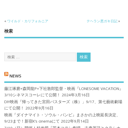
«
ワイルド・カリフォルニア
テヘラン悪ガキ日記
»
検索
NEWS
藤江琢磨×森岡龍P×下社敦郎監督・映画『LONESOME VACATION』
3/10シネマスコーレにて公開！
2024年3月16日
DIY映画『帰ってきた宮田バスターズ（株）」9/17、第七藝術劇場
にて公開！
2022年9月16日
映画『ダイナマイト・ソウル・バンビ』まさかの上映延長決定、
9/23まで！新宿K’s cinemaにて
2022年9月14日
7/10（日）開催！桂米紫『茨木コテン劇場～古典落語とクラシカ