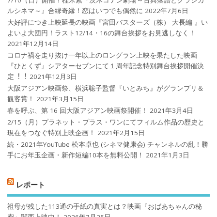
ルシネマ～』合縁奇縁！恋はいつでも偶然に
2022年7月6日
大好評につき上映延長の映画『宮田バスターズ（株）-大長編-』い
よいよ大団円！ラスト12/14・16の舞台挨拶をお見逃しなく！
2021年12月14日
コロナ禍を⾛り抜け⼀年以上のロングラン上映を果たした映画
『ひとくず』シアターセブンにて１周年記念特別舞台挨拶開催決
定︕︕
2021年12月3日
大阪アジアン映画祭、横浜聡子監督『いとみち』がグランプリ＆
観客賞！
2021年3月15日
春を呼ぶ、第 16 回大阪アジアン映画祭開催！
2021年3月4日
2/15（月）プラネット・プラス・ワンにてフィルム作品の歴史と
現在をつなぐ特別上映企画！
2021年2月15日
続・2021年YouTube 松本卓也 (シネマ健康会) チャンネルの乱！勝
手にお年玉企画・新作短編10本を無料公開！
2021年1月3日
レポート
祖母が残した113通の手紙の真実とは？映画『おばあちゃんの秘
密』関西上映中！
2026年7月25日