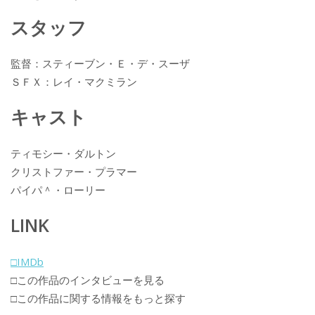
k
スタッフ
監督：スティーブン・Ｅ・デ・スーザ
ＳＦＸ：レイ・マクミラン
キャスト
ティモシー・ダルトン
クリストファー・プラマー
パイパ＾・ローリー
LINK
□IMDb
□この作品のインタビューを見る
□この作品に関する情報をもっと探す