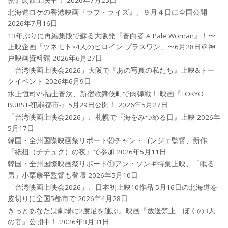
北海道ロケの香港映画『ラブ・ライズ』、９月４日に全国公開
2026年7月16日
13年ぶりに再編集版で蘇る大阪発『蒼白者 A Pale Woman』！〜
上映企画「ツネモト×4人のヒロイン プラスワン」〜6月28日＠神
戸映画資料館
2026年6月27日
「台湾映画上映会2026」大阪で『あの写真の私たち』上映&トー
クイベント
2026年6月9日
水上恒司VS福士蒼汰、新宿歌舞伎町で肉弾戦！!映画『TOKYO
BURST-犯罪都市-』5月29日公開！
2026年5月27日
「台湾映画上映会2026」、札幌で『海をみつめる日』上映
2026年
5月17日
韓国・全州国際映画祭リポート②チャン・ゴンジェ監督、新作
『紙杻（チチュク）の夜』で参加
2026年5月11日
韓国・全州国際映画祭リポート①アン・ソンギ特集上映、「眠る
男」小栗康平監督も登壇
2026年5月10日
「台湾映画上映会2026」、日本初上映10作品 5月16日の北海道を
皮切りに全国5都市で
2026年4月28日
きっとあなたは劇場に2度足を運ぶ。映画『放送禁止 ぼくの3人
の妻』公開中！
2026年3月31日