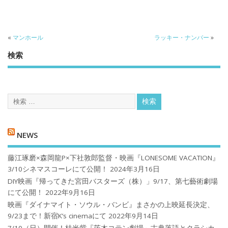
«
マンホール
ラッキー・ナンバー
»
検索
NEWS
藤江琢磨×森岡龍P×下社敦郎監督・映画『LONESOME VACATION』
3/10シネマスコーレにて公開！
2024年3月16日
DIY映画『帰ってきた宮田バスターズ（株）」9/17、第七藝術劇場
にて公開！
2022年9月16日
映画『ダイナマイト・ソウル・バンビ』まさかの上映延長決定、
9/23まで！新宿K’s cinemaにて
2022年9月14日
7/10（日）開催！桂米紫『茨木コテン劇場～古典落語とクラシカ