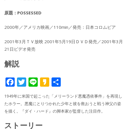
原題：POSSESSED
2000年／アメリカ映画／110min／発売：日本コロムビア
2001年3月ＴＶ放映 2001年5月19日ＤＶＤ発売／2001年3月
21日ビデオ発売
解説
F
T
Li
K
共
ac
w
n
a
有
1949年に米国で起こった「メリーランド悪魔憑依事件」を再現し
e
itt
e
k
たホラー。悪魔にとりつかれた少年と彼を救おうと戦う神父の姿
b
er
a
を描く。『ダイ・ハード』の脚本家が監督した注目作。
o
o
ストーリー
o