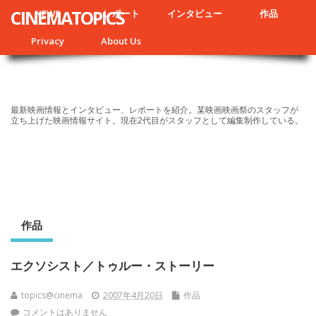
CINEMATOPICS
NEWS
レポート
インタビュー
作品
Privacy
About Us
最新映画情報とインタビュー、レポートを紹介。某映画映画祭のスタッフが
立ち上げた映画情報サイト。現在2代目がスタッフとして編集制作している。
作品
エクソシスト／トゥルー・ストーリー
topics@cinema
2007年4月20日
作品
コメントはありません