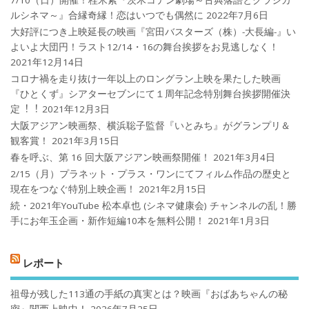
ルシネマ～』合縁奇縁！恋はいつでも偶然に
2022年7月6日
大好評につき上映延長の映画『宮田バスターズ（株）-大長編-』い
よいよ大団円！ラスト12/14・16の舞台挨拶をお見逃しなく！
2021年12月14日
コロナ禍を⾛り抜け⼀年以上のロングラン上映を果たした映画
『ひとくず』シアターセブンにて１周年記念特別舞台挨拶開催決
定︕︕
2021年12月3日
大阪アジアン映画祭、横浜聡子監督『いとみち』がグランプリ＆
観客賞！
2021年3月15日
春を呼ぶ、第 16 回大阪アジアン映画祭開催！
2021年3月4日
2/15（月）プラネット・プラス・ワンにてフィルム作品の歴史と
現在をつなぐ特別上映企画！
2021年2月15日
続・2021年YouTube 松本卓也 (シネマ健康会) チャンネルの乱！勝
手にお年玉企画・新作短編10本を無料公開！
2021年1月3日
レポート
祖母が残した113通の手紙の真実とは？映画『おばあちゃんの秘
密』関西上映中！
2026年7月25日