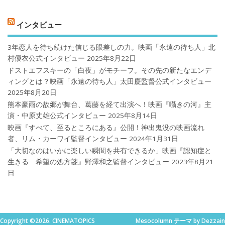
インタビュー
3年恋人を待ち続けた信じる眼差しの力。映画「永遠の待ち人」北
村優衣公式インタビュー
2025年8月22日
ドストエフスキーの「白夜」がモチーフ。その先の新たなエンデ
ィングとは？映画「永遠の待ち人」太田慶監督公式インタビュー
2025年8月20日
熊本豪雨の故郷が舞台、葛藤を経て出演へ！映画『囁きの河』主
演・中原丈雄公式インタビュー
2025年8月14日
映画『すべて、至るところにある』公開！神出鬼没の映画流れ
者、リム・カーワイ監督インタビュー
2024年1月31日
「大切なのはいかに楽しい瞬間を共有できるか」映画『認知症と
生きる 希望の処方箋』野澤和之監督インタビュー
2023年8月21
日
Copyright ©2026. CINEMATOPICS
Mesocolumn テーマ by Dezzain