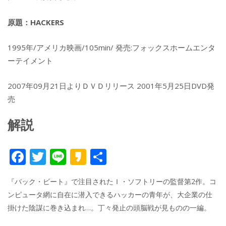
原題：HACKERS
1995年/アメリカ映画/105min/ 発売:フォックスホームエンタ
ーテイメント
2007年09月21日よりＤＶＤリリース 2001年5月25日DVD発
売
解説
F
T
Li
K
共
ac
w
n
a
有
『バック・ビート』で注目されたＩ・ソフトリーの監督第2作。コ
e
itt
e
k
ンピュータ網に自在に潜入できるハッカーの青年が、大企業の仕
b
er
a
掛けた陰謀に巻き込まれ…。丁々発止の頭脳戦が見ものの一編。
o
o