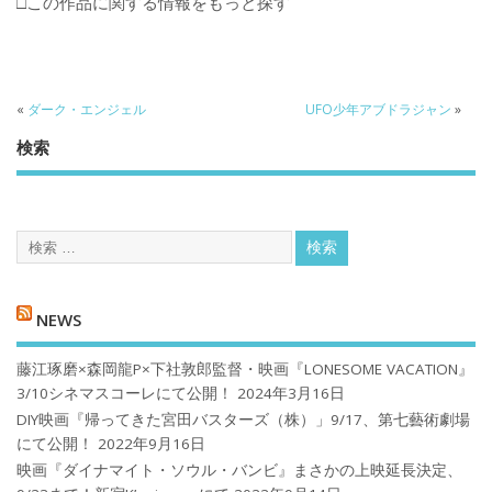
□この作品に関する情報をもっと探す
«
ダーク・エンジェル
UFO少年アブドラジャン
»
検索
NEWS
藤江琢磨×森岡龍P×下社敦郎監督・映画『LONESOME VACATION』
3/10シネマスコーレにて公開！
2024年3月16日
DIY映画『帰ってきた宮田バスターズ（株）」9/17、第七藝術劇場
にて公開！
2022年9月16日
映画『ダイナマイト・ソウル・バンビ』まさかの上映延長決定、