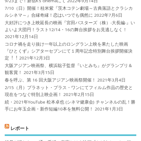
9/23まで！新宿K’s cinemaにて
2022年9月14日
7/10（日）開催！桂米紫『茨木コテン劇場～古典落語とクラシカ
ルシネマ～』合縁奇縁！恋はいつでも偶然に
2022年7月6日
大好評につき上映延長の映画『宮田バスターズ（株）-大長編-』い
よいよ大団円！ラスト12/14・16の舞台挨拶をお見逃しなく！
2021年12月14日
コロナ禍を⾛り抜け⼀年以上のロングラン上映を果たした映画
『ひとくず』シアターセブンにて１周年記念特別舞台挨拶開催決
定︕︕
2021年12月3日
大阪アジアン映画祭、横浜聡子監督『いとみち』がグランプリ＆
観客賞！
2021年3月15日
春を呼ぶ、第 16 回大阪アジアン映画祭開催！
2021年3月4日
2/15（月）プラネット・プラス・ワンにてフィルム作品の歴史と
現在をつなぐ特別上映企画！
2021年2月15日
続・2021年YouTube 松本卓也 (シネマ健康会) チャンネルの乱！勝
手にお年玉企画・新作短編10本を無料公開！
2021年1月3日
レポート