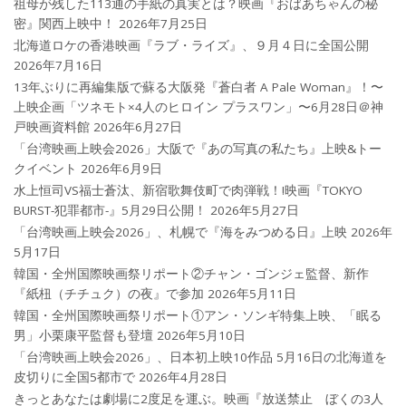
祖母が残した113通の手紙の真実とは？映画『おばあちゃんの秘
密』関西上映中！
2026年7月25日
北海道ロケの香港映画『ラブ・ライズ』、９月４日に全国公開
2026年7月16日
13年ぶりに再編集版で蘇る大阪発『蒼白者 A Pale Woman』！〜
上映企画「ツネモト×4人のヒロイン プラスワン」〜6月28日＠神
戸映画資料館
2026年6月27日
「台湾映画上映会2026」大阪で『あの写真の私たち』上映&トー
クイベント
2026年6月9日
水上恒司VS福士蒼汰、新宿歌舞伎町で肉弾戦！!映画『TOKYO
BURST-犯罪都市-』5月29日公開！
2026年5月27日
「台湾映画上映会2026」、札幌で『海をみつめる日』上映
2026年
5月17日
韓国・全州国際映画祭リポート②チャン・ゴンジェ監督、新作
『紙杻（チチュク）の夜』で参加
2026年5月11日
韓国・全州国際映画祭リポート①アン・ソンギ特集上映、「眠る
男」小栗康平監督も登壇
2026年5月10日
「台湾映画上映会2026」、日本初上映10作品 5月16日の北海道を
皮切りに全国5都市で
2026年4月28日
きっとあなたは劇場に2度足を運ぶ。映画『放送禁止 ぼくの3人