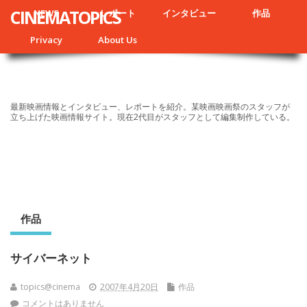
CINEMATOPICS
NEWS
レポート
インタビュー
作品
Privacy
About Us
最新映画情報とインタビュー、レポートを紹介。某映画映画祭のスタッフが
立ち上げた映画情報サイト。現在2代目がスタッフとして編集制作している。
作品
サイバーネット
topics@cinema
2007年4月20日
作品
コメントはありません