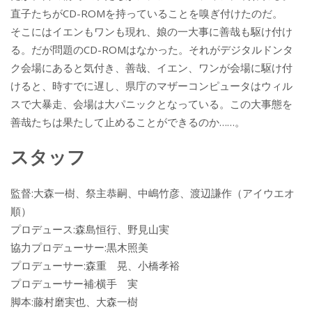
直子たちがCD-ROMを持っていることを嗅ぎ付けたのだ。
そこにはイエンもワンも現れ、娘の一大事に善哉も駆け付け
る。だが問題のCD-ROMはなかった。それがデジタルドンタ
ク会場にあると気付き、善哉、イエン、ワンが会場に駆け付
けると、時すでに遅し、県庁のマザーコンピュータはウィル
スで大暴走、会場は大パニックとなっている。この大事態を
善哉たちは果たして止めることができるのか……。
スタッフ
監督:大森一樹、祭主恭嗣、中嶋竹彦、渡辺謙作（アイウエオ
順）
プロデュース:森島恒行、野見山実
協力プロデューサー:黒木照美
プロデューサー:森重 晃、小橋孝裕
プロデューサー補:横手 実
脚本:藤村磨実也、大森一樹