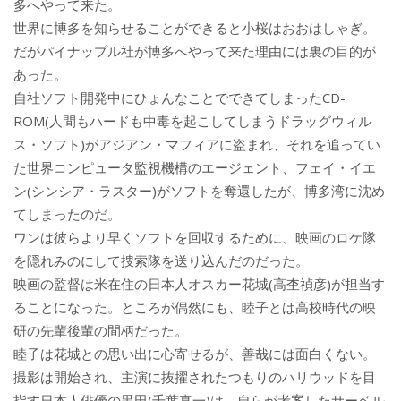
多へやって来た。
世界に博多を知らせることができると小桜はおおはしゃぎ。
だがパイナップル社が博多へやって来た理由には裏の目的が
あった。
自社ソフト開発中にひょんなことでできてしまったCD-
ROM(人間もハードも中毒を起こしてしまうドラッグウィル
ス・ソフト)がアジアン・マフィアに盗まれ、それを追ってい
た世界コンピュータ監視機構のエージェント、フェイ・イエ
ン(シンシア・ラスター)がソフトを奪還したが、博多湾に沈め
てしまったのだ。
ワンは彼らより早くソフトを回収するために、映画のロケ隊
を隠れみのにして捜索隊を送り込んだのだった。
映画の監督は米在住の日本人オスカー花城(高杢禎彦)が担当す
ることになった。ところが偶然にも、睦子とは高校時代の映
研の先輩後輩の間柄だった。
睦子は花城との思い出に心寄せるが、善哉には面白くない。
撮影は開始され、主演に抜擢されたつもりのハリウッドを目
指す日本人俳優の黒田(千葉真一)は、自らが考案したサーベル