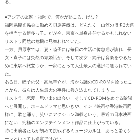
る。
●アジアの玄関・福岡で、何かが起こる、げな!?
福岡県観光協会に勤める貝原善哉は、どんたく・山笠の博多2大祭
を担当する博多っ子。だが今、東京へ単身赴任するかもしれない
リストラ同然の危機に見舞われていた。
一方、貝原家では、妻・睦子には毎日の生活に倦怠期が訪れ、長
女・直子には突然の結婚話が、そして次女・純子は音楽をやるた
めに東駅へ旅立つか、一家にとって人生最大の選択に迫られてい
た。
ある日、睦子の父・高尾幸介が、海から謎のCD-ROMを拾ったこ
とから、彼らは人生最大の事件に巻き込まれてしまう…。
リストラ、恋愛、思い出の出会い、そしてCD-ROMをめぐる陰謀
へと展開し、ホームドラマと思いきや、インド映画や香港映画同
様に、歌と踊り、笑いにアクション満載という、最近の日本映画
にない、究極のエンタテインメント作品に仕上がっている。
特に出演者たちが初めて挑戦するミュージカルは、あっと驚くシ
ーンといっても過言ではない。