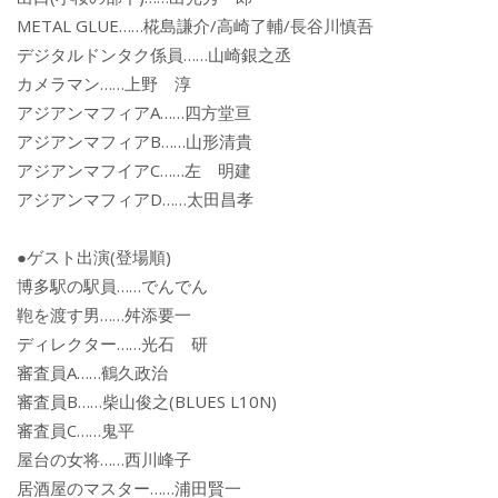
METAL GLUE……椛島謙介/高崎了輔/長谷川慎吾
デジタルドンタク係員……山崎銀之丞
カメラマン……上野 淳
アジアンマフィアA……四方堂亘
アジアンマフィアB……山形清貴
アジアンマフイアC……左 明建
アジアンマフィアD……太田昌孝
●ゲスト出演(登場順)
博多駅の駅員……でんでん
鞄を渡す男……舛添要一
ディレクター……光石 研
審査員A……鶴久政治
審査員B……柴山俊之(BLUES L10N)
審査員C……鬼平
屋台の女将……西川峰子
居酒屋のマスター……浦田賢一