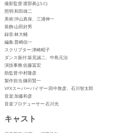
撮影監督:渡部眞(J.S.C)
照明:和田雄二
美術:沖山真保、三浦伸一
装飾:山田好男
録音:林大輔
編集:普嶋信一
スクリプター:津崎昭子
ダンス振付:坂見誠二、中島元治
演技事務:佐藤冨宏
助監督:中村隆彦
製作担当:鎌田賢一
VFXスーパーバイザー:田中敦彦、石川智太郎
音楽:加藤和彦
音楽プロデューサー:石川光
キャスト