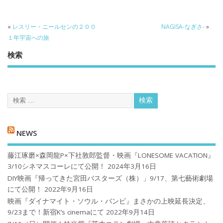
«
レスリー・ニールセンの２００
NAGISA-なぎさ-
»
１年宇宙への旅
検索
NEWS
藤江琢磨×森岡龍P×下社敦郎監督・映画『LONESOME VACATION』
3/10シネマスコーレにて公開！
2024年3月16日
DIY映画『帰ってきた宮田バスターズ（株）」9/17、第七藝術劇場
にて公開！
2022年9月16日
映画『ダイナマイト・ソウル・バンビ』まさかの上映延長決定、
9/23まで！新宿K’s cinemaにて
2022年9月14日