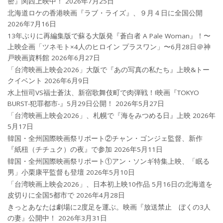
密』関西上映中！
2026年7月25日
北海道ロケの香港映画『ラブ・ライズ』、９月４日に全国公開
2026年7月16日
13年ぶりに再編集版で蘇る大阪発『蒼白者 A Pale Woman』！〜
上映企画「ツネモト×4人のヒロイン プラスワン」〜6月28日＠神
戸映画資料館
2026年6月27日
「台湾映画上映会2026」大阪で『あの写真の私たち』上映&トー
クイベント
2026年6月9日
水上恒司VS福士蒼汰、新宿歌舞伎町で肉弾戦！!映画『TOKYO
BURST-犯罪都市-』5月29日公開！
2026年5月27日
「台湾映画上映会2026」、札幌で『海をみつめる日』上映
2026年
5月17日
韓国・全州国際映画祭リポート②チャン・ゴンジェ監督、新作
『紙杻（チチュク）の夜』で参加
2026年5月11日
韓国・全州国際映画祭リポート①アン・ソンギ特集上映、「眠る
男」小栗康平監督も登壇
2026年5月10日
「台湾映画上映会2026」、日本初上映10作品 5月16日の北海道を
皮切りに全国5都市で
2026年4月28日
きっとあなたは劇場に2度足を運ぶ。映画『放送禁止 ぼくの3人
の妻』公開中！
2026年3月31日