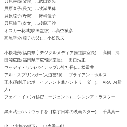
貝原善哉(父親)……武田鉄矢
貝原直子(長女)……牧瀬里穂
貝原睦子(母親)……床嶋佳子
貝原純子(次女)……後藤理沙
オスカー花城(映画監督)……高杢禎彦
高尾幸介(睦子の父)……小松政夫
小桜花美(福岡県庁デジタルメディア推進課室長)……高樹 澪
田淵広政(福岡県庁広報課室長)……田口浩正
ウッディ・ワン(パイナップル社社長)……松重豊
アル・スプリンガー(大道芸師)……ブライアン・ホルス
正木輝(純子のボーイフレンド兼バンドリーダー)……ARATA(新
人)
フェイ・イエン(秘密エージェント)……シンシア・ラスター
黒田武士(ハリウッドを目指す日本の映画スター)……千葉真一
出口(小桜の部下)……出光秀一郎