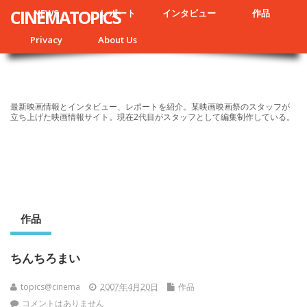
CINEMATOPICS
NEWS
レポート
インタビュー
作品
Privacy
About Us
最新映画情報とインタビュー、レポートを紹介。某映画映画祭のスタッフが
立ち上げた映画情報サイト。現在2代目がスタッフとして編集制作している。
作品
ちんちろまい
topics@cinema
2007年4月20日
作品
コメントはありません