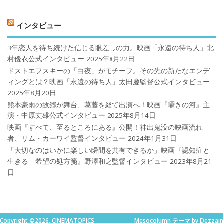
インタビュー
3年恋人を待ち続けた信じる眼差しの力。映画「永遠の待ち人」北
村優衣公式インタビュー
2025年8月22日
ドストエフスキーの「白夜」がモチーフ。その先の新たなエンデ
ィングとは？映画「永遠の待ち人」太田慶監督公式インタビュー
2025年8月20日
熊本豪雨の故郷が舞台、葛藤を経て出演へ！映画『囁きの河』主
演・中原丈雄公式インタビュー
2025年8月14日
映画『すべて、至るところにある』公開！神出鬼没の映画流れ
者、リム・カーワイ監督インタビュー
2024年1月31日
「大切なのはいかに楽しい瞬間を共有できるか」映画『認知症と
生きる 希望の処方箋』野澤和之監督インタビュー
2023年8月21
日
Copyright ©2026. CINEMATOPICS
Mesocolumn テーマ by Dezzain