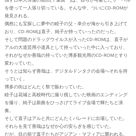
を使って一人張り切っている。そんな中、ついにCD-ROMが
発見される。
偶然にも宝探しに夢中の睦子の父・幸介が海から引き上げて
おり、CD-ROMは直子、純子が持っていったのだった。
そして問題のドラッグウイルスが入ったCD-ROMは、直子が
アルの大道芸用小道具として持っていった中に入っており、
それがなぜか善哉の持っていた博多観光用のCD-ROMとすり
変わっていた。
そうとは知らず善哉は、デジタルドンタクの会場へそれを持
っていく。
博多の街はどんたく祭で賑わっていた。
睦子は花城と高校時代に撮り残していた映画のエンディング
を撮り、純子は新曲をひっさげてライブ会場で輝たちと演
奏。
そして直子はアルと共にどんたくパレードに出場していた。
それらを見て善哉はなぜか心の安らぎを感じていた。
だが、目の前で直子たちがアジアン・マフィアに襲われる。