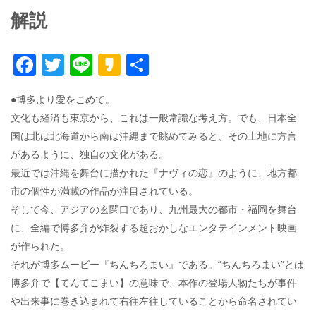
解説
F
T
Li
K
共
ac
w
n
a
有
●博多より愛をこめて。
e
itt
e
k
文化も経済も東京から、これは一般常識な考え方。でも、日本全
b
er
a
国は北は北海道から南は沖縄まで眺めてみると、その土地に方言
o
o
があるように、独自の文化がある。
o
最近では沖縄を舞台に描かれた『ナヴィの恋』のように、地方都
市の個性が満載の作品が注目されている。
k
そして今、アジアの玄関口であり、九州最大の都市・福岡を舞台
に、全編で博多弁が炸裂する超おかしなエンタテインメント映画
が作られた。
それが博多ムービー『ちんちろまい』である。”ちんちろまい”とは
博多弁で【てんてこまい】の意味で、本作の登場人物たちが事件
や出来事に巻き込まれて右往左往していることから命名されてい