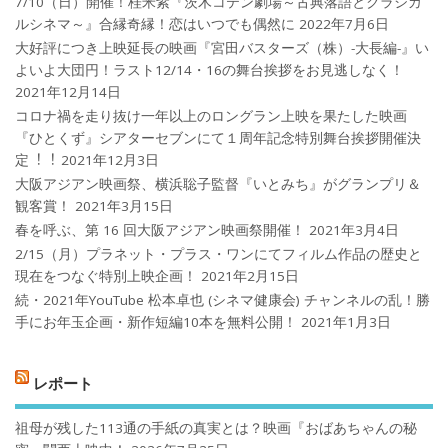
7/10（日）開催！桂米紫『茨木コテン劇場～古典落語とクラシカ
ルシネマ～』合縁奇縁！恋はいつでも偶然に
2022年7月6日
大好評につき上映延長の映画『宮田バスターズ（株）-大長編-』い
よいよ大団円！ラスト12/14・16の舞台挨拶をお見逃しなく！
2021年12月14日
コロナ禍を⾛り抜け⼀年以上のロングラン上映を果たした映画
『ひとくず』シアターセブンにて１周年記念特別舞台挨拶開催決
定︕︕
2021年12月3日
大阪アジアン映画祭、横浜聡子監督『いとみち』がグランプリ＆
観客賞！
2021年3月15日
春を呼ぶ、第 16 回大阪アジアン映画祭開催！
2021年3月4日
2/15（月）プラネット・プラス・ワンにてフィルム作品の歴史と
現在をつなぐ特別上映企画！
2021年2月15日
続・2021年YouTube 松本卓也 (シネマ健康会) チャンネルの乱！勝
手にお年玉企画・新作短編10本を無料公開！
2021年1月3日
レポート
祖母が残した113通の手紙の真実とは？映画『おばあちゃんの秘