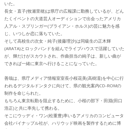
いた。
長女・直子(牧瀬里穂)は県庁の広報課に勤務しているが、どん
たくイベントの大道芸人オーディションで出会ったアメリカ
人アル・スプリンガー(ブライアン・ホルス)の芸に魅力を感
じ、いつしか恋に落ちていた。
そして高校生の次女・純子(後藤理沙)は同級生の正木輝
(ARATA)とロックバンドを組んでライブハウスで活躍していた
が、輝だけがスカウトされ、作曲担当の純子は、新しい曲が
できれば一緒に東京へ行けることになっていた。
善哉は、県庁メディア情報室室長小桜花美(高樹濡)を中心に行
われるデジタルドンタクに向けて、県の観光案内CD-ROMの
制作を命じられた。
もちろん東京転勤を阻止するために、小桜の部下・田淵(田口
浩正)と共に率先して携わる。
そこにウッディ・ワン(松重豊)率いるアメリカのコンピュータ
会社パイナップル社が、ハリウッド映画を製作するために博