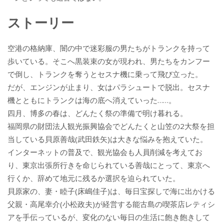
ストーリー
空港の格納庫、闇の中で迷彩服の男たちがトランクを持って
歩いている。そこへ黒装束の女が現われ、男たちをカンフー
で倒し、トランクを奪うとセスナ機に乗って飛び立った。
だが、エンジンが止まり、女はパラシュートで脱出。セスナ
機とともにトランクは海の底へ消えていった……。
四月、博多の春は、どんたく祭の準備で明け暮れる。
福岡県の財団法人観光振興協会でどんたくと山笠の2大祭を担
当している貝原善哉(武田鉄矢)は大きな悩みを抱えていた。
インターネットの普及で、観光協会も人員削減を考えてお
り、東京出張所行きを命じられている善哉にとって、東京へ
行くか、辞めて地元に残るか選択を迫られていた。
貝原家の、妻・睦子(床嶋佳子)は、毎日宝探しで海に出かける
父親・高尾幸介(小松政夫)が経営する能古島の喫茶店レティシ
アを手伝っているが、変化のない毎日の生活に飽き飽きして