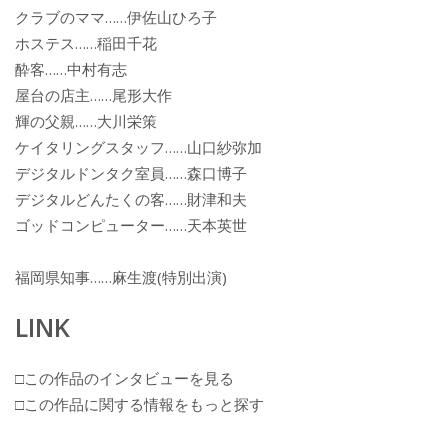
クラブのママ……伊佐山ひろ子
ホステス……稲田千花
酔客……中村有志
屋台の店主……尾形大作
輝の父親……大川栄策
ケイタリングスタッフ……山口紗弥加
デジタルドンタク室員……森口博子
デジタルどんたくの客……財津和夫
ゴッドコンピューター……天本英世
福岡県知事……麻生渡(特別出演)
LINK
□この作品のインタビューを見る
□この作品に関する情報をもっと探す