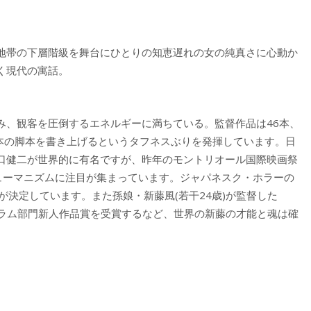
地帯の下層階級を舞台にひとりの知恵遅れの女の純真さに心動か
く現代の寓話。
み、観客を圧倒するエネルギーに満ちている。監督作品は46本、
1本の脚本を書き上げるというタフネスぶりを発揮しています。日
口健二が世界的に有名ですが、昨年のモントリオール国際映画祭
ヒューマニズムに注目が集まっています。ジャパネスク・ホラーの
が決定しています。また孫娘・新藤風(若干24歳)が監督した
フォーラム部門新人作品賞を受賞するなど、世界の新藤の才能と魂は確