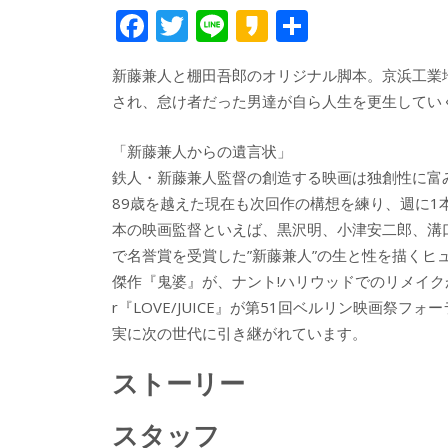
F
T
Li
K
共
ac
w
n
a
有
新藤兼人と棚田吾郎のオリジナル脚本。京浜工業
e
itt
e
k
され、怠け者だった男達が自ら人生を更生してい
b
er
a
o
o
「新藤兼人からの遺言状」
o
鉄人・新藤兼人監督の創造する映画は独創性に富
89歳を越えた現在も次回作の構想を練り、週に
k
本の映画監督といえば、黒沢明、小津安二郎、溝
で名誉賞を受賞した”新藤兼人”の生と性を描く
傑作『鬼婆』が、ナント!ハリウッドでのリメイク
r『LOVE/JUICE』が第51回ベルリン映画祭
実に次の世代に引き継がれています。
ストーリー
スタッフ