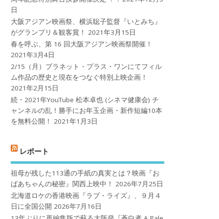
日
大阪アジアン映画祭、横浜聡子監督『いとみち』
がグランプリ＆観客賞！
2021年3月15日
春を呼ぶ、第 16 回大阪アジアン映画祭開催！
2021年3月4日
2/15（月）プラネット・プラス・ワンにてフィル
ム作品の歴史と現在をつなぐ特別上映企画！
2021年2月15日
続・2021年YouTube 松本卓也 (シネマ健康会) チ
ャンネルの乱！勝手にお年玉企画・新作短編10本
を無料公開！
2021年1月3日
レポート
祖母が残した113通の手紙の真実とは？映画『お
ばあちゃんの秘密』関西上映中！
2026年7月25日
北海道ロケの香港映画『ラブ・ライズ』、９月４
日に全国公開
2026年7月16日
13年ぶりに再編集版で蘇る大阪発『蒼白者 A Pale