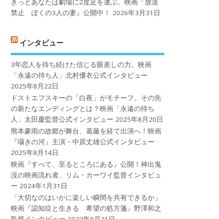
きっとあなたは劇場に2度足を運ぶ。映画『放送
禁止 ぼくの3人の妻』公開中！
2026年3月31日
インタビュー
3年恋人を待ち続けた信じる眼差しの力。映画
「永遠の待ち人」北村優衣公式インタビュー
2025年8月22日
ドストエフスキーの「白夜」がモチーフ。その先
の新たなエンディングとは？映画「永遠の待ち
人」太田慶監督公式インタビュー
2025年8月20日
熊本豪雨の故郷が舞台、葛藤を経て出演へ！映画
『囁きの河』主演・中原丈雄公式インタビュー
2025年8月14日
映画『すべて、至るところにある』公開！神出鬼
没の映画流れ者、リム・カーワイ監督インタビュ
ー
2024年1月31日
「大切なのはいかに楽しい瞬間を共有できるか」
映画『認知症と生きる 希望の処方箋』野澤和之