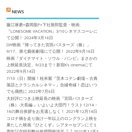
NEWS
藤江琢磨×森岡龍P×下社敦郎監督・映画
『LONESOME VACATION』3/10シネマスコーレに
て公開！
2024年3月16日
DIY映画『帰ってきた宮田バスターズ（株）」
9/17、第七藝術劇場にて公開！
2022年9月16日
映画『ダイナマイト・ソウル・バンビ』まさかの
上映延長決定、9/23まで！新宿K’s cinemaにて
2022年9月14日
7/10（日）開催！桂米紫『茨木コテン劇場～古典
落語とクラシカルシネマ～』合縁奇縁！恋はいつ
でも偶然に
2022年7月6日
大好評につき上映延長の映画『宮田バスターズ
（株）-大長編-』いよいよ大団円！ラスト12/14・
16の舞台挨拶をお見逃しなく！
2021年12月14日
コロナ禍を⾛り抜け⼀年以上のロングラン上映を
果たした映画『ひとくず』シアターセブンにて１
周年記念特別舞台挨拶開催決定︕︕
2021年12月3