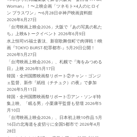
Woman』！〜上映企画「ツネモト×4人のヒロイ
ン プラスワン」〜6月28日＠神戸映画資料館
2026年6月27日
「台湾映画上映会2026」大阪で『あの写真の私た
ち』上映&トークイベント
2026年6月9日
水上恒司VS福士蒼汰、新宿歌舞伎町で肉弾戦！!映
画『TOKYO BURST-犯罪都市-』5月29日公開！
2026年5月27日
「台湾映画上映会2026」、札幌で『海をみつめる
日』上映
2026年5月17日
韓国・全州国際映画祭リポート②チャン・ゴンジ
ェ監督、新作『紙杻（チチュク）の夜』で参加
2026年5月11日
韓国・全州国際映画祭リポート①アン・ソンギ特
集上映、「眠る男」小栗康平監督も登壇
2026年5
月10日
「台湾映画上映会2026」、日本初上映10作品 5月
16日の北海道を皮切りに全国5都市で
2026年4月
28日