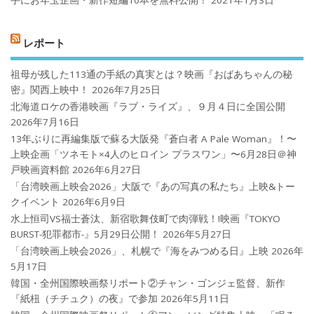
レポート
祖母が残した113通の手紙の真実とは？映画『おばあちゃんの秘
密』関西上映中！
2026年7月25日
北海道ロケの香港映画『ラブ・ライズ』、９月４日に全国公開
2026年7月16日
13年ぶりに再編集版で蘇る大阪発『蒼白者 A Pale Woman』！〜
上映企画「ツネモト×4人のヒロイン プラスワン」〜6月28日＠神
戸映画資料館
2026年6月27日
「台湾映画上映会2026」大阪で『あの写真の私たち』上映&トー
クイベント
2026年6月9日
水上恒司VS福士蒼汰、新宿歌舞伎町で肉弾戦！!映画『TOKYO
BURST-犯罪都市-』5月29日公開！
2026年5月27日
「台湾映画上映会2026」、札幌で『海をみつめる日』上映
2026年
5月17日
韓国・全州国際映画祭リポート②チャン・ゴンジェ監督、新作
『紙杻（チチュク）の夜』で参加
2026年5月11日