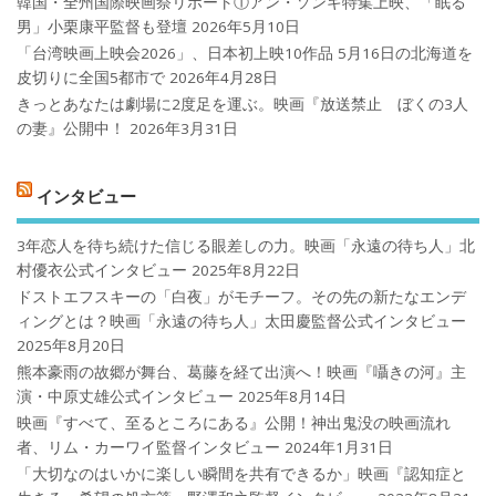
韓国・全州国際映画祭リポート①アン・ソンギ特集上映、「眠る
男」小栗康平監督も登壇
2026年5月10日
「台湾映画上映会2026」、日本初上映10作品 5月16日の北海道を
皮切りに全国5都市で
2026年4月28日
きっとあなたは劇場に2度足を運ぶ。映画『放送禁止 ぼくの3人
の妻』公開中！
2026年3月31日
インタビュー
3年恋人を待ち続けた信じる眼差しの力。映画「永遠の待ち人」北
村優衣公式インタビュー
2025年8月22日
ドストエフスキーの「白夜」がモチーフ。その先の新たなエンデ
ィングとは？映画「永遠の待ち人」太田慶監督公式インタビュー
2025年8月20日
熊本豪雨の故郷が舞台、葛藤を経て出演へ！映画『囁きの河』主
演・中原丈雄公式インタビュー
2025年8月14日
映画『すべて、至るところにある』公開！神出鬼没の映画流れ
者、リム・カーワイ監督インタビュー
2024年1月31日
「大切なのはいかに楽しい瞬間を共有できるか」映画『認知症と