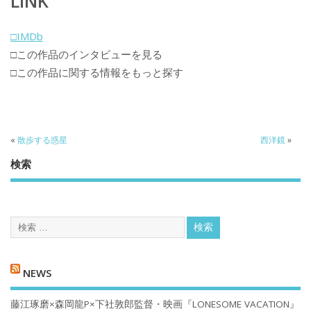
LINK
□IMDb
□この作品のインタビューを見る
□この作品に関する情報をもっと探す
«
散歩する惑星
西洋鏡
»
検索
NEWS
藤江琢磨×森岡龍P×下社敦郎監督・映画『LONESOME VACATION』