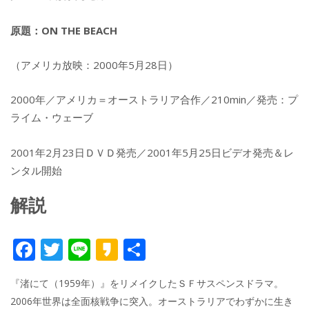
原題：ON THE BEACH
（アメリカ放映：2000年5月28日）
2000年／アメリカ＝オーストラリア合作／210min／発売：プ
ライム・ウェーブ
2001年2月23日ＤＶＤ発売／2001年5月25日ビデオ発売＆レ
ンタル開始
解説
F
T
Li
K
共
ac
w
n
a
有
『渚にて（1959年）』をリメイクしたＳＦサスペンスドラマ。
e
itt
e
k
2006年世界は全面核戦争に突入。オーストラリアでわずかに生き