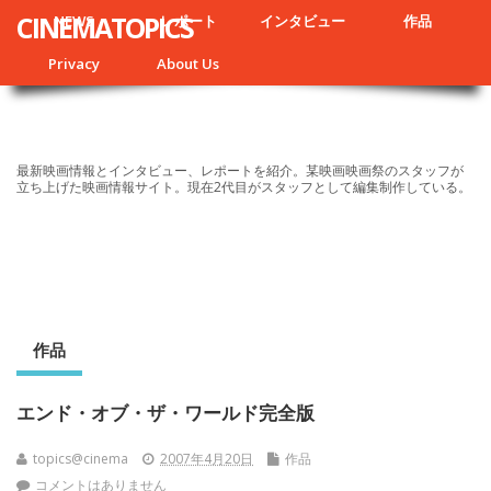
CINEMATOPICS
NEWS
レポート
インタビュー
作品
Privacy
About Us
最新映画情報とインタビュー、レポートを紹介。某映画映画祭のスタッフが
立ち上げた映画情報サイト。現在2代目がスタッフとして編集制作している。
作品
エンド・オブ・ザ・ワールド完全版
topics@cinema
2007年4月20日
作品
コメントはありません