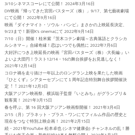
3/10シネマスコーレにて公開！
2024年3月16日
DIY映画『帰ってきた宮田バスターズ（株）」9/17、第七藝術劇場
にて公開！
2022年9月16日
映画『ダイナマイト・ソウル・バンビ』まさかの上映延長決定、
9/23まで！新宿K’s cinemaにて
2022年9月14日
7/10（日）開催！桂米紫『茨木コテン劇場～古典落語とクラシカ
ルシネマ～』合縁奇縁！恋はいつでも偶然に
2022年7月6日
大好評につき上映延長の映画『宮田バスターズ（株）-大長編-』い
よいよ大団円！ラスト12/14・16の舞台挨拶をお見逃しなく！
2021年12月14日
コロナ禍を⾛り抜け⼀年以上のロングラン上映を果たした映画
『ひとくず』シアターセブンにて１周年記念特別舞台挨拶開催決
定︕︕
2021年12月3日
大阪アジアン映画祭、横浜聡子監督『いとみち』がグランプリ＆
観客賞！
2021年3月15日
春を呼ぶ、第 16 回大阪アジアン映画祭開催！
2021年3月4日
2/15（月）プラネット・プラス・ワンにてフィルム作品の歴史と
現在をつなぐ特別上映企画！
2021年2月15日
続・2021年YouTube 松本卓也 (シネマ健康会) チャンネルの乱！勝
手にお年玉企画・新作短編10本を無料公開！
2021年1月3日