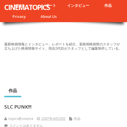
CINEMATOPICS
NEWS
レポート
インタビュー
作品
Privacy
About Us
最新映画情報とインタビュー、レポートを紹介。某映画映画祭のスタッフが
立ち上げた映画情報サイト。現在2代目がスタッフとして編集制作している。
作品
SLC PUNK!!!
topics@cinema
2007年4月20日
作品
コメントはありません