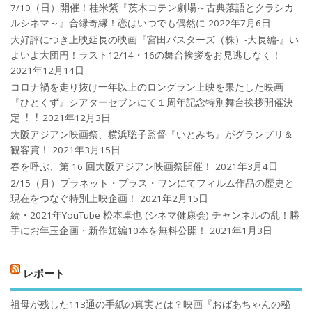
7/10（日）開催！桂米紫『茨木コテン劇場～古典落語とクラシカ
ルシネマ～』合縁奇縁！恋はいつでも偶然に
2022年7月6日
大好評につき上映延長の映画『宮田バスターズ（株）-大長編-』い
よいよ大団円！ラスト12/14・16の舞台挨拶をお見逃しなく！
2021年12月14日
コロナ禍を⾛り抜け⼀年以上のロングラン上映を果たした映画
『ひとくず』シアターセブンにて１周年記念特別舞台挨拶開催決
定︕︕
2021年12月3日
大阪アジアン映画祭、横浜聡子監督『いとみち』がグランプリ＆
観客賞！
2021年3月15日
春を呼ぶ、第 16 回大阪アジアン映画祭開催！
2021年3月4日
2/15（月）プラネット・プラス・ワンにてフィルム作品の歴史と
現在をつなぐ特別上映企画！
2021年2月15日
続・2021年YouTube 松本卓也 (シネマ健康会) チャンネルの乱！勝
手にお年玉企画・新作短編10本を無料公開！
2021年1月3日
レポート
祖母が残した113通の手紙の真実とは？映画『おばあちゃんの秘