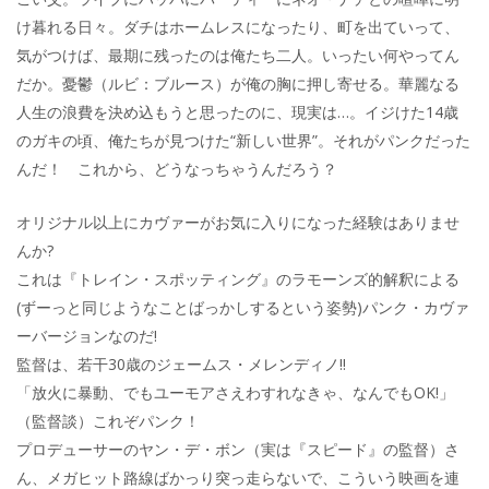
け暮れる日々。ダチはホームレスになったり、町を出ていって、
気がつけば、最期に残ったのは俺たち二人。いったい何やってん
だか。憂鬱（ルビ：ブルース）が俺の胸に押し寄せる。華麗なる
人生の浪費を決め込もうと思ったのに、現実は…。イジけた14歳
のガキの頃、俺たちが見つけた“新しい世界”。それがパンクだった
んだ！ これから、どうなっちゃうんだろう？
オリジナル以上にカヴァーがお気に入りになった経験はありませ
んか?
これは『トレイン・スポッティング』のラモーンズ的解釈による
(ずーっと同じようなことばっかしするという姿勢)パンク・カヴァ
ーバージョンなのだ!
監督は、若干30歳のジェームス・メレンディノ!!
「放火に暴動、でもユーモアさえわすれなきゃ、なんでもOK!」
（監督談）これぞパンク！
プロデューサーのヤン・デ・ボン（実は『スピード』の監督）さ
ん、メガヒット路線ばかっり突っ走らないで、こういう映画を連