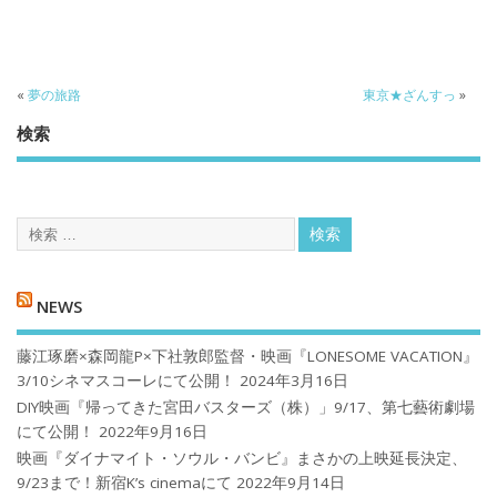
«
夢の旅路
東京★ざんすっ
»
検索
NEWS
藤江琢磨×森岡龍P×下社敦郎監督・映画『LONESOME VACATION』
3/10シネマスコーレにて公開！
2024年3月16日
DIY映画『帰ってきた宮田バスターズ（株）」9/17、第七藝術劇場
にて公開！
2022年9月16日
映画『ダイナマイト・ソウル・バンビ』まさかの上映延長決定、
9/23まで！新宿K’s cinemaにて
2022年9月14日