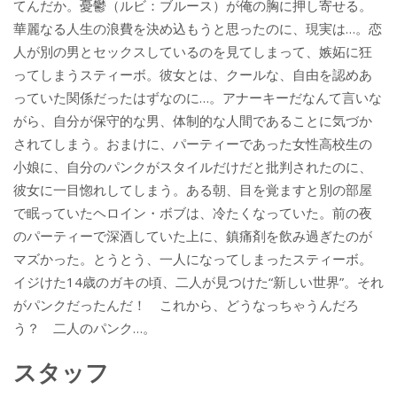
てんだか。憂鬱（ルビ：ブルース）が俺の胸に押し寄せる。
華麗なる人生の浪費を決め込もうと思ったのに、現実は…。恋
人が別の男とセックスしているのを見てしまって、嫉妬に狂
ってしまうスティーボ。彼女とは、クールな、自由を認めあ
っていた関係だったはずなのに…。アナーキーだなんて言いな
がら、自分が保守的な男、体制的な人間であることに気づか
されてしまう。おまけに、パーティーであった女性高校生の
小娘に、自分のパンクがスタイルだけだと批判されたのに、
彼女に一目惚れしてしまう。ある朝、目を覚ますと別の部屋
で眠っていたヘロイン・ボブは、冷たくなっていた。前の夜
のパーティーで深酒していた上に、鎮痛剤を飲み過ぎたのが
マズかった。とうとう、一人になってしまったスティーボ。
イジけた14歳のガキの頃、二人が見つけた“新しい世界”。それ
がパンクだったんだ！ これから、どうなっちゃうんだろ
う？ 二人のパンク…。
スタッフ