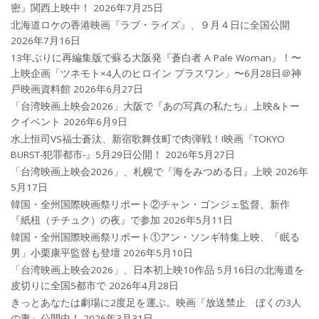
密』関西上映中！
2026年7月25日
北海道ロケの香港映画『ラブ・ライズ』、９月４日に全国公開
2026年7月16日
13年ぶりに再編集版で蘇る大阪発『蒼白者 A Pale Woman』！〜
上映企画「ツネモト×4人のヒロイン プラスワン」〜6月28日＠神
戸映画資料館
2026年6月27日
「台湾映画上映会2026」大阪で『あの写真の私たち』上映&トー
クイベント
2026年6月9日
水上恒司VS福士蒼汰、新宿歌舞伎町で肉弾戦！!映画『TOKYO
BURST-犯罪都市-』5月29日公開！
2026年5月27日
「台湾映画上映会2026」、札幌で『海をみつめる日』上映
2026年
5月17日
韓国・全州国際映画祭リポート②チャン・ゴンジェ監督、新作
『紙杻（チチュク）の夜』で参加
2026年5月11日
韓国・全州国際映画祭リポート①アン・ソンギ特集上映、「眠る
男」小栗康平監督も登壇
2026年5月10日
「台湾映画上映会2026」、日本初上映10作品 5月16日の北海道を
皮切りに全国5都市で
2026年4月28日
きっとあなたは劇場に2度足を運ぶ。映画『放送禁止 ぼくの3人
の妻』公開中！
2026年3月31日