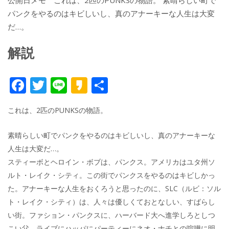
公開日メモ これは、2匹のPUNKSの物語。 素晴らしい町で
パンクをやるのはキビしいし、真のアナーキーな人生は大変
だ…。
解説
F
T
Li
K
共
ac
w
n
a
有
これは、2匹のPUNKSの物語。
e
itt
e
k
b
er
a
素晴らしい町でパンクをやるのはキビしいし、真のアナーキーな
o
o
人生は大変だ…。
o
スティーボとヘロイン・ボブは、パンクス。アメリカはユタ州ソ
ルト・レイク・シティ。この街でパンクスをやるのはキビしかっ
k
た。アナーキーな人生をおくろうと思ったのに、SLC（ルビ：ソル
ト・レイク・シティ）は、人々は優しくておとなしい、すばらし
い街。ファション・パンクスに、ハーバード大へ進学しろとしつ
こい父。ライブにハッパにパーティーにネオ・ナチとの喧嘩に明