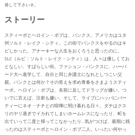
発して下さいネ。
ストーリー
スティーボとヘロイン・ボブは、パンクス。アメリカはユタ
州ソルト・レイク・シティ。この街でパンクスをやるのはキ
ビしかった。アナーキーな人生をおくろうと思ったのに、
SLC（ルビ：ソルト・レイク・シティ）は、人々は優しくてお
となしい、すばらしい街。ファション・パンクスに、ハーバ
ード大へ進学して、自分と同じ弁護士になれとしつこい父
親。パンクとは何か？その答えを求め青春をさまようスティ
ーボ。ヘロイン・ボブは、名前に反してドラッグが嫌い。つ
いでに言えば、注射も嫌い。そして、ライブにハッパにパー
ティーにネオ・ナチとの喧嘩に明け暮れる日々。ダチはクス
リのヤリ過ぎでイカれてしまいホームレスになったり、町を
出ていって二度と帰ってこなかったり…気がつけば、最期に残
ったのはスティーボとヘロイン・ボブ二人。いったい何やっ