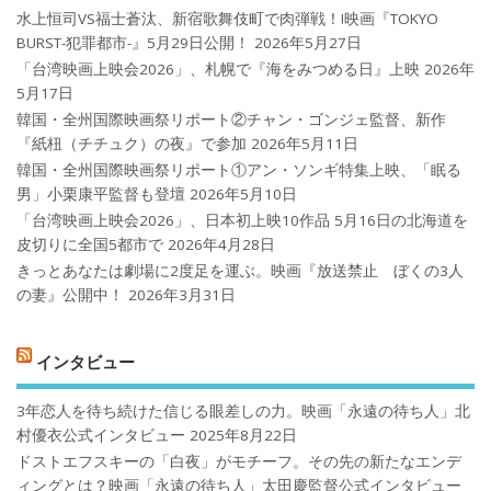
水上恒司VS福士蒼汰、新宿歌舞伎町で肉弾戦！!映画『TOKYO
BURST-犯罪都市-』5月29日公開！
2026年5月27日
「台湾映画上映会2026」、札幌で『海をみつめる日』上映
2026年
5月17日
韓国・全州国際映画祭リポート②チャン・ゴンジェ監督、新作
『紙杻（チチュク）の夜』で参加
2026年5月11日
韓国・全州国際映画祭リポート①アン・ソンギ特集上映、「眠る
男」小栗康平監督も登壇
2026年5月10日
「台湾映画上映会2026」、日本初上映10作品 5月16日の北海道を
皮切りに全国5都市で
2026年4月28日
きっとあなたは劇場に2度足を運ぶ。映画『放送禁止 ぼくの3人
の妻』公開中！
2026年3月31日
インタビュー
3年恋人を待ち続けた信じる眼差しの力。映画「永遠の待ち人」北
村優衣公式インタビュー
2025年8月22日
ドストエフスキーの「白夜」がモチーフ。その先の新たなエンデ
ィングとは？映画「永遠の待ち人」太田慶監督公式インタビュー