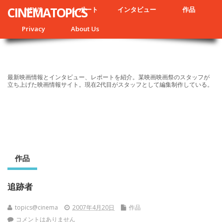
CINEMATOPICS
NEWS
レポート
インタビュー
作品
Privacy
About Us
最新映画情報とインタビュー、レポートを紹介。某映画映画祭のスタッフが
立ち上げた映画情報サイト。現在2代目がスタッフとして編集制作している。
作品
追跡者
topics@cinema
2007年4月20日
作品
コメントはありません