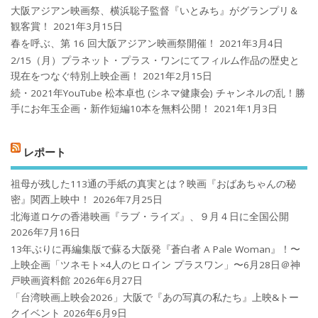
大阪アジアン映画祭、横浜聡子監督『いとみち』がグランプリ＆
観客賞！
2021年3月15日
春を呼ぶ、第 16 回大阪アジアン映画祭開催！
2021年3月4日
2/15（月）プラネット・プラス・ワンにてフィルム作品の歴史と
現在をつなぐ特別上映企画！
2021年2月15日
続・2021年YouTube 松本卓也 (シネマ健康会) チャンネルの乱！勝
手にお年玉企画・新作短編10本を無料公開！
2021年1月3日
レポート
祖母が残した113通の手紙の真実とは？映画『おばあちゃんの秘
密』関西上映中！
2026年7月25日
北海道ロケの香港映画『ラブ・ライズ』、９月４日に全国公開
2026年7月16日
13年ぶりに再編集版で蘇る大阪発『蒼白者 A Pale Woman』！〜
上映企画「ツネモト×4人のヒロイン プラスワン」〜6月28日＠神
戸映画資料館
2026年6月27日
「台湾映画上映会2026」大阪で『あの写真の私たち』上映&トー
クイベント
2026年6月9日