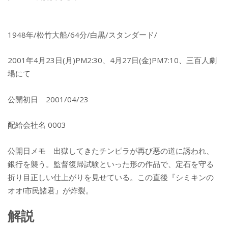
1948年/松竹大船/64分/白黒/スタンダード/
2001年4月23日(月)PM2:30、4月27日(金)PM7:10、三百人劇
場にて
公開初日 2001/04/23
配給会社名 0003
公開日メモ 出獄してきたチンピラが再び悪の道に誘われ、
銀行を襲う。監督復帰試験といった形の作品で、定石を守る
折り目正しい仕上がりを見せている。この直後『シミキンの
オオ!市民諸君』が炸裂。
解説