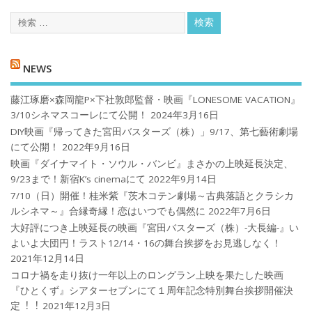
NEWS
藤江琢磨×森岡龍P×下社敦郎監督・映画『LONESOME VACATION』
3/10シネマスコーレにて公開！
2024年3月16日
DIY映画『帰ってきた宮田バスターズ（株）」9/17、第七藝術劇場
にて公開！
2022年9月16日
映画『ダイナマイト・ソウル・バンビ』まさかの上映延長決定、
9/23まで！新宿K’s cinemaにて
2022年9月14日
7/10（日）開催！桂米紫『茨木コテン劇場～古典落語とクラシカ
ルシネマ～』合縁奇縁！恋はいつでも偶然に
2022年7月6日
大好評につき上映延長の映画『宮田バスターズ（株）-大長編-』い
よいよ大団円！ラスト12/14・16の舞台挨拶をお見逃しなく！
2021年12月14日
コロナ禍を⾛り抜け⼀年以上のロングラン上映を果たした映画
『ひとくず』シアターセブンにて１周年記念特別舞台挨拶開催決
定︕︕
2021年12月3日