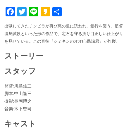
F
T
Li
K
共
ac
w
n
a
有
出獄してきたチンピラが再び悪の道に誘われ、銀行を襲う。監督
e
itt
e
k
復帰試験といった形の作品で、定石を守る折り目正しい仕上がり
b
er
a
を見せている。この直後『シミキンのオオ!市民諸君』が炸裂。
o
o
ストーリー
o
k
スタッフ
監督:川島雄三
脚本:中山隆三
撮影:長岡博之
音楽:木下忠司
キャスト