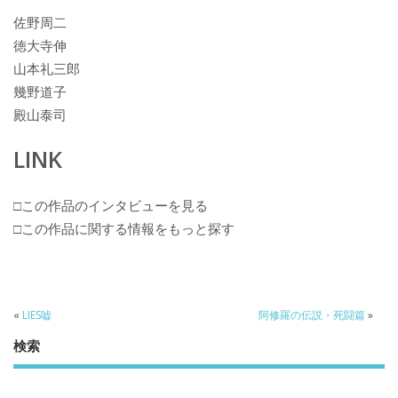
佐野周二
徳大寺伸
山本礼三郎
幾野道子
殿山泰司
LINK
□この作品のインタビューを見る
□この作品に関する情報をもっと探す
«
LIES嘘
阿修羅の伝説・死闘篇
»
検索