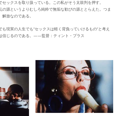
でセックスを取り扱っている。この私がそう太鼓判を押す。
乱の源というよりむしろ純粋で無垢な歓びの源ととらえた。つま
、解放なのである。
でも現実の人生でも”セックスは軽く背負っていけるもの”と考え
は信じるのである。——監督：ティント・プラス