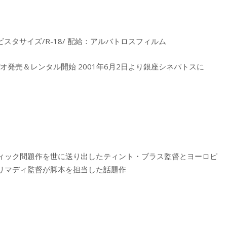
ル/ビスタサイズ/R-18/ 配給：アルバトロスフィルム
ビデオ発売＆レンタル開始 2001年6月2日より銀座シネパトスに
ィック問題作を世に送り出したティント・ブラス監督とヨーロピ
リマディ監督が脚本を担当した話題作