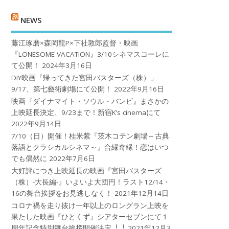
NEWS
藤江琢磨×森岡龍P×下社敦郎監督・映画
『LONESOME VACATION』3/10シネマスコーレに
て公開！
2024年3月16日
DIY映画『帰ってきた宮田バスターズ（株）」
9/17、第七藝術劇場にて公開！
2022年9月16日
映画『ダイナマイト・ソウル・バンビ』まさかの
上映延長決定、9/23まで！新宿K’s cinemaにて
2022年9月14日
7/10（日）開催！桂米紫『茨木コテン劇場～古典
落語とクラシカルシネマ～』合縁奇縁！恋はいつ
でも偶然に
2022年7月6日
大好評につき上映延長の映画『宮田バスターズ
（株）-大長編-』いよいよ大団円！ラスト12/14・
16の舞台挨拶をお見逃しなく！
2021年12月14日
コロナ禍を⾛り抜け⼀年以上のロングラン上映を
果たした映画『ひとくず』シアターセブンにて１
周年記念特別舞台挨拶開催決定︕︕
2021年12月3