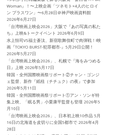
Woman』！〜上映企画「ツネモト×4人のヒロイ
ン プラスワン」〜6月28日＠神戸映画資料館
2026年6月27日
「台湾映画上映会2026」大阪で『あの写真の私た
ち』上映&トークイベント
2026年6月9日
水上恒司VS福士蒼汰、新宿歌舞伎町で肉弾戦！!映
画『TOKYO BURST-犯罪都市-』5月29日公開！
2026年5月27日
「台湾映画上映会2026」、札幌で『海をみつめる
日』上映
2026年5月17日
韓国・全州国際映画祭リポート②チャン・ゴンジ
ェ監督、新作『紙杻（チチュク）の夜』で参加
2026年5月11日
韓国・全州国際映画祭リポート①アン・ソンギ特
集上映、「眠る男」小栗康平監督も登壇
2026年5
月10日
「台湾映画上映会2026」、日本初上映10作品 5月
16日の北海道を皮切りに全国5都市で
2026年4月
28日