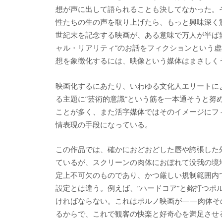
想が声に出して語られることも決してなかった。
性たちの生の声を取り上げたら、もっと興味深く
世紀末を記念する映画が、ある意味で万人が半ば
ャル・リアリティ”のお話をフィクションという
想を象徴化するには、映像という媒体はまさしく
映画化するにあたり、いわゆる文化人エリートに
る主題に”芸術的意識”という筋を一本通そうと
ことが多く、また活字媒体ではそのイメージにフ
情表現の手段になっている。
この作品では、確かにおどおどした唇や誇張した
ているが、スクリーンの肉体におぼれて没我の境
定上不可欠のものであり、かつ厳しい規制範囲内
設定とは違う。例えば、”ハードコア”と銘打つ
ければならない。これはポルノ映画が——肉体そ
るからで、これで観客の快楽と好奇心を満足させ