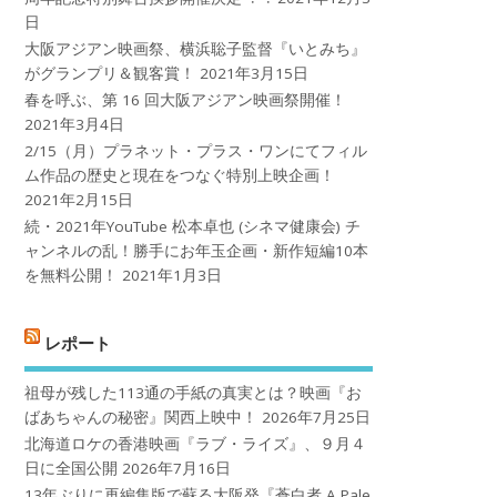
日
大阪アジアン映画祭、横浜聡子監督『いとみち』
がグランプリ＆観客賞！
2021年3月15日
春を呼ぶ、第 16 回大阪アジアン映画祭開催！
2021年3月4日
2/15（月）プラネット・プラス・ワンにてフィル
ム作品の歴史と現在をつなぐ特別上映企画！
2021年2月15日
続・2021年YouTube 松本卓也 (シネマ健康会) チ
ャンネルの乱！勝手にお年玉企画・新作短編10本
を無料公開！
2021年1月3日
レポート
祖母が残した113通の手紙の真実とは？映画『お
ばあちゃんの秘密』関西上映中！
2026年7月25日
北海道ロケの香港映画『ラブ・ライズ』、９月４
日に全国公開
2026年7月16日
13年ぶりに再編集版で蘇る大阪発『蒼白者 A Pale