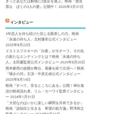
きっとあなたは劇場に2度足を運ぶ。映画『放送
禁止 ぼくの3人の妻』公開中！
2026年3月31日
インタビュー
3年恋人を待ち続けた信じる眼差しの力。映画
「永遠の待ち人」北村優衣公式インタビュー
2025年8月22日
ドストエフスキーの「白夜」がモチーフ。その先
の新たなエンディングとは？映画「永遠の待ち
人」太田慶監督公式インタビュー
2025年8月20日
熊本豪雨の故郷が舞台、葛藤を経て出演へ！映画
『囁きの河』主演・中原丈雄公式インタビュー
2025年8月14日
映画『すべて、至るところにある』公開！神出鬼
没の映画流れ者、リム・カーワイ監督インタビュ
ー
2024年1月31日
「大切なのはいかに楽しい瞬間を共有できるか」
映画『認知症と生きる 希望の処方箋』野澤和之