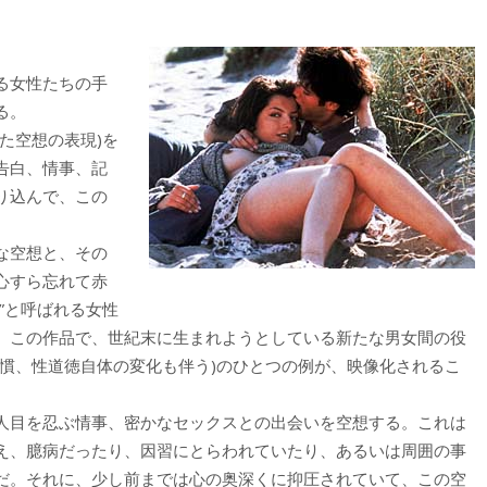
る女性たちの手
る。
た空想の表現)を
告白、情事、記
り込んで、この
な空想と、その
心すら忘れて赤
”と呼ばれる女性
、この作品で、世紀末に生まれようとしている新たな男女間の役
習慣、性道徳自体の変化も伴う)のひとつの例が、映像化されるこ
人目を忍ぶ情事、密かなセックスとの出会いを空想する。これは
え、臆病だったり、因習にとらわれていたり、あるいは周囲の事
だ。それに、少し前までは心の奥深くに抑圧されていて、この空