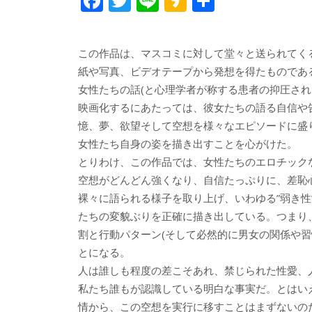
F
T
Li
K
共
ac
w
n
a
有
e
itt
e
k
この作品は、マスコミに対して堂々と送られてく
b
er
a
紙や写真、ビデオテープから発想を得たものであ
o
o
女性たちの話(と心理学者が称する患者の抑圧され
o
映画化するにあたっては、彼女たちの語る自信や
憶、夢、欲望そして空想を様々なエピソードに盛
k
女性たち自身の姿を描き出すことを心がけた。
とりわけ、この作品では、女性たちのエロチック
空想がどんどん強くなり、自信たっぷりに、差恥
裸々に語られる様子を取り上げ、いわゆる”弱き性
たちの変貌ぶりを正確に描き出している。つまり
割と行動パターン(そして必然的に男女の関係や
とになる。
人は誰しも程度の差こそあれ、禁じられた性愛、
私たち誰もが認識している明白な事実だ。とはい
情から、この空想を実行に移すことはまずないの