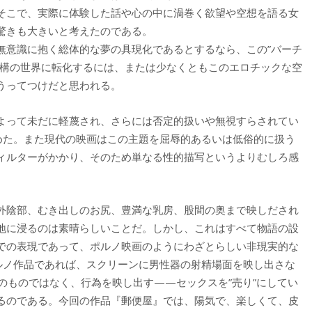
そこで、実際に体験した話や心の中に渦巻く欲望や空想を語る女
驚きも大きいと考えたのである。
無意識に抱く総体的な夢の具現化であるとするなら、この”バーチ
虚構の世界に転化するには、または少なくともこのエロチックな空
うってつけだと思われる。
よって未だに軽蔑され、さらには否定的扱いや無視すらされてい
努めた。また現代の映画はこの主題を屈辱的あるいは低俗的に扱う
ィルターがかかり、そのため単なる性的描写というよりむしろ感
外陰部、むき出しのお尻、豊満な乳房、股間の奥まで映しだされ
地に浸るのは素晴らしいことだ。しかし、これはすべて物語の設
での表現であって、ポルノ映画のようにわざとらしい非現実的な
ポルノ作品であれば、スクリーンに男性器の射精場面を映し出さな
のものではなく、行為を映し出す——セックスを”売り”にしてい
るのである。今回の作品『郵便屋』では、陽気で、楽しくて、皮